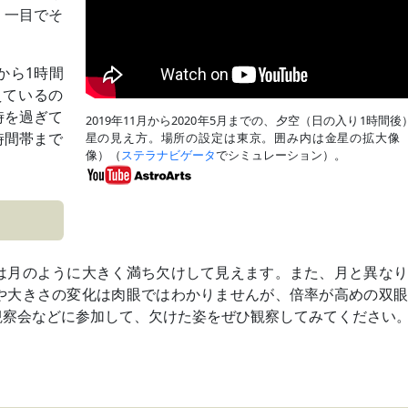
、一目でそ
から1時間
えているの
時を過ぎて
2019年11月から2020年5月までの、夕空（日の入り1時間後
時間帯まで
星の見え方。場所の設定は東京。囲み内は金星の拡大像
像）（
ステラナビゲータ
でシミュレーション）。
は月のように大きく満ち欠けして見えます。また、月と異なり
や大きさの変化は肉眼ではわかりませんが、倍率が高めの双眼
観察会などに参加して、欠けた姿をぜひ観察してみてください