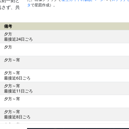
は刻一刻と
タ
で星図作成）。
逃さず、共
備考
夕方
最接近24日ごろ
夕方
夕方～宵
夕方～宵
最接近6日ごろ
夕方～宵
最接近11日ごろ
夕方～宵
夕方～宵
最接近8日ごろ
夕方～宵