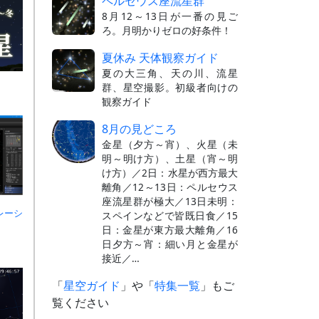
ペルセウス座流星群
8月12～13日が一番の見ご
ろ。月明かりゼロの好条件！
夏休み 天体観察ガイド
夏の大三角、天の川、流星
群、星空撮影。初級者向けの
観察ガイド
8月の見どころ
金星（夕方～宵）、火星（未
明～明け方）、土星（宵～明
け方）／2日：水星が西方最大
離角／12～13日：ペルセウス
座流星群が極大／13日未明：
レーシ
スペインなどで皆既日食／15
日：金星が東方最大離角／16
日夕方～宵：細い月と金星が
接近／…
「
星空ガイド
」や「
特集一覧
」もご
覧ください