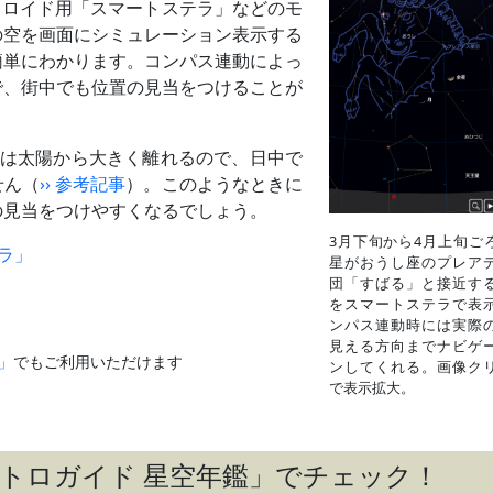
この日を境に、天球上を東→西に動く（逆行する）ようになる
アンドロイド用「スマートステラ」などのモ
の空を画面にシミュレーション表示する
夕方
最接近22日ごろ
簡単にわかります。コンパス連動によっ
夕方
で、街中でも位置の見当をつけることが
は太陽から大きく離れるので、日中で
せん（
›› 参考記事
）。このようなときに
の見当をつけやすくなるでしょう。
3月下旬から4月上旬ご
テラ」
星がおうし座のプレア
団「すばる」と接近す
をスマートステラで表
ンパス連動時には実際
」
見える方向までナビゲ
」
でもご利用いただけます
ンしてくれる。画像ク
で表示拡大。
ストロガイド 星空年鑑」でチェック！