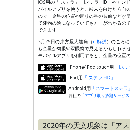
5月13日
留（りゅう）
iOS用の「iステラ」「iステラ HD」や
バイルアプリを使うと、端末を向けた方向
5月下旬
水星と大接近
（
›› 解説
）
ので、金星の位置や周りの星の名前などが
5月24日
細い月（月齢2）、水星と接近
て建物の陰になっていても方向がわかるの
（
›› 解説
）
できます。
6月 4日
内合（
›› 解説
）
3月25日の東方最大離角（
›› 解説
）のころに
も金星が肉眼や双眼鏡で見えるかもしれま
モバイルアプリを利用すると、金星の位置
iPhone/iPod touch用
「iス
iPad用
「iステラ HD」
Android用
「スマートステラ
各社の
「アプリ取り放題サービス
2020年の天文現象は「ア