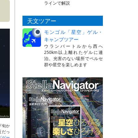
ラインで解説
天文ツアー
モンゴル「星空」ゲル・
キャンプツアー
ウランバートルから西へ
250km以上離れたゲルに連
泊。光害のない場所でペルセ
群や星空を楽しめます
下旬か
近だっ
ビゲー