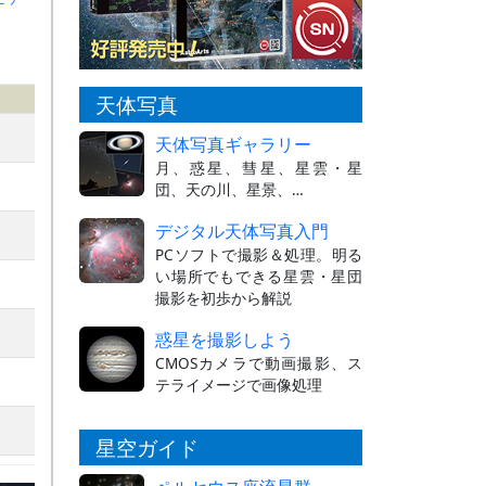
天体写真
天体写真ギャラリー
月、惑星、彗星、星雲・星
団、天の川、星景、…
デジタル天体写真入門
PCソフトで撮影＆処理。明る
い場所でもできる星雲・星団
撮影を初歩から解説
惑星を撮影しよう
CMOSカメラで動画撮影、ス
テライメージで画像処理
星空ガイド