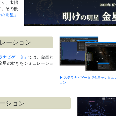
最接近27日ごろ
なり、太陽
12等級差
す。その後
夕方～宵
けの明星」
夕方～宵
夕方～宵
レーション
最接近8日ごろ
10等級差
46.1°
ラナビゲータ」
では、金星と
金星の動きをシミュレーショ
夕方～宵
夕方～宵
▶ ステラナビゲータで金星をシミュ
最接近4月4日ごろ
ョン
夕方～宵
最接近5月11日ごろ
夕方～宵
ーション
-4.5等級