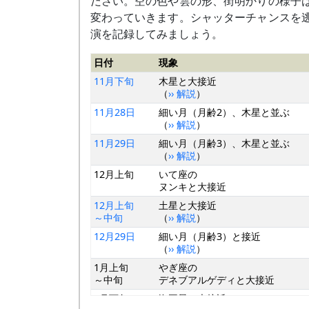
ださい。空の色や雲の形、街明かりの様子
変わっていきます。シャッターチャンスを
演を記録してみましょう。
日付
現象
11月下旬
木星と大接近
（
›› 解説
）
11月28日
細い月（月齢2）、木星と並ぶ
（
›› 解説
）
11月29日
細い月（月齢3）、木星と並ぶ
（
›› 解説
）
12月上旬
いて座の
ヌンキと大接近
12月上旬
土星と大接近
～中旬
（
›› 解説
）
12月29日
細い月（月齢3）と接近
（
›› 解説
）
1月上旬
やぎ座の
～中旬
デネブアルゲディと大接近
1月下旬
海王星と大接近