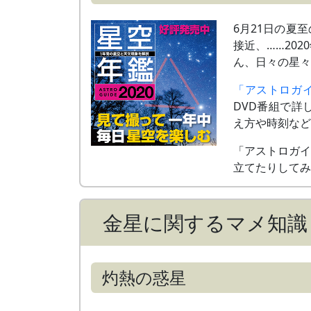
6月21日の夏
接近、……20
ん、日々の星
「アストロガイド
DVD番組で
え方や時刻な
「アストロガイ
立てたりして
金星に関するマメ知識
灼熱の惑星