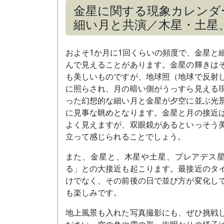
金星に関する現象カレンダ
細い月と共演／木星・土星
およそ1か月に1回くらいの頻度で、金星と
んで見えることがあります。金星の輝きは
も美しいものですが、地球照（地球で反射
に照らされ、月の暗い側がうっすら見える
った幻想的な細い月と金星が夕空に並ぶ光
に見事な眺めとなります。金星と月の接近
よく見えますが、双眼鏡があるといっそう
立って感じられることでしょう。
また、金星と、木星や土星、プレアデス
る」との大接近も起こります。最接近のタ
けでなく、その前後の日で並び方が変化し
も楽しみです。
地上風景も入れた写真撮影にも、ぜひ挑戦