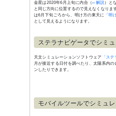
金星は2020年6月上旬に内合（
›› 解説
）と
と同じ方向に位置するので見えなくなりま
1月28日
細い月（月齢3～4）と接近
は6月下旬ごろから、明け方の東天に
「明
（
›› 解説
）
として見えるようになります。
2月27/28日
細い月（月齢4/5）と
やや離れて並ぶ
3月上旬
天王星と接近
～中旬
ステラナビゲータでシミュ
（
›› 解説
）
3月25日
東方最大離角
天文シミュレーションソフトウェア
「ステ
（
›› 解説
）
月が接近する日付を調べたり、太陽系内の
3月28日
細い月（月齢4）と
やや離れて並ぶ
ンしたりできます。
3月下旬
プレアデス星団と大接近
～4月上旬
（
›› 解説
）
4月下旬
おうし座の
～5月下旬
エルナトと大接近
4月26/27日
細い月（月齢3/4）と
モバイルツールでシミュレ
やや離れて並ぶ
4月28日
最大光度