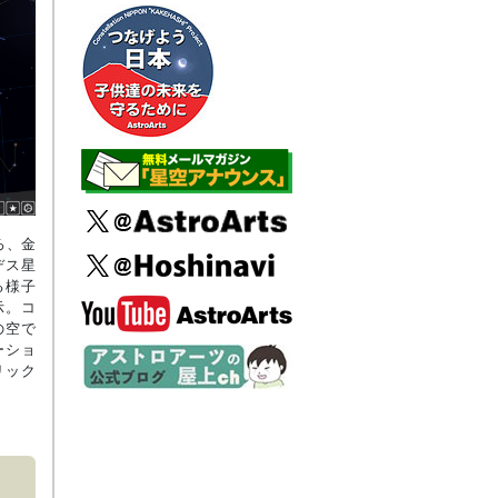
ろ、金
デス星
る様子
示。コ
の空で
ーショ
リック