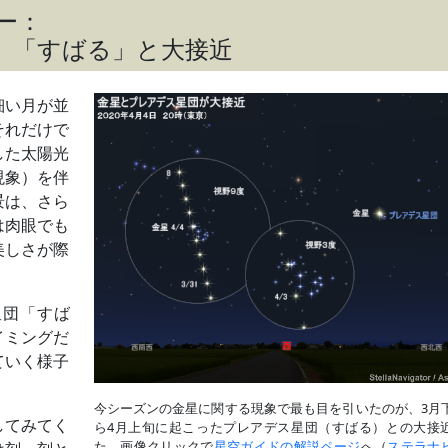
ー：
、「すばる」と大接近
細い月が並
それだけで
した太陽光
現象）を伴
景は、さら
は肉眼でも
美しさが際
星団「すば
イミングだ
ていく様子
今シーズンの金星に関する現象で最も目を引いたのが、3月
してみてく
ら4月上旬に起こったプレアデス星団（すばる）との大接
た。画像クリックで
星空ガイドの解説ページ
へ（
ステラナ