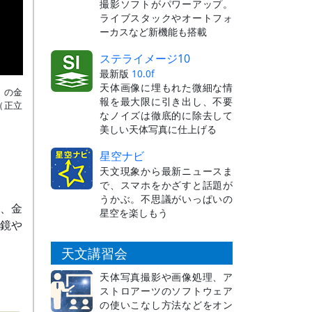
撮影ソフトがパワーアップ。
ライブスタックやオートフォ
ーカスなど新機能も搭載
ステライメージ10
最新版
10.0f
天体画像に埋もれた微細な情
）の金
報を最大限に引き出し、不要
（正立
なノイズは徹底的に除去して
美しい天体写真に仕上げる
星空ナビ
天文現象から最新ニュースま
で、スマホをかざすと話題が
うかぶ。不思議がいっぱいの
、金
星空を楽しもう
鏡や
。
天文講習会
天体写真撮影や画像処理、ア
ストロアーツのソフトウェア
の使いこなし方法などをオン