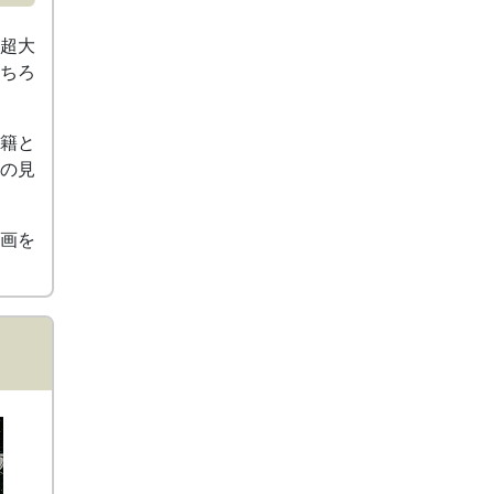
が超大
もちろ
籍と
象の見
計画を