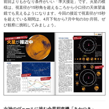
前回よりもかなり条件がいい「準大接近」です。火星の模
様は、視直径が15秒角を超えるころから小口径の天体望遠
鏡でも見えるようになります。今回の接近で視直径が15秒
を超えている期間は、4月下旬から7月中旬の3か月弱。ぜ
ひ観察に挑戦してみましょう。
女神のヴェールに挑む金星探査機「あかつき」