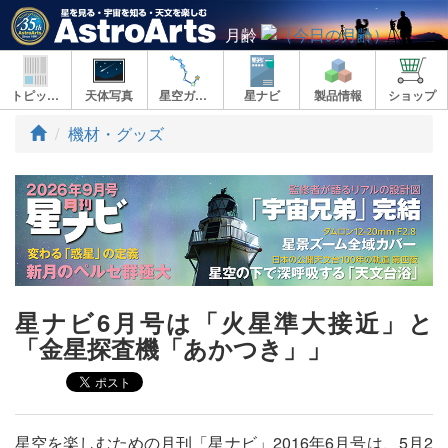
月齢
トピックス
天体写真
星空ガイド
星ナビ
製品情報
ショップ
ト
機材・グッズ
ッ
プ
星ナビ6月号は「火星準大接近」と
「金星探査機「あかつき」」
星空を楽しむための月刊「星ナビ」2016年6月号は、5月2