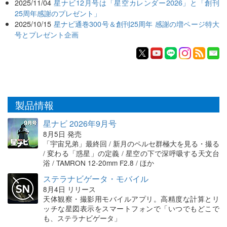
2025/11/04
星ナビ12月号は「星空カレンダー2026」と「創刊
25周年感謝のプレゼント」
2025/10/15
星ナビ通巻300号＆創刊25周年 感謝の増ページ特大
号とプレゼント企画
製品情報
星ナビ 2026年9月号
8月5日 発売
「宇宙兄弟」最終回 / 新月のペルセ群極大を見る・撮る
/ 変わる「惑星」の定義 / 星空の下で深呼吸する天文台
浴 / TAMRON 12-20mm F2.8 / ほか
ステラナビゲータ・モバイル
8月4日 リリース
天体観察・撮影用モバイルアプリ。高精度な計算とリ
ッチな星図表示をスマートフォンで「いつでもどこで
も、ステラナビゲータ」