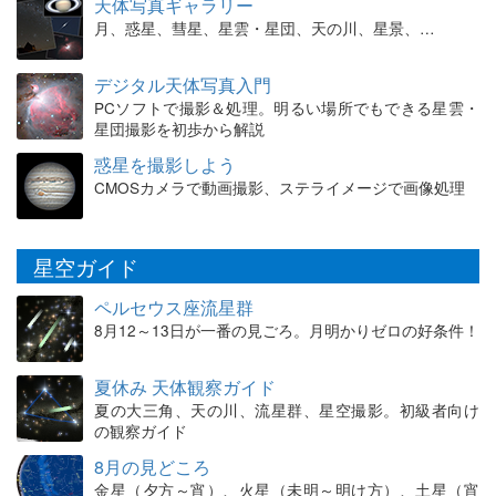
天体写真ギャラリー
月、惑星、彗星、星雲・星団、天の川、星景、…
デジタル天体写真入門
PCソフトで撮影＆処理。明るい場所でもできる星雲・
星団撮影を初歩から解説
惑星を撮影しよう
CMOSカメラで動画撮影、ステライメージで画像処理
星空ガイド
ペルセウス座流星群
8月12～13日が一番の見ごろ。月明かりゼロの好条件！
夏休み 天体観察ガイド
夏の大三角、天の川、流星群、星空撮影。初級者向け
の観察ガイド
8月の見どころ
金星（夕方～宵）、火星（未明～明け方）、土星（宵