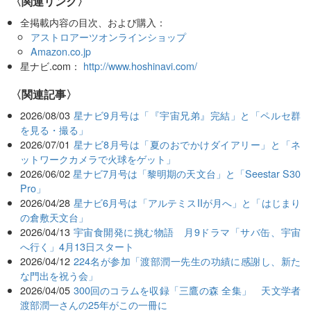
〈関連リンク〉
全掲載内容の目次、および購入：
アストロアーツオンラインショップ
Amazon.co.jp
星ナビ.com：
http://www.hoshinavi.com/
関連記事
2026/08/03
星ナビ9月号は「『宇宙兄弟』完結」と「ペルセ群
を見る・撮る」
2026/07/01
星ナビ8月号は「夏のおでかけダイアリー」と「ネ
ットワークカメラで火球をゲット」
2026/06/02
星ナビ7月号は「黎明期の天文台」と「Seestar S30
Pro」
2026/04/28
星ナビ6月号は「アルテミスIIが月へ」と「はじまり
の倉敷天文台」
2026/04/13
宇宙食開発に挑む物語 月9ドラマ「サバ缶、宇宙
へ行く」4月13日スタート
2026/04/12
224名が参加「渡部潤一先生の功績に感謝し、新た
な門出を祝う会」
2026/04/05
300回のコラムを収録「三鷹の森 全集」 天文学者
渡部潤一さんの25年がこの一冊に