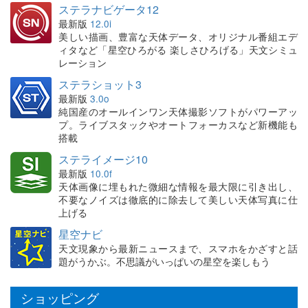
ステラナビゲータ12
最新版
12.0i
美しい描画、豊富な天体データ、オリジナル番組エデ
ィタなど「星空ひろがる 楽しさひろげる」天文シミュ
レーション
ステラショット3
最新版
3.0o
純国産のオールインワン天体撮影ソフトがパワーアッ
プ。ライブスタックやオートフォーカスなど新機能も
搭載
ステライメージ10
最新版
10.0f
天体画像に埋もれた微細な情報を最大限に引き出し、
不要なノイズは徹底的に除去して美しい天体写真に仕
上げる
星空ナビ
天文現象から最新ニュースまで、スマホをかざすと話
題がうかぶ。不思議がいっぱいの星空を楽しもう
ショッピング