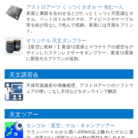
アストロアーツ くっつくタオル 〜 包むーん
表面と裏面を合わせるとぴたっとくっつく不思議なタ
オル。ペットボトルやスマホ、アイピースやケーブル
等を結び目なしで包んで収納。表面には月面をプリン
ト。
オリジナル 天文タンブラー
【星空に乾杯！】黄道12星座とマウナケアの星空をデ
ザインしたステンレスサーモタンブラー。黄道12星座
に新色モカブラウンが追加。
天文講習会
天体写真撮影や画像処理、アストロアーツのソフトウ
ェアの使いこなし方法などをオンラインで解説
天文ツアー
モンゴル「星空」ゲル・キャンプツアー
ウランバートルから西へ250km以上離れたゲルに連
泊。光害のない場所でペルセ群や星空を楽しめます