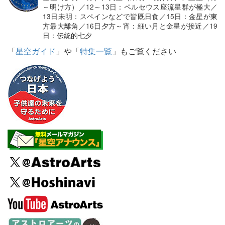
～明け方）／12～13日：ペルセウス座流星群が極大／
13日未明：スペインなどで皆既日食／15日：金星が東
方最大離角／16日夕方～宵：細い月と金星が接近／19
日：伝統的七夕
「
星空ガイド
」や「
特集一覧
」もご覧ください