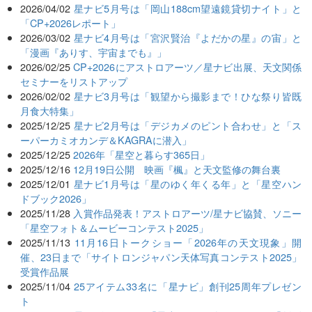
2026/04/02
星ナビ5月号は「岡山188cm望遠鏡貸切ナイト」と
「CP+2026レポート」
2026/03/02
星ナビ4月号は「宮沢賢治『よだかの星』の宙」と
「漫画『ありす、宇宙までも』」
2026/02/25
CP+2026にアストロアーツ／星ナビ出展、天文関係
セミナーをリストアップ
2026/02/02
星ナビ3月号は「観望から撮影まで！ひな祭り皆既
月食大特集」
2025/12/25
星ナビ2月号は「デジカメのピント合わせ」と「ス
ーパーカミオカンデ＆KAGRAに潜入」
2025/12/25
2026年「星空と暮らす365日」
2025/12/16
12月19日公開 映画『楓』と天文監修の舞台裏
2025/12/01
星ナビ1月号は「星のゆく年くる年」と「星空ハン
ドブック2026」
2025/11/28
入賞作品発表！アストロアーツ/星ナビ協賛、ソニー
「星空フォト＆ムービーコンテスト2025」
2025/11/13
11月16日トークショー「2026年の天文現象」開
催、23日まで「サイトロンジャパン天体写真コンテスト2025」
受賞作品展
2025/11/04
25アイテム33名に「星ナビ」創刊25周年プレゼン
ト