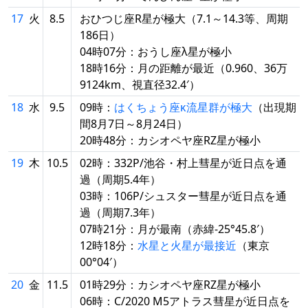
17
火
8.5
おひつじ座R星が極大（7.1～14.3等、周期
186日）
04時07分：おうし座λ星が極小
18時16分：月の距離が最近（0.960、36万
9124km、視直径32.4′）
18
水
9.5
09時：
はくちょう座κ流星群が極大
（出現期
間8月7日～8月24日）
20時48分：カシオペヤ座RZ星が極小
19
木
10.5
02時：332P/池谷・村上彗星が近日点を通
過（周期5.4年）
03時：106P/シュスター彗星が近日点を通
過（周期7.3年）
07時21分：月が最南（赤緯-25°45.8′）
12時18分：
水星と火星が最接近
（東京
00°04′）
20
金
11.5
01時29分：カシオペヤ座RZ星が極小
06時：C/2020 M5アトラス彗星が近日点を