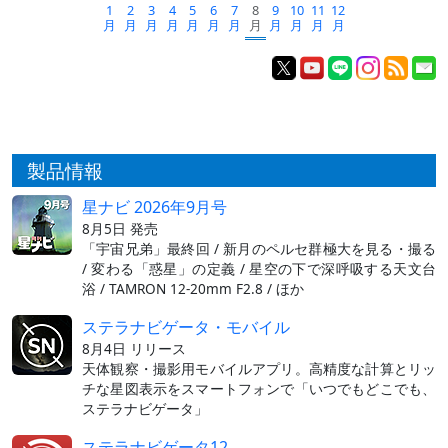
1
2
3
4
5
6
7
8
9
10
11
12
月
月
月
月
月
月
月
月
月
月
月
月
製品情報
星ナビ 2026年9月号
8月5日 発売
「宇宙兄弟」最終回 / 新月のペルセ群極大を見る・撮る
/ 変わる「惑星」の定義 / 星空の下で深呼吸する天文台
浴 / TAMRON 12-20mm F2.8 / ほか
ステラナビゲータ・モバイル
8月4日 リリース
天体観察・撮影用モバイルアプリ。高精度な計算とリッ
チな星図表示をスマートフォンで「いつでもどこでも、
ステラナビゲータ」
ステラナビゲータ12