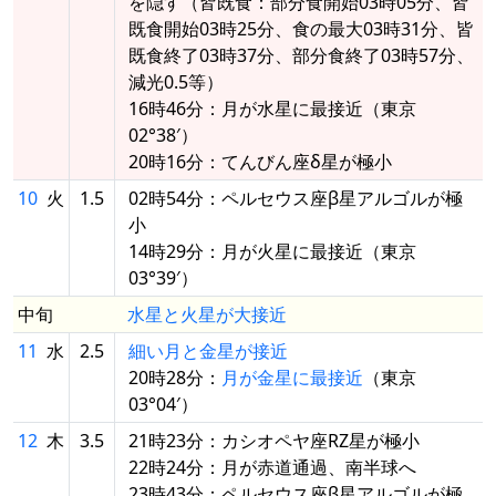
を隠す（皆既食：部分食開始03時05分、皆
既食開始03時25分、食の最大03時31分、皆
既食終了03時37分、部分食終了03時57分、
減光0.5等）
16時46分：月が水星に最接近（東京
02°38′）
20時16分：てんびん座δ星が極小
10
火
1.5
02時54分：ペルセウス座β星アルゴルが極
小
14時29分：月が火星に最接近（東京
03°39′）
中旬
水星と火星が大接近
11
水
2.5
細い月と金星が接近
20時28分：
月が金星に最接近
（東京
03°04′）
12
木
3.5
21時23分：カシオペヤ座RZ星が極小
22時24分：月が赤道通過、南半球へ
23時43分：ペルセウス座β星アルゴルが極