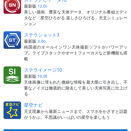
最新版
12.0i
美しい描画、豊富な天体データ、オリジナル番組エディ
タなど「星空ひろがる 楽しさひろげる」天文シミュレー
ション
ステラショット3
最新版
3.0o
純国産のオールインワン天体撮影ソフトがパワーアッ
プ。ライブスタックやオートフォーカスなど新機能も搭
載
ステライメージ10
最新版
10.0f
天体画像に埋もれた微細な情報を最大限に引き出し、不
要なノイズは徹底的に除去して美しい天体写真に仕上げ
る
星空ナビ
天文現象から最新ニュースまで、スマホをかざすと話題
がうかぶ。不思議がいっぱいの星空を楽しもう