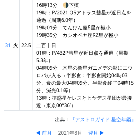
16時13分：🌗下弦
19時：P/2021 Q5アトラス彗星が近日点を
通過（周期6.0年）
19時01分：てんびん座δ星が極小
19時39分：カシオペヤ座RZ星が極小
31
火
22.5
二百十日
01時：P/432P彗星が近日点を通過（周期
5.3年）
04時09分：木星の衛星ガニメデの影にエウ
ロパが入る（半影食：半影食開始04時03
分、食の最大04時09分、半影食終了04時15
分、減光0.1等）
13時：準惑星ケレスとヒヤデス星団が最接
近（東京00°36′）
出典：
『アストロガイド 星空年鑑』
◀ 前月
2021年8月
翌月 ▶