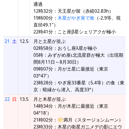
通過
12時32分：天王星が留（赤経02.83h）
19時00分：
木星がやぎ座で衝
（-2.9等、視
直径49.1″）
22時41分：こと座β星シェリアクが極小
21
土
12.5
月と土星が並ぶ
02時58分：おうし座λ星が極小
05時：みずがめ座ι北流星群が極大（出現期
間8月11日～8月30日）
09時07分：月が土星に最接近（東京
03°47′）
23時28分：やぎ座33番星（5.4等）の食（東
京：暗縁から潜入、高度33°）
22
日
13.5
月と木星が並ぶ
14時34分：月が木星に最接近（東京
04°18′）
21時02分：🌕満月（スタージョンムーン）
23時33分：木星の衛星ガニメデの影にエウ