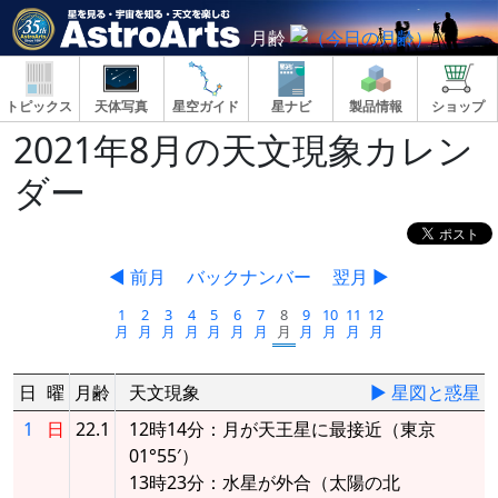
月齢
トピックス
天体写真
星空ガイド
星ナビ
製品情報
ショップ
2021年8月の天文現象カレン
ダー
◀ 前月
バックナンバー
翌月 ▶
1
2
3
4
5
6
7
8
9
10
11
12
月
月
月
月
月
月
月
月
月
月
月
月
日
曜
月齢
天文現象
▶ 星図と惑星
1
日
22.1
12時14分：月が天王星に最接近（東京
01°55′）
13時23分：水星が外合（太陽の北