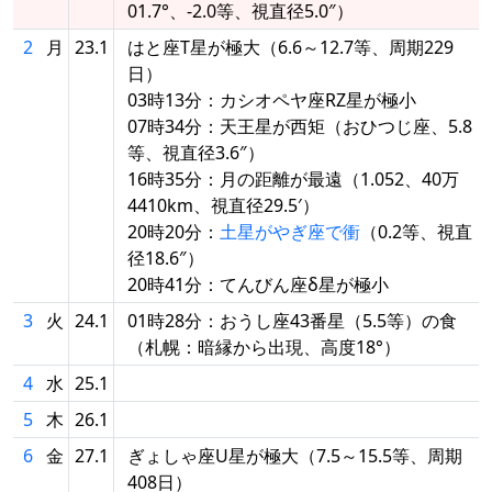
01.7°、-2.0等、視直径5.0″）
2
月
23.1
はと座T星が極大（6.6～12.7等、周期229
日）
03時13分：カシオペヤ座RZ星が極小
07時34分：天王星が西矩（おひつじ座、5.8
等、視直径3.6″）
16時35分：月の距離が最遠（1.052、40万
4410km、視直径29.5′）
20時20分：
土星がやぎ座で衝
（0.2等、視直
径18.6″）
20時41分：てんびん座δ星が極小
3
火
24.1
01時28分：おうし座43番星（5.5等）の食
（札幌：暗縁から出現、高度18°）
4
水
25.1
5
木
26.1
6
金
27.1
ぎょしゃ座U星が極大（7.5～15.5等、周期
408日）