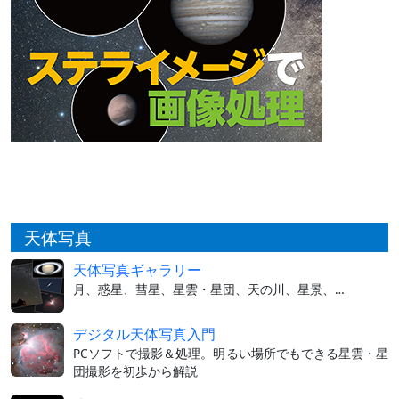
天体写真
天体写真ギャラリー
月、惑星、彗星、星雲・星団、天の川、星景、…
デジタル天体写真入門
PCソフトで撮影＆処理。明るい場所でもできる星雲・星
団撮影を初歩から解説