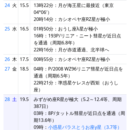
24
火
15.5
13時22分：月が海王星に最接近（東京
04°06′）
20時14分：カシオペヤ座RZ星が極小
25
水
16.5
01時50分：おうし座λ星が極小
16時：193P/リニア・ニート彗星が近日点
を通過（周期6.8年）
22時16分：月が赤道通過、北半球へ
26
木
17.5
00時55分：カシオペヤ座RZ星が極小
27
金
18.5
04時：P/2008 WZ96リニア彗星が近日点を
通過（周期6.5年）
22時21分：準惑星ケレスが西矩（おうし
座）
28
土
19.5
みずがめ座R星が極大（5.2～12.4等、周期
387日）
03時：8P/タットル彗星が近日点を通過（周
期13.6年）
09時：
小惑星パラスとうお座γ星（3.7等）