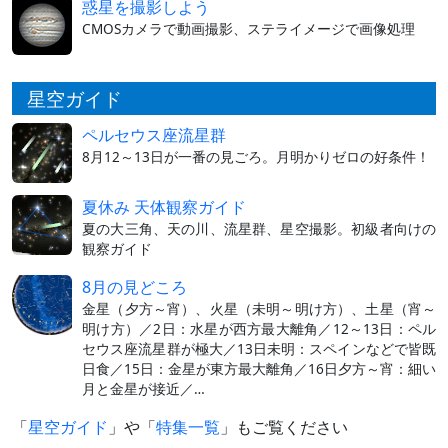
惑星を撮影しよう
CMOSカメラで動画撮影、ステライメージで画像処理
星空ガイド
ペルセウス座流星群
8月12～13日が一番の見ごろ。月明かりゼロの好条件！
夏休み 天体観察ガイド
夏の大三角、天の川、流星群、星空撮影。初級者向けの
観察ガイド
8月の見どころ
金星（夕方～宵）、火星（未明～明け方）、土星（宵～
明け方）／2日：水星が西方最大離角／12～13日：ペル
セウス座流星群が極大／13日未明：スペインなどで皆既
日食／15日：金星が東方最大離角／16日夕方～宵：細い
月と金星が接近／…
「
星空ガイド
」や「
特集一覧
」もご覧ください