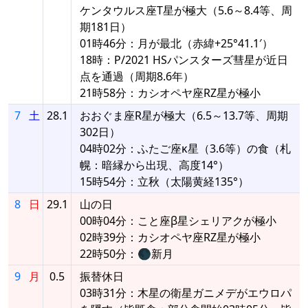
ケンタウルス座T星が極大（5.6～8.4等、周
期181日）
01時46分：月が最北（赤緯+25°41.1′）
18時：P/2021 HSパンスターズ彗星が近日
点を通過（周期8.6年）
21時58分：カシオペヤ座RZ星が極小
7
土
28.1
おおぐま座R星が極大（6.5～13.7等、周期
302日）
04時02分：ふたご座κ星（3.6等）の食（札
幌：暗縁から出現、高度14°）
15時54分：立秋（太陽黄経135°）
8
日
29.1
山の日
00時04分：こと座β星シェリアクが極小
02時39分：カシオペヤ座RZ星が極小
22時50分：🌑新月
9
月
0.5
振替休日
03時31分：木星の衛星ガニメデがエウロパ