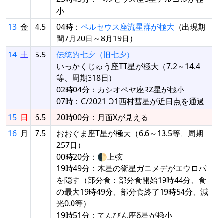
小
13
金
4.5
04時：
ペルセウス座流星群が極大
（出現期
間7月20日～8月19日）
14
土
5.5
伝統的七夕（旧七夕）
いっかくじゅう座TT星が極大（7.2～14.4
等、周期318日）
02時04分：カシオペヤ座RZ星が極小
07時：C/2021 O1西村彗星が近日点を通過
15
日
6.5
20時00分：月面Xが見える
16
月
7.5
おおぐま座T星が極大（6.6～13.5等、周期
257日）
00時20分：🌓上弦
19時49分：木星の衛星ガニメデがエウロパ
を隠す（部分食：部分食開始19時44分、食
の最大19時49分、部分食終了19時54分、減
光0.0等）
19時51分：てんびん座δ星が極小