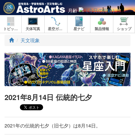
月齢
トピックス
天体写真
星空ガイド
星ナビ
製品情報
ショップ
ト
天文現象
ッ
プ
2021年8月14日 伝統的七夕
2021年の伝統的七夕（旧七夕）は8月14日。