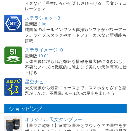
ィタなど「星空ひろがる 楽しさひろげる」天文シミュ
レーション
ステラショット3
最新版
3.0o
純国産のオールインワン天体撮影ソフトがパワーアッ
プ。ライブスタックやオートフォーカスなど新機能も
搭載
ステライメージ10
最新版
10.0f
天体画像に埋もれた微細な情報を最大限に引き出し、
不要なノイズは徹底的に除去して美しい天体写真に仕
上げる
星空ナビ
天文現象から最新ニュースまで、スマホをかざすと話
題がうかぶ。不思議がいっぱいの星空を楽しもう
ショッピング
オリジナル 天文タンブラー
【星空に乾杯！】黄道12星座とマウナケアの星空をデ
ザインしたステンレスサーモタンブラー。黄道12星座