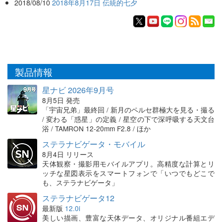
2018/08/10
2018年8月17日 伝統的七夕
製品情報
星ナビ 2026年9月号
8月5日 発売
「宇宙兄弟」最終回 / 新月のペルセ群極大を見る・撮る
/ 変わる「惑星」の定義 / 星空の下で深呼吸する天文台
浴 / TAMRON 12-20mm F2.8 / ほか
ステラナビゲータ・モバイル
8月4日 リリース
天体観察・撮影用モバイルアプリ。高精度な計算とリ
ッチな星図表示をスマートフォンで「いつでもどこで
も、ステラナビゲータ」
ステラナビゲータ12
最新版
12.0i
美しい描画、豊富な天体データ、オリジナル番組エデ