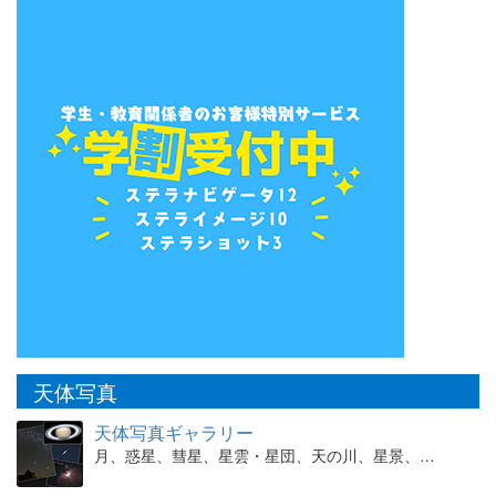
天体写真
天体写真ギャラリー
月、惑星、彗星、星雲・星団、天の川、星景、…