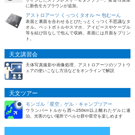
に新色モカブラウンが追加。
アストロアーツ くっつくタオル 〜 包むーん
表面と裏面を合わせるとぴたっとくっつく不思議なタ
オル。ペットボトルやスマホ、アイピースやケーブル
等を結び目なしで包んで収納。表面には月面をプリン
ト。
天文講習会
天体写真撮影や画像処理、アストロアーツのソフトウ
ェアの使いこなし方法などをオンラインで解説
天文ツアー
モンゴル「星空」ゲル・キャンプツアー
ウランバートルから西へ250km以上離れたゲルに連
泊。光害のない場所でペルセ群や星空を楽しめます