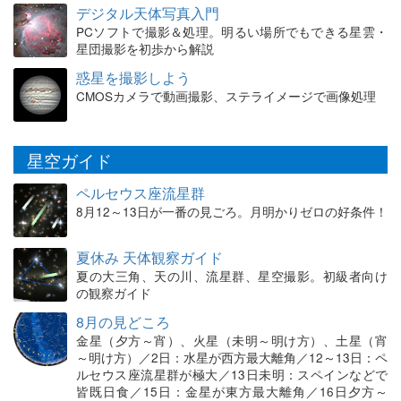
デジタル天体写真入門
PCソフトで撮影＆処理。明るい場所でもできる星雲・
星団撮影を初歩から解説
惑星を撮影しよう
CMOSカメラで動画撮影、ステライメージで画像処理
星空ガイド
ペルセウス座流星群
8月12～13日が一番の見ごろ。月明かりゼロの好条件！
夏休み 天体観察ガイド
夏の大三角、天の川、流星群、星空撮影。初級者向け
の観察ガイド
8月の見どころ
金星（夕方～宵）、火星（未明～明け方）、土星（宵
～明け方）／2日：水星が西方最大離角／12～13日：ペ
ルセウス座流星群が極大／13日未明：スペインなどで
皆既日食／15日：金星が東方最大離角／16日夕方～