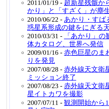
2011/01/19 -
超新星残骸か
かり」と「すざく」が塵
2010/06/22 -
あかり・すば
惑星系形成の鍵をにぎる
2010/03/31 -
「あかり」の
体カタログ、世界へ発信
2009/01/16 -
赤色巨星のま
りを発見
2007/08/28 -
赤外線天文衛
ミッション終了
2007/08/23 -
赤外線天文衛
星イトカワを撮影
2007/07/11 -
観測開始から