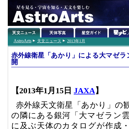
AstroArts
天文ニュース
2013年1月
赤外線衛星「あかり」による大マゼラ
開
【2013年1月15日
JAXA
】
赤外線天文衛星「あかり」の
の隣にある銀河「大マゼラン雲
に及ぶ天体のカタログが作成