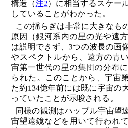
構造（
注2
）に相当するスケー
していることがわかった。
この揺らぎは非常に大きなも
原因（銀河系内の星の光や遠
は説明できず、3つの波長の画
やスペクトルから、遠方の青
宙第一世代の星の集団の分布
られた。このことから、宇宙
た約134億年前には既に宇宙の
っていたことが示唆される。
同様の観測はハッブル宇宙望
宙望遠鏡などを用いて行われ