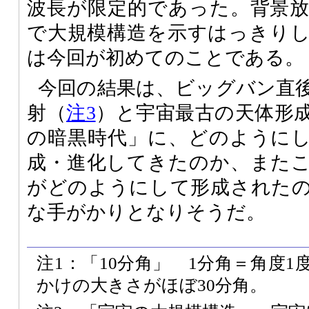
波長が限定的であった。背景
で大規模構造を示すはっきり
は今回が初めてのことである。
今回の結果は、ビッグバン直
射（
注3
）と宇宙最古の天体形
の暗黒時代」に、どのように
成・進化してきたのか、また
がどのようにして形成された
な手がかりとなりそうだ。
注1：「10分角」 1分角＝角度1
かけの大きさがほぼ30分角。