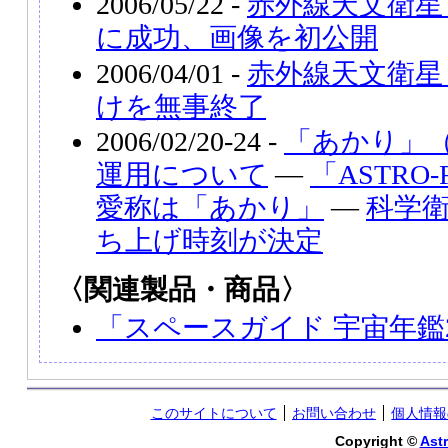
2006/05/22 -
赤外線天文衛星
に成功、画像を初公開
2006/04/01 -
赤外線天文衛星
けを無事終了
2006/02/20-24 -
「あかり」（
運用について
―
「ASTR
愛称は「あかり」
―
科学衛
ち上げ時刻が決定
〈関連製品・商品〉
「スペースガイド 宇宙年鑑2
このサイトについて
お問い合わせ
個人情報
Copyright ©
Astr