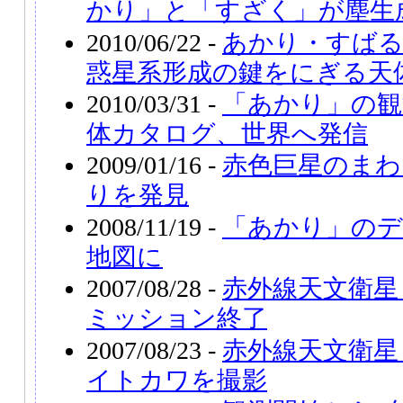
かり」と「すざく」が塵生
2010/06/22 -
あかり・すば
惑星系形成の鍵をにぎる天
2010/03/31 -
「あかり」の観
体カタログ、世界へ発信
2009/01/16 -
赤色巨星のまわ
りを発見
2008/11/19 -
「あかり」のデ
地図に
2007/08/28 -
赤外線天文衛星
ミッション終了
2007/08/23 -
赤外線天文衛星
イトカワを撮影