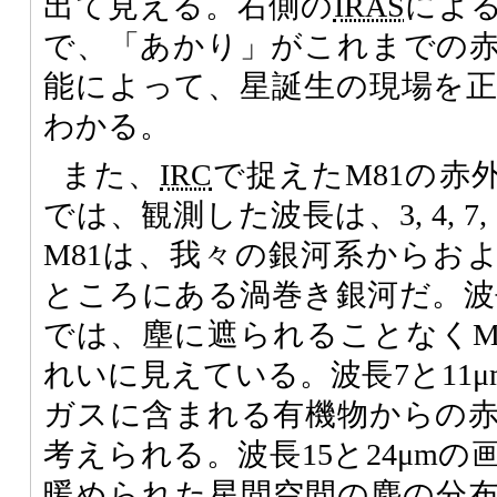
出て見える。右側の
IRAS
によ
で、「あかり」がこれまでの
能によって、星誕生の現場を
わかる。
また、
IRC
で捉えたM81の赤
では、観測した波長は、3, 4, 7, 1
M81は、我々の銀河系からおよ
ところにある渦巻き銀河だ。波長
では、塵に遮られることなくM
れいに見えている。波長7と11μ
ガスに含まれる有機物からの
考えられる。波長15と24μm
暖められた星間空間の塵の分