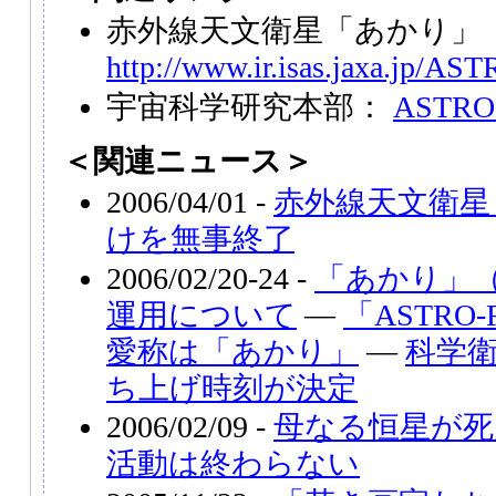
赤外線天文衛星「あかり」（A
http://www.ir.isas.jaxa.jp/AS
宇宙科学研究本部：
ASTRO
＜関連ニュース＞
2006/04/01 -
赤外線天文衛星
けを無事終了
2006/02/20-24 -
「あかり」（
運用について
―
「ASTR
愛称は「あかり」
―
科学衛
ち上げ時刻が決定
2006/02/09 -
母なる恒星が死
活動は終わらない