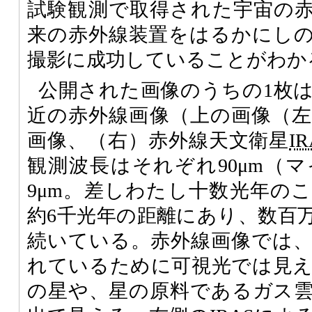
試験観測で取得された宇宙の
来の赤外線装置をはるかにし
撮影に成功していることがわか
公開された画像のうちの1枚は、反
近の赤外線画像（上の画像（
画像、（右）赤外線天文衛星
IR
観測波長はそれぞれ90μm（
9μm。差しわたし十数光年の
約6千光年の距離にあり、数百
続いている。赤外線画像では
れているために可視光では見
の星や、星の原料であるガス