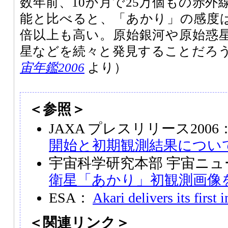
数年前、10か月で25万個もの赤
能と比べると、「あかり」の感度
倍以上も高い。原始銀河や原始惑
星などを続々と発見することだろ
宙年鑑2006
より）
＜参照＞
JAXA プレスリリース2006
開始と初期観測結果につい
宇宙科学研究本部 宇宙ニ
衛星「あかり」初観測画像
ESA：
Akari delivers its first
＜関連リンク＞