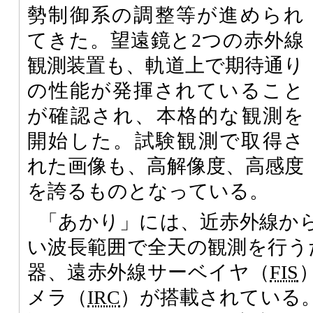
勢制御系の調整等が進められ
てきた。望遠鏡と2つの赤外線
観測装置も、軌道上で期待通り
の性能が発揮されていること
が確認され、本格的な観測を
開始した。試験観測で取得さ
れた画像も、高解像度、高感度
を誇るものとなっている。
「あかり」には、近赤外線か
い波長範囲で全天の観測を行う
器、遠赤外線サーベイヤ（
FIS
メラ（
IRC
）が搭載されている