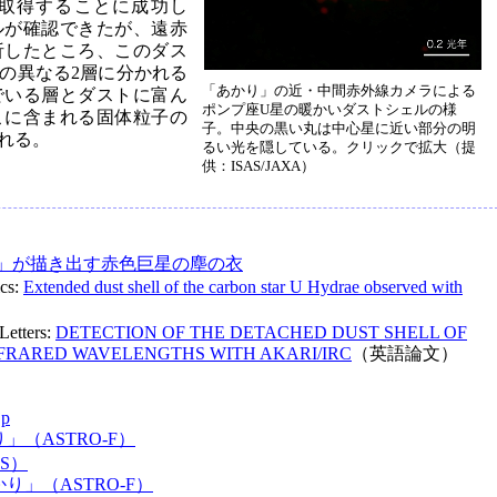
取得することに成功し
ルが確認できたが、遠赤
析したところ、このダス
度の異なる2層に分かれる
「あかり」の近・中間赤外線カメラによる
でいる層とダストに富ん
ポンプ座U星の暖かいダストシェルの様
こに含まれる固体粒子の
子。中央の黒い丸は中心星に近い部分の明
れる。
るい光を隠している。クリックで拡大（提
供：ISAS/JAXA）
」が描き出す赤色巨星の塵の衣
cs:
Extended dust shell of the carbon star U Hydrae observed with
Letters:
DETECTION OF THE DETACHED DUST SHELL OF
NFRARED WAVELENGTHS WITH AKARI/IRC
（英語論文）
jp
（ASTRO-F）
S）
」（ASTRO-F）