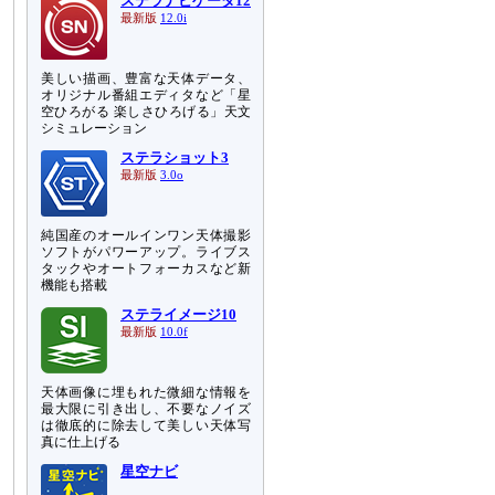
ステラナビゲータ12
最新版
12.0i
美しい描画、豊富な天体データ、
オリジナル番組エディタなど「星
空ひろがる 楽しさひろげる」天文
シミュレーション
ステラショット3
最新版
3.0o
純国産のオールインワン天体撮影
ソフトがパワーアップ。ライブス
タックやオートフォーカスなど新
機能も搭載
ステライメージ10
最新版
10.0f
天体画像に埋もれた微細な情報を
最大限に引き出し、不要なノイズ
は徹底的に除去して美しい天体写
真に仕上げる
星空ナビ