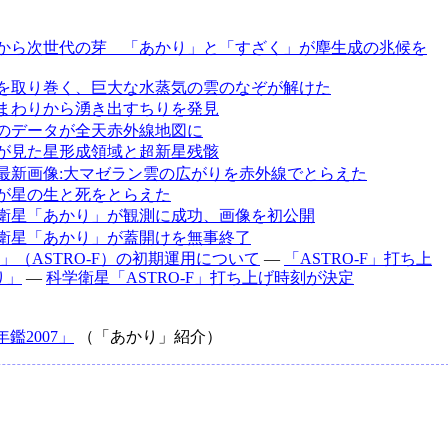
から次世代の芽 「あかり」と「すざく」が塵生成の兆候を
を取り巻く、巨大な水蒸気の雲のなぞが解けた
まわりから湧き出すちりを発見
のデータが全天赤外線地図に
が見た星形成領域と超新星残骸
最新画像:大マゼラン雲の広がりを赤外線でとらえた
が星の生と死をとらえた
衛星「あかり」が観測に成功、画像を初公開
衛星「あかり」が蓋開けを無事終了
」（ASTRO-F）の初期運用について
―
「ASTRO-F」打ち上
り」
―
科学衛星「ASTRO-F」打ち上げ時刻が決定
鑑2007」
（「あかり」紹介）