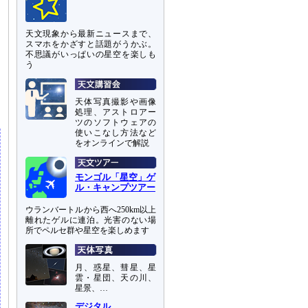
天文現象から最新ニュースまで、
スマホをかざすと話題がうかぶ。
不思議がいっぱいの星空を楽しも
う
天体写真撮影や画像
処理、アストロアー
ツのソフトウェアの
使いこなし方法など
をオンラインで解説
モンゴル「星空」ゲ
ル・キャンプツアー
ウランバートルから西へ250km以上
離れたゲルに連泊。光害のない場
所でペルセ群や星空を楽しめます
月、惑星、彗星、星
雲・星団、天の川、
星景、…
デジタル