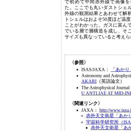
で初めて中間赤外線で画像を
た。ここでも丸いダストシェ
外線の観測結果とあわせて解
トシェルはおよそ50度ほど温
ことがわかった。ガスに富ん
でいる層で層構造を成し、そ
サイズも異なっていると考えら
〈参照〉
ISAS/JAXA：
「あかり
Astronomy and Astrophysi
AKARI
（英語論文）
The Astrophysical Journal 
U ANTLIAE AT MID-I
〈関連リンク〉
JAXA：
http://www.jaxa.
赤外天文衛星「あかり」
宇宙科学研究所（ISA
赤外天文衛星「あかり