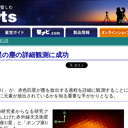
202
1年3月
星の塵の詳細観測に成功
り」が、赤色巨星が塵を放出する過程を詳細に観測すること
に元素が放出されているかを知る重要な手がかりとなる。
の研究者からなる研究グ
打ち上げた赤外線天文衛星
座U星」と「ポンプ座U