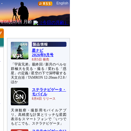
English
6年08月09日
月齢
星ナビ
2026年9月号
8月5日 発売
「宇宙兄弟」最終回 / 新月のペルセ
群極大を見る・撮る / 変わる「惑
星」の定義 / 星空の下で深呼吸する
天文台浴 / TAMRON 12-20mm F2.8 /
ほか
ステラナビゲータ・
に
モバイル
8月4日 リリース
天体観察・撮影用モバイルアプ
リ。高精度な計算とリッチな星図
表示をスマートフォンで「いつで
もどこでも、ステラナビゲータ」