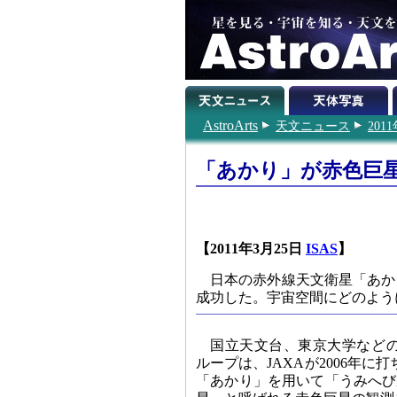
AstroArts
天文ニュース
201
「あかり」が赤色巨
【2011年3月25日
ISAS
】
日本の赤外線天文衛星「あか
成功した。宇宙空間にどのよう
国立天文台、東京大学など
ループは、JAXAが2006年に
「あかり」を用いて「うみへび