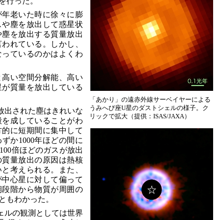
を行った。
が年老いた時に徐々に膨
スや塵を放出して惑星状
や塵を放出する質量放出
言われている。しかし、
なっているのかはよくわ
と高い空間分解能、高い
星が質量を放出している
「あかり」の遠赤外線サーベイヤーによる
うみへび座U星のダストシェルの様子。ク
放出された塵はきれいな
リックで拡大（提供：ISAS/JAXA）
殻を成していることがわ
方的に短期間に集中して
ずか1000年ほどの間に
100倍ほどのガスが放出
の質量放出の原因は熱核
いと考えられる。また、
が中心星に対して偏って
期段階から物質が周囲の
ともわかった。
ェルの観測としては世界