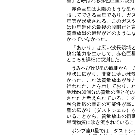
星」と呼ばれる赤色巨星の観測
赤色巨星は太陽のような星
張してできる巨星であり、ガ
星雲が形成される。このガス
は恒星進化の最後の段階だと
質量放出の過程がどのように
かっていなかった。
「あかり」は広い波長領域
検出能力を生かして、赤色巨
ところを詳細に観測した。
うみへび座U星の観測から、
球状に広がり、非常に薄い球
かった。これは質量放出が等
行われたことを示しており、わ
地球約30個分の質量の塵とその
されたと考えられている。こ
融合反応の暴走の可能性が高
塵の広がり（ダストシェル）
いることから、質量放出の初
星間物質に吹き流されているこ
ポンプ座U星では、ダストシ