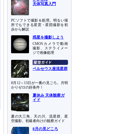
天体写真入門
PCソフトで撮影＆処理。明るい場
所でもできる星雲・星団撮影を初
歩から解説
惑星を撮影しよう
CMOSカメラで動画
撮影、ステライメー
ジで画像処理
ペルセウス座流星群
8月12～13日が一番の見ごろ。月明
かりゼロの好条件！
夏休み 天体観察ガ
イド
夏の大三角、天の川、流星群、星
空撮影。初級者向けの観察ガイド
8月の見どころ