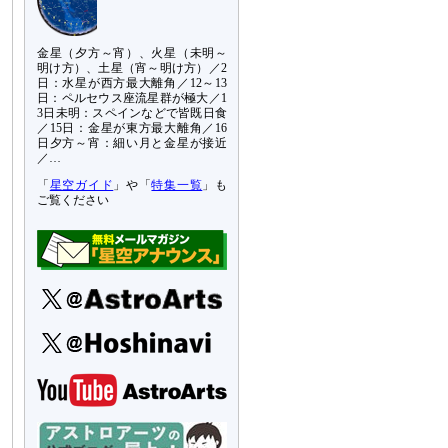
金星（夕方～宵）、火星（未明～
明け方）、土星（宵～明け方）／2
日：水星が西方最大離角／12～13
日：ペルセウス座流星群が極大／1
3日未明：スペインなどで皆既日食
／15日：金星が東方最大離角／16
日夕方～宵：細い月と金星が接近
／…
「
星空ガイド
」や「
特集一覧
」も
ご覧ください