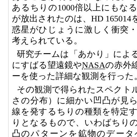
あるちりの1000倍以上にもな
が放出されたのは、HD 1650
惑星がひじょうに激しく衝突
考えられている。
研究チームは「あかり」によ
にすばる望遠鏡や
NASA
の赤外
ーを使った詳細な観測を行った
その観測で得られたスペクト
さの分布）に細かい凹凸が見
線を発するちりの種類を特定
りとなるもので、いわばちり
凸のパターンを鉱物のデータ