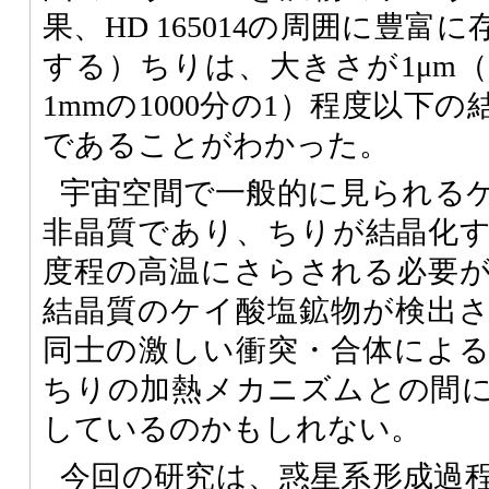
果、HD 165014の周囲に豊
する）ちりは、大きさが1μm
1mmの1000分の1）程度以下
であることがわかった。
宇宙空間で一般的に見られる
非晶質であり、ちりが結晶化する
度程の高温にさらされる必要
結晶質のケイ酸塩鉱物が検出
同士の激しい衝突・合体によ
ちりの加熱メカニズムとの間
しているのかもしれない。
今回の研究は、惑星系形成過