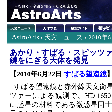
AstroArts
天文ニュース
2010年
あかり・すばる・スピッツ
鍵をにぎる天体を発見
【2010年6月22日
すばる望遠鏡
すばる望遠鏡と赤外線天文衛
ツァーによる観測で、HD 165
に惑星の材料である微惑星同