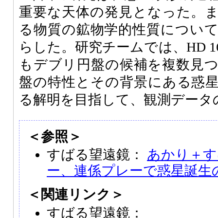
重要な天体の発見となった。
る物質の鉱物学的性質につい
らした。研究チームでは、HD 1
もデブリ円盤の候補を複数見
盤の特性とその背景にある惑
る解明を目指して、観測データ
＜参照＞
すばる望遠鏡：
あかり＋す
ー、連係プレーで惑星誕生
＜関連リンク＞
すばる望遠鏡：