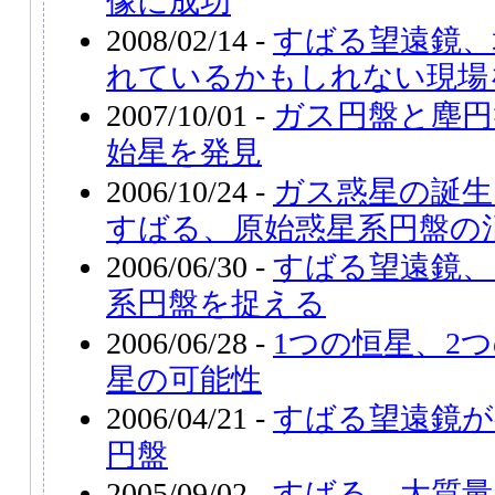
像に成功
2008/02/14 -
すばる望遠鏡、
れているかもしれない現場
2007/10/01 -
ガス円盤と塵円
始星を発見
2006/10/24 -
ガス惑星の誕生
すばる、原始惑星系円盤の
2006/06/30 -
すばる望遠鏡、
系円盤を捉える
2006/06/28 -
1つの恒星、2
星の可能性
2006/04/21 -
すばる望遠鏡が
円盤
2005/09/02 -
すばる、大質量