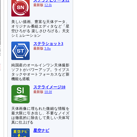
ステラナビゲータ12
最新版
12.0i
美しい描画、豊富な天体データ、
オリジナル番組エディタなど「星
空ひろがる 楽しさひろげる」天文
シミュレーション
ステラショット3
最新版
3.0o
純国産のオールインワン天体撮影
ソフトがパワーアップ。ライブス
タックやオートフォーカスなど新
機能も搭載
ステライメージ10
最新版
10.0f
天体画像に埋もれた微細な情報を
最大限に引き出し、不要なノイズ
は徹底的に除去して美しい天体写
真に仕上げる
星空ナビ