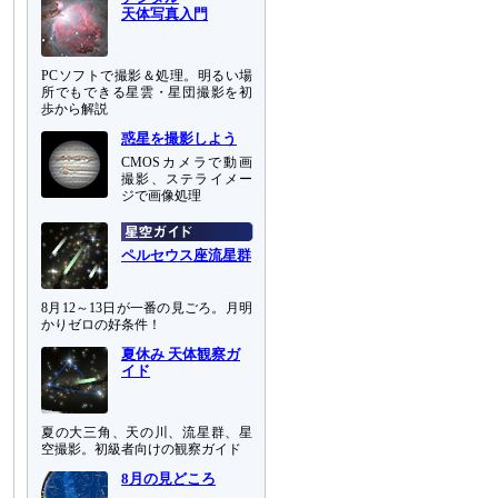
天体写真入門
PCソフトで撮影＆処理。明るい場
所でもできる星雲・星団撮影を初
歩から解説
惑星を撮影しよう
CMOSカメラで動画
撮影、ステライメー
ジで画像処理
ペルセウス座流星群
8月12～13日が一番の見ごろ。月明
かりゼロの好条件！
夏休み 天体観察ガ
イド
夏の大三角、天の川、流星群、星
空撮影。初級者向けの観察ガイド
8月の見どころ