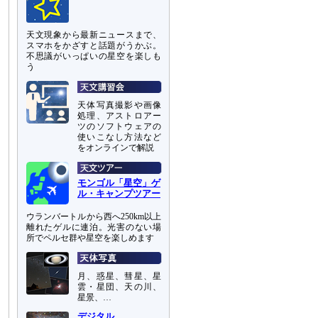
天文現象から最新ニュースまで、
スマホをかざすと話題がうかぶ。
不思議がいっぱいの星空を楽しも
う
天体写真撮影や画像
処理、アストロアー
ツのソフトウェアの
使いこなし方法など
をオンラインで解説
モンゴル「星空」ゲ
ル・キャンプツアー
ウランバートルから西へ250km以上
離れたゲルに連泊。光害のない場
所でペルセ群や星空を楽しめます
月、惑星、彗星、星
雲・星団、天の川、
星景、…
デジタル