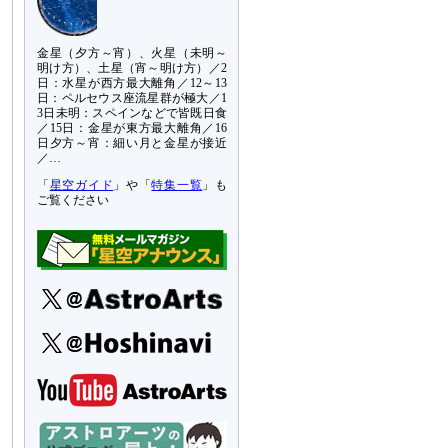
金星（夕方～宵）、火星（未明～
明け方）、土星（宵～明け方）／2
日：水星が西方最大離角／12～13
日：ペルセウス座流星群が極大／1
3日未明：スペインなどで皆既日食
／15日：金星が東方最大離角／16
日夕方～宵：細い月と金星が接近
／…
「
星空ガイド
」や「
特集一覧
」も
ご覧ください