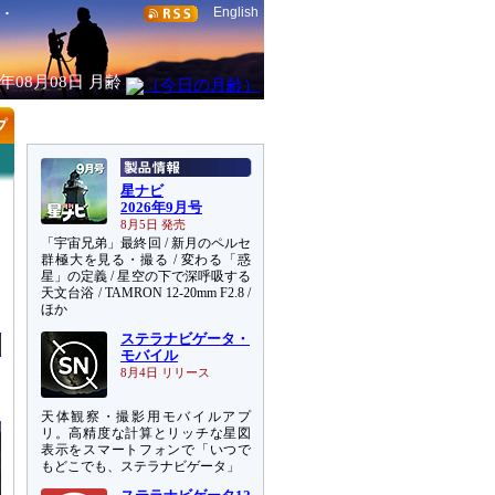
English
6年08月08日
月齢
星ナビ
2026年9月号
8月5日 発売
「宇宙兄弟」最終回 / 新月のペルセ
群極大を見る・撮る / 変わる「惑
星」の定義 / 星空の下で深呼吸する
天文台浴 / TAMRON 12-20mm F2.8 /
ほか
ステラナビゲータ・
モバイル
8月4日 リリース
天体観察・撮影用モバイルアプ
リ。高精度な計算とリッチな星図
表示をスマートフォンで「いつで
もどこでも、ステラナビゲータ」