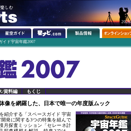
202
イド宇宙年鑑2007
ス/資料編
もくじ
体像を網羅した、日本で唯一の年度版ムック
を紹介する「スペースガイド 宇宙
宇宙開発に関する3つの特集を組んで
模月探査ミッション「セレーネ計
月探査構想を解説。特集2では、