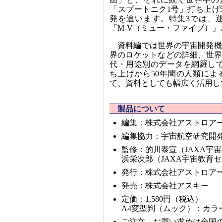
「スプートニク1号」打ち上げ
発を追います。特集3では、
「M-V（ミュー・ファイブ）
資料編では世界の宇宙開発機
界のロケットなどの詳細、世界
代・用途別のデータを網羅して
ち上げから50年間の人類によ
て、資料としても幅広く活用し
製品について
編集：株式会社アストロア
編集協力：宇宙航空研究開発
監修：的川泰宣（JAXA宇
浜栄次郎（JAXA宇宙教育
発行：株式会社アストロア
発売：株式会社アスキー
定価：1,580円（税込）
A4変型判（ムック）：カラー
ご注文、お買い求めは全国