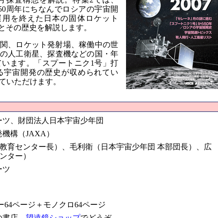
50周年にちなんでロシアの宇宙開
運用を終えた日本の固体ロケット
」とその歴史を解説します。
関、ロケット発射場、稼働中の世
の人工衛星、探査機などの国・年
います。「スプートニク1号」打
る宇宙開発の歴史が収められてい
ていただけます。
ーツ、財団法人日本宇宙少年団
機構（JAXA）
宙教育センター長）、毛利衛（日本宇宙少年団 本部団長）、広
センター）
ーツ
64ページ＋モノクロ64ページ
の書店、
望遠鏡ショップ
でどうぞ