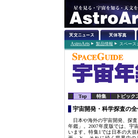
AstroArts
製品情報
スペースガ
Top
特集
トピック
宇宙開発・科学探査の全
日本や海外の宇宙開発、探査
年鑑」。2007年度版では、
います。特集1では日本の大規
画」と、それに続く世界中の