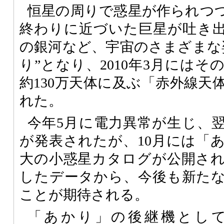
恒星の周りで惑星が作られつ
終わりに近づいた巨星が吐き
の銀河など、宇宙のさまざまな
り”となり、2010年3月には
約130万天体に及ぶ「赤外線天
れた。
今年5月に電力異常が生じ、
が発表されたが、10月には「
大の小惑星カタログが公開さ
したデータから、今後も新た
ことが期待される。
「あかり」の後継機とし