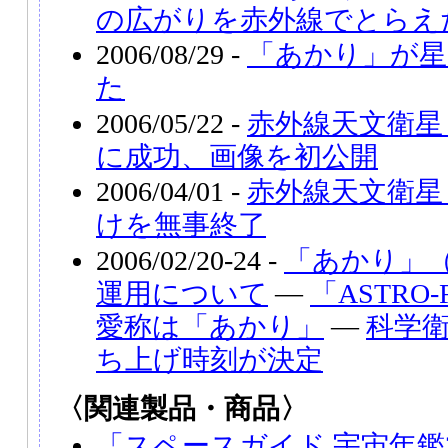
の広がりを赤外線でとらえ
2006/08/29 -
「あかり」が星
た
2006/05/22 -
赤外線天文衛星
に成功、画像を初公開
2006/04/01 -
赤外線天文衛星
けを無事終了
2006/02/20-24 -
「あかり」（
運用について
―
「ASTR
愛称は「あかり」
―
科学衛
ち上げ時刻が決定
〈関連製品・商品〉
「スペースガイド 宇宙年鑑2