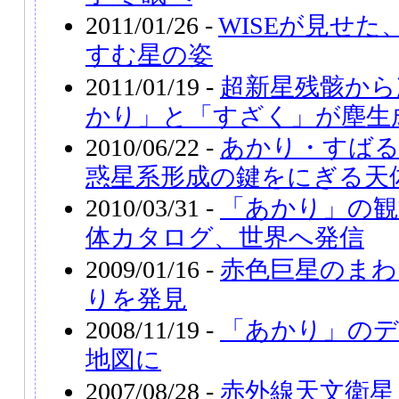
2011/01/26 -
WISEが見せ
すむ星の姿
2011/01/19 -
超新星残骸から
かり」と「すざく」が塵生
2010/06/22 -
あかり・すば
惑星系形成の鍵をにぎる天
2010/03/31 -
「あかり」の観
体カタログ、世界へ発信
2009/01/16 -
赤色巨星のまわ
りを発見
2008/11/19 -
「あかり」のデ
地図に
2007/08/28 -
赤外線天文衛星