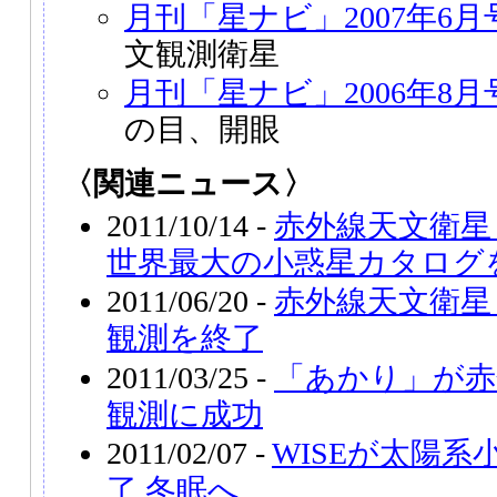
月刊「星ナビ」2007年6月
文観測衛星
月刊「星ナビ」2006年8月
の目、開眼
〈関連ニュース〉
2011/10/14 -
赤外線天文衛星
世界最大の小惑星カタログ
2011/06/20 -
赤外線天文衛星
観測を終了
2011/03/25 -
「あかり」が赤
観測に成功
2011/02/07 -
WISEが太陽
了 冬眠へ