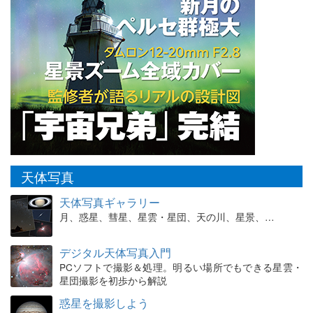
天体写真
天体写真ギャラリー
月、惑星、彗星、星雲・星団、天の川、星景、…
デジタル天体写真入門
PCソフトで撮影＆処理。明るい場所でもできる星雲・
星団撮影を初歩から解説
惑星を撮影しよう