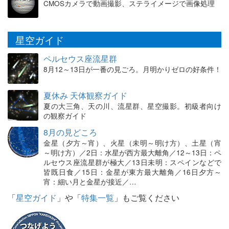
CMOSカメラで動画撮影、ステライメージで画像処理
星空ガイド
ペルセウス座流星群
8月12～13日が一番の見ごろ。月明かりゼロの好条件！
夏休み 天体観察ガイド
夏の大三角、天の川、流星群、星空撮影。初級者向け
の観察ガイド
8月の見どころ
金星（夕方～宵）、火星（未明～明け方）、土星（宵
～明け方）／2日：水星が西方最大離角／12～13日：ペ
ルセウス座流星群が極大／13日未明：スペインなどで
皆既日食／15日：金星が東方最大離角／16日夕方～
宵：細い月と金星が接近／…
「
星空ガイド
」や「
特集一覧
」もご覧ください