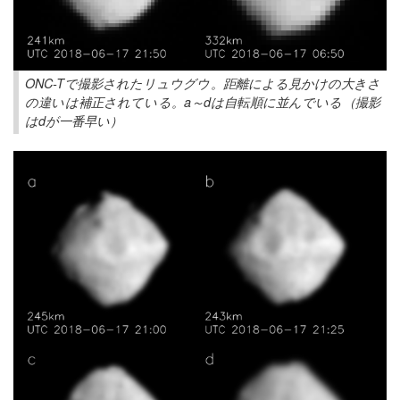
ONC-Tで撮影されたリュウグウ。距離による見かけの大きさ
の違いは補正されている。a～dは自転順に並んでいる（撮影
はdが一番早い）