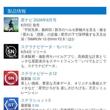
製品情報
星ナビ 2026年9月号
8月5日 発売
「宇宙兄弟」最終回 / 新月のペルセ群極大を見る・撮る
/ 変わる「惑星」の定義 / 星空の下で深呼吸する天文台
浴 / TAMRON 12-20mm F2.8 / ほか
ステラナビゲータ・モバイル
8月4日 リリース
天体観察・撮影用モバイルアプリ。高精度な計算とリ
ッチな星図表示をスマートフォンで「いつでもどこで
も、ステラナビゲータ」
ステラナビゲータ12
最新版
12.0i
美しい描画、豊富な天体データ、オリジナル番組エデ
ィタなど「星空ひろがる 楽しさひろげる」天文シミュ
レーション
ステラショット3
最新版
3.0o
純国産のオールインワン天体撮影ソフトがパワーアッ