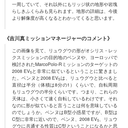
一周していて、それ以外にもリッジ状の地形や岩塊
らしきふくらみも見られます。地形の詳細は、今後
より解像度が高くなるとわかってくると思います。
《吉川真ミッションマネージャーのコメント》
この画像を見て、リュウグウの形がオシリス・レッ
クスミッションの目的地のベンヌや、ヨーロッパで
検討されたMarcoPolo-Rミッションのターゲットの
2008 EV
と非常に似ているということに驚きまし
5
た。ベンヌと2008 EV
は、リュウグウと比べると
5
直径は半分（体積は8分の1）くらいで、自転周期
もリュウグウの半分くらいです。つまり、これらの
天体は、小さくて速く自転しているわけです。それ
なのに形が似ていると言うことは何を意味している
のでしょうか。ベンヌはB型小惑星ですが、B型は
C型に非常に近いので、ベンヌ、2008 EV
、リュウ
5
グウに共通する性質はC型ということになるかと思