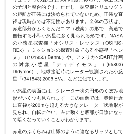
の予測と整合的です。ただし、探査機とリュウグウ
の距離が正確には決められていないため、正確な直
径は現時点では不定性があります。全体の形状は、
赤道部分がふくらんだコマ（独楽）の形で、高速で
自転する小型小惑星に多く見られる形です。NASA
の小惑星探査機「オシリス・レックス（OSIRIS-
REx）」ミッションの探査対象である小惑星「ベン
ヌ」（(101955) Bennu）や、アメリカのDART計画
の対象小惑星「ディディモス」（(65803)
Didymos）、地球接近時にレーダー観測された小惑
星「(341843) 2008 EV
」などに似ています。
5
小惑星の表面には、クレーター状の円形のくぼみ地
形がいくつも見られます。この画像では、赤道付近
に直径が200mを超える大きなクレーター状地形が
見られ、自転に伴い、左に動くと底部が日陰になっ
て暗くなっていくことがわかります。
赤道のふくらみは山脈のように連なるリッジとして