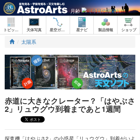
月齢
トピックス
天体写真
星空ガイド
星ナビ
製品情報
ショップ
ト
太陽系
ッ
プ
赤道に大きなクレーター？「はやぶさ
2」リュウグウ到着まであと1週間
探査機「はやぶさ2」の小惑星「リュウグウ」到着がいよ