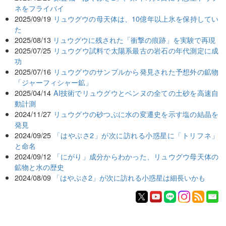
ネをフライバイ
2025/09/19
リュウグウの母天体は、10億年以上氷を保持してい
た
2025/08/13
リュウグウに残された「衝撃の痕跡」を実験で再現
2025/07/25
リュウグウ試料で太陽系最古の岩石の年代測定に成
功
2025/07/16
リュウグウのサンプルから発見された予想外の鉱物
「ジャーフィシャー鉱」
2025/04/14
AI技術でリュウグウとベンヌの全ての土砂を高速自
動計測
2024/11/27
リュウグウの砂つぶに水の変遷史を示す塩の結晶を
発見
2024/09/25
「はやぶさ2」が次に訪れる小惑星に「トリフネ」
と命名
2024/09/12
「にがり」成分からわかった、リュウグウ母天体の
鉱物と水の歴史
2024/08/09
「はやぶさ2」が次に訪れる小惑星は細長いかも