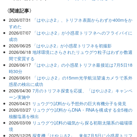
関連記事
2026/07/31
「はやぶさ2」、トリフネ表面からわずか400mをか
すめた
2026/07/07
「はやぶさ2」が小惑星トリフネへのフライバイに
成功
2026/06/25
「はやぶさ2」が小惑星トリフネを初撮影
2026/06/18
地球環境にさらされたリュウグウ粒子はわずか数週
間で変質する
2026/06/17
「はやぶさ2」の小惑星トリフネ最接近は7月5日18
時30分
2026/06/01
「はやぶさ2」の15mm光学航法望遠カメラで系外
惑星の検出に成功
2026/04/30
7月のトリフネ探査を応援、「はやぶさ2」キャンペ
ーン実施中
2026/04/21
リュウグウ試料から予想外の巨大有機分子を発見
2026/03/27
リュウグウ試料からDNA・RNAを構成する全5種の
核酸塩基を検出
2026/03/09
リュウグウ試料の磁気から探る初期太陽系の磁場環
境
2025/12/25
探査機「はやぶさ2」、来年7月5日に小惑星トリフ