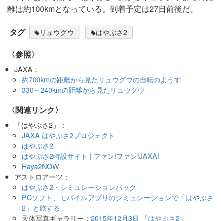
離は約100kmとなっている。到着予定は27日前後だ。
タグ
リュウグウ
はやぶさ2
〈参照〉
JAXA：
約700kmの距離から見たリュウグウの自転のようす
330～240kmの距離から見たリュウグウ
〈関連リンク〉
「はやぶさ2」：
JAXA はやぶさ2プロジェクト
はやぶさ2
はやぶさ2特設サイト | ファン!ファン!JAXA!
Haya2NOW
アストロアーツ：
はやぶさ2・シミュレーションパック
PCソフト、モバイルアプリのシミュレーションで「はやぶさ
2」と旅する
天体写真ギャラリー：
2015年12月3日 「はやぶさ2」