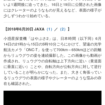
いよ1週間後に迫ってきた。16日と19日に公開された画像
にはクレーターのようなものが見えるなど、表面の様子が
少しずつわかり始めている。
【2018年6月20日 JAXA
（1）
／
（2）
】
小惑星探査機「はやぶさ2」は、日本時間（以下同）6月
14日の21時から15日の5時10分ごろにかけて、望遠の光学
航法カメラ「ONC-T」を使って700km～650kmほどの距離
からリュウグウの姿を連続撮影した。この画像から動画が
作成され、リュウグウの自転軸は上下方向に近い（黄道面
に垂直に近い）ことや、自転方向が公転方向に対して逆行
していることが明らかになった。また、大きく角張ってい
るリュウグウの表面の様子やクレーターのような窪みの存
在も確認された。