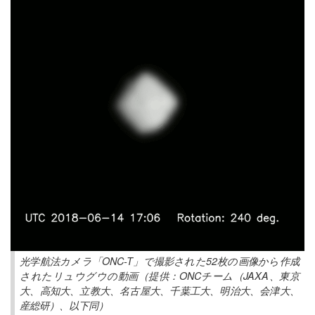
光学航法カメラ「ONC-T」で撮影された52枚の画像から作成
されたリュウグウの動画（提供：ONCチーム（JAXA、東京
大、高知大、立教大、名古屋大、千葉工大、明治大、会津大、
産総研）、以下同）