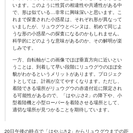
います。このように性質の相違性や共通性がある中
で、形は似ている…非常に興味深いと思います。こ
れまで探査された小惑星は、それぞれ形が異なって
いましたが、リュウグウとベンヌは、初めて同じよ
うな形の小惑星への探査になるのかもしれません。
科学的にどのような意味があるのか、その解明が楽
しみです。
一方、自転軸がこの画像でほぼ垂直方向に近いとい
うことは、到着して早い段階にリュウグウのほぼ全
貌がわかるというメリットがあります。プロジェク
トとしては、計画が立てやすくなります。ただし、
着陸できる場所がリュウグウの赤道付近に限定され
る可能性があるので、「はやぶさ2」の降下や、小
型着陸機と小型ローバーを着陸させる場所として、
適切な場所が見つかることを期待しています。
20日午後の時点で「はやぶさ2」からリュウグウまでの距