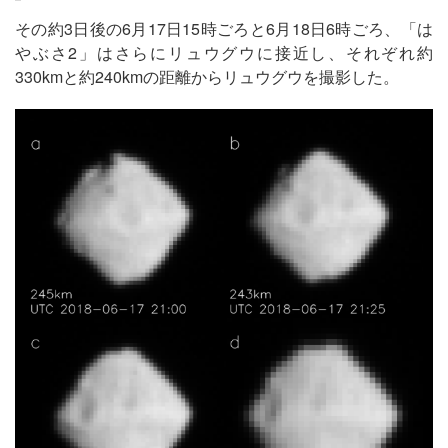
その約3日後の6月17日15時ごろと6月18日6時ごろ、「は
やぶさ2」はさらにリュウグウに接近し、それぞれ約
330kmと約240kmの距離からリュウグウを撮影した。