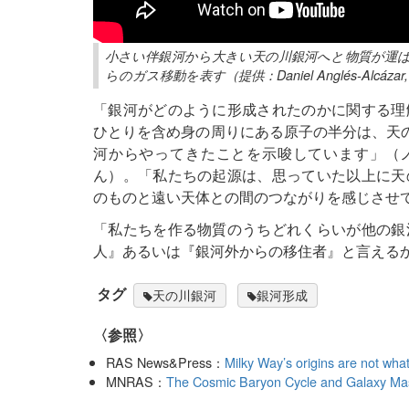
小さい伴銀河から大きい天の川銀河へと物質が運
らのガス移動を表す（提供：Daniel Anglés-Alcázar, Nor
「銀河がどのように形成されたのかに関する理
ひとりを含め身の周りにある原子の半分は、天の
河からやってきたことを示唆しています」（ノースウェスタ
ん）。「私たちの起源は、思っていた以上に天
のものと遠い天体との間のつながりを感じさせ
「私たちを作る物質のうちどれくらいが他の銀
人』あるいは『銀河外からの移住者』と言えるかもしれ
タグ
天の川銀河
銀河形成
〈参照〉
RAS News&Press：
Milky Way’s origins are not wha
MNRAS：
The Cosmic Baryon Cycle and Galaxy Mas