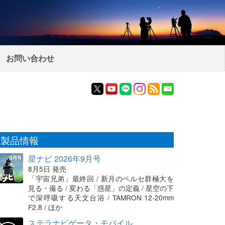
お問い合わせ
製品情報
星ナビ 2026年9月号
8月5日 発売
「宇宙兄弟」最終回 / 新月のペルセ群極大を
見る・撮る / 変わる「惑星」の定義 / 星空の下
で深呼吸する天文台浴 / TAMRON 12-20mm
F2.8 / ほか
ステラナビゲータ・モバイル