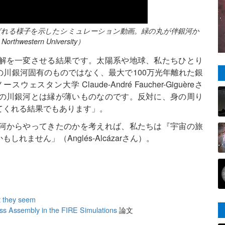
ばれる様子を示したシミュレーション動画。緑の丸が伴銀河か
thwestern University）
解を一変させる結果です。太陽系や地球、私たちひとり
川銀河固有のものではなく、最大で100万光年離れた銀
ン大学 Claude-André Faucher-Giguèreさ
の川銀河とは縁が薄いものなのです。反対に、身の周り
てくれる結果でもあります」。
河からやってきたのかを考えれば、私たちは『宇宙の旅
ません」（Anglés-Alcázarさん）。
t they seem
s Assembly in the FIRE Simulations
論文