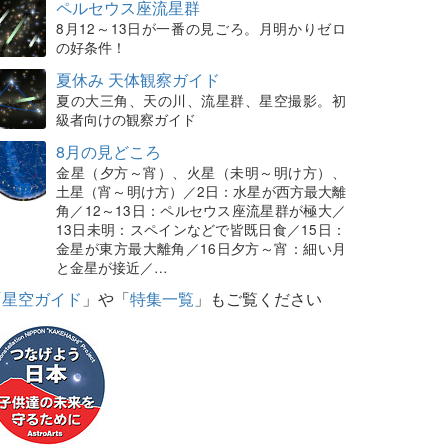
ペルセウス座流星群
8月12～13日が一番の見ごろ。月明かりゼロ
の好条件！
夏休み 天体観察ガイド
夏の大三角、天の川、流星群、星空撮影。初
級者向けの観察ガイド
8月の見どころ
金星（夕方～宵）、火星（未明～明け方）、
土星（宵～明け方）／2日：水星が西方最大離
角／12～13日：ペルセウス座流星群が極大／
13日未明：スペインなどで皆既日食／15日：
金星が東方最大離角／16日夕方～宵：細い月
と金星が接近／…
「
星空ガイド
」や「
特集一覧
」もご覧ください