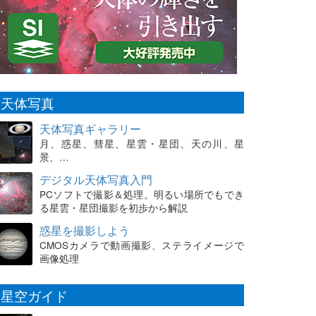
天体写真
天体写真ギャラリー
月、惑星、彗星、星雲・星団、天の川、星
景、…
デジタル天体写真入門
PCソフトで撮影＆処理。明るい場所でもでき
る星雲・星団撮影を初歩から解説
惑星を撮影しよう
CMOSカメラで動画撮影、ステライメージで
画像処理
星空ガイド