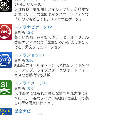
8月4日 リリース
天体観察・撮影用モバイルアプリ。高精度な
計算とリッチな星図表示をスマートフォンで
「いつでもどこでも、ステラナビゲータ」
ステラナビゲータ12
最新版
12.0i
美しい描画、豊富な天体データ、オリジナル
番組エディタなど「星空ひろがる 楽しさひろ
げる」天文シミュレーション
ステラショット3
最新版
3.0o
純国産のオールインワン天体撮影ソフトがパ
ワーアップ。ライブスタックやオートフォー
カスなど新機能も搭載
ステライメージ10
最新版
10.0f
天体画像に埋もれた微細な情報を最大限に引
き出し、不要なノイズは徹底的に除去して美
しい天体写真に仕上げる
星空ナビ