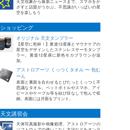
天文現象から最新ニュースまで、スマホをか
ざすと話題がうかぶ。不思議がいっぱいの星
空を楽しもう
ショッピング
オリジナル 天文タンブラー
【星空に乾杯！】黄道12星座とマウナケアの
星空をデザインしたステンレスサーモタンブ
ラー。黄道12星座に新色モカブラウンが追
加。
アストロアーツ くっつくタオル 〜 包む
ーん
表面と裏面を合わせるとぴたっとくっつく不
思議なタオル。ペットボトルやスマホ、アイ
ピースやケーブル等を結び目なしで包んで収
納。表面には月面をプリント。
天文講習会
天体写真撮影や画像処理、アストロアーツの
ソフトウェアの使いこなし方法などをオンラ