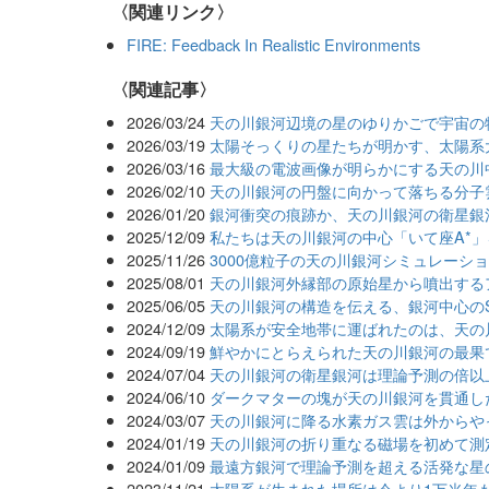
〈関連リンク〉
FIRE: Feedback In Realistic Environments
関連記事
2026/03/24
天の川銀河辺境の星のゆりかごで宇宙の
2026/03/19
太陽そっくりの星たちが明かす、太陽系
2026/03/16
最大級の電波画像が明らかにする天の川
2026/02/10
天の川銀河の円盤に向かって落ちる分子
2026/01/20
銀河衝突の痕跡か、天の川銀河の衛星銀
2025/12/09
私たちは天の川銀河の中心「いて座A*
2025/11/26
3000億粒子の天の川銀河シミュレーショ
2025/08/01
天の川銀河外縁部の原始星から噴出する
2025/06/05
天の川銀河の構造を伝える、銀河中心のS
2024/12/09
太陽系が安全地帯に運ばれたのは、天の
2024/09/19
鮮やかにとらえられた天の川銀河の最果
2024/07/04
天の川銀河の衛星銀河は理論予測の倍以
2024/06/10
ダークマターの塊が天の川銀河を貫通し
2024/03/07
天の川銀河に降る水素ガス雲は外からや
2024/01/19
天の川銀河の折り重なる磁場を初めて測
2024/01/09
最遠方銀河で理論予測を超える活発な星
2023/11/21
太陽系が生まれた場所は今より1万光年