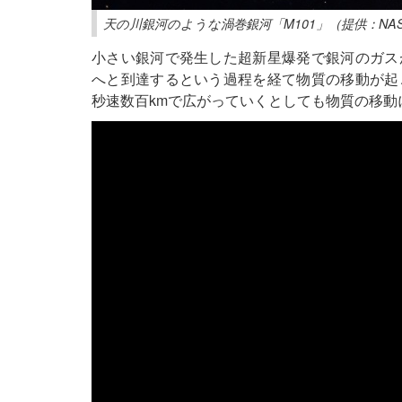
天の川銀河のような渦巻銀河「M101」（提供：NA
小さい銀河で発生した超新星爆発で銀河のガス
へと到達するという過程を経て物質の移動が起
秒速数百kmで広がっていくとしても物質の移動