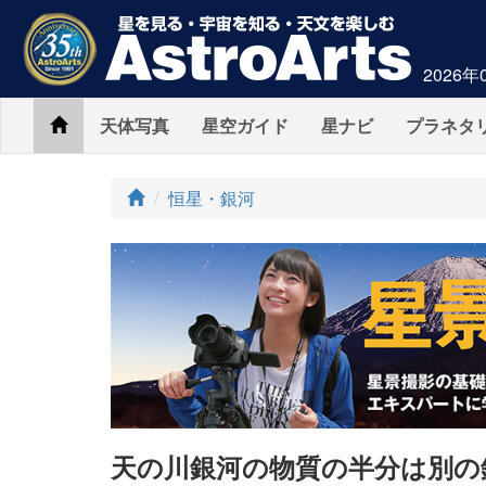
2026年
Home
天体写真
星空ガイド
星ナビ
プラネタ
ト
恒星・銀河
ッ
プ
天の川銀河の物質の半分は別の