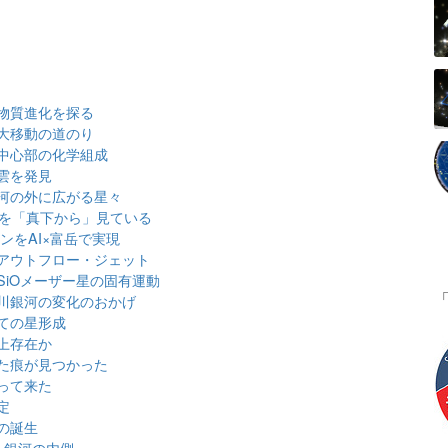
物質進化を探る
大移動の道のり
中心部の化学組成
雲を発見
河の外に広がる星々
」を「真下から」見ている
ンをAI×富岳で実現
アウトフロー・ジェット
iOメーザー星の固有運動
川銀河の変化のおかげ
ての星形成
上存在か
た痕が見つかった
って来た
定
の誕生
も銀河の内側