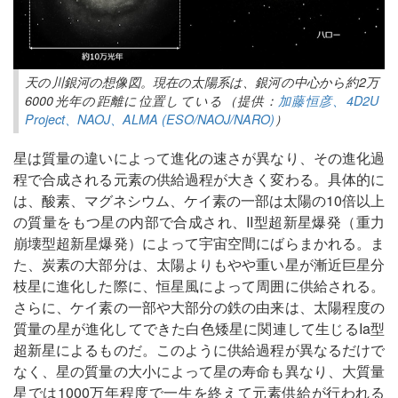
天の川銀河の想像図。現在の太陽系は、銀河の中心から約2万
6000光年の距離に位置している（提供：
加藤恒彦、4D2U
Project、NAOJ、ALMA (ESO/NAOJ/NARO)
）
星は質量の違いによって進化の速さが異なり、その進化過
程で合成される元素の供給過程が大きく変わる。具体的に
は、酸素、マグネシウム、ケイ素の一部は太陽の10倍以上
の質量をもつ星の内部で合成され、II型超新星爆発（重力
崩壊型超新星爆発）によって宇宙空間にばらまかれる。ま
た、炭素の大部分は、太陽よりもやや重い星が漸近巨星分
枝星に進化した際に、恒星風によって周囲に供給される。
さらに、ケイ素の一部や大部分の鉄の由来は、太陽程度の
質量の星が進化してできた白色矮星に関連して生じるIa型
超新星によるものだ。このように供給過程が異なるだけで
なく、星の質量の大小によって星の寿命も異なり、大質量
星では1000万年程度で一生を終えて元素供給が行われる