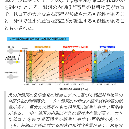
を調べたところ、銀河の内側ほど惑星の材料物質が豊富
で、鉄コアの大きな岩石惑星が形成される可能性があるこ
と、外側では水の豊富な惑星系が誕生する可能性があるこ
とも示された。
天の川銀河の化学進化の理論モデルに基づく惑星材料物質の
空間分布の時間変化。（左）銀河の内側ほど惑星材料物質の総
量が多く、巨大ガス惑星をもつ惑星系が誕生しやすい可能性
がある。（中）銀河の内側ほど鉄の相対含有量が高く、大き
な鉄コアを持つ岩石惑星が誕生しやすい可能性がある。
（右）外側ほど鉄に対する酸素の相対含有量が高く、水を豊