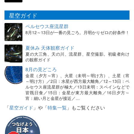
星空ガイド
ペルセウス座流星群
8月12～13日が一番の見ごろ。月明かりゼロの好条件！
夏休み 天体観察ガイド
夏の大三角、天の川、流星群、星空撮影。初級者向け
の観察ガイド
8月の見どころ
金星（夕方～宵）、火星（未明～明け方）、土星（宵
～明け方）／2日：水星が西方最大離角／12～13日：ペ
ルセウス座流星群が極大／13日未明：スペインなどで
皆既日食／15日：金星が東方最大離角／16日夕方～
宵：細い月と金星が接近／…
「
星空ガイド
」や「
特集一覧
」もご覧ください