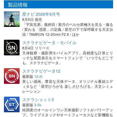
製品情報
星ナビ 2026年9月号
8月5日 発売
「宇宙兄弟」最終回 / 新月のペルセ群極大を見る・撮る
/ 変わる「惑星」の定義 / 星空の下で深呼吸する天文台
浴 / TAMRON 12-20mm F2.8 / ほか
ステラナビゲータ・モバイル
8月4日 リリース
天体観察・撮影用モバイルアプリ。高精度な計算とリ
ッチな星図表示をスマートフォンで「いつでもどこで
も、ステラナビゲータ」
ステラナビゲータ12
最新版
12.0i
美しい描画、豊富な天体データ、オリジナル番組エデ
ィタなど「星空ひろがる 楽しさひろげる」天文シミュ
レーション
ステラショット3
最新版
3.0o
純国産のオールインワン天体撮影ソフトがパワーアッ
プ。ライブスタックやオートフォーカスなど新機能も