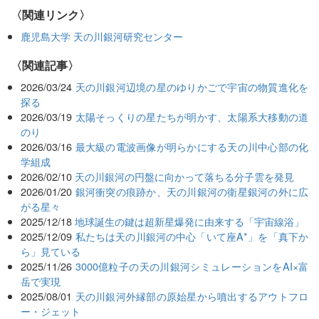
〈関連リンク〉
鹿児島大学 天の川銀河研究センター
関連記事
2026/03/24
天の川銀河辺境の星のゆりかごで宇宙の物質進化を
探る
2026/03/19
太陽そっくりの星たちが明かす、太陽系大移動の道
のり
2026/03/16
最大級の電波画像が明らかにする天の川中心部の化
学組成
2026/02/10
天の川銀河の円盤に向かって落ちる分子雲を発見
2026/01/20
銀河衝突の痕跡か、天の川銀河の衛星銀河の外に広
がる星々
2025/12/18
地球誕生の鍵は超新星爆発に由来する「宇宙線浴」
2025/12/09
私たちは天の川銀河の中心「いて座A*」を「真下か
ら」見ている
2025/11/26
3000億粒子の天の川銀河シミュレーションをAI×富
岳で実現
2025/08/01
天の川銀河外縁部の原始星から噴出するアウトフロ
ー・ジェット