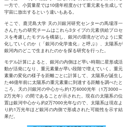
一方で、小質量星では10億年程度かけて重元素を生成して
宇宙に放出するという違いもある。
そこで、鹿児島大学 天の川銀河研究センターの馬場淳一
さんたちの研究チームはこれら3タイプの元素供給プロセ
スを考慮したモデルを構築し、銀河の環境がどのように変
化していくのか（「銀河の化学進化」と呼ぶ）、太陽系が
銀河内のどこで生まれたのかを探る研究を行った。
モデル計算によると、銀河の内側ほど早い時期に星形成活
動が活発になり、重元素量が早い段階で増えていく。重元
素量の変化の様子を距離ごとに計算して、太陽系が誕生し
た46億年前に太陽系の重元素量に到達する距離を調べたと
ころ、天の川銀河の中心から約1万6000光年（1万3000～
2万光年）の間であることが示された。現在の太陽系の位
置は銀河中心から約2万7000光年なので、太陽系は現在よ
り約1万光年ほど銀河の内側で形成された可能性を示す結
果だ。