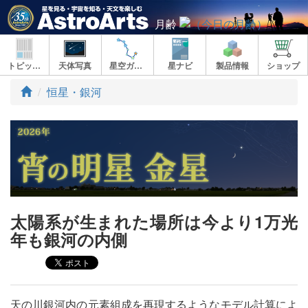
月齢
トピックス
天体写真
星空ガイド
星ナビ
製品情報
ショップ
ト
恒星・銀河
ッ
プ
太陽系が生まれた場所は今より1万光
年も銀河の内側
天の川銀河内の元素組成を再現するようなモデル計算によ