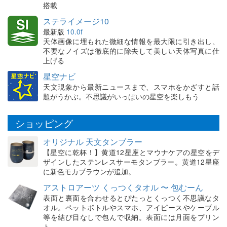
搭載
ステライメージ10
最新版
10.0f
天体画像に埋もれた微細な情報を最大限に引き出し、
不要なノイズは徹底的に除去して美しい天体写真に仕
上げる
星空ナビ
天文現象から最新ニュースまで、スマホをかざすと話
題がうかぶ。不思議がいっぱいの星空を楽しもう
ショッピング
オリジナル 天文タンブラー
【星空に乾杯！】黄道12星座とマウナケアの星空をデ
ザインしたステンレスサーモタンブラー。黄道12星座
に新色モカブラウンが追加。
アストロアーツ くっつくタオル 〜 包むーん
表面と裏面を合わせるとぴたっとくっつく不思議なタ
オル。ペットボトルやスマホ、アイピースやケーブル
等を結び目なしで包んで収納。表面には月面をプリン
ト。