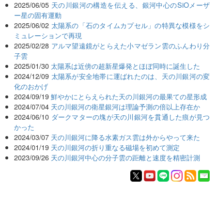
2025/06/05
天の川銀河の構造を伝える、銀河中心のSiOメーザ
ー星の固有運動
2025/06/02
太陽系の「⽯のタイムカプセル」の特異な模様をシ
ミュレーションで再現
2025/02/28
アルマ望遠鏡がとらえた小マゼラン雲のふんわり分
子雲
2025/01/30
太陽系は近傍の超新星爆発とほぼ同時に誕生した
2024/12/09
太陽系が安全地帯に運ばれたのは、天の川銀河の変
化のおかげ
2024/09/19
鮮やかにとらえられた天の川銀河の最果ての星形成
2024/07/04
天の川銀河の衛星銀河は理論予測の倍以上存在か
2024/06/10
ダークマターの塊が天の川銀河を貫通した痕が見つ
かった
2024/03/07
天の川銀河に降る水素ガス雲は外からやって来た
2024/01/19
天の川銀河の折り重なる磁場を初めて測定
2023/09/26
天の川銀河中心の分子雲の距離と速度を精密計測