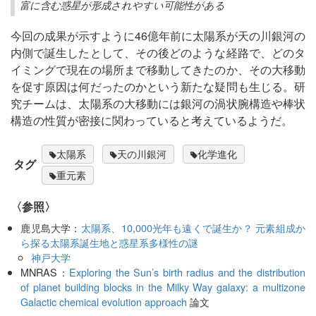
富に含む惑星が形成されやすい可能性がある
今回の成果が示すように46億年前に太陽系が天の川銀河の
内側で誕生したとして、その後どのような経路で、どのタ
イミングで現在の場所まで移動してきたのか、その大移動
を促す原因は何だったのかという新たな疑問も生じる。研
究チームは、太陽系の大移動には銀河の渦状腕構造や棒状
構造の性質が密接に関わっていると考えているようだ。
太陽系
天の川銀河
化学進化
タグ
重元素
〈参照〉
鹿児島大学：
太陽系、10,000光年も遠くで誕生か？ 元素組成か
ら探る太陽系誕生地と惑星系多様性の謎
神戸大学
MNRAS：
Exploring the Sun’s birth radius and the distribution
of planet building blocks in the Milky Way galaxy: a multizone
Galactic chemical evolution approach
論文