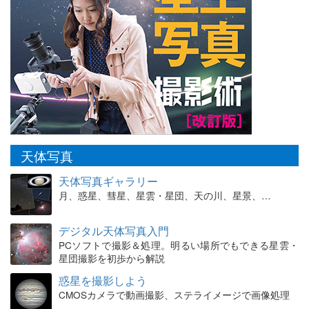
天体写真
天体写真ギャラリー
月、惑星、彗星、星雲・星団、天の川、星景、…
デジタル天体写真入門
PCソフトで撮影＆処理。明るい場所でもできる星雲・
星団撮影を初歩から解説
惑星を撮影しよう
CMOSカメラで動画撮影、ステライメージで画像処理