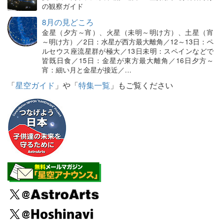
の観察ガイド
8月の見どころ
金星（夕方～宵）、火星（未明～明け方）、土星（宵
～明け方）／2日：水星が西方最大離角／12～13日：ペ
ルセウス座流星群が極大／13日未明：スペインなどで
皆既日食／15日：金星が東方最大離角／16日夕方～
宵：細い月と金星が接近／…
「
星空ガイド
」や「
特集一覧
」もご覧ください