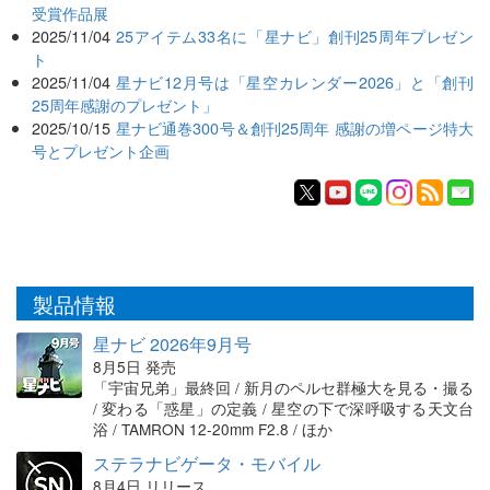
受賞作品展
2025/11/04
25アイテム33名に「星ナビ」創刊25周年プレゼン
ト
2025/11/04
星ナビ12月号は「星空カレンダー2026」と「創刊
25周年感謝のプレゼント」
2025/10/15
星ナビ通巻300号＆創刊25周年 感謝の増ページ特大
号とプレゼント企画
製品情報
星ナビ 2026年9月号
8月5日 発売
「宇宙兄弟」最終回 / 新月のペルセ群極大を見る・撮る
/ 変わる「惑星」の定義 / 星空の下で深呼吸する天文台
浴 / TAMRON 12-20mm F2.8 / ほか
ステラナビゲータ・モバイル
8月4日 リリース