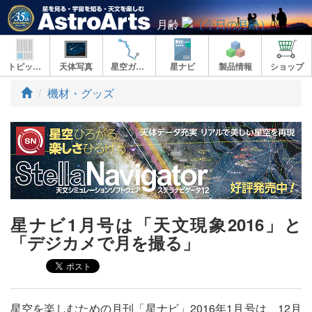
月齢
トピックス
天体写真
星空ガイド
星ナビ
製品情報
ショップ
ト
機材・グッズ
ッ
プ
星ナビ1月号は「天文現象2016」と
「デジカメで月を撮る」
星空を楽しむための月刊「星ナビ」2016年1月号は、12月