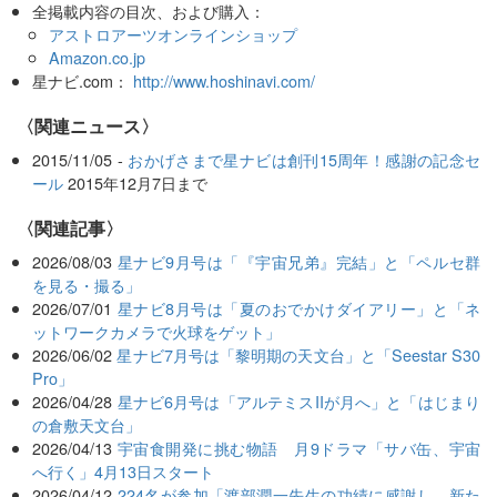
全掲載内容の目次、および購入：
アストロアーツオンラインショップ
Amazon.co.jp
星ナビ.com：
http://www.hoshinavi.com/
〈関連ニュース〉
2015/11/05 -
おかげさまで星ナビは創刊15周年！感謝の記念セ
ール
2015年12月7日まで
関連記事
2026/08/03
星ナビ9月号は「『宇宙兄弟』完結」と「ペルセ群
を見る・撮る」
2026/07/01
星ナビ8月号は「夏のおでかけダイアリー」と「ネ
ットワークカメラで火球をゲット」
2026/06/02
星ナビ7月号は「黎明期の天文台」と「Seestar S30
Pro」
2026/04/28
星ナビ6月号は「アルテミスIIが月へ」と「はじまり
の倉敷天文台」
2026/04/13
宇宙食開発に挑む物語 月9ドラマ「サバ缶、宇宙
へ行く」4月13日スタート
2026/04/12
224名が参加「渡部潤一先生の功績に感謝し、新た