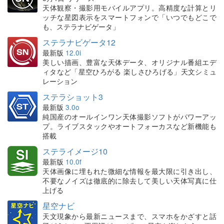
天体観察・撮影用モバイルアプリ。高精度な計算とリ
ッチな星図表示をスマートフォンで「いつでもどこで
も、ステラナビゲータ」
ステラナビゲータ12
最新版
12.0i
美しい描画、豊富な天体データ、オリジナル番組エデ
ィタなど「星空ひろがる 楽しさひろげる」天文シミュ
レーション
ステラショット3
最新版
3.0o
純国産のオールインワン天体撮影ソフトがパワーアッ
プ。ライブスタックやオートフォーカスなど新機能も
搭載
ステライメージ10
最新版
10.0f
天体画像に埋もれた微細な情報を最大限に引き出し、
不要なノイズは徹底的に除去して美しい天体写真に仕
上げる
星空ナビ
天文現象から最新ニュースまで、スマホをかざすと話