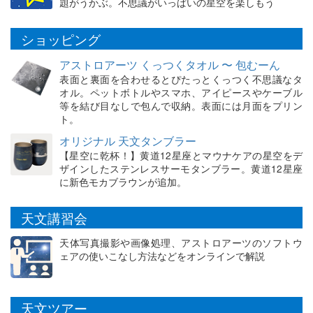
題がうかぶ。不思議がいっぱいの星空を楽しもう
ショッピング
アストロアーツ くっつくタオル 〜 包むーん
表面と裏面を合わせるとぴたっとくっつく不思議なタ
オル。ペットボトルやスマホ、アイピースやケーブル
等を結び目なしで包んで収納。表面には月面をプリン
ト。
オリジナル 天文タンブラー
【星空に乾杯！】黄道12星座とマウナケアの星空をデ
ザインしたステンレスサーモタンブラー。黄道12星座
に新色モカブラウンが追加。
天文講習会
天体写真撮影や画像処理、アストロアーツのソフトウ
ェアの使いこなし方法などをオンラインで解説
天文ツアー