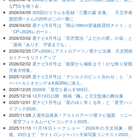
な門出を祝う会」
2026/04/05
300回のコラムを収録「三鷹の森 全集」 天文学者
渡部潤一さんの25年がこの一冊に
2026/04/02
星ナビ5月号は「岡山188cm望遠鏡貸切ナイト」と
「CP+2026レポート」
2026/03/02
星ナビ4月号は「宮沢賢治『よだかの星』の宙」と
「漫画『ありす、宇宙までも』」
2026/02/25
CP+2026にアストロアーツ／星ナビ出展、天文関係
セミナーをリストアップ
2026/02/02
星ナビ3月号は「観望から撮影まで！ひな祭り皆既
月食大特集」
2025/12/25
星ナビ2月号は「デジカメのピント合わせ」と「ス
ーパーカミオカンデ＆KAGRAに潜入」
2025/12/25
2026年「星空と暮らす365日」
2025/12/16
12月19日公開 映画『楓』と天文監修の舞台裏
2025/12/01
星ナビ1月号は「星のゆく年くる年」と「星空ハン
ドブック2026」
2025/11/28
入賞作品発表！アストロアーツ/星ナビ協賛、ソニー
「星空フォト＆ムービーコンテスト2025」
2025/11/13
11月16日トークショー「2026年の天文現象」開
催、23日まで「サイトロンジャパン天体写真コンテスト2025」