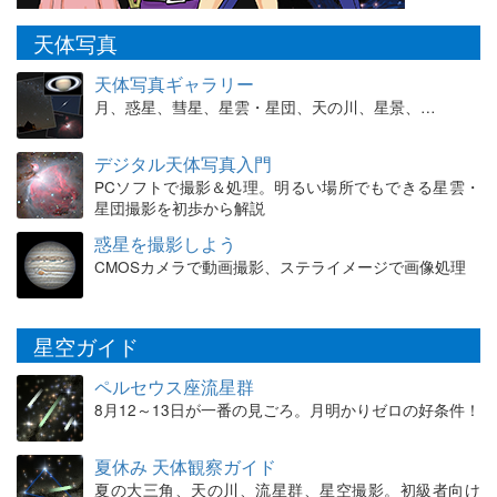
天体写真
天体写真ギャラリー
月、惑星、彗星、星雲・星団、天の川、星景、…
デジタル天体写真入門
PCソフトで撮影＆処理。明るい場所でもできる星雲・
星団撮影を初歩から解説
惑星を撮影しよう
CMOSカメラで動画撮影、ステライメージで画像処理
星空ガイド
ペルセウス座流星群
8月12～13日が一番の見ごろ。月明かりゼロの好条件！
夏休み 天体観察ガイド
夏の大三角、天の川、流星群、星空撮影。初級者向け