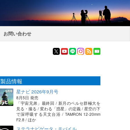
お問い合わせ
製品情報
星ナビ 2026年9月号
8月5日 発売
「宇宙兄弟」最終回 / 新月のペルセ群極大を
見る・撮る / 変わる「惑星」の定義 / 星空の下
で深呼吸する天文台浴 / TAMRON 12-20mm
F2.8 / ほか
ステラナビゲータ・モバイル