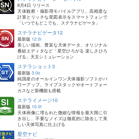
8月4日 リリース
天体観察・撮影用モバイルアプリ。高精度な
計算とリッチな星図表示をスマートフォンで
「いつでもどこでも、ステラナビゲータ」
ステラナビゲータ12
最新版
12.0i
美しい描画、豊富な天体データ、オリジナル
番組エディタなど「星空ひろがる 楽しさひろ
げる」天文シミュレーション
ステラショット3
最新版
3.0o
純国産のオールインワン天体撮影ソフトがパ
ワーアップ。ライブスタックやオートフォー
カスなど新機能も搭載
ステライメージ10
最新版
10.0f
天体画像に埋もれた微細な情報を最大限に引
き出し、不要なノイズは徹底的に除去して美
しい天体写真に仕上げる
星空ナビ