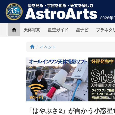
2026年
Home
天体写真
星空ガイド
星ナビ
プラネタ
ト
イベント
ッ
プ
「はやぶさ2」が向かう小惑星19