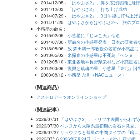
2014/12/05 -
「はやぶさ2」、翼を広げ順調に飛行
2014/12/03 -
「はやぶさ2」、打ち上げ成功
2014/07/29 -
「はやぶさ2」、3日午後に打ち上げ
2014/11/25 -
はやぶさからはやぶさ2へ 旅のプ
小惑星の命名：
2015/02/05 -
小惑星に「じゃこ天」命名
2014/07/30 -
新命名の小惑星発表 日本の研究者
2013/08/06 -
故 森田耕一郎教授の名前が小惑星に
2013/05/02 -
米探査の小惑星は不死鳥「ベンヌ」
2012/05/10 -
東北各地や長野県栄村など小惑星名
2012/03/06 -
復興と鎮魂の星、小惑星「東北」誕
2003/08/12 -
小惑星 糸川（NAOニュース）
〈関連商品〉
アストロアーツオンラインショップ
関連記事
2026/07/31
「はやぶさ2」、トリフネ表面からわずか
2026/07/30
ベンヌから太陽系最初期の岩石を発見、
2026/07/27
リュウグウと彗星の中間タイプの「暗い
2026/07/16
2026年7月24日 ジュノーがわし座で衝