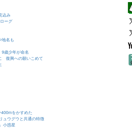
見込み
ロローグ
や地名も
 9歳少年が命名
に 復興への願いこめて
生
400mをかすめた
リュウグウと共通の特徴
」小惑星