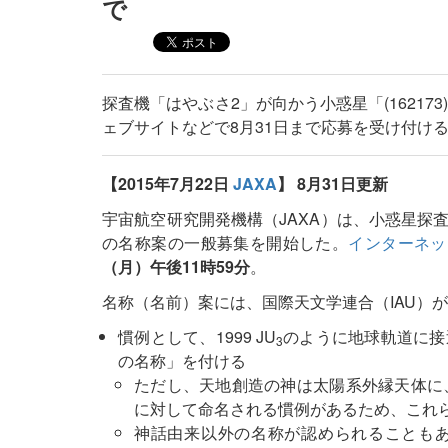
で
探査機「はやぶさ2」が向かう小惑星「(162173)
ェブサイトなどで8月31日まで応募を受け付け
【2015年7月22日
JAXA
】
8月31日更新
宇宙航空研究開発機構（JAXA）は、小惑星探査機「は
の名称案の一般募集を開始した。
インターネッ
（月）午後11時59分
。
名称（名前）案には、国際天文学連合（IAU）
慣例として、1999 JU
のように地球軌道に接
3
の名称」を付ける
ただし、天地創造の神は太陽系外縁天体に
に対して命名される慣例があるため、これ
神話由来以外の名称が認められることも