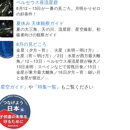
ペルセウス座流星群
8月12～13日が一番の見ごろ。月明かりゼロ
の好条件！
夏休み 天体観察ガイド
夏の大三角、天の川、流星群、星空撮影。初
級者向けの観察ガイド
8月の見どころ
金星（夕方～宵）、火星（未明～明け方）、
土星（宵～明け方）／2日：水星が西方最大離
角／12～13日：ペルセウス座流星群が極大／
13日未明：スペインなどで皆既日食／15日：
金星が東方最大離角／16日夕方～宵：細い月
と金星が接近／…
「
星空ガイド
」や「
特集一覧
」もご覧ください