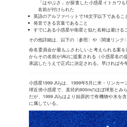
「はやぶさ」が探査した小惑星イトカワも
名前が付けられた
英語のアルファベットで16文字以下であるこ
発音できる言葉であること
すでにある小惑星や衛星と似た名称は避ける
その他詳細は、以下の〈参照〉や〈関連リンク
命名委員会が最もふさわしいと考えられる案を選定
からその名前がIAUに提案される（小惑星名の
承認したうえで正式に決定される。早ければ今年
小惑星1999 JU
は、1999年5月に米・リンカ
3
球近傍小惑星で、直径約900mのほぼ球形とみ
だが、1999 JU
はより始原的で有機物や水を含
3
に属している。