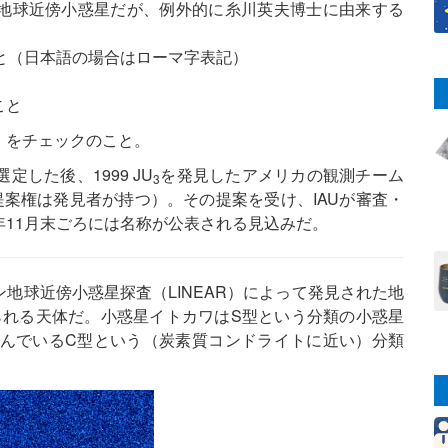
地球近傍小惑星だが、例外的に糸川英夫博士に由来する
と（日本語の場合はローマ字表記）
こと
〉をチェックのこと。
した後、1999 JU
を発見したアメリカの観測チーム
3
提案権は発見者が持つ）。その提案を受け、IAUが審査・
11月末ごろには名称が公表される見込みだ。
ーン地球近傍小惑星探査（LINEAR）によって発見された地
られる天体だ。小惑星イトカワはS型という分類の小惑星
んでいるC型という（炭素質コンドライトに近い）分類