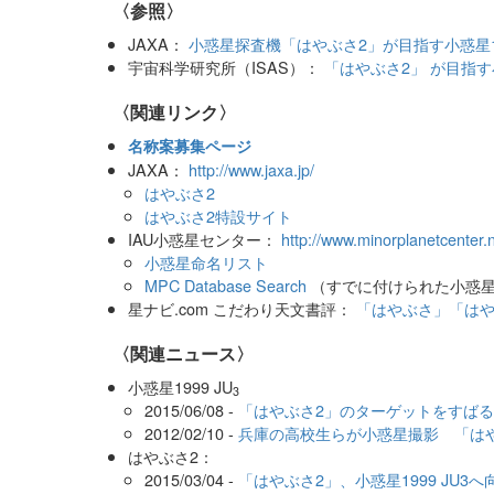
〈参照〉
JAXA：
小惑星探査機「はやぶさ2」が目指す小惑星1
宇宙科学研究所（ISAS）：
「はやぶさ2」 が目指す
〈関連リンク〉
名称案募集ページ
JAXA：
http://www.jaxa.jp/
はやぶさ2
はやぶさ2特設サイト
IAU小惑星センター：
http://www.minorplanetcenter.n
小惑星命名リスト
MPC Database Search
（すでに付けられた小惑
星ナビ.com こだわり天文書評：
「はやぶさ」「はや
〈関連ニュース〉
小惑星1999 JU
3
2015/06/08 -
「はやぶさ2」のターゲットをすば
2012/02/10 -
兵庫の高校生らが小惑星撮影 「は
はやぶさ2：
2015/03/04 -
「はやぶさ2」、小惑星1999 JU3