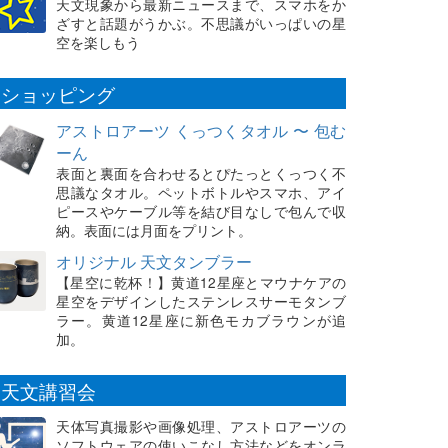
天文現象から最新ニュースまで、スマホをか
ざすと話題がうかぶ。不思議がいっぱいの星
空を楽しもう
ショッピング
アストロアーツ くっつくタオル 〜 包む
ーん
表面と裏面を合わせるとぴたっとくっつく不
思議なタオル。ペットボトルやスマホ、アイ
ピースやケーブル等を結び目なしで包んで収
納。表面には月面をプリント。
オリジナル 天文タンブラー
【星空に乾杯！】黄道12星座とマウナケアの
星空をデザインしたステンレスサーモタンブ
ラー。黄道12星座に新色モカブラウンが追
加。
天文講習会
天体写真撮影や画像処理、アストロアーツの
ソフトウェアの使いこなし方法などをオンラ