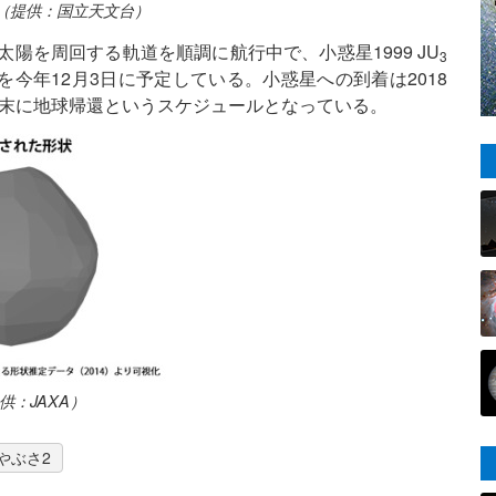
（提供：国立天文台）
太陽を周回する軌道を順調に航行中で、小惑星1999 JU
3
今年12月3日に予定している。小惑星への到着は2018
0年末に地球帰還というスケジュールとなっている。
：JAXA）
やぶさ2