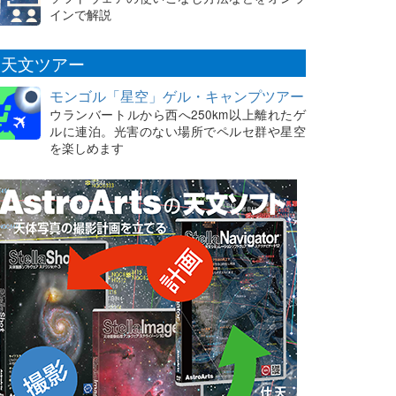
インで解説
天文ツアー
モンゴル「星空」ゲル・キャンプツアー
ウランバートルから西へ250km以上離れたゲ
ルに連泊。光害のない場所でペルセ群や星空
を楽しめます