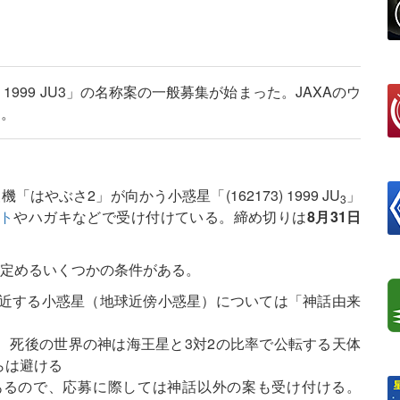
 1999 JU3」の名称案の一般募集が始まった。JAXAのウ
る。
やぶさ2」が向かう小惑星「(162173) 1999 JU
」
3
ト
やハガキなどで受け付けている。締め切りは
8月31日
が定めるいくつかの条件がある。
近する小惑星（地球近傍小惑星）については「神話由来
、死後の世界の神は海王星と3対2の比率で公転する天体
らは避ける
あるので、応募に際しては神話以外の案も受け付ける。