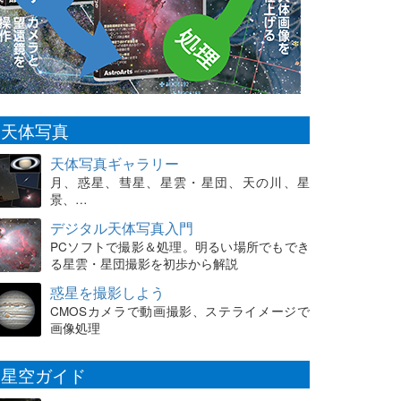
天体写真
天体写真ギャラリー
月、惑星、彗星、星雲・星団、天の川、星
景、…
デジタル天体写真入門
PCソフトで撮影＆処理。明るい場所でもでき
る星雲・星団撮影を初歩から解説
惑星を撮影しよう
CMOSカメラで動画撮影、ステライメージで
画像処理
星空ガイド