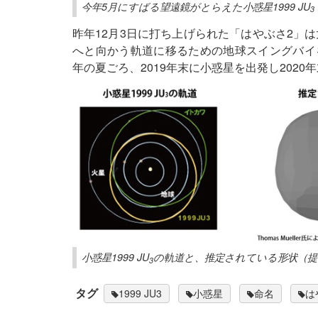
今年5月にすばる望遠鏡がとらえた小惑星1999 JU
3
昨年12月3日に打ち上げられた「はやぶさ2」は
へと向かう軌道に移るための地球スイングバイを
年の夏ごろ、2019年末に小惑星を出発し202
小惑星1999 JU
の軌道と、推定されている形状（提供
3
タグ
1999 JU3
小惑星
命名
は