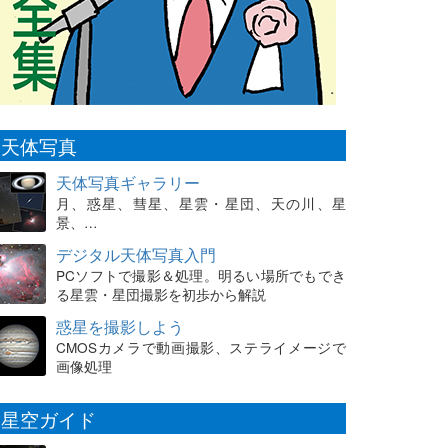
天体写真
天体写真ギャラリー
月、惑星、彗星、星雲・星団、天の川、星
景、…
デジタル天体写真入門
PCソフトで撮影＆処理。明るい場所でもでき
る星雲・星団撮影を初歩から解説
惑星を撮影しよう
CMOSカメラで動画撮影、ステライメージで
画像処理
星空ガイド