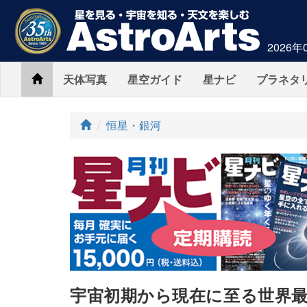
2026年
Home
天体写真
星空ガイド
星ナビ
プラネタ
ト
恒星・銀河
ッ
プ
宇宙初期から現在に至る世界