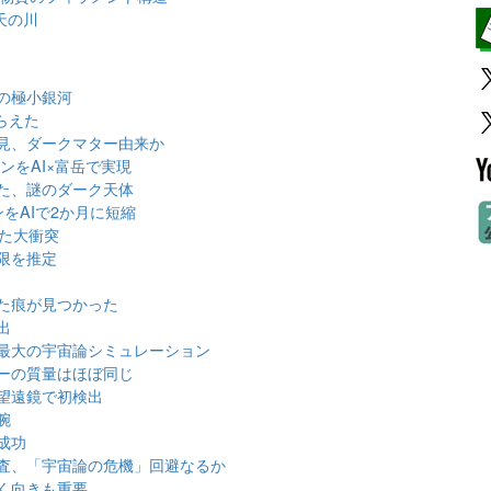
天の川
の極小銀河
らえた
見、ダークマター由来か
ンをAI×富岳で実現
た、謎のダーク天体
をAIで2か月に短縮
った大衝突
限を推定
た痕が見つかった
出
最大の宇宙論シミュレーション
ーの質量はほぼ同じ
望遠鏡で初検出
腕
成功
査、「宇宙論の危機」回避なるか
く向きも重要