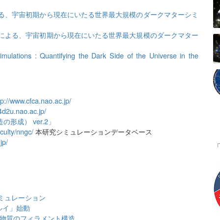
る、宇宙初期から現在にいたる世界最大規模のダークマターシミ
による、宇宙初期から現在にいたる世界最大規模のダークマター
ulations : Quantifying the Dark Side of the Universe in the
tp://www.cfca.nao.ac.jp/
/4d2u.nao.ac.jp/
形成） ver.2」
aculty/nngc/
本研究シミュレーションデータベース
jp/
シミュレーション
ルイ」始動
黒物質のフィラメント構造