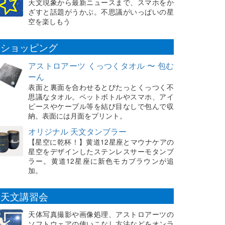
天文現象から最新ニュースまで、スマホをか
ざすと話題がうかぶ。不思議がいっぱいの星
空を楽しもう
ショッピング
アストロアーツ くっつくタオル 〜 包む
ーん
表面と裏面を合わせるとぴたっとくっつく不
思議なタオル。ペットボトルやスマホ、アイ
ピースやケーブル等を結び目なしで包んで収
納。表面には月面をプリント。
オリジナル 天文タンブラー
【星空に乾杯！】黄道12星座とマウナケアの
星空をデザインしたステンレスサーモタンブ
ラー。黄道12星座に新色モカブラウンが追
加。
天文講習会
天体写真撮影や画像処理、アストロアーツの
ソフトウェアの使いこなし方法などをオンラ