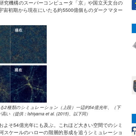
研究機構のスーパーコンピュータ「京」や国立天文台の
宙初期から現在にいたる約5500億個ものダークマター
る2種類のシミュレーション（上段）一辺約54億光年、（下
：Ishiyama et al. (2015)、以下同）
およそ54億光年にも及ぶ。これほど大きい空間でのシミ
河スケールのハローの階層的形成を追うシミュレーショ