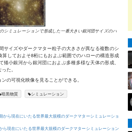
このシミュレーションで形成した一番大きい銀河団サイズのハ
間サイズやダークマター粒子の大きさが異なる複数のシ
換算しておよそ8桁にもおよぶ範囲でのハローの構造形成
て矮小銀河から銀河団におよぶ多種多様な天体の形成、
なった。
ョンの可視化映像を見ることができる。
暗黒物質
シミュレーション
期から現在にいたる世界最大規模のダークマターシミュレーショ
から現在にいたる世界最大規模のダークマターシミュレーション