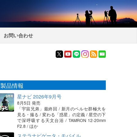
お問い合わせ
製品情報
星ナビ 2026年9月号
8月5日 発売
「宇宙兄弟」最終回 / 新月のペルセ群極大を
見る・撮る / 変わる「惑星」の定義 / 星空の下
で深呼吸する天文台浴 / TAMRON 12-20mm
F2.8 / ほか
ステラナビゲータ・モバイル