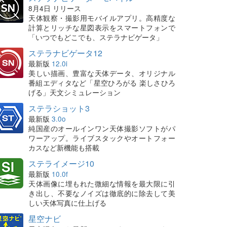
8月4日 リリース
天体観察・撮影用モバイルアプリ。高精度な
計算とリッチな星図表示をスマートフォンで
「いつでもどこでも、ステラナビゲータ」
ステラナビゲータ12
最新版
12.0i
美しい描画、豊富な天体データ、オリジナル
番組エディタなど「星空ひろがる 楽しさひろ
げる」天文シミュレーション
ステラショット3
最新版
3.0o
純国産のオールインワン天体撮影ソフトがパ
ワーアップ。ライブスタックやオートフォー
カスなど新機能も搭載
ステライメージ10
最新版
10.0f
天体画像に埋もれた微細な情報を最大限に引
き出し、不要なノイズは徹底的に除去して美
しい天体写真に仕上げる
星空ナビ