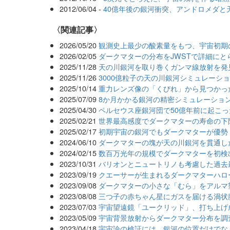
2012/06/04 -
40億年後の銀河衝突、アンドロメダと
関連記事
2026/05/20
観測史上最少の酸素量をもつ、宇宙初期
2026/02/05
ダークマターの分布をJWSTで詳細にと
2025/11/28
天の川銀河を取り巻くガンマ線放射を発
2025/11/26
3000億粒子の天の川銀河シミュレーショ
2025/10/14
重力レンズ像の「くびれ」から見つかっ
2025/07/09
8か月かかる銀河の精密シミュレーション
2025/04/30
ペルセウス座銀河団で50億年前に起こ
2025/02/21
世界最高感度でダークマターの寿命の下
2025/02/17
初期宇宙の銀河でもダークマターが優勢
2024/06/10
ダークマターの塊が天の川銀河を貫通し
2024/02/15
数百万光年の規模でダークマターを初検
2023/10/31
バリオンとニュートリノも考慮した過去
2023/09/19
クエーサーが生まれるダークマターハロ
2023/09/08
ダークマターの小さな「むら」をアルマ
2023/08/08
三つ子の赤ちゃん星にガスを届ける渦状
2023/07/03
宇宙望遠鏡「ユークリッド」、打ち上げ
2023/05/09
宇宙背景放射からダークマター分布を調
2023/04/18
宇宙論の検証には、銀河の位置だけでな