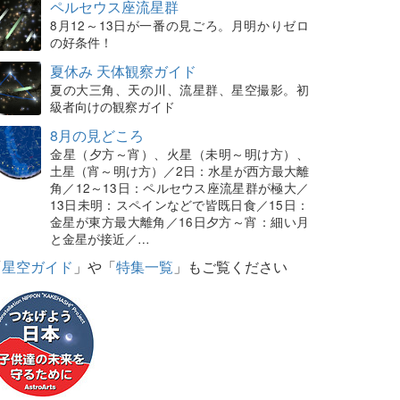
ペルセウス座流星群
8月12～13日が一番の見ごろ。月明かりゼロ
の好条件！
夏休み 天体観察ガイド
夏の大三角、天の川、流星群、星空撮影。初
級者向けの観察ガイド
8月の見どころ
金星（夕方～宵）、火星（未明～明け方）、
土星（宵～明け方）／2日：水星が西方最大離
角／12～13日：ペルセウス座流星群が極大／
13日未明：スペインなどで皆既日食／15日：
金星が東方最大離角／16日夕方～宵：細い月
と金星が接近／…
「
星空ガイド
」や「
特集一覧
」もご覧ください