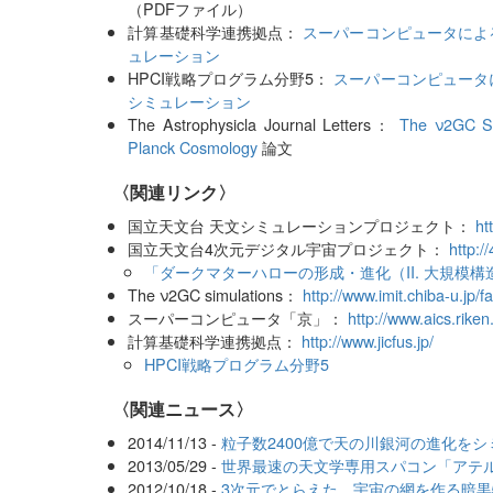
（PDFファイル）
計算基礎科学連携拠点：
スーパーコンピュータによ
ュレーション
HPCI戦略プログラム分野5：
スーパーコンピュータ
シミュレーション
The Astrophysicla Journal Letters：
The ν2GC Sim
Planck Cosmology
論文
〈関連リンク〉
国立天文台 天文シミュレーションプロジェクト：
ht
国立天文台4次元デジタル宇宙プロジェクト：
http:/
「ダークマターハローの形成・進化（II. 大規模構造の
The ν2GC simulations：
http://www.imit.chiba-u.jp/f
スーパーコンピュータ「京」：
http://www.aics.riken.
計算基礎科学連携拠点：
http://www.jicfus.jp/
HPCI戦略プログラム分野5
〈関連ニュース〉
2014/11/13 -
粒子数2400億で天の川銀河の進化を
2013/05/29 -
世界最速の天文学専用スパコン「アテ
2012/10/18 -
3次元でとらえた、宇宙の網を作る暗