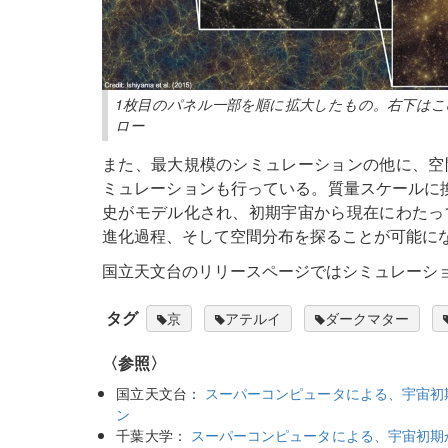
1枚目のパネル一部を順に拡大したもの。右下は
ロー
また、最大規模のシミュレーションの他に、空
ミュレーションも行っている。質量スケールに
史がモデル化され、初期宇宙から現在にわたっ
進化過程、そして空間分布を探ることが可能に
国立天文台のリリースページではシミュレーシ
タグ
京
アテルイ
ダークマター
〈参照〉
国立天文台：
スーパーコンピュータによる、宇宙初
ン
千葉大学：
スーパーコンピュータによる、宇宙初期