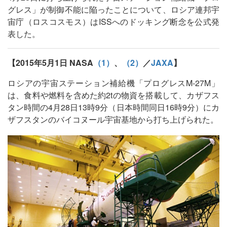
グレス」が制御不能に陥ったことについて、ロシア連邦宇
宙庁（ロスコスモス）はISSへのドッキング断念を公式発
表した。
【2015年5月1日 NASA
（1）
、
（2）
／
JAXA
】
ロシアの宇宙ステーション補給機「プログレスM-27M」
は、食料や燃料を含めた約2tの物資を搭載して、カザフス
タン時間の4月28日13時9分（日本時間同日16時9分）にカ
ザフスタンのバイコヌール宇宙基地から打ち上げられた。