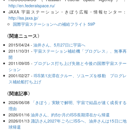
http://en.federalspace.ru/
JAXA 宇宙ステーション・きぼう広報・情報センター：
http://iss.jaxa.jp/
国際宇宙ステーションへの補給フライト 59P
〈関連ニュース〉
2015/04/24 -
油井さん、5月27日に宇宙へ
2011/10/31 -
宇宙ステーション補給機「プログレス」、無事再
開
2011/09/05 -
プログレス打ち上げ失敗と今後の国際宇宙ステー
ション
2001/02/27 -
ISS第1次滞在クルー、ソユーズを移動 プログレ
ス補給船打ち上げ
関連記事
2026/06/08
「きぼう」実験で解明、宇宙で結晶が速く成長する
理由
2026/01/16
油井さん、約5か月のISS長期滞在から帰還
2026/01/13
諏訪さん2027年ごろにISSへ、油井さんは15日に地
球帰還