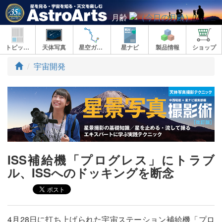
月齢
トピックス
天体写真
星空ガイド
星ナビ
製品情報
ショップ
ト
宇宙開発
ッ
プ
ISS補給機「プログレス」にトラブ
ル、ISSへのドッキングを断念
4月28日に打ち上げられた宇宙ステーション補給機「プロ