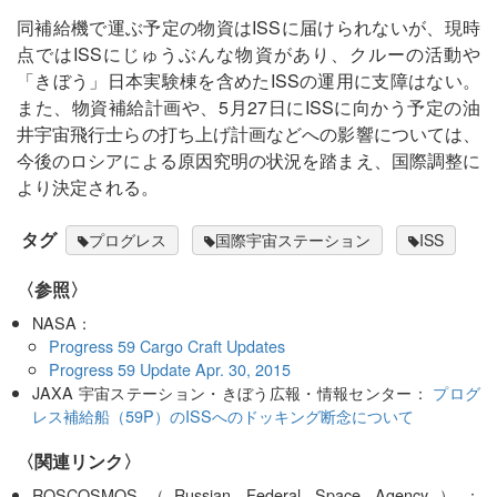
同補給機で運ぶ予定の物資はISSに届けられないが、現時
点ではISSにじゅうぶんな物資があり、クルーの活動や
「きぼう」日本実験棟を含めたISSの運用に支障はない。
また、物資補給計画や、5月27日にISSに向かう予定の油
井宇宙飛行士らの打ち上げ計画などへの影響については、
今後のロシアによる原因究明の状況を踏まえ、国際調整に
より決定される。
タグ
プログレス
国際宇宙ステーション
ISS
〈参照〉
NASA：
Progress 59 Cargo Craft Updates
Progress 59 Update Apr. 30, 2015
JAXA 宇宙ステーション・きぼう広報・情報センター：
プログ
レス補給船（59P）のISSへのドッキング断念について
〈関連リンク〉
ROSCOSMOS（Russian Federal Space Agency）：