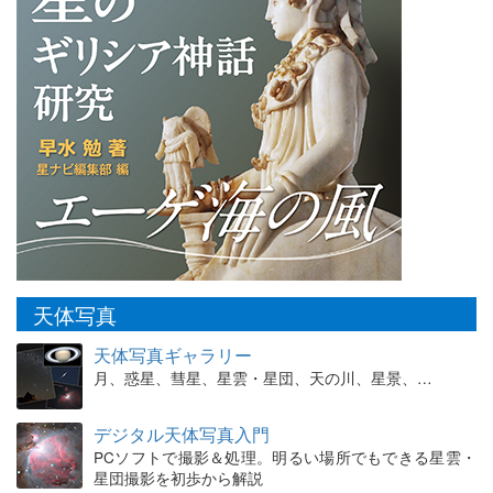
天体写真
天体写真ギャラリー
月、惑星、彗星、星雲・星団、天の川、星景、…
デジタル天体写真入門
PCソフトで撮影＆処理。明るい場所でもできる星雲・
星団撮影を初歩から解説