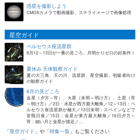
惑星を撮影しよう
CMOSカメラで動画撮影、ステライメージで画像処理
星空ガイド
ペルセウス座流星群
8月12～13日が一番の見ごろ。月明かりゼロの好条件！
夏休み 天体観察ガイド
夏の大三角、天の川、流星群、星空撮影。初級者向け
の観察ガイド
8月の見どころ
金星（夕方～宵）、火星（未明～明け方）、土星（宵
～明け方）／2日：水星が西方最大離角／12～13日：ペ
ルセウス座流星群が極大／13日未明：スペインなどで
皆既日食／15日：金星が東方最大離角／16日夕方～
宵：細い月と金星が接近／…
「
星空ガイド
」や「
特集一覧
」もご覧ください