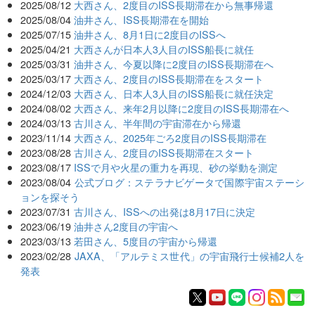
2025/08/12
大西さん、2度目のISS長期滞在から無事帰還
2025/08/04
油井さん、ISS長期滞在を開始
2025/07/15
油井さん、8月1日に2度目のISSへ
2025/04/21
大西さんが日本人3人目のISS船長に就任
2025/03/31
油井さん、今夏以降に2度目のISS長期滞在へ
2025/03/17
大西さん、2度目のISS長期滞在をスタート
2024/12/03
大西さん、日本人3人目のISS船長に就任決定
2024/08/02
大西さん、来年2月以降に2度目のISS長期滞在へ
2024/03/13
古川さん、半年間の宇宙滞在から帰還
2023/11/14
大西さん、2025年ごろ2度目のISS長期滞在
2023/08/28
古川さん、2度目のISS長期滞在スタート
2023/08/17
ISSで月や火星の重力を再現、砂の挙動を測定
2023/08/04
公式ブログ：ステラナビゲータで国際宇宙ステーシ
ョンを探そう
2023/07/31
古川さん、ISSへの出発は8月17日に決定
2023/06/19
油井さん2度目の宇宙へ
2023/03/13
若田さん、5度目の宇宙から帰還
2023/02/28
JAXA、「アルテミス世代」の宇宙飛行士候補2人を
発表