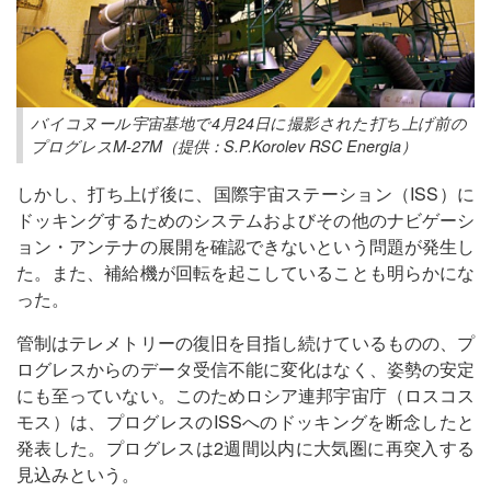
バイコヌール宇宙基地で4月24日に撮影された打ち上げ前の
プログレスM-27M（提供：S.P.Korolev RSC Energia）
しかし、打ち上げ後に、国際宇宙ステーション（ISS）に
ドッキングするためのシステムおよびその他のナビゲーシ
ョン・アンテナの展開を確認できないという問題が発生し
た。また、補給機が回転を起こしていることも明らかにな
った。
管制はテレメトリーの復旧を目指し続けているものの、プ
ログレスからのデータ受信不能に変化はなく、姿勢の安定
にも至っていない。このためロシア連邦宇宙庁（ロスコス
モス）は、プログレスのISSへのドッキングを断念したと
発表した。プログレスは2週間以内に大気圏に再突入する
見込みという。