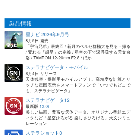
製品情報
星ナビ 2026年9月号
8月5日 発売
「宇宙兄弟」最終回 / 新月のペルセ群極大を見る・撮る
/ 変わる「惑星」の定義 / 星空の下で深呼吸する天文台
浴 / TAMRON 12-20mm F2.8 / ほか
ステラナビゲータ・モバイル
8月4日 リリース
天体観察・撮影用モバイルアプリ。高精度な計算とリ
ッチな星図表示をスマートフォンで「いつでもどこで
も、ステラナビゲータ」
ステラナビゲータ12
最新版
12.0i
美しい描画、豊富な天体データ、オリジナル番組エデ
ィタなど「星空ひろがる 楽しさひろげる」天文シミュ
レーション
ステラショット3