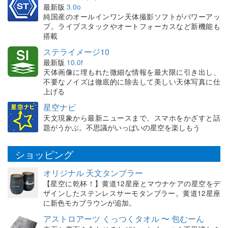
最新版
3.0o
純国産のオールインワン天体撮影ソフトがパワーアッ
プ。ライブスタックやオートフォーカスなど新機能も
搭載
ステライメージ10
最新版
10.0f
天体画像に埋もれた微細な情報を最大限に引き出し、
不要なノイズは徹底的に除去して美しい天体写真に仕
上げる
星空ナビ
天文現象から最新ニュースまで、スマホをかざすと話
題がうかぶ。不思議がいっぱいの星空を楽しもう
ショッピング
オリジナル 天文タンブラー
【星空に乾杯！】黄道12星座とマウナケアの星空をデ
ザインしたステンレスサーモタンブラー。黄道12星座
に新色モカブラウンが追加。
アストロアーツ くっつくタオル 〜 包むーん