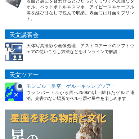
表面と裏面を合わせるとぴたっとくっつく不思議なタ
オル。ペットボトルやスマホ、アイピースやケーブル
等を結び目なしで包んで収納。表面には月面をプリン
ト。
天文講習会
天体写真撮影や画像処理、アストロアーツのソフトウ
ェアの使いこなし方法などをオンラインで解説
天文ツアー
モンゴル「星空」ゲル・キャンプツアー
ウランバートルから西へ250km以上離れたゲルに連
泊。光害のない場所でペルセ群や星空を楽しめます