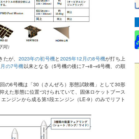
下同）
きたが、
2023年の初号機
と
2025年12月の8号機
が打ち上
10月の7号機
以来となる（5号機の後に7→8→6号機、の順
り、今回の6号機は「30（さんぜろ）形態試験機」として30形
を抑えた形態に位置づけられていて、固体ロケットブース
トエンジンから成る第1段エンジン（LE-9）のみでリフト