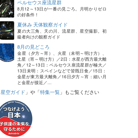
ペルセウス座流星群
8月12～13日が一番の見ごろ。月明かりゼロ
の好条件！
夏休み 天体観察ガイド
夏の大三角、天の川、流星群、星空撮影。初
級者向けの観察ガイド
8月の見どころ
金星（夕方～宵）、火星（未明～明け方）、
土星（宵～明け方）／2日：水星が西方最大離
角／12～13日：ペルセウス座流星群が極大／
13日未明：スペインなどで皆既日食／15日：
金星が東方最大離角／16日夕方～宵：細い月
と金星が接近／…
「
星空ガイド
」や「
特集一覧
」もご覧ください