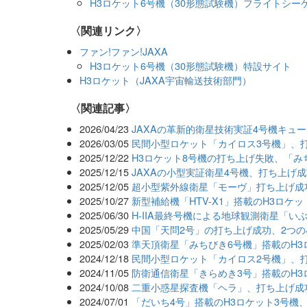
H3ロケット6号機（30形態試験機）フライトシーケ
〈関連リンク〉
ファン!ファン!JAXA
H3ロケット6号機（30形態試験機）特設サイト
H3ロケット（JAXA宇宙輸送技術部門）
関連記事
2026/04/23
JAXAの革新的衛星技術実証4号機キュ
2026/03/05
民間小型ロケット「カイロス3号機」、
2025/12/22
H3ロケット8号機の打ち上げ失敗、「み
2025/12/15
JAXAの小型実証衛星4号機、打ち上げ
2025/12/05
超小型紫外線衛星「モーヴ」打ち上げ成
2025/10/27
新型補給機「HTV-X1」搭載のH3ロケ
2025/06/30
H-IIA最終号機による地球観測衛星「い
2025/05/29
中国「天問2号」の打ち上げ成功、2つ
2025/02/03
準天頂衛星「みちびき6号機」搭載のH3
2024/12/18
民間小型ロケット「カイロス2号機」、
2024/11/05
防衛通信衛星「きらめき3号」搭載のH3
2024/10/08
二重小惑星探査機「ヘラ」、打ち上げ成
2024/07/01
「だいち4号」搭載のH3ロケット3号機