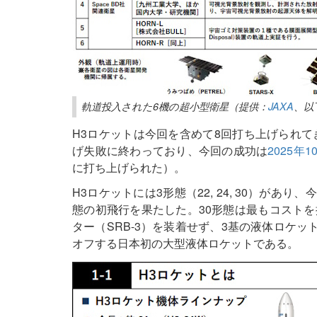
軌道投入された6機の超小型衛星（提供：
JAXA
、以
H3ロケットは今回を含めて8回打ち上げられて
げ失敗に終わっており、今回の成功は
2025年
に打ち上げられた）。
H3ロケットには3形態（22, 24, 30）があ
態の初飛行を果たした。30形態は最もコスト
ター（SRB-3）を装着せず、3基の液体ロケッ
オフする日本初の大型液体ロケットである。