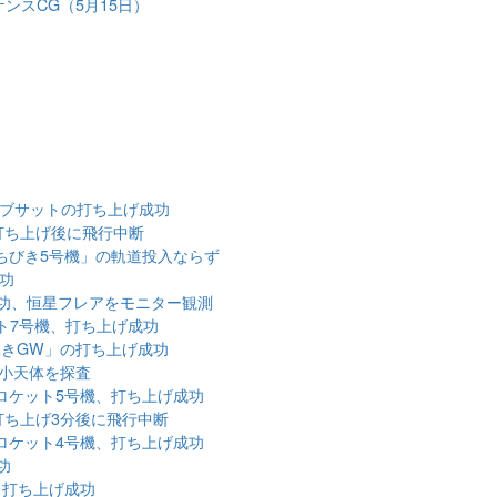
ンスCG（5月15日）
ーブサットの打ち上げ成功
打ち上げ後に飛行中断
ちびき5号機」の軌道投入ならず
成功
功、恒星フレアをモニター観測
ット7号機、打ち上げ成功
ぶきGW」の打ち上げ成功
の小天体を探査
ロケット5号機、打ち上げ成功
打ち上げ3分後に飛行中断
ロケット4号機、打ち上げ成功
功
、打ち上げ成功