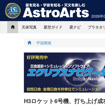
2026年
Home
天体写真
星空ガイド
星ナビ
プラネタ
ト
宇宙開発
ッ
プ
H3ロケット6号機、打ち上げ成