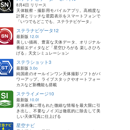
8月4日 リリース
天体観察・撮影用モバイルアプリ。高精度な
計算とリッチな星図表示をスマートフォンで
「いつでもどこでも、ステラナビゲータ」
ステラナビゲータ12
最新版
12.0i
美しい描画、豊富な天体データ、オリジナル
番組エディタなど「星空ひろがる 楽しさひろ
げる」天文シミュレーション
ステラショット3
最新版
3.0o
純国産のオールインワン天体撮影ソフトがパ
ワーアップ。ライブスタックやオートフォー
カスなど新機能も搭載
ステライメージ10
最新版
10.0f
天体画像に埋もれた微細な情報を最大限に引
き出し、不要なノイズは徹底的に除去して美
しい天体写真に仕上げる
星空ナビ