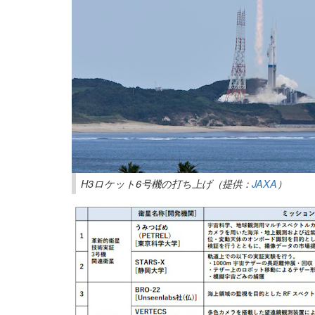
H3ロケット6号機の打ち上げ（提供：
JAXA
）