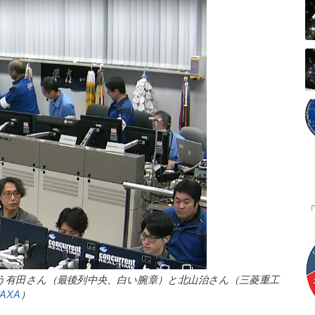
合う有田さん（最後列中央、白い腕章）と北山治さん（三菱重工
JAXA
）