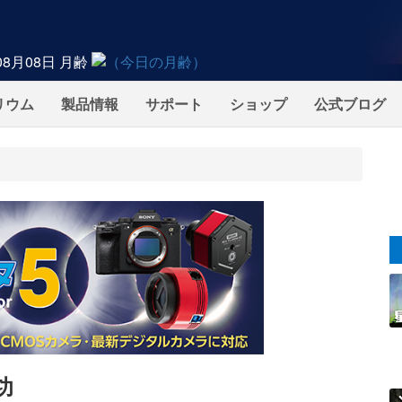
08月08日
月齢
リウム
製品情報
サポート
ショップ
公式ブログ
功