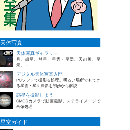
天体写真
天体写真ギャラリー
月、惑星、彗星、星雲・星団、天の川、星
景、…
デジタル天体写真入門
PCソフトで撮影＆処理。明るい場所でもでき
る星雲・星団撮影を初歩から解説
惑星を撮影しよう
CMOSカメラで動画撮影、ステライメージで
画像処理
星空ガイド