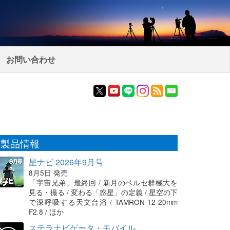
お問い合わせ
製品情報
星ナビ 2026年9月号
8月5日 発売
「宇宙兄弟」最終回 / 新月のペルセ群極大を
見る・撮る / 変わる「惑星」の定義 / 星空の下
で深呼吸する天文台浴 / TAMRON 12-20mm
F2.8 / ほか
ステラナビゲータ・モバイル