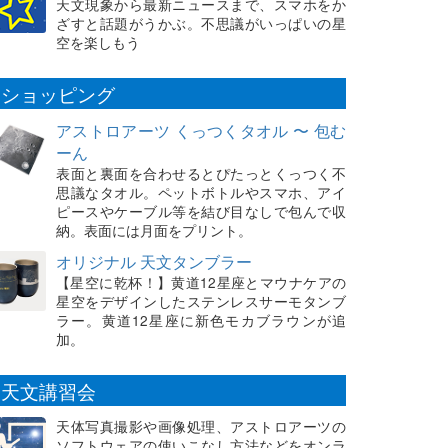
天文現象から最新ニュースまで、スマホをか
ざすと話題がうかぶ。不思議がいっぱいの星
空を楽しもう
ショッピング
アストロアーツ くっつくタオル 〜 包む
ーん
表面と裏面を合わせるとぴたっとくっつく不
思議なタオル。ペットボトルやスマホ、アイ
ピースやケーブル等を結び目なしで包んで収
納。表面には月面をプリント。
オリジナル 天文タンブラー
【星空に乾杯！】黄道12星座とマウナケアの
星空をデザインしたステンレスサーモタンブ
ラー。黄道12星座に新色モカブラウンが追
加。
天文講習会
天体写真撮影や画像処理、アストロアーツの
ソフトウェアの使いこなし方法などをオンラ