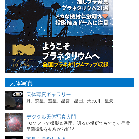
天体写真
天体写真ギャラリー
月、惑星、彗星、星雲・星団、天の川、星景、…
デジタル天体写真入門
PCソフトで撮影＆処理。明るい場所でもできる星雲・
星団撮影を初歩から解説
惑星を撮影しよう