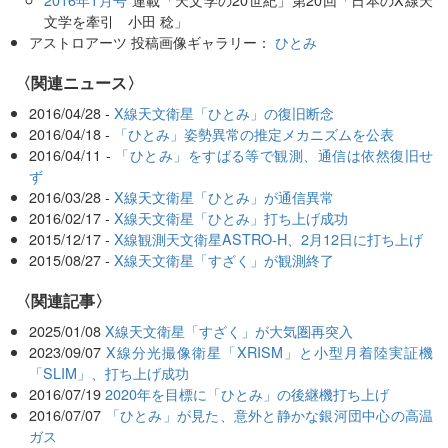
文学を牽引 小田 稔」
アストロアーツ 投稿画像ギャラリー：
ひとみ
〈関連ニュース〉
2016/04/28 -
X線天文衛星「ひとみ」の復旧断念
2016/04/18 -
「ひとみ」姿勢異常の推定メカニズムを公表
2016/04/11 -
「ひとみ」をすばる等で観測、通信は依然復旧せ
ず
2016/03/28 -
X線天文衛星「ひとみ」が通信異常
2016/02/17 -
X線天文衛星「ひとみ」打ち上げ成功
2015/12/17 -
X線観測天文衛星ASTRO-H、2月12日に打ち上げ
2015/08/27 -
X線天文衛星「すざく」が観測終了
関連記事
2025/01/08
X線天文衛星「すざく」が大気圏再突入
2023/09/07
X線分光撮像衛星「XRISM」と小型月着陸実証機
「SLIM」、打ち上げ成功
2016/07/19
2020年を目標に「ひとみ」の後継機打ち上げ
2016/07/07
「ひとみ」が見た、意外と静かな銀河団中心の高温
ガス