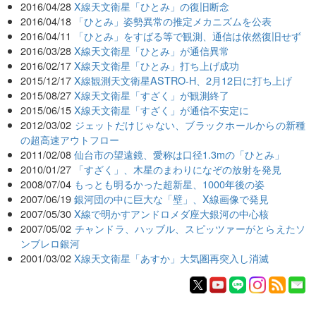
2016/04/28
X線天文衛星「ひとみ」の復旧断念
2016/04/18
「ひとみ」姿勢異常の推定メカニズムを公表
2016/04/11
「ひとみ」をすばる等で観測、通信は依然復旧せず
2016/03/28
X線天文衛星「ひとみ」が通信異常
2016/02/17
X線天文衛星「ひとみ」打ち上げ成功
2015/12/17
X線観測天文衛星ASTRO-H、2月12日に打ち上げ
2015/08/27
X線天文衛星「すざく」が観測終了
2015/06/15
X線天文衛星「すざく」が通信不安定に
2012/03/02
ジェットだけじゃない、ブラックホールからの新種
の超高速アウトフロー
2011/02/08
仙台市の望遠鏡、愛称は口径1.3mの「ひとみ」
2010/01/27
「すざく」、木星のまわりになぞの放射を発見
2008/07/04
もっとも明るかった超新星、1000年後の姿
2007/06/19
銀河団の中に巨大な「壁」、X線画像で発見
2007/05/30
X線で明かすアンドロメダ座大銀河の中心核
2007/05/02
チャンドラ、ハッブル、スピッツァーがとらえたソ
ンブレロ銀河
2001/03/02
X線天文衛星「あすか」大気圏再突入し消滅