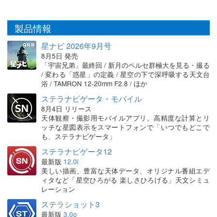
製品情報
星ナビ 2026年9月号
8月5日 発売
「宇宙兄弟」最終回 / 新月のペルセ群極大を見る・撮る
/ 変わる「惑星」の定義 / 星空の下で深呼吸する天文台
浴 / TAMRON 12-20mm F2.8 / ほか
ステラナビゲータ・モバイル
8月4日 リリース
天体観察・撮影用モバイルアプリ。高精度な計算とリ
ッチな星図表示をスマートフォンで「いつでもどこで
も、ステラナビゲータ」
ステラナビゲータ12
最新版
12.0i
美しい描画、豊富な天体データ、オリジナル番組エデ
ィタなど「星空ひろがる 楽しさひろげる」天文シミュ
レーション
ステラショット3
最新版
3.0o