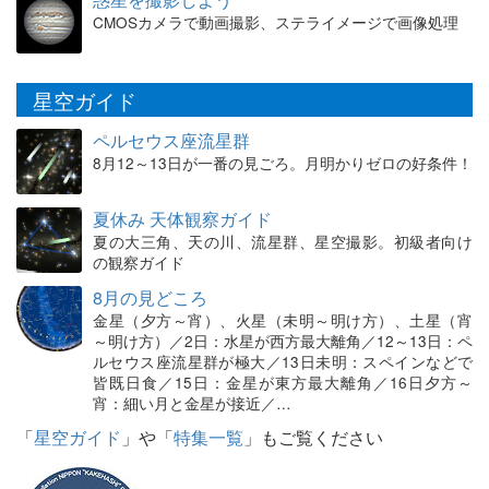
CMOSカメラで動画撮影、ステライメージで画像処理
星空ガイド
ペルセウス座流星群
8月12～13日が一番の見ごろ。月明かりゼロの好条件！
夏休み 天体観察ガイド
夏の大三角、天の川、流星群、星空撮影。初級者向け
の観察ガイド
8月の見どころ
金星（夕方～宵）、火星（未明～明け方）、土星（宵
～明け方）／2日：水星が西方最大離角／12～13日：ペ
ルセウス座流星群が極大／13日未明：スペインなどで
皆既日食／15日：金星が東方最大離角／16日夕方～
宵：細い月と金星が接近／…
「
星空ガイド
」や「
特集一覧
」もご覧ください