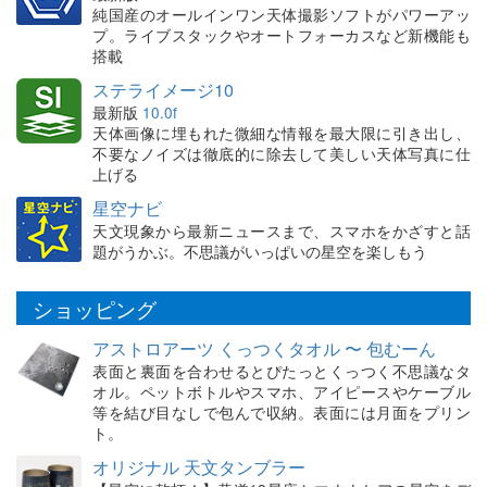
純国産のオールインワン天体撮影ソフトがパワーアッ
プ。ライブスタックやオートフォーカスなど新機能も
搭載
ステライメージ10
最新版
10.0f
天体画像に埋もれた微細な情報を最大限に引き出し、
不要なノイズは徹底的に除去して美しい天体写真に仕
上げる
星空ナビ
天文現象から最新ニュースまで、スマホをかざすと話
題がうかぶ。不思議がいっぱいの星空を楽しもう
ショッピング
アストロアーツ くっつくタオル 〜 包むーん
表面と裏面を合わせるとぴたっとくっつく不思議なタ
オル。ペットボトルやスマホ、アイピースやケーブル
等を結び目なしで包んで収納。表面には月面をプリン
ト。
オリジナル 天文タンブラー