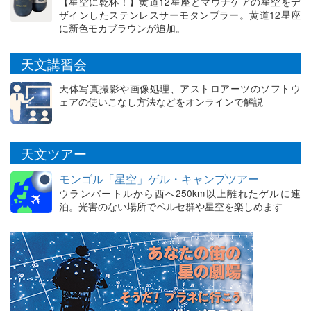
【星空に乾杯！】黄道12星座とマウナケアの星空をデ
ザインしたステンレスサーモタンブラー。黄道12星座
に新色モカブラウンが追加。
天文講習会
天体写真撮影や画像処理、アストロアーツのソフトウ
ェアの使いこなし方法などをオンラインで解説
天文ツアー
モンゴル「星空」ゲル・キャンプツアー
ウランバートルから西へ250km以上離れたゲルに連
泊。光害のない場所でペルセ群や星空を楽しめます