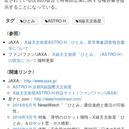
示することになっている。
タグ
ひとみ
ASTRO-H
X線天文衛星
〈参照〉
JAXA：
X線天文衛星ASTRO-H「ひとみ」異常事象調査報告書
等について
ファン!ファン!JAXA：
X線天文衛星「ひとみ」（ASTRO-H）
の状況について
随時更新
〈関連リンク〉
JAXA：
http://www.jaxa.jp/
ASTRO-H 次期X線国際天文衛星
X線天文衛星ASTRO-H 特設サイト | ファン!ファン!JAXA!
星ナビ.com：
http://www.hoshinavi.com/
2016年6月号
NewsWatch「「ひとみ」通信途絶と復活の可能
性」
2016年5月号
特集「薄明のロケット飛翔～X線天文衛星「ひ
とみ」＆ロケット雲・ガス噴射」
2016年1月号
連載「天文学の20世紀」第20回「日本のX線天