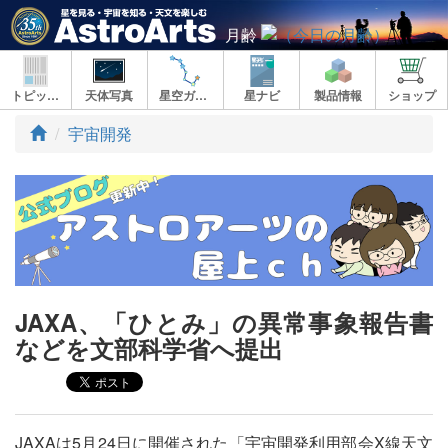
月齢
トピックス
天体写真
星空ガイド
星ナビ
製品情報
ショップ
ト
宇宙開発
ッ
プ
JAXA、「ひとみ」の異常事象報告書
などを文部科学省へ提出
JAXAは5月24日に開催された「宇宙開発利用部会X線天文