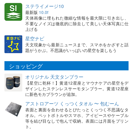
ステライメージ10
最新版
10.0f
天体画像に埋もれた微細な情報を最大限に引き出し、
不要なノイズは徹底的に除去して美しい天体写真に仕
上げる
星空ナビ
天文現象から最新ニュースまで、スマホをかざすと話
題がうかぶ。不思議がいっぱいの星空を楽しもう
ショッピング
オリジナル 天文タンブラー
【星空に乾杯！】黄道12星座とマウナケアの星空をデ
ザインしたステンレスサーモタンブラー。黄道12星座
に新色モカブラウンが追加。
アストロアーツ くっつくタオル 〜 包むーん
表面と裏面を合わせるとぴたっとくっつく不思議なタ
オル。ペットボトルやスマホ、アイピースやケーブル
等を結び目なしで包んで収納。表面には月面をプリン
ト。