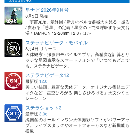
星ナビ 2026年9月号
8月5日 発売
「宇宙兄弟」最終回 / 新月のペルセ群極大を見る・撮る
/ 変わる「惑星」の定義 / 星空の下で深呼吸する天文台
浴 / TAMRON 12-20mm F2.8 / ほか
ステラナビゲータ・モバイル
8月4日 リリース
天体観察・撮影用モバイルアプリ。高精度な計算とリ
ッチな星図表示をスマートフォンで「いつでもどこで
も、ステラナビゲータ」
ステラナビゲータ12
最新版
12.0i
美しい描画、豊富な天体データ、オリジナル番組エデ
ィタなど「星空ひろがる 楽しさひろげる」天文シミュ
レーション
ステラショット3
最新版
3.0o
純国産のオールインワン天体撮影ソフトがパワーアッ
プ。ライブスタックやオートフォーカスなど新機能も
搭載