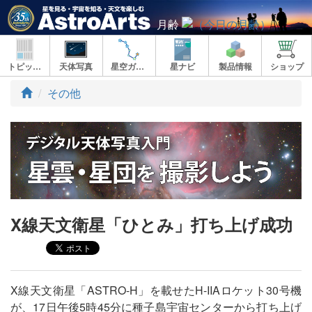
月齢
トピックス
天体写真
星空ガイド
星ナビ
製品情報
ショップ
ト
その他
ッ
プ
X線天文衛星「ひとみ」打ち上げ成功
X線天文衛星「ASTRO-H」を載せたH-IIAロケット30号機
が、17日午後5時45分に種子島宇宙センターから打ち上げ