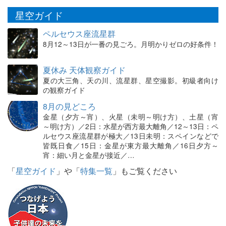
星空ガイド
ペルセウス座流星群
8月12～13日が一番の見ごろ。月明かりゼロの好条件！
夏休み 天体観察ガイド
夏の大三角、天の川、流星群、星空撮影。初級者向け
の観察ガイド
8月の見どころ
金星（夕方～宵）、火星（未明～明け方）、土星（宵
～明け方）／2日：水星が西方最大離角／12～13日：ペ
ルセウス座流星群が極大／13日未明：スペインなどで
皆既日食／15日：金星が東方最大離角／16日夕方～
宵：細い月と金星が接近／…
「
星空ガイド
」や「
特集一覧
」もご覧ください