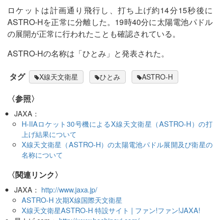
ロケットは計画通り飛行し、打ち上げ約14分15秒後に
ASTRO-Hを正常に分離した。19時40分に太陽電池パドル
の展開が正常に行われたことも確認されている。
ASTRO-Hの名称は「ひとみ」と発表された。
タグ
X線天文衛星
ひとみ
ASTRO-H
〈参照〉
JAXA：
H-IIAロケット30号機によるX線天文衛星（ASTRO-H）の打
上げ結果について
X線天文衛星（ASTRO-H）の太陽電池パドル展開及び衛星の
名称について
〈関連リンク〉
JAXA：
http://www.jaxa.jp/
ASTRO-H 次期X線国際天文衛星
X線天文衛星ASTRO-H 特設サイト | ファン!ファン!JAXA!