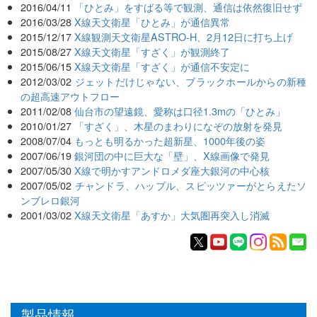
2016/04/11
「ひとみ」をすばる等で観測、通信は依然復旧せず
2016/03/28
X線天文衛星「ひとみ」が通信異常
2015/12/17
X線観測天文衛星ASTRO-H、2月12日に打ち上げ
2015/08/27
X線天文衛星「すざく」が観測終了
2015/06/15
X線天文衛星「すざく」が通信不安定に
2012/03/02
ジェットだけじゃない、ブラックホールからの新種
の超高速アウトフロー
2011/02/08
仙台市の望遠鏡、愛称は口径1.3mの「ひとみ」
2010/01/27
「すざく」、木星のまわりになぞの放射を発見
2008/07/04
もっとも明るかった超新星、1000年後の姿
2007/06/19
銀河団の中に巨大な「壁」、X線画像で発見
2007/05/30
X線で明かすアンドロメダ座大銀河の中心核
2007/05/02
チャンドラ、ハッブル、スピッツァーがとらえたソ
ンブレロ銀河
2001/03/02
X線天文衛星「あすか」大気圏再突入し消滅
製品情報