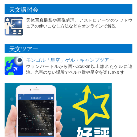
天文講習会
天体写真撮影や画像処理、アストロアーツのソフトウ
ェアの使いこなし方法などをオンラインで解説
天文ツアー
モンゴル「星空」ゲル・キャンプツアー
ウランバートルから西へ250km以上離れたゲルに連
泊。光害のない場所でペルセ群や星空を楽しめます