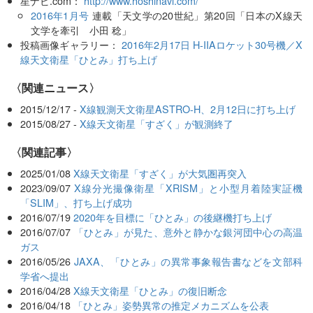
星ナビ.com：
http://www.hoshinavi.com/
2016年1月号
連載「天文学の20世紀」第20回「日本のX線天
文学を牽引 小田 稔」
投稿画像ギャラリー：
2016年2月17日 H-IIAロケット30号機／X
線天文衛星「ひとみ」打ち上げ
〈関連ニュース〉
2015/12/17 -
X線観測天文衛星ASTRO-H、2月12日に打ち上げ
2015/08/27 -
X線天文衛星「すざく」が観測終了
関連記事
2025/01/08
X線天文衛星「すざく」が大気圏再突入
2023/09/07
X線分光撮像衛星「XRISM」と小型月着陸実証機
「SLIM」、打ち上げ成功
2016/07/19
2020年を目標に「ひとみ」の後継機打ち上げ
2016/07/07
「ひとみ」が見た、意外と静かな銀河団中心の高温
ガス
2016/05/26
JAXA、「ひとみ」の異常事象報告書などを文部科
学省へ提出
2016/04/28
X線天文衛星「ひとみ」の復旧断念
2016/04/18
「ひとみ」姿勢異常の推定メカニズムを公表