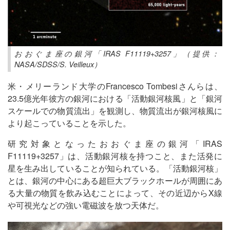
おおぐま座の銀河「IRAS F11119+3257」（提供：
NASA/SDSS/S. Veilleux）
米・メリーランド大学のFrancesco Tombesiさんらは、
23.5億光年彼方の銀河における「活動銀河核風」と「銀河
スケールでの物質流出」を観測し、物質流出が銀河核風に
より起こっていることを示した。
研究対象となったおおぐま座の銀河「IRAS
F11119+3257」は、活動銀河核を持つこと、また活発に
星を生み出していることが知られている。「活動銀河核」
とは、銀河の中心にある超巨大ブラックホールが周囲にあ
る大量の物質を飲み込むことによって、その近辺からX線
や可視光などの強い電磁波を放つ天体だ。