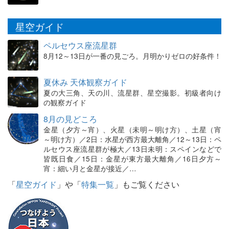
星空ガイド
ペルセウス座流星群
8月12～13日が一番の見ごろ。月明かりゼロの好条件！
夏休み 天体観察ガイド
夏の大三角、天の川、流星群、星空撮影。初級者向け
の観察ガイド
8月の見どころ
金星（夕方～宵）、火星（未明～明け方）、土星（宵
～明け方）／2日：水星が西方最大離角／12～13日：ペ
ルセウス座流星群が極大／13日未明：スペインなどで
皆既日食／15日：金星が東方最大離角／16日夕方～
宵：細い月と金星が接近／…
「
星空ガイド
」や「
特集一覧
」もご覧ください