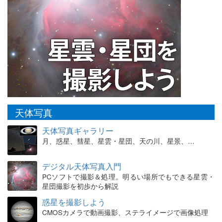
天体写真
天体写真ギャラリー
月、惑星、彗星、星雲・星団、天の川、星景、…
デジタル天体写真入門
PCソフトで撮影＆処理。明るい場所でもできる星雲・
星団撮影を初歩から解説
惑星を撮影しよう
CMOSカメラで動画撮影、ステライメージで画像処理