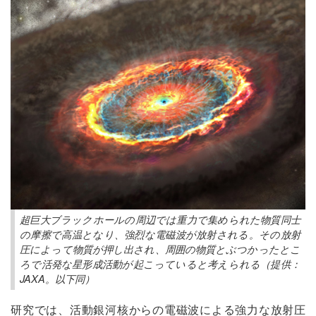
超巨大ブラックホールの周辺では重力で集められた物質同士
の摩擦で高温となり、強烈な電磁波が放射される。その放射
圧によって物質が押し出され、周囲の物質とぶつかったとこ
ろで活発な星形成活動が起こっていると考えられる（提供：
JAXA。以下同）
研究では、活動銀河核からの電磁波による強力な放射圧