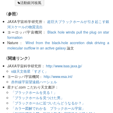
活動銀河核風
〈参照〉
JAXA宇宙科学研究所：
超巨大ブラックホールが引き起こす銀
河スケールの物質流出
ヨーロッパ宇宙機関：
Black hole winds pull the plug on star
formation
Nature：
Wind from the black-hole accretion disk driving a
molecular outflow in an active galaxy
論文
〈関連リンク〉
JAXA宇宙科学研究所：
http://www.isas.jaxa.jp/
x線天文衛星「すざく」
ヨーロッパ宇宙機関：
http://www.esa.int/
赤外線宇宙望遠鏡ハーシェル
星ナビ.com こだわり天文書評：
「ブラックホールを見る！」
「ブラックホールを見つけた男」
「ブラックホールに近づいたらどうなるか？」
「カラー図解でわかる ブラックホール宇宙」