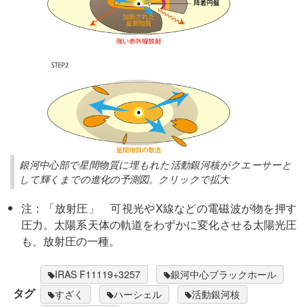
銀河中心部で星間物質に埋もれた活動銀河核がクエーサーと
して輝くまでの進化の予測図。クリックで拡大
注：「放射圧」 可視光やX線などの電磁波が物を押す
圧力。太陽系天体の軌道をわずかに変化させる太陽光圧
も、放射圧の一種。
IRAS F11119+3257
銀河中心ブラックホール
タグ
すざく
ハーシェル
活動銀河核