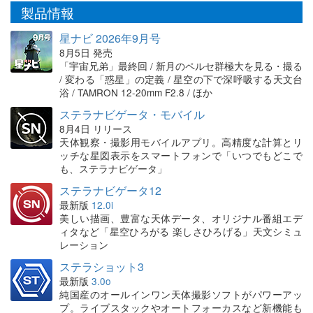
製品情報
星ナビ 2026年9月号
8月5日 発売
「宇宙兄弟」最終回 / 新月のペルセ群極大を見る・撮る
/ 変わる「惑星」の定義 / 星空の下で深呼吸する天文台
浴 / TAMRON 12-20mm F2.8 / ほか
ステラナビゲータ・モバイル
8月4日 リリース
天体観察・撮影用モバイルアプリ。高精度な計算とリ
ッチな星図表示をスマートフォンで「いつでもどこで
も、ステラナビゲータ」
ステラナビゲータ12
最新版
12.0i
美しい描画、豊富な天体データ、オリジナル番組エデ
ィタなど「星空ひろがる 楽しさひろげる」天文シミュ
レーション
ステラショット3
最新版
3.0o
純国産のオールインワン天体撮影ソフトがパワーアッ
プ。ライブスタックやオートフォーカスなど新機能も