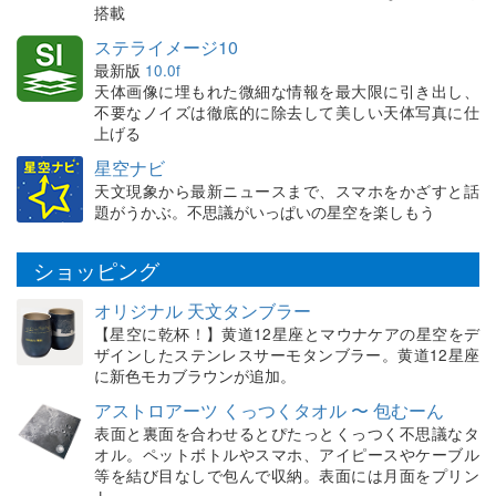
搭載
ステライメージ10
最新版
10.0f
天体画像に埋もれた微細な情報を最大限に引き出し、
不要なノイズは徹底的に除去して美しい天体写真に仕
上げる
星空ナビ
天文現象から最新ニュースまで、スマホをかざすと話
題がうかぶ。不思議がいっぱいの星空を楽しもう
ショッピング
オリジナル 天文タンブラー
【星空に乾杯！】黄道12星座とマウナケアの星空をデ
ザインしたステンレスサーモタンブラー。黄道12星座
に新色モカブラウンが追加。
アストロアーツ くっつくタオル 〜 包むーん
表面と裏面を合わせるとぴたっとくっつく不思議なタ
オル。ペットボトルやスマホ、アイピースやケーブル
等を結び目なしで包んで収納。表面には月面をプリン