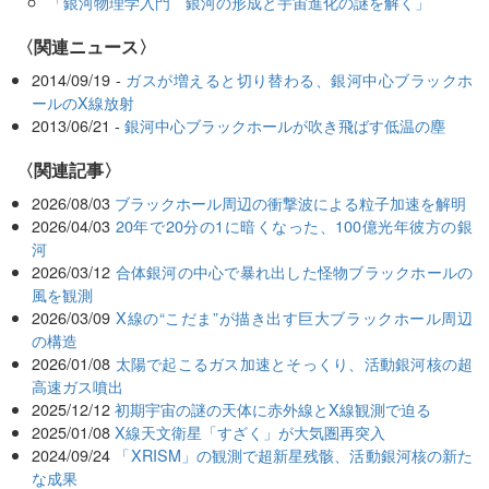
「銀河物理学入門 銀河の形成と宇宙進化の謎を解く」
〈関連ニュース〉
2014/09/19 -
ガスが増えると切り替わる、銀河中心ブラックホ
ールのX線放射
2013/06/21 -
銀河中心ブラックホールが吹き飛ばす低温の塵
関連記事
2026/08/03
ブラックホール周辺の衝撃波による粒子加速を解明
2026/04/03
20年で20分の1に暗くなった、100億光年彼方の銀
河
2026/03/12
合体銀河の中心で暴れ出した怪物ブラックホールの
風を観測
2026/03/09
X線の“こだま”が描き出す巨大ブラックホール周辺
の構造
2026/01/08
太陽で起こるガス加速とそっくり、活動銀河核の超
高速ガス噴出
2025/12/12
初期宇宙の謎の天体に赤外線とX線観測で迫る
2025/01/08
X線天文衛星「すざく」が大気圏再突入
2024/09/24
「XRISM」の観測で超新星残骸、活動銀河核の新た
な成果