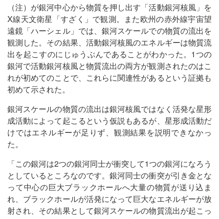
（注）が銀河中心から物質を押し出す「活動銀河核風」を
X線天文衛星「すざく」で観測。また欧州の赤外線宇宙望
遠鏡「ハーシェル」では、銀河スケールでの物質の流出を
観測した。その結果、活動銀河核風のエネルギーは物質流
出を起こすのにじゅうぶんであることがわかった。1つの
銀河で活動銀河核風と物質流出の両方が観測されたのはこ
れが初めてのことで、これらに関連性があるという証拠も
初めて示された。
銀河スケールの物質の流出は銀河核風ではなく活発な星形
成活動によって起こるという仮説もあるが、星形成活動だ
けではエネルギーが足りず、観測結果を説明できなかっ
た。
「この銀河は2つの銀河同士が衝突して1つの銀河になろう
としているところなのです。銀河同士の衝突が引き金とな
って中心の巨大ブラックホールへ大量の物質が送り込ま
れ、ブラックホールが活発になって巨大なエネルギーが放
射され、その結果として銀河スケールの物質流出が起こっ