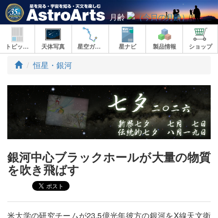
月齢
トピックス
天体写真
星空ガイド
星ナビ
製品情報
ショップ
ト
恒星・銀河
ッ
プ
銀河中心ブラックホールが大量の物質
を吹き飛ばす
米大学の研究チームが23.5億光年彼方の銀河をX線天文衛