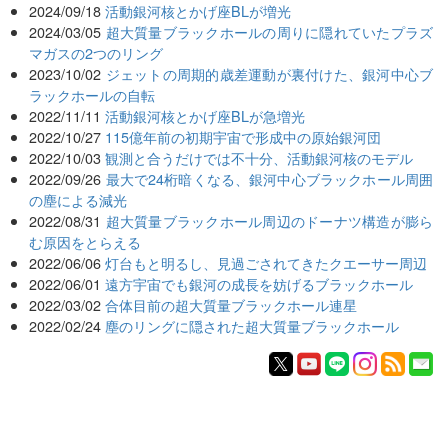
2024/09/18
活動銀河核とかげ座BLが増光
2024/03/05
超大質量ブラックホールの周りに隠れていたプラズ
マガスの2つのリング
2023/10/02
ジェットの周期的歳差運動が裏付けた、銀河中心ブ
ラックホールの自転
2022/11/11
活動銀河核とかげ座BLが急増光
2022/10/27
115億年前の初期宇宙で形成中の原始銀河団
2022/10/03
観測と合うだけでは不十分、活動銀河核のモデル
2022/09/26
最大で24桁暗くなる、銀河中心ブラックホール周囲
の塵による減光
2022/08/31
超大質量ブラックホール周辺のドーナツ構造が膨ら
む原因をとらえる
2022/06/06
灯台もと明るし、見過ごされてきたクエーサー周辺
2022/06/01
遠方宇宙でも銀河の成長を妨げるブラックホール
2022/03/02
合体目前の超大質量ブラックホール連星
2022/02/24
塵のリングに隠された超大質量ブラックホール