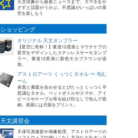
天文現象から最新ニュースまで、スマホをか
ざすと話題がうかぶ。不思議がいっぱいの星
空を楽しもう
ショッピング
オリジナル 天文タンブラー
【星空に乾杯！】黄道12星座とマウナケアの
星空をデザインしたステンレスサーモタンブ
ラー。黄道12星座に新色モカブラウンが追
加。
アストロアーツ くっつくタオル 〜 包む
ーん
表面と裏面を合わせるとぴたっとくっつく不
思議なタオル。ペットボトルやスマホ、アイ
ピースやケーブル等を結び目なしで包んで収
納。表面には月面をプリント。
天文講習会
天体写真撮影や画像処理、アストロアーツの
ソフトウェアの使いこなし方法などをオンラ