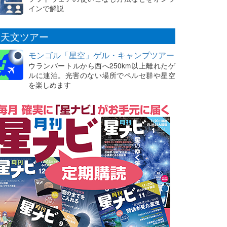
インで解説
天文ツアー
モンゴル「星空」ゲル・キャンプツアー
ウランバートルから西へ250km以上離れたゲ
ルに連泊。光害のない場所でペルセ群や星空
を楽しめます