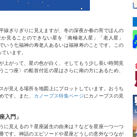
平線ぎりぎりに見えますが、冬の深夜か春の宵でほんの
なか見ることのできない星を「南極老人星」「老人星」
でいう七福神の寿老人あるいは福禄寿のことです。この
っています。
が上がって、星の色が白く、そしてもう少し長い時間見
うこつ座〉の船首付近の星はさらに南の方にあるため、
スが見える場所を地図上にプロットしています。おうち
めです。また、
カノープス特集ページ
にカノープスの見
星座入門」
うに見えるの？星座誕生の由来は？などを星座一つ一つ
冊です。神話のエピソードや星座どうしの意外なつなが