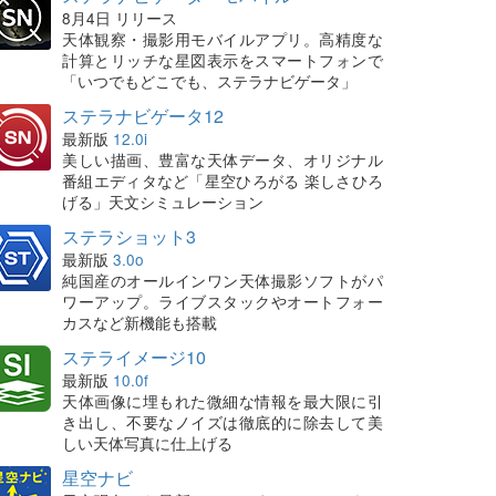
8月4日 リリース
天体観察・撮影用モバイルアプリ。高精度な
計算とリッチな星図表示をスマートフォンで
「いつでもどこでも、ステラナビゲータ」
ステラナビゲータ12
最新版
12.0i
美しい描画、豊富な天体データ、オリジナル
番組エディタなど「星空ひろがる 楽しさひろ
げる」天文シミュレーション
ステラショット3
最新版
3.0o
純国産のオールインワン天体撮影ソフトがパ
ワーアップ。ライブスタックやオートフォー
カスなど新機能も搭載
ステライメージ10
最新版
10.0f
天体画像に埋もれた微細な情報を最大限に引
き出し、不要なノイズは徹底的に除去して美
しい天体写真に仕上げる
星空ナビ