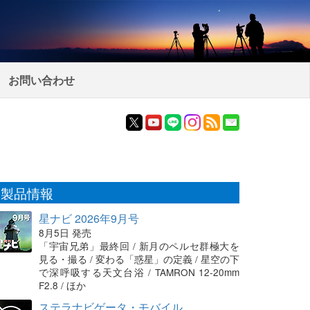
お問い合わせ
製品情報
星ナビ 2026年9月号
8月5日 発売
「宇宙兄弟」最終回 / 新月のペルセ群極大を
見る・撮る / 変わる「惑星」の定義 / 星空の下
で深呼吸する天文台浴 / TAMRON 12-20mm
F2.8 / ほか
ステラナビゲータ・モバイル