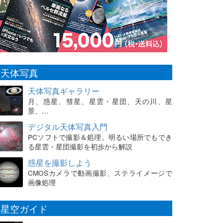
天体写真
天体写真ギャラリー
月、惑星、彗星、星雲・星団、天の川、星
景、…
デジタル天体写真入門
PCソフトで撮影＆処理。明るい場所でもでき
る星雲・星団撮影を初歩から解説
惑星を撮影しよう
CMOSカメラで動画撮影、ステライメージで
画像処理
星空ガイド