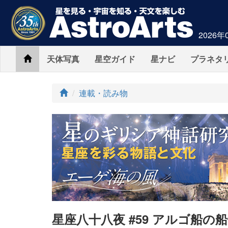
2026年
Home
天体写真
星空ガイド
星ナビ
プラネタ
ト
連載・読み物
ッ
プ
星座八十八夜 #59 アルゴ船