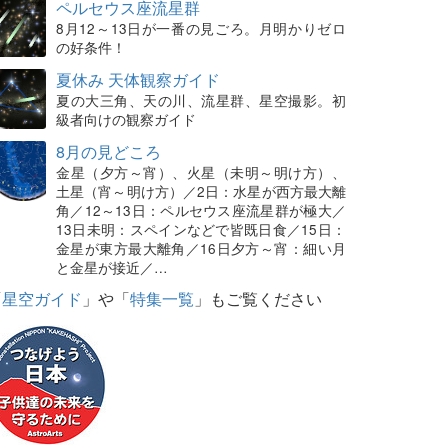
ペルセウス座流星群
8月12～13日が一番の見ごろ。月明かりゼロ
の好条件！
夏休み 天体観察ガイド
夏の大三角、天の川、流星群、星空撮影。初
級者向けの観察ガイド
8月の見どころ
金星（夕方～宵）、火星（未明～明け方）、
土星（宵～明け方）／2日：水星が西方最大離
角／12～13日：ペルセウス座流星群が極大／
13日未明：スペインなどで皆既日食／15日：
金星が東方最大離角／16日夕方～宵：細い月
と金星が接近／…
「
星空ガイド
」や「
特集一覧
」もご覧ください