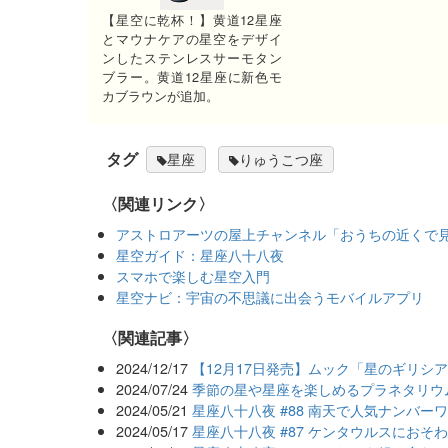
【星空に乾杯！】黄道12星座
とマウナケアの星空をデザイ
ンしたステンレスサーモタン
ブラー。黄道12星座に新色モ
カブラウンが追加。
タグ
星座
りゅうこつ座
〈関連リンク〉
アストロアーツの屋上チャンネル「おうちの近くで
星空ガイド：星座八十八夜
スマホで楽しむ星空入門
星空ナビ：宇宙の不思議に出会うモバイルアプリ
関連記事
2024/12/17
【12月17日発売】ムック「星のギリシ
2024/07/24
季節の星や星座を楽しめるプラネタリウ
2024/05/21
星座八十八夜 #88 南天で人気ナンバ
2024/05/17
星座八十八夜 #87 ケンタウルスにおそ