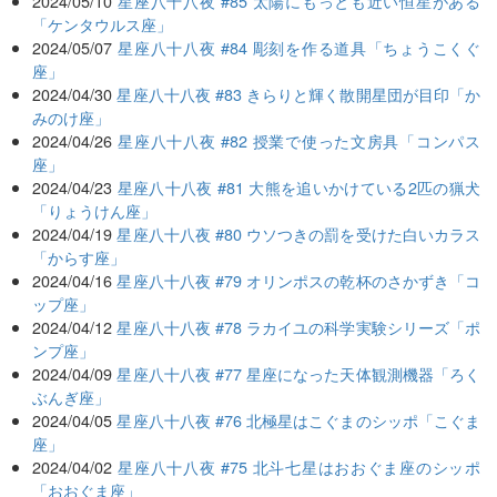
2024/05/10
星座八十八夜 #85 太陽にもっとも近い恒星がある
「ケンタウルス座」
2024/05/07
星座八十八夜 #84 彫刻を作る道具「ちょうこくぐ
座」
2024/04/30
星座八十八夜 #83 きらりと輝く散開星団が目印「か
みのけ座」
2024/04/26
星座八十八夜 #82 授業で使った文房具「コンパス
座」
2024/04/23
星座八十八夜 #81 大熊を追いかけている2匹の猟犬
「りょうけん座」
2024/04/19
星座八十八夜 #80 ウソつきの罰を受けた白いカラス
「からす座」
2024/04/16
星座八十八夜 #79 オリンポスの乾杯のさかずき「コ
ップ座」
2024/04/12
星座八十八夜 #78 ラカイユの科学実験シリーズ「ポ
ンプ座」
2024/04/09
星座八十八夜 #77 星座になった天体観測機器「ろく
ぶんぎ座」
2024/04/05
星座八十八夜 #76 北極星はこぐまのシッポ「こぐま
座」
2024/04/02
星座八十八夜 #75 北斗七星はおおぐま座のシッポ
「おおぐま座」