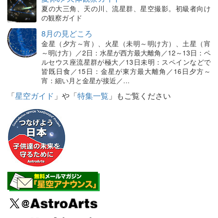
夏の大三角、天の川、流星群、星空撮影。初級者向け
の観察ガイド
8月の見どころ
金星（夕方～宵）、火星（未明～明け方）、土星（宵
～明け方）／2日：水星が西方最大離角／12～13日：ペ
ルセウス座流星群が極大／13日未明：スペインなどで
皆既日食／15日：金星が東方最大離角／16日夕方～
宵：細い月と金星が接近／…
「
星空ガイド
」や「
特集一覧
」もご覧ください