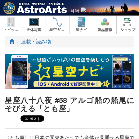
月齢
トピックス
天体写真
星空ガイド
星ナビ
製品情報
ショップ
ト
連載・読み物
ッ
プ
星座八十八夜 #58 アルゴ船の船尾に
そびえる「とも座」
〈とも座〉は日本の関東あたりでも全体が見通せる星座で