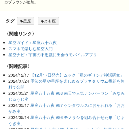
カブラウンが追加。
タグ
星座
とも座
〈関連リンク〉
星空ガイド：星座八十八夜
スマホで楽しむ星空入門
星空ナビ：宇宙の不思議に出会うモバイルアプリ
関連記事
2024/12/17
【12月17日発売】ムック「星のギリシア神話研究」
2024/07/24
季節の星や星座を楽しめるプラネタリウム番組を無
料で公開
2024/05/21
星座八十八夜 #88 南天で人気ナンバーワン「みなみ
じゅうじ座」
2024/05/17
星座八十八夜 #87 ケンタウルスにおそわれる「おお
かみ座」
2024/05/14
星座八十八夜 #86 モノサシを組み合わせた形「じょ
うぎ座」