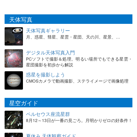
天体写真
天体写真ギャラリー
月、惑星、彗星、星雲・星団、天の川、星景、…
デジタル天体写真入門
PCソフトで撮影＆処理。明るい場所でもできる星雲・
星団撮影を初歩から解説
惑星を撮影しよう
CMOSカメラで動画撮影、ステライメージで画像処理
星空ガイド
ペルセウス座流星群
8月12～13日が一番の見ごろ。月明かりゼロの好条件！
夏休み 天体観察ガイド