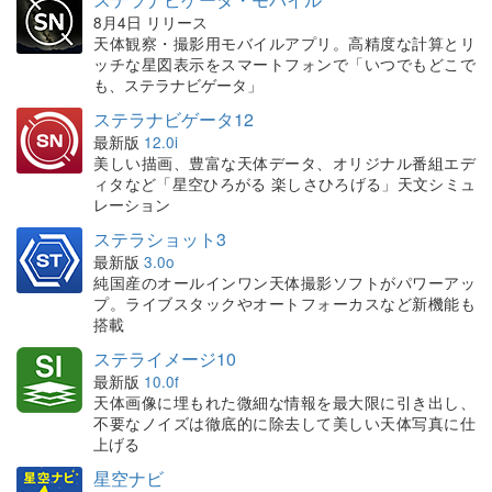
8月4日 リリース
天体観察・撮影用モバイルアプリ。高精度な計算とリ
ッチな星図表示をスマートフォンで「いつでもどこで
も、ステラナビゲータ」
ステラナビゲータ12
最新版
12.0i
美しい描画、豊富な天体データ、オリジナル番組エデ
ィタなど「星空ひろがる 楽しさひろげる」天文シミュ
レーション
ステラショット3
最新版
3.0o
純国産のオールインワン天体撮影ソフトがパワーアッ
プ。ライブスタックやオートフォーカスなど新機能も
搭載
ステライメージ10
最新版
10.0f
天体画像に埋もれた微細な情報を最大限に引き出し、
不要なノイズは徹底的に除去して美しい天体写真に仕
上げる
星空ナビ