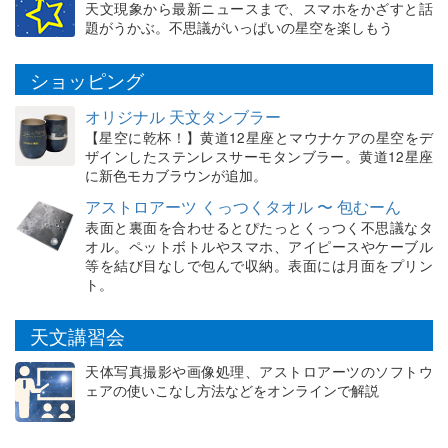
天文現象から最新ニュースまで、スマホをかざすと話
題がうかぶ。不思議がいっぱいの星空を楽しもう
ショッピング
オリジナル 天文タンブラー
【星空に乾杯！】黄道12星座とマウナケアの星空をデ
ザインしたステンレスサーモタンブラー。黄道12星座
に新色モカブラウンが追加。
アストロアーツ くっつくタオル 〜 包むーん
表面と裏面を合わせるとぴたっとくっつく不思議なタ
オル。ペットボトルやスマホ、アイピースやケーブル
等を結び目なしで包んで収納。表面には月面をプリン
ト。
天文講習会
天体写真撮影や画像処理、アストロアーツのソフトウ
ェアの使いこなし方法などをオンラインで解説