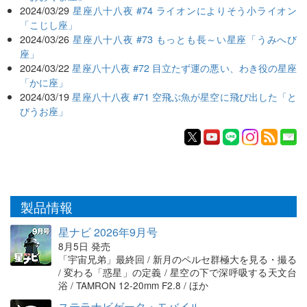
2024/03/29
星座八十八夜 #74 ライオンによりそう小ライオン
「こじし座」
2024/03/26
星座八十八夜 #73 もっとも長～い星座「うみへび
座」
2024/03/22
星座八十八夜 #72 目立たず運の悪い、わき役の星座
「かに座」
2024/03/19
星座八十八夜 #71 空飛ぶ魚が星空に飛び出した「と
びうお座」
製品情報
星ナビ 2026年9月号
8月5日 発売
「宇宙兄弟」最終回 / 新月のペルセ群極大を見る・撮る
/ 変わる「惑星」の定義 / 星空の下で深呼吸する天文台
浴 / TAMRON 12-20mm F2.8 / ほか
ステラナビゲータ・モバイル