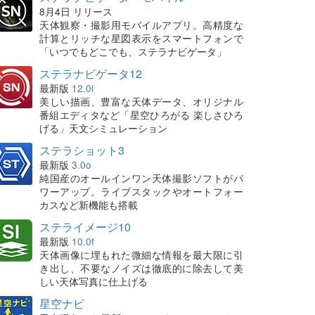
8月4日 リリース
天体観察・撮影用モバイルアプリ。高精度な
計算とリッチな星図表示をスマートフォンで
「いつでもどこでも、ステラナビゲータ」
ステラナビゲータ12
最新版
12.0i
美しい描画、豊富な天体データ、オリジナル
番組エディタなど「星空ひろがる 楽しさひろ
げる」天文シミュレーション
ステラショット3
最新版
3.0o
純国産のオールインワン天体撮影ソフトがパ
ワーアップ。ライブスタックやオートフォー
カスなど新機能も搭載
ステライメージ10
最新版
10.0f
天体画像に埋もれた微細な情報を最大限に引
き出し、不要なノイズは徹底的に除去して美
しい天体写真に仕上げる
星空ナビ