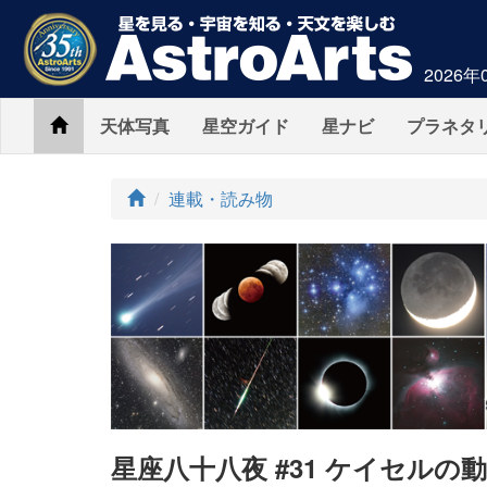
2026年
Home
天体写真
星空ガイド
星ナビ
プラネタ
ト
連載・読み物
ッ
プ
星座八十八夜 #31 ケイセル