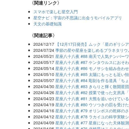
〈関連リンク〉
スマホで楽しむ星空入門
星空ナビ：宇宙の不思議に出会うモバイルアプリ
天文の基礎知識
関連記事
2024/12/17
【12月17日発売】ムック「星のギリシ
2024/07/24
季節の星や星座を楽しめるプラネタリウ
2024/05/21
星座八十八夜 #88 南天で人気ナンバ
2024/05/17
星座八十八夜 #87 ケンタウルスにおそ
2024/05/14
星座八十八夜 #86 モノサシを組み合わ
2024/05/10
星座八十八夜 #85 太陽にもっとも近
2024/05/07
星座八十八夜 #84 彫刻を作る道具「ち
2024/04/30
星座八十八夜 #83 きらりと輝く散開星
2024/04/26
星座八十八夜 #82 授業で使った文房具
2024/04/23
星座八十八夜 #81 大熊を追いかけてい
2024/04/19
星座八十八夜 #80 ウソつきの罰を受
2024/04/16
星座八十八夜 #79 オリンポスの乾杯の
2024/04/12
星座八十八夜 #78 ラカイユの科学実験
2024/04/09
星座八十八夜 #77 星座になった天体観
2024/04/05
星座八十八夜 #76 北極星はこぐまのシ