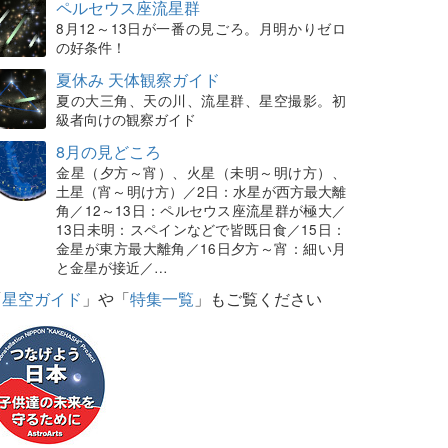
ペルセウス座流星群
8月12～13日が一番の見ごろ。月明かりゼロ
の好条件！
夏休み 天体観察ガイド
夏の大三角、天の川、流星群、星空撮影。初
級者向けの観察ガイド
8月の見どころ
金星（夕方～宵）、火星（未明～明け方）、
土星（宵～明け方）／2日：水星が西方最大離
角／12～13日：ペルセウス座流星群が極大／
13日未明：スペインなどで皆既日食／15日：
金星が東方最大離角／16日夕方～宵：細い月
と金星が接近／…
「
星空ガイド
」や「
特集一覧
」もご覧ください