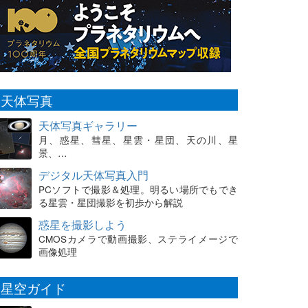
天体写真
天体写真ギャラリー
月、惑星、彗星、星雲・星団、天の川、星
景、…
デジタル天体写真入門
PCソフトで撮影＆処理。明るい場所でもでき
る星雲・星団撮影を初歩から解説
惑星を撮影しよう
CMOSカメラで動画撮影、ステライメージで
画像処理
星空ガイド