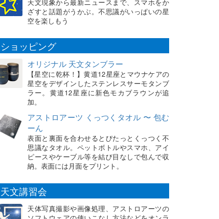
天文現象から最新ニュースまで、スマホをか
ざすと話題がうかぶ。不思議がいっぱいの星
空を楽しもう
ショッピング
オリジナル 天文タンブラー
【星空に乾杯！】黄道12星座とマウナケアの
星空をデザインしたステンレスサーモタンブ
ラー。黄道12星座に新色モカブラウンが追
加。
アストロアーツ くっつくタオル 〜 包む
ーん
表面と裏面を合わせるとぴたっとくっつく不
思議なタオル。ペットボトルやスマホ、アイ
ピースやケーブル等を結び目なしで包んで収
納。表面には月面をプリント。
天文講習会
天体写真撮影や画像処理、アストロアーツの
ソフトウェアの使いこなし方法などをオンラ