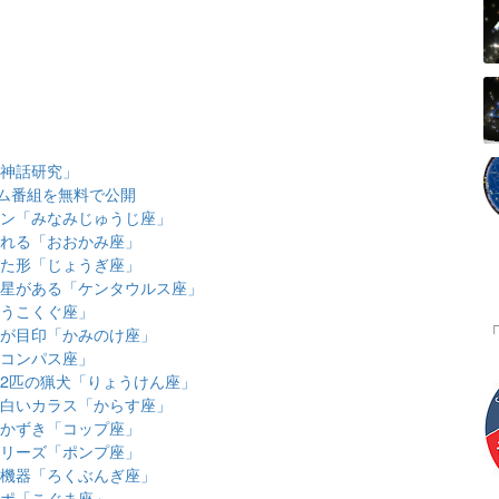
ア神話研究」
ム番組を無料で公開
ーワン「みなみじゅうじ座」
われる「おおかみ座」
せた形「じょうぎ座」
い恒星がある「ケンタウルス座」
ょうこくぐ座」
団が目印「かみのけ座」
「コンパス座」
る2匹の猟犬「りょうけん座」
けた白いカラス「からす座」
さかずき「コップ座」
シリーズ「ポンプ座」
測機器「ろくぶんぎ座」
ッポ「こぐま座」