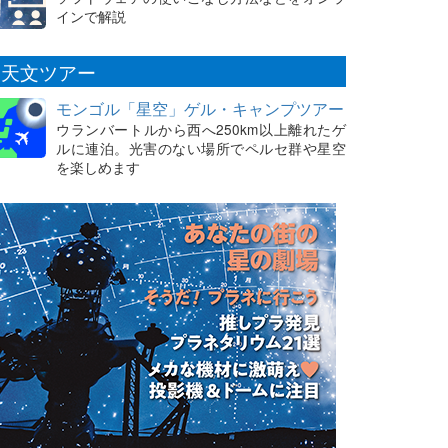
インで解説
天文ツアー
モンゴル「星空」ゲル・キャンプツアー
ウランバートルから西へ250km以上離れたゲ
ルに連泊。光害のない場所でペルセ群や星空
を楽しめます