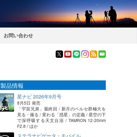
お問い合わせ
製品情報
星ナビ 2026年9月号
8月5日 発売
「宇宙兄弟」最終回 / 新月のペルセ群極大を
見る・撮る / 変わる「惑星」の定義 / 星空の下
で深呼吸する天文台浴 / TAMRON 12-20mm
F2.8 / ほか
ステラナビゲータ・モバイル