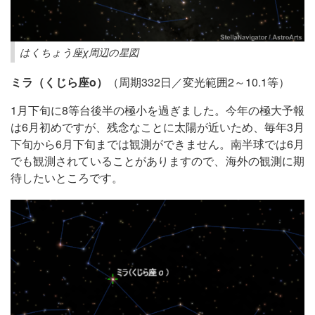
はくちょう座χ周辺の星図
ミラ（くじら座ο）
（周期332日／変光範囲2～10.1等）
1月下旬に8等台後半の極小を過ぎました。今年の極大予報
は6月初めですが、残念なことに太陽が近いため、毎年3月
下旬から6月下旬までは観測ができません。南半球では6月
でも観測されていることがありますので、海外の観測に期
待したいところです。