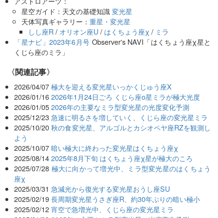
アストロアーツ：
星空ガイド：天文の基礎知識
変光星
天体写真ギャラリー：
重星・変光星
しし座R
/
オリオン座U
/
はくちょう座χ
/
ミラ
「星ナビ」2023年6月号
Observer's NAVI「はくちょう座χ星と
くじら座のミラ」
関連記事
2026/04/07
極大を迎える変光星いっかくじゅう座X
2026/01/16
2026年1月24日ごろ くじら座ο星ミラが極大光度
2026/01/05
2026年の主要なミラ型変光星の光度変化予測
2025/12/23
急速に明るさを増していく、くじら座の変光星ミラ
2025/10/20
秋の食変光星、アルゴルとカシオペヤ座RZを観測し
よう
2025/10/07
暗い極大に終わった変光星はくちょう座χ
2025/08/14
2025年8月下旬 はくちょう座χ星が極大のころ
2025/07/28
極大に向かって増光中、ミラ型変光星のはくちょう
座χ
2025/03/31
急減光から復光する変光星おうし座SU
2025/02/19
長周期変光星うさぎ座R、約30年ぶりの暗い極小
2025/02/12
宵空で急増光中、くじら座の変光星ミラ