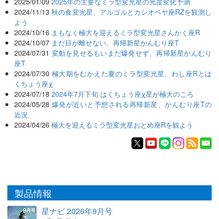
2025/01/09
2025年の主要なミラ型変光星の光度変化予測
2024/11/13
秋の食変光星、アルゴルとカシオペヤ座RZを観測し
よう
2024/10/16
まもなく極大を迎えるミラ型変光星さんかく座R
2024/10/07
まだ目が離せない、再帰新星かんむり座T
2024/07/31
変動を見せるもいまだ爆発せず、再帰新星かんむり
座T
2024/07/30
極大期をむかえた夏のミラ型変光星、わし座Rとは
くちょう座χ
2024/07/18
2024年7月下旬 はくちょう座χ星が極大のころ
2024/05/28
爆発が近いと予想される再帰新星、かんむり座Tの
近況
2024/04/26
極大を迎えるミラ型変光星おとめ座Rを観よう
製品情報
星ナビ 2026年9月号