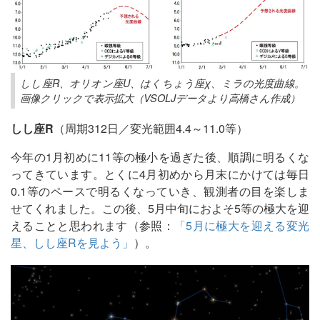
しし座R、オリオン座U、はくちょう座χ、ミラの光度曲線。
画像クリックで表示拡大（VSOLJデータより高橋さん作成）
しし座R
（周期312日／変光範囲4.4～11.0等）
今年の1月初めに11等の極小を過ぎた後、順調に明るくな
ってきています。とくに4月初めから月末にかけては毎日
0.1等のペースで明るくなっていき、観測者の目を楽しま
せてくれました。この後、5月中旬におよそ5等の極大を迎
えることと思われます（参照：
「5月に極大を迎える変光
星、しし座Rを見よう」
）。