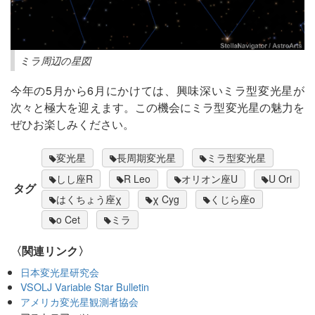
ミラ周辺の星図
今年の5月から6月にかけては、興味深いミラ型変光星が
次々と極大を迎えます。この機会にミラ型変光星の魅力を
ぜひお楽しみください。
変光星
長周期変光星
ミラ型変光星
しし座R
R Leo
オリオン座U
U Ori
タグ
はくちょう座χ
χ Cyg
くじら座ο
ο Cet
ミラ
〈関連リンク〉
日本変光星研究会
VSOLJ Variable Star Bulletin
アメリカ変光星観測者協会