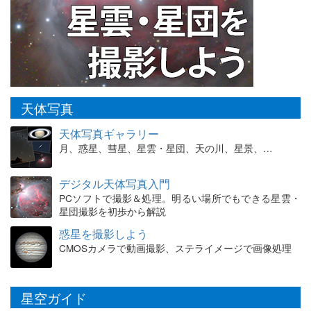
天体写真
天体写真ギャラリー
月、惑星、彗星、星雲・星団、天の川、星景、…
デジタル天体写真入門
PCソフトで撮影＆処理。明るい場所でもできる星雲・
星団撮影を初歩から解説
惑星を撮影しよう
CMOSカメラで動画撮影、ステライメージで画像処理
星空ガイド