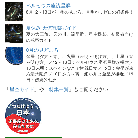
ペルセウス座流星群
8月12～13日が一番の見ごろ。月明かりゼロの好条件！
夏休み 天体観察ガイド
夏の大三角、天の川、流星群、星空撮影。初級者向け
の観察ガイド
8月の見どころ
金星（夕方～宵）、火星（未明～明け方）、土星（宵
～明け方）／12～13日：ペルセウス座流星群が極大／
13日未明：スペインなどで皆既日食／15日：金星が東
方最大離角／16日夕方～宵：細い月と金星が接近／19
日：伝統的七夕
「
星空ガイド
」や「
特集一覧
」もご覧ください