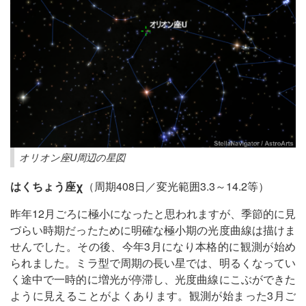
オリオン座U周辺の星図
はくちょう座χ
（周期408日／変光範囲3.3～14.2等）
昨年12月ごろに極小になったと思われますが、季節的に見
づらい時期だったために明確な極小期の光度曲線は描けま
せんでした。その後、今年3月になり本格的に観測が始め
られました。ミラ型で周期の長い星では、明るくなってい
く途中で一時的に増光が停滞し、光度曲線にこぶができた
ように見えることがよくあります。観測が始まった3月ご