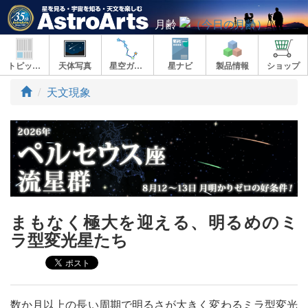
月齢
トピックス
天体写真
星空ガイド
星ナビ
製品情報
ショップ
ト
天文現象
ッ
プ
まもなく極大を迎える、明るめのミ
ラ型変光星たち
数か月以上の長い周期で明るさが大きく変わるミラ型変光