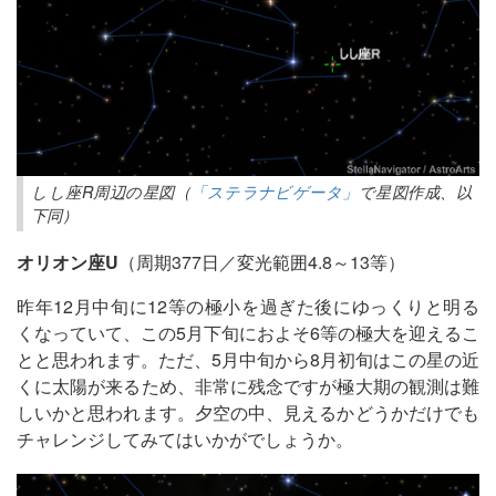
しし座R周辺の星図（
「ステラナビゲータ」
で星図作成、以
下同）
オリオン座U
（周期377日／変光範囲4.8～13等）
昨年12月中旬に12等の極小を過ぎた後にゆっくりと明る
くなっていて、この5月下旬におよそ6等の極大を迎えるこ
とと思われます。ただ、5月中旬から8月初旬はこの星の近
くに太陽が来るため、非常に残念ですが極大期の観測は難
しいかと思われます。夕空の中、見えるかどうかだけでも
チャレンジしてみてはいかがでしょうか。