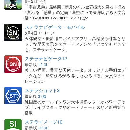
8月5日 発売
「宇宙兄弟」最終回 / 新月のペルセ群極大を見る・撮る
/ 変わる「惑星」の定義 / 星空の下で深呼吸する天文台
浴 / TAMRON 12-20mm F2.8 / ほか
ステラナビゲータ・モバイル
8月4日 リリース
天体観察・撮影用モバイルアプリ。高精度な計算とリ
ッチな星図表示をスマートフォンで「いつでもどこで
も、ステラナビゲータ」
ステラナビゲータ12
最新版
12.0i
美しい描画、豊富な天体データ、オリジナル番組エデ
ィタなど「星空ひろがる 楽しさひろげる」天文シミュ
レーション
ステラショット3
最新版
3.0o
純国産のオールインワン天体撮影ソフトがパワーアッ
プ。ライブスタックやオートフォーカスなど新機能も
搭載
ステライメージ10
最新版
10.0f