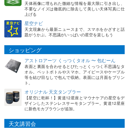
天体画像に埋もれた微細な情報を最大限に引き出し、
不要なノイズは徹底的に除去して美しい天体写真に仕
上げる
星空ナビ
天文現象から最新ニュースまで、スマホをかざすと話
題がうかぶ。不思議がいっぱいの星空を楽しもう
ショッピング
アストロアーツ くっつくタオル 〜 包むーん
表面と裏面を合わせるとぴたっとくっつく不思議なタ
オル。ペットボトルやスマホ、アイピースやケーブル
等を結び目なしで包んで収納。表面には月面をプリン
ト。
オリジナル 天文タンブラー
【星空に乾杯！】黄道12星座とマウナケアの星空をデ
ザインしたステンレスサーモタンブラー。黄道12星座
に新色モカブラウンが追加。
天文講習会