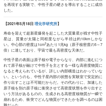
を再現する実験で、中性子星の硬さを導出することに成功
した。
【2021年5月18日
理化学研究所
】
寿命を迎えて超新星爆発を起こした大質量星が残す中性子
星は、質量が太陽と同程度ながら半径は約10kmしかな
3
い。中心部の密度は1cm
あたり1兆kg（原子核密度の5～7
倍）に達しており、宇宙で最も高密度な天体だ。
中性子星の表面は原子核や電子からなり、内部に進むにつ
れて原子核が融けて中性子を主とする一様な高密度物質に
なると考えられているが、詳しい内部構造はわかっていな
い。というのも、中性子星内部の状態を実験室で安定的に
作り出すことは不可能だからだ。その代わりに、加速した
原子核を別の原子核に衝突させて高密度状態を作り出すと
いう方法があるものの、生成される高密度核物質が一瞬で
崩れるため、衝突でどんな物質ができたかを調べるのは困
難だった。