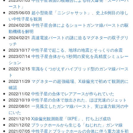
ースト」
2025/06/03
超小型衛星「ニンジャサット」、史上6例目の珍し
い中性子星を観測
2024/02/26
中性子星合体によるショートガンマ線バーストの駆
動機構を解明
2024/02/21
高速電波バーストの謎に迫るマグネターの双子グリ
ッチ
2023/10/17
中性子星で起こる、地球の地震とそっくりの余震
2023/07/14
中性子星合体から1秒間の変化を高精度シミュレー
ション
2022/12/15
常識をくつがえすハイブリッド型のガンマ線バース
ト
2022/11/29
マグネターの超強磁場、X線偏光で初めて観測的に
確認
2022/11/02
中性子星の合体でレアアースが作られていた
2022/10/19
中性子星の合体で放出された、ほぼ光速のジェット
2022/08/01
一見孤立したガンマ線バースト、実は遠方銀河の中
にいた
2021/12/10
X線偏光観測衛星「IXPE」、打ち上げ成功
2021/12/02
ブラックホールから生じる「ねじれた」ガンマ線
2021/07/05
中性子星とブラックホールの合体に伴う重力波を初