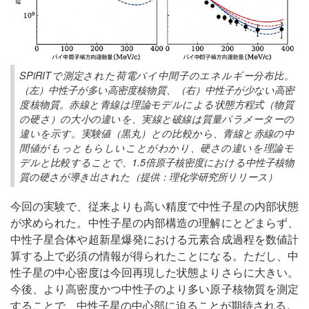
SPiRITで測定された荷電パイ中間子のエネルギー分布比。
（左）中性子が多い高密度核物質、（右）中性子が少ない高密
度核物質。赤線と青線は理論モデルによる状態方程式（物質
の硬さ）の大小の違いを、実線と破線は質量パラメーターの
違いを示す。実験値（黒丸）との比較から、青線と赤線の中
間値がもっともらしいことがわかり、硬さの違いを理論モ
デルと比較することで、1.5倍原子核密度における中性子核物
質の硬さが導き出された（提供：理化学研究所リリース）
今回の実験で、従来よりも高い精度で中性子星の内部状態
が求められた。中性子星の内部構造の理解にとどまらず、
中性子星合体や超新星爆発における元素合成過程を数値計
算する上で必須の情報が得られたことになる。ただし、中
性子星の中心密度は今回再現した状態よりさらに大きい。
今後、より高密度かつ中性子のより多い原子核物質を測定
することで、中性子星の中心部に迫ることが期待される。