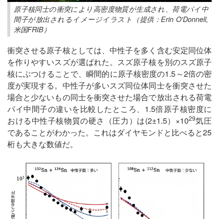
原子核同士の衝突により高密度物質が生成され、荷電パイ中
間子が放出されるイメージイラスト（提供：Erin O'Donnell,
米国FRIB）
衝突させる原子核としては、中性子を多く含む安定同位体
を作りやすいスズが選ばれた。スズ原子核を別のスズ原子
核にぶつけることで、瞬間的に原子核密度の1.5～2倍の密
度が実現する。中性子が多いスズ同位体同士を衝突させた
場合と少ないもの同士を衝突させた場合で放出される荷電
パイ中間子の違いを比較したところ、1.5倍原子核密度に
29
おける中性子核物質の硬さ（圧力）は(2±1.5）×10
気圧
であることがわかった。これはダイヤモンドと比べると25
桁も大きな数値だ。