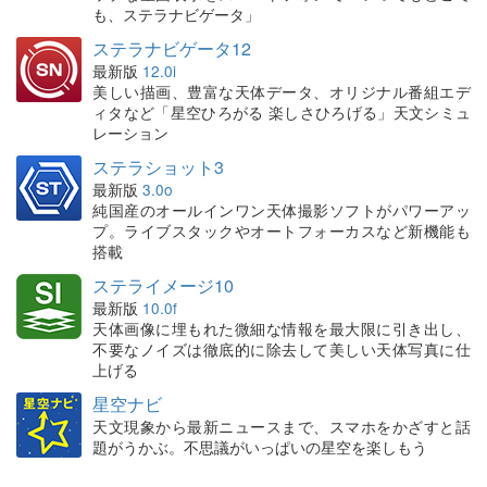
も、ステラナビゲータ」
ステラナビゲータ12
最新版
12.0i
美しい描画、豊富な天体データ、オリジナル番組エデ
ィタなど「星空ひろがる 楽しさひろげる」天文シミュ
レーション
ステラショット3
最新版
3.0o
純国産のオールインワン天体撮影ソフトがパワーアッ
プ。ライブスタックやオートフォーカスなど新機能も
搭載
ステライメージ10
最新版
10.0f
天体画像に埋もれた微細な情報を最大限に引き出し、
不要なノイズは徹底的に除去して美しい天体写真に仕
上げる
星空ナビ
天文現象から最新ニュースまで、スマホをかざすと話
題がうかぶ。不思議がいっぱいの星空を楽しもう