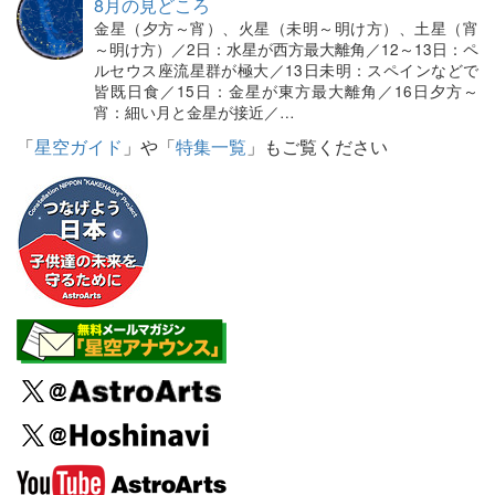
8月の見どころ
金星（夕方～宵）、火星（未明～明け方）、土星（宵
～明け方）／2日：水星が西方最大離角／12～13日：ペ
ルセウス座流星群が極大／13日未明：スペインなどで
皆既日食／15日：金星が東方最大離角／16日夕方～
宵：細い月と金星が接近／…
「
星空ガイド
」や「
特集一覧
」もご覧ください