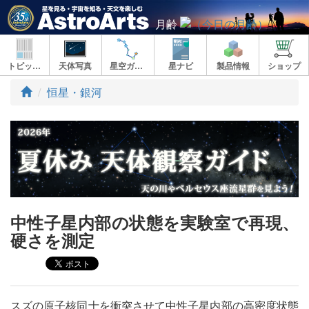
月齢
トピックス
天体写真
星空ガイド
星ナビ
製品情報
ショップ
ト
恒星・銀河
ッ
プ
中性子星内部の状態を実験室で再現、
硬さを測定
スズの原子核同士を衝突させて中性子星内部の高密度状態