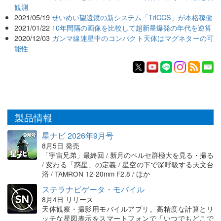
観測
2021/05/19
せいめい望遠鏡の新システム「TriCCS」が本格稼働
2021/01/22
10年間隔の画像を比較して超新星爆発の年代を逆算
2020/12/03
ガンマ線連星中のコンパクト天体はマグネターの可
能性
製品情報
星ナビ 2026年9月号
8月5日 発売
「宇宙兄弟」最終回 / 新月のペルセ群極大を見る・撮る
/ 変わる「惑星」の定義 / 星空の下で深呼吸する天文台
浴 / TAMRON 12-20mm F2.8 / ほか
ステラナビゲータ・モバイル
8月4日 リリース
天体観察・撮影用モバイルアプリ。高精度な計算とリ
ッチな星図表示をスマートフォンで「いつでもどこで