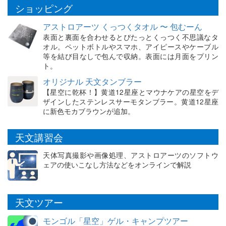
ショッピング
アストロアーツ くっつくタオル 〜 包むーん
表面と裏面を合わせるとぴたっとくっつく不思議なタ
オル。ペットボトルやスマホ、アイピースやケーブル
等を結び目なしで包んで収納。表面には月面をプリン
ト。
オリジナル 天文タンブラー
【星空に乾杯！】黄道12星座とマウナケアの星空をデ
ザインしたステンレスサーモタンブラー。黄道12星座
に新色モカブラウンが追加。
天文講習会
天体写真撮影や画像処理、アストロアーツのソフトウ
ェアの使いこなし方法などをオンラインで解説
天文ツアー
モンゴル「星空」ゲル・キャンプツアー