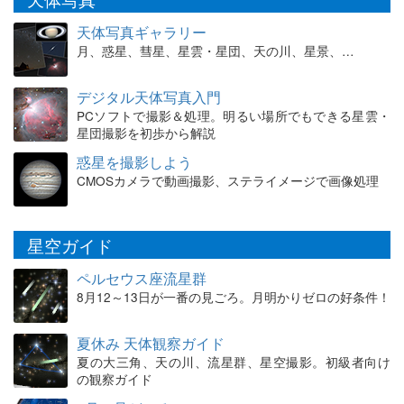
天体写真ギャラリー
月、惑星、彗星、星雲・星団、天の川、星景、…
デジタル天体写真入門
PCソフトで撮影＆処理。明るい場所でもできる星雲・
星団撮影を初歩から解説
惑星を撮影しよう
CMOSカメラで動画撮影、ステライメージで画像処理
星空ガイド
ペルセウス座流星群
8月12～13日が一番の見ごろ。月明かりゼロの好条件！
夏休み 天体観察ガイド
夏の大三角、天の川、流星群、星空撮影。初級者向け
の観察ガイド