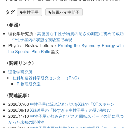
タグ
中性子星
荷電パイ中間子
〈参照〉
理化学研究所：
高密度な中性子物質の硬さの測定に初めて成功
－中性子星内の状態を実験室で再現－
Physical Review Letters：
Probing the Symmetry Energy with
the Spectral Pion Ratio
論文
〈関連リンク〉
理化学研究所
仁科加速器科学研究センター（RNC）
RI物理研究室
関連記事
2026/07/03
中性子星に流れ込むガスをX線で「CTスキャン」
2026/06/18
X線連星の「軽すぎる中性子星」の謎が解けた
2025/11/10
中性子星が飲み込むガスと回転スピードの間に見つ
かった未知の関係性
2025/07/03
中性子星表面の核融合による特大爆発「スーパーバ