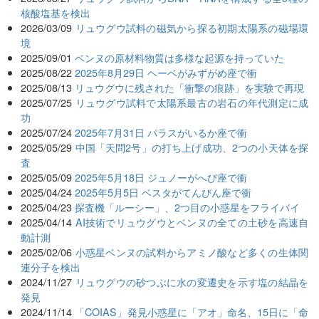
核酸塩基を検出
2026/03/09
リュウグウ試料の磁気から探る初期太陽系の磁場環
境
2025/09/01
ベンヌの原材料物質は多様な起源を持っていた
2025/08/22
2025年8月29日 ヘーベがみずがめ座で衝
2025/08/13
リュウグウに残された「衝撃の痕跡」を実験で再現
2025/07/25
リュウグウ試料で太陽系最古の岩石の年代測定に成
功
2025/07/24
2025年7月31日 パラスがいるか座で衝
2025/05/29
中国「天問2号」の打ち上げ成功、2つの小天体を探
査
2025/05/09
2025年5月18日 ジュノーがへび座で衝
2025/04/24
2025年5月5日 ベスタがてんびん座で衝
2025/04/23
探査機「ルーシー」、2つ目の小惑星をフライバイ
2025/04/14
AI技術でリュウグウとベンヌの全ての土砂を高速自
動計測
2025/02/06
小惑星ベンヌの試料からアミノ酸など多くの生体関
連分子を検出
2024/11/27
リュウグウの砂つぶに水の変遷史を示す塩の結晶を
発見
2024/11/14
「COIAS」発見小惑星に「アオ」命名、15日に「命