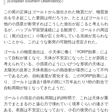
(European Southern Observatory)）
この尾の正体はゴールトから放出された物質だが、物質放
出を引き起こした要因は何だろうか。たとえばゴールトに
他の小惑星が衝突すればこうした放出が起こると考えられ
るが、ハッブル宇宙望遠鏡による観測で、ゴールトの周辺
に（尾のほかに）小塊が広く分布している兆候が見られな
いことから、このような衝突の可能性は否定された。
ゴールトの物質放出は、小天体に働く「YORP効果」によ
って自転が速くなり、天体が不安定になったことが原因と
考えられている。小惑星のようにいびつな形状の天体は、
太陽光の反射と天体表面からの熱放射が場所によって不均
一であるため、自転速度が変化する。このYORP効果によ
り、ゴールトは過去1億年の間に1万年あたり1秒の割合で
自転周期が短くなってきたようだ。
ゴールトの現在の自転周期は約2時間で、これは天体が重
力でまとまるのと遠心力で壊れていく境界くらいの速さで
ある。表面は不安定になっており、小石の衝突のようなわ