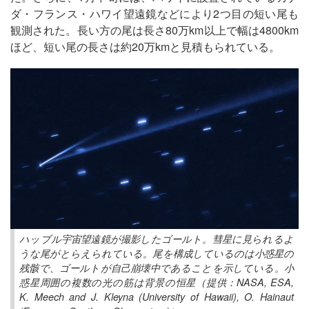
ダ・フランス・ハワイ望遠鏡などにより2つ目の短い尾も
観測された。長い方の尾は長さ80万km以上で幅は4800km
ほど、短い尾の長さは約20万kmと見積もられている。
ハッブル宇宙望遠鏡が撮影したゴールト。彗星に見られるよ
うな尾がとらえられている。尾を構成しているのは小惑星の
残骸で、ゴールトが自己崩壊中であることを示している。小
惑星周囲の複数の光の筋は背景の恒星（提供：NASA, ESA,
K. Meech and J. Kleyna (University of Hawaii), O. Hainaut