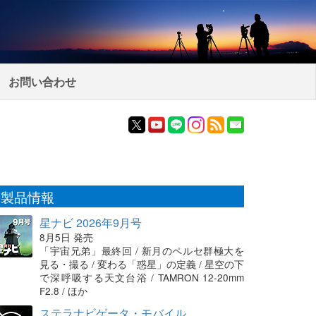
お問い合わせ
製品情報
星ナビ 2026年9月号
8月5日 発売
「宇宙兄弟」最終回 / 新月のペルセ群極大を
見る・撮る / 変わる「惑星」の定義 / 星空の下
で深呼吸する天文台浴 / TAMRON 12-20mm
F2.8 / ほか
ステラナビゲータ・モバイル