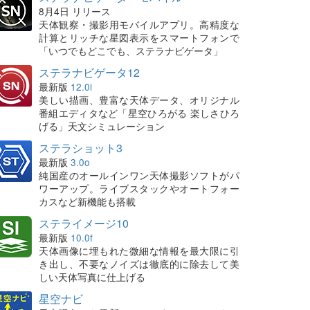
8月4日 リリース
天体観察・撮影用モバイルアプリ。高精度な
計算とリッチな星図表示をスマートフォンで
「いつでもどこでも、ステラナビゲータ」
ステラナビゲータ12
最新版
12.0i
美しい描画、豊富な天体データ、オリジナル
番組エディタなど「星空ひろがる 楽しさひろ
げる」天文シミュレーション
ステラショット3
最新版
3.0o
純国産のオールインワン天体撮影ソフトがパ
ワーアップ。ライブスタックやオートフォー
カスなど新機能も搭載
ステライメージ10
最新版
10.0f
天体画像に埋もれた微細な情報を最大限に引
き出し、不要なノイズは徹底的に除去して美
しい天体写真に仕上げる
星空ナビ