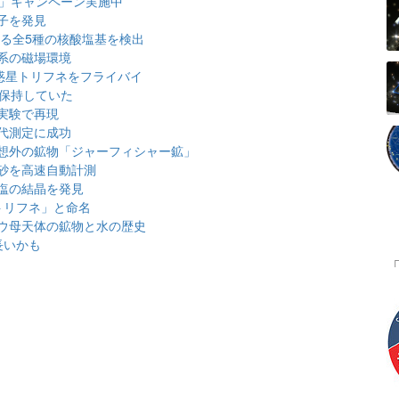
2」キャンペーン実施中
子を発見
する全5種の核酸塩基を検出
系の磁場環境
惑星トリフネをフライバイ
を保持していた
実験で再現
代測定に成功
想外の鉱物「ジャーフィシャー鉱」
土砂を高速自動計測
塩の結晶を発見
トリフネ」と命名
ウ母天体の鉱物と水の歴史
長いかも