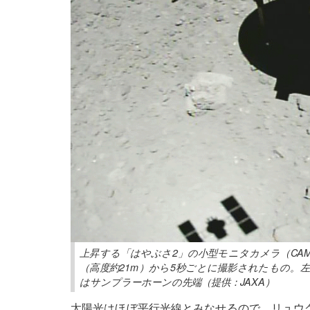
上昇する「はやぶさ2」の小型モニタカメラ（CAM-
（高度約21m）から5秒ごとに撮影されたもの。
はサンプラーホーンの先端（提供：JAXA）
太陽光はほぼ平行光線とみなせるので、リュウ