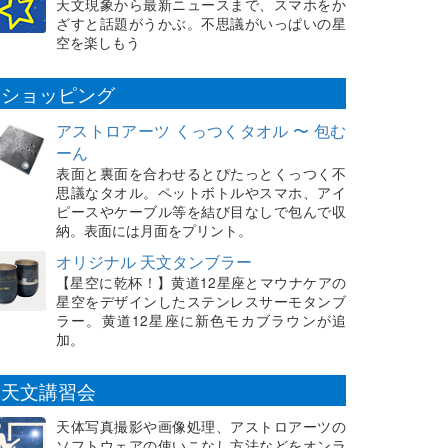
天文現象から最新ニュースまで、スマホをか
ざすと話題がうかぶ。不思議がいっぱいの星
空を楽しもう
ショッピング
アストロアーツ くっつくタオル 〜 包む
ーん
表面と裏面を合わせるとぴたっとくっつく不
思議なタオル。ペットボトルやスマホ、アイ
ピースやケーブル等を結び目なしで包んで収
納。表面には月面をプリント。
オリジナル 天文タンブラー
【星空に乾杯！】黄道12星座とマウナケアの
星空をデザインしたステンレスサーモタンブ
ラー。黄道12星座に新色モカブラウンが追
加。
天文講習会
天体写真撮影や画像処理、アストロアーツの
ソフトウェアの使いこなし方法などをオンラ