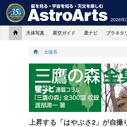
2026年
Home
天体写真
星空ガイド
星ナビ
プラネタ
ト
太陽系
ッ
プ
上昇する「はやぶさ2」が自撮