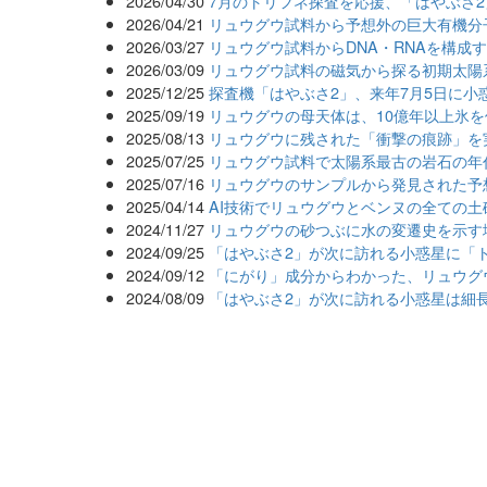
2026/04/30
7月のトリフネ探査を応援、「はやぶさ
2026/04/21
リュウグウ試料から予想外の巨大有機分
2026/03/27
リュウグウ試料からDNA・RNAを構成
2026/03/09
リュウグウ試料の磁気から探る初期太陽
2025/12/25
探査機「はやぶさ2」、来年7月5日に小
2025/09/19
リュウグウの母天体は、10億年以上氷
2025/08/13
リュウグウに残された「衝撃の痕跡」を
2025/07/25
リュウグウ試料で太陽系最古の岩石の年
2025/07/16
リュウグウのサンプルから発見された予
2025/04/14
AI技術でリュウグウとベンヌの全ての
2024/11/27
リュウグウの砂つぶに水の変遷史を示す
2024/09/25
「はやぶさ2」が次に訪れる小惑星に「
2024/09/12
「にがり」成分からわかった、リュウグ
2024/08/09
「はやぶさ2」が次に訪れる小惑星は細