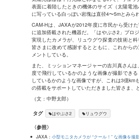
表面に着陸したときの機体のサイズ（太陽電池パ
に写っている白っぽい岩塊は直径4〜5mとみら
CAM-Hは、JAXAが2012年度に市民から受
に追加搭載された機器だ。「はやぶさ2」プロ
実現したカメラが、リュウグウ探査の技術と科
皆さまに改めて感謝するとともに、これからの
メントしている。
また、ミッションマネージャーの吉川真さんは、
度で飛行しているかのような画像が撮影できる
しているかのような画像ですが、これは3億km
の搭載をサポートしていただきました皆さま、
（文：中野太郎）
タグ
はやぶさ2
リュウグウ
〈参照〉
JAXA：
小型モニタカメラが “クール！” な画像を撮