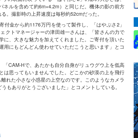
ネルを含めて約6m×4.2m）と同じだ。機体の影の前方
れる。撮影時の上昇速度は毎秒約52cmだった。
けた寄付金から約1176万円を使って製作し、「はやぶさ2」
ジェクトマネージャーの津田雄一さんは、「皆さんの力で
学に、大きな魅力を加えてくれました。ご寄付を頂いた
運用にもどんどん使わせていただこうと思います」とコ
「CAM-Hで、あたかも自分自身がリュウグウ上を低高
とは思ってもいませんでした。どこかの砂漠の上を飛行
も離れた小さな小惑星の上空なのです。このようなカメラ
どうもありがとうございました」とコメントしている。
影