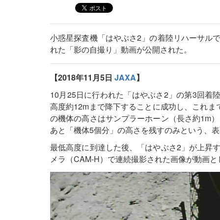
小惑星探査機「はやぶさ2」の着陸リハーサル
れた「影の自撮り」動画が公開された。
【2018年11月5日
JAXA
】
10月25日に行われた「はやぶさ2」の第3回着陸
高度約12mまで降下することに成功し、これま
の機体の高さはサンプラーホーン（長さ約1m）
あと「機体5個分」の高さを残すのみという、
最低高度に到達した後、「はやぶさ2」が上昇
メラ（CAM-H）で連続撮影された画像が動画