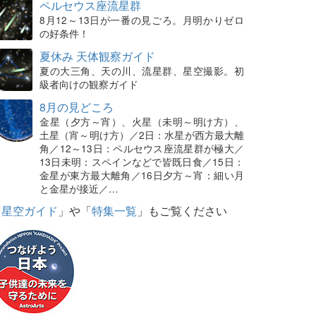
ペルセウス座流星群
8月12～13日が一番の見ごろ。月明かりゼロ
の好条件！
夏休み 天体観察ガイド
夏の大三角、天の川、流星群、星空撮影。初
級者向けの観察ガイド
8月の見どころ
金星（夕方～宵）、火星（未明～明け方）、
土星（宵～明け方）／2日：水星が西方最大離
角／12～13日：ペルセウス座流星群が極大／
13日未明：スペインなどで皆既日食／15日：
金星が東方最大離角／16日夕方～宵：細い月
と金星が接近／…
「
星空ガイド
」や「
特集一覧
」もご覧ください