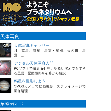
天体写真
天体写真ギャラリー
月、惑星、彗星、星雲・星団、天の川、星
景、…
デジタル天体写真入門
PCソフトで撮影＆処理。明るい場所でもでき
る星雲・星団撮影を初歩から解説
惑星を撮影しよう
CMOSカメラで動画撮影、ステライメージで
画像処理
星空ガイド