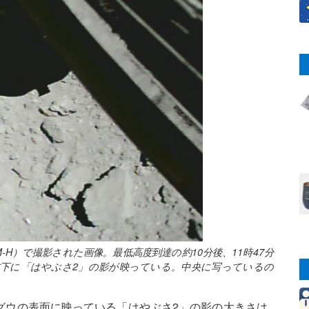
H）で撮影された画像。最低高度到達の約10分後、11時47分
左下に「はやぶさ2」の影が映っている。中央に写っているの
グウの表面に映っている「はやぶさ2」の影の大きさは、