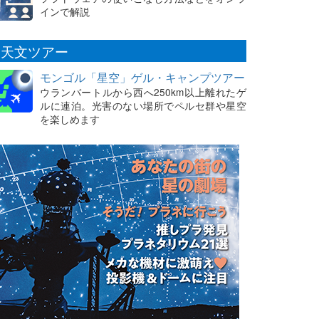
インで解説
天文ツアー
モンゴル「星空」ゲル・キャンプツアー
ウランバートルから西へ250km以上離れたゲ
ルに連泊。光害のない場所でペルセ群や星空
を楽しめます