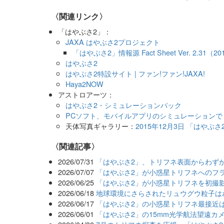
〈関連リンク〉
「はやぶさ2」：
JAXA はやぶさ2プロジェクト
「はやぶさ2」情報源 Fact Sheet Ver. 2.31（
はやぶさ2
はやぶさ2特設サイト | ファン!ファン!JAXA!
Haya2NOW
アストロアーツ：
はやぶさ2・シミュレーションパック
PCソフト、モバイルアプリのシミュレーションで
天体写真ギャラリー：
2015年12月3日 「はやぶさ
関連記事
2026/07/31
「はやぶさ2」、トリフネ表面からわずか
2026/07/07
「はやぶさ2」が小惑星トリフネへのフ
2026/06/25
「はやぶさ2」が小惑星トリフネを初撮
2026/06/18
地球環境にさらされたリュウグウ粒子は
2026/06/17
「はやぶさ2」の小惑星トリフネ最接近は7
2026/06/01
「はやぶさ2」の15mm光学航法望遠カ