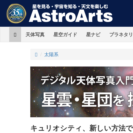
Home
天体写真
星空ガイド
星ナビ
プラネタリ
ト
太陽系
ッ
プ
キュリオシティ、新しい方法で