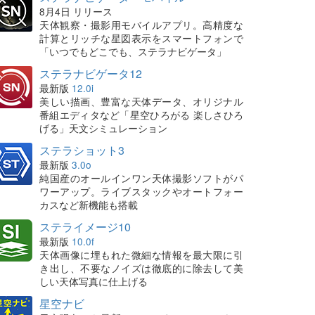
8月4日 リリース
天体観察・撮影用モバイルアプリ。高精度な
計算とリッチな星図表示をスマートフォンで
「いつでもどこでも、ステラナビゲータ」
ステラナビゲータ12
最新版
12.0i
美しい描画、豊富な天体データ、オリジナル
番組エディタなど「星空ひろがる 楽しさひろ
げる」天文シミュレーション
ステラショット3
最新版
3.0o
純国産のオールインワン天体撮影ソフトがパ
ワーアップ。ライブスタックやオートフォー
カスなど新機能も搭載
ステライメージ10
最新版
10.0f
天体画像に埋もれた微細な情報を最大限に引
き出し、不要なノイズは徹底的に除去して美
しい天体写真に仕上げる
星空ナビ