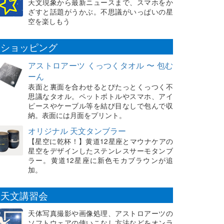
天文現象から最新ニュースまで、スマホをか
ざすと話題がうかぶ。不思議がいっぱいの星
空を楽しもう
ショッピング
アストロアーツ くっつくタオル 〜 包む
ーん
表面と裏面を合わせるとぴたっとくっつく不
思議なタオル。ペットボトルやスマホ、アイ
ピースやケーブル等を結び目なしで包んで収
納。表面には月面をプリント。
オリジナル 天文タンブラー
【星空に乾杯！】黄道12星座とマウナケアの
星空をデザインしたステンレスサーモタンブ
ラー。黄道12星座に新色モカブラウンが追
加。
天文講習会
天体写真撮影や画像処理、アストロアーツの
ソフトウェアの使いこなし方法などをオンラ