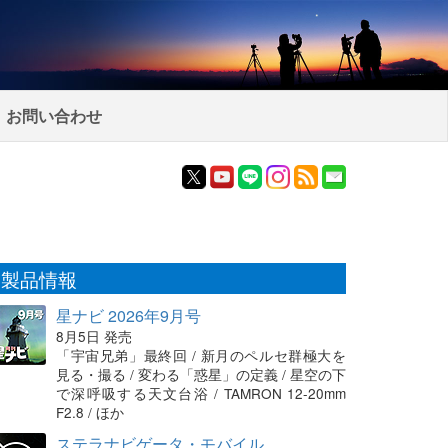
お問い合わせ
製品情報
星ナビ 2026年9月号
8月5日 発売
「宇宙兄弟」最終回 / 新月のペルセ群極大を
見る・撮る / 変わる「惑星」の定義 / 星空の下
で深呼吸する天文台浴 / TAMRON 12-20mm
F2.8 / ほか
ステラナビゲータ・モバイル