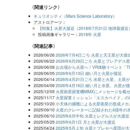
〈関連リンク〉
キュリオシティ（Mars Science Laboratory）
アストロアーツ：
【特集】火星大接近（2018年7月31日 地球最接近
投稿画像ギャラリー：
2018年 火星
関連記事
2026/06/26
2026年7月4日ごろ 火星と天王星が大接
2026/06/22
2026年6月29日ごろ 火星とプレアデス
2026/06/09
お台場から火星へ！VR体験イベント「THE 
2026/06/05
2026年6月13日 細い月と火星が接近
2026/04/14
2026年4月21日ごろ 水星と火星、土星
2026/04/09
2026年4月16日 細い月と水星、火星が
2025/12/05
火星衛星探査機MMXにメッセージを載
2025/11/17
火星探査ミッション「エスカペイド」の
2025/10/20
小天体の捕獲による火星衛星の形成メカ
2025/09/10
火星のクレーターに記録された6億年の
2025/06/10
2025年6月中旬 火星とレグルスが大接近
2025/05/25
2025年6月1日 月と火星が大接近
2025/04/24
2025年5月上旬 火星とプレセペ星団が