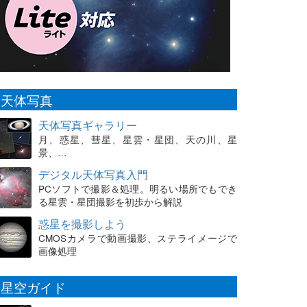
天体写真
天体写真ギャラリー
月、惑星、彗星、星雲・星団、天の川、星
景、…
デジタル天体写真入門
PCソフトで撮影＆処理。明るい場所でもでき
る星雲・星団撮影を初歩から解説
惑星を撮影しよう
CMOSカメラで動画撮影、ステライメージで
画像処理
星空ガイド