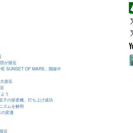
）
近
星団が接近
SUNSET OF MARS」開催中
が大接近
接近
せよう
双子の探査機、打ち上げ成功
ニズムを解明
氷の変遷
大接近