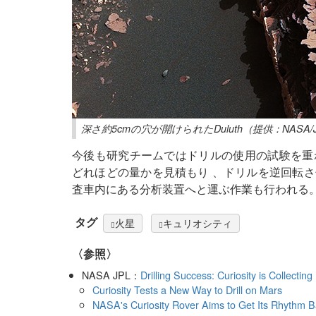
深さ約5cmの穴が開けられたDuluth（提供：NASA/JPL
今後も研究チームではドリルの使用の試験を重
どれほどの量かを見積もり 、ドリルを逆回転
査車内にある分析装置へと運ぶ作業も行われる
タグ
火星
キュリオシティ
〈参照〉
NASA JPL：
Drilling Success: Curiosity is Collectin
Curiosity Tests a New Way to Drill on Mars
NASA's Curiosity Rover Aims to Get Its Rhythm 