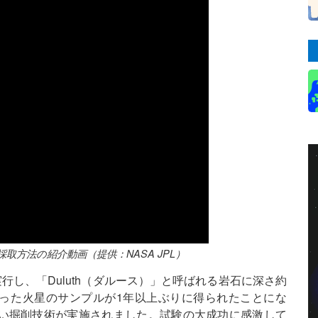
方法の紹介動画（提供：NASA JPL）
行し、「Duluth（ダルース）」と呼ばれる岩石に深さ約
掘った火星のサンプルが1年以上ぶりに得られたことにな
い掘削技術が実施されました。試験の大成功に感激して