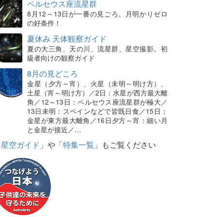
ペルセウス座流星群
8月12～13日が一番の見ごろ。月明かりゼロ
の好条件！
夏休み 天体観察ガイド
夏の大三角、天の川、流星群、星空撮影。初
級者向けの観察ガイド
8月の見どころ
金星（夕方～宵）、火星（未明～明け方）、
土星（宵～明け方）／2日：水星が西方最大離
角／12～13日：ペルセウス座流星群が極大／
13日未明：スペインなどで皆既日食／15日：
金星が東方最大離角／16日夕方～宵：細い月
と金星が接近／…
「
星空ガイド
」や「
特集一覧
」もご覧ください