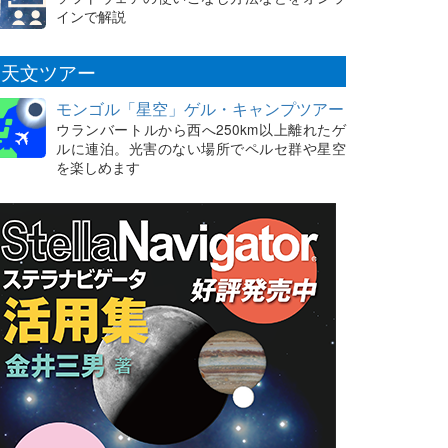
インで解説
天文ツアー
モンゴル「星空」ゲル・キャンプツアー
ウランバートルから西へ250km以上離れたゲ
ルに連泊。光害のない場所でペルセ群や星空
を楽しめます