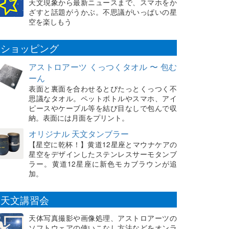
天文現象から最新ニュースまで、スマホをか
ざすと話題がうかぶ。不思議がいっぱいの星
空を楽しもう
ショッピング
アストロアーツ くっつくタオル 〜 包む
ーん
表面と裏面を合わせるとぴたっとくっつく不
思議なタオル。ペットボトルやスマホ、アイ
ピースやケーブル等を結び目なしで包んで収
納。表面には月面をプリント。
オリジナル 天文タンブラー
【星空に乾杯！】黄道12星座とマウナケアの
星空をデザインしたステンレスサーモタンブ
ラー。黄道12星座に新色モカブラウンが追
加。
天文講習会
天体写真撮影や画像処理、アストロアーツの
ソフトウェアの使いこなし方法などをオンラ