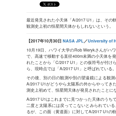
最近発見された小天体「A/2017 U1」は、
観測史上初の恒星間天体かもしれないという。
【2017年10月30日
NASA JPL
／
University of 
10月19日、ハワイ大学のRob Werykさ
で、高速で移動する直径400m未満の小天体を
れたことから「C/2017 U1」との仮符号が
ら、現時点では「A/2017 U1」と呼ばれている
その後、別の日の観測や別の望遠鏡による観測
A/2017 U1がどうやら太陽系の外からやっ
測史上初めて、恒星間天体が発見されたことに
A/2017 U1はこれまでに見つかった天体の
二度と太陽系には戻ってこないとみられている
るが、この面（黄道面）に対してA/2017 U1