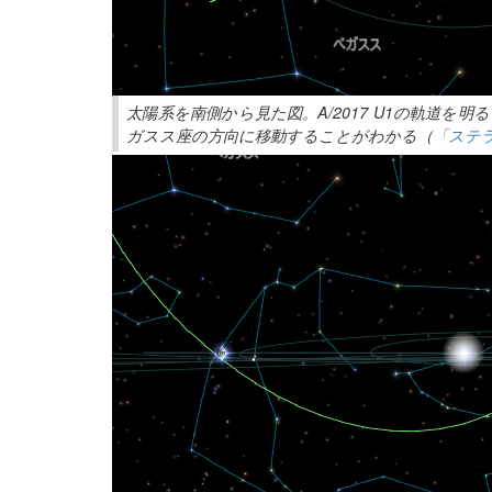
太陽系を南側から見た図。A/2017 U1の軌道
ガスス座の方向に移動することがわかる（
「ステ