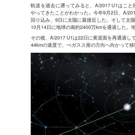
軌道を過去に遡ってみると、A/2017 U1はこ
やってきたことがわかった。今年9月2日、A/2
回り込み、9日に太陽に最接近した。そして太
10月14日に地球の南約2400万kmを通過した
その後、A/2017 U1は22日に黄道面を再
44kmの速度で、ぺガスス座の方向へ向かって