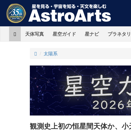
Home
天体写真
星空ガイド
星ナビ
プラネタリ
ト
太陽系
ッ
プ
観測史上初の恒星間天体か、小天体A