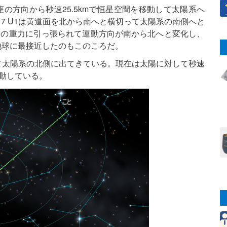
と座の方向から秒速25.5kmで恒星空間を移動して太陽系へ
017 U1は黄道面を北から南へと横切って太陽系の南側へと
陽の重力に引っ張られて運動方向が南から北へと変化し、
。地球に最接近したのもこのころだ。
通過して太陽系の北側に出てきている。現在は太陽に対して秒速
移動している。