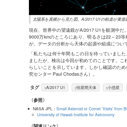
太陽系を真横から見た図。A/2017 U1の軌道が
現在、世界中の望遠鏡がA/2017 U1を観測中
9000万kmのところにあり、明るさは22～2
が、データの分析から天体の起源や組成につい
「私たちは何十年間もこの日を待っていました
ましたが、検出は今回が初めてのことです。これま
らしいことを示しています。しかし確認のため
究センター Paul Chodasさん）。
タグ
A/2017 U1
恒星間天体
小惑星
〈参照〉
NASA JPL：
Small Asteroid or Comet 'Visits' from
University of Hawaii-Institute for Astronomy
〈関連リンク〉