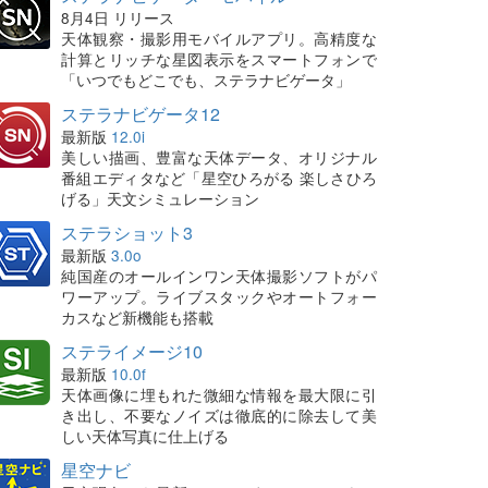
8月4日 リリース
天体観察・撮影用モバイルアプリ。高精度な
計算とリッチな星図表示をスマートフォンで
「いつでもどこでも、ステラナビゲータ」
ステラナビゲータ12
最新版
12.0i
美しい描画、豊富な天体データ、オリジナル
番組エディタなど「星空ひろがる 楽しさひろ
げる」天文シミュレーション
ステラショット3
最新版
3.0o
純国産のオールインワン天体撮影ソフトがパ
ワーアップ。ライブスタックやオートフォー
カスなど新機能も搭載
ステライメージ10
最新版
10.0f
天体画像に埋もれた微細な情報を最大限に引
き出し、不要なノイズは徹底的に除去して美
しい天体写真に仕上げる
星空ナビ