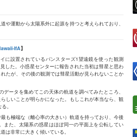
その軌道や運動から太陽系外に起源を持つと考えられており、
Hawaii-IfA
】
んがハワイに設置されているパンスターズ1望遠鏡を使った観測
発見した。小惑星センターに報告された当初は彗星と思わ
付けられたが、その後の観測では彗星活動が見られないことか
。
のデータを集めてこの天体の軌道を調べてみたところ、
てきたらしいことが明らかになった。もしこれが本当なら、観
なる。
うちで最も極端な（離心率の大きい）軌道を持っており、今後
。また、太陽系の惑星はほぼ同一の平面上を公転してい
の軌道は非常に大きく傾いている。