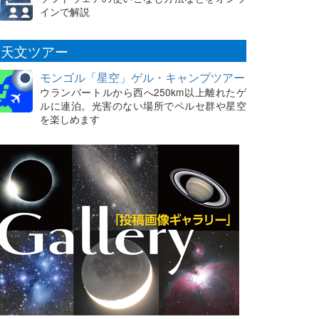
インで解説
天文ツアー
モンゴル「星空」ゲル・キャンプツアー
ウランバートルから西へ250km以上離れたゲ
ルに連泊。光害のない場所でペルセ群や星空
を楽しめます