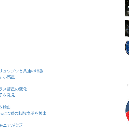
リュウグウと共通の特徴
」小惑星
ラス彗星の変化
子を発見
を検出
する全5種の核酸塩基を検出
モニアが欠乏