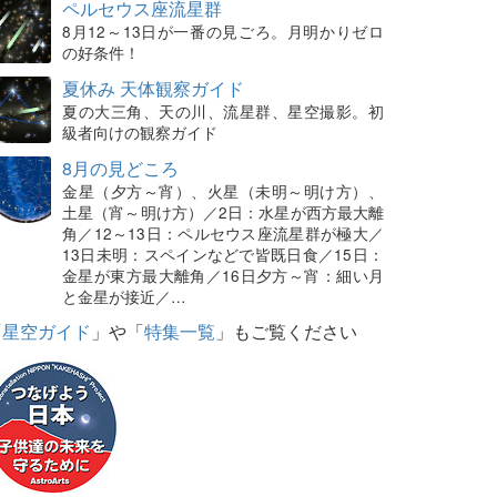
ペルセウス座流星群
8月12～13日が一番の見ごろ。月明かりゼロ
の好条件！
夏休み 天体観察ガイド
夏の大三角、天の川、流星群、星空撮影。初
級者向けの観察ガイド
8月の見どころ
金星（夕方～宵）、火星（未明～明け方）、
土星（宵～明け方）／2日：水星が西方最大離
角／12～13日：ペルセウス座流星群が極大／
13日未明：スペインなどで皆既日食／15日：
金星が東方最大離角／16日夕方～宵：細い月
と金星が接近／…
「
星空ガイド
」や「
特集一覧
」もご覧ください