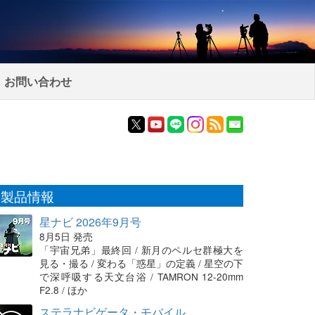
お問い合わせ
製品情報
星ナビ 2026年9月号
8月5日 発売
「宇宙兄弟」最終回 / 新月のペルセ群極大を
見る・撮る / 変わる「惑星」の定義 / 星空の下
で深呼吸する天文台浴 / TAMRON 12-20mm
F2.8 / ほか
ステラナビゲータ・モバイル