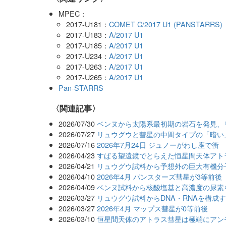
MPEC：
2017-U181：
COMET C/2017 U1 (PANSTARRS)
2017-U183：
A/2017 U1
2017-U185：
A/2017 U1
2017-U234：
A/2017 U1
2017-U263：
A/2017 U1
2017-U265：
A/2017 U1
Pan-STARRS
関連記事
2026/07/30
ベンヌから太陽系最初期の岩石を発見、
2026/07/27
リュウグウと彗星の中間タイプの「暗い
2026/07/16
2026年7月24日 ジュノーがわし座で衝
2026/04/23
すばる望遠鏡でとらえた恒星間天体アト
2026/04/21
リュウグウ試料から予想外の巨大有機分
2026/04/10
2026年4月 パンスターズ彗星が3等前後
2026/04/09
ベンヌ試料から核酸塩基と高濃度の尿素
2026/03/27
リュウグウ試料からDNA・RNAを構成
2026/03/27
2026年4月 マップス彗星が0等前後
2026/03/10
恒星間天体のアトラス彗星は極端にアン