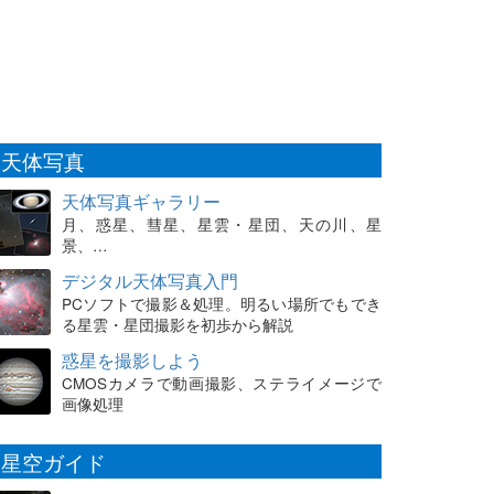
天体写真
天体写真ギャラリー
月、惑星、彗星、星雲・星団、天の川、星
景、…
デジタル天体写真入門
PCソフトで撮影＆処理。明るい場所でもでき
る星雲・星団撮影を初歩から解説
惑星を撮影しよう
CMOSカメラで動画撮影、ステライメージで
画像処理
星空ガイド