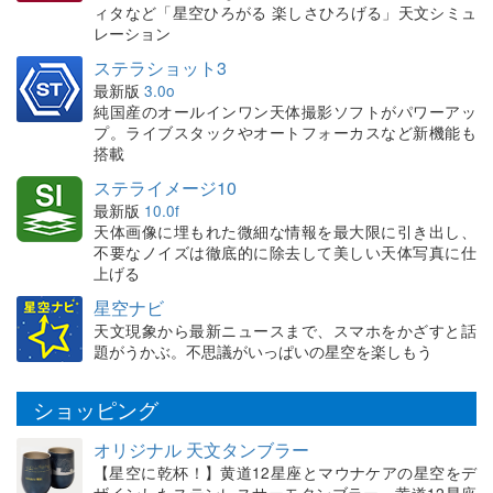
ィタなど「星空ひろがる 楽しさひろげる」天文シミュ
レーション
ステラショット3
最新版
3.0o
純国産のオールインワン天体撮影ソフトがパワーアッ
プ。ライブスタックやオートフォーカスなど新機能も
搭載
ステライメージ10
最新版
10.0f
天体画像に埋もれた微細な情報を最大限に引き出し、
不要なノイズは徹底的に除去して美しい天体写真に仕
上げる
星空ナビ
天文現象から最新ニュースまで、スマホをかざすと話
題がうかぶ。不思議がいっぱいの星空を楽しもう
ショッピング
オリジナル 天文タンブラー
【星空に乾杯！】黄道12星座とマウナケアの星空をデ