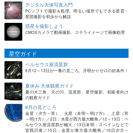
デジタル天体写真入門
PCソフトで撮影＆処理。明るい場所でもできる星雲・
星団撮影を初歩から解説
惑星を撮影しよう
CMOSカメラで動画撮影、ステライメージで画像処理
星空ガイド
ペルセウス座流星群
8月12～13日が一番の見ごろ。月明かりゼロの好条件！
夏休み 天体観察ガイド
夏の大三角、天の川、流星群、星空撮影。初級者向け
の観察ガイド
8月の見どころ
金星（夕方～宵）、火星（未明～明け方）、土星（宵
～明け方）／2日：水星が西方最大離角／12～13日：ペ
ルセウス座流星群が極大／13日未明：スペインなどで
皆既日食／15日：金星が東方最大離角／16日夕方～