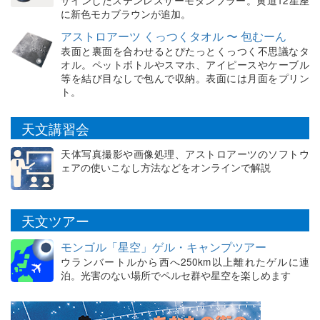
ザインしたステンレスサーモタンブラー。黄道12星座
に新色モカブラウンが追加。
アストロアーツ くっつくタオル 〜 包むーん
表面と裏面を合わせるとぴたっとくっつく不思議なタ
オル。ペットボトルやスマホ、アイピースやケーブル
等を結び目なしで包んで収納。表面には月面をプリン
ト。
天文講習会
天体写真撮影や画像処理、アストロアーツのソフトウ
ェアの使いこなし方法などをオンラインで解説
天文ツアー
モンゴル「星空」ゲル・キャンプツアー
ウランバートルから西へ250km以上離れたゲルに連
泊。光害のない場所でペルセ群や星空を楽しめます