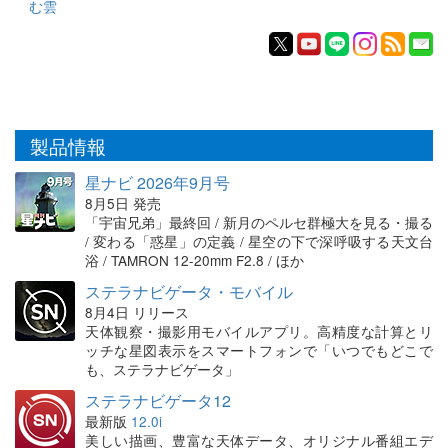
む雲
製品情報
星ナビ 2026年9月号
8月5日 発売
「宇宙兄弟」最終回 / 新月のペルセ群極大を見る・撮る
/ 変わる「惑星」の定義 / 星空の下で深呼吸する天文台
浴 / TAMRON 12-20mm F2.8 / ほか
ステラナビゲータ・モバイル
8月4日 リリース
天体観察・撮影用モバイルアプリ。高精度な計算とリ
ッチな星図表示をスマートフォンで「いつでもどこで
も、ステラナビゲータ」
ステラナビゲータ12
最新版
12.0i
美しい描画、豊富な天体データ、オリジナル番組エデ