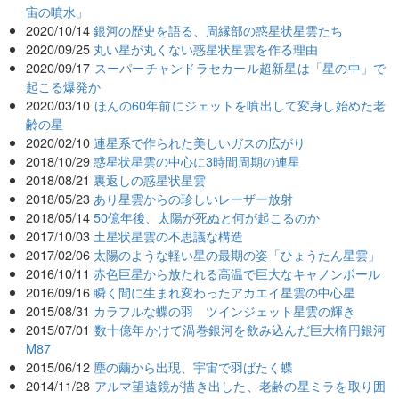
宙の噴水」
2020/10/14
銀河の歴史を語る、周縁部の惑星状星雲たち
2020/09/25
丸い星が丸くない惑星状星雲を作る理由
2020/09/17
スーパーチャンドラセカール超新星は「星の中」で
起こる爆発か
2020/03/10
ほんの60年前にジェットを噴出して変身し始めた老
齢の星
2020/02/10
連星系で作られた美しいガスの広がり
2018/10/29
惑星状星雲の中心に3時間周期の連星
2018/08/21
裏返しの惑星状星雲
2018/05/23
あり星雲からの珍しいレーザー放射
2018/05/14
50億年後、太陽が死ぬと何が起こるのか
2017/10/03
土星状星雲の不思議な構造
2017/02/06
太陽のような軽い星の最期の姿「ひょうたん星雲」
2016/10/11
赤色巨星から放たれる高温で巨大なキャノンボール
2016/09/16
瞬く間に生まれ変わったアカエイ星雲の中心星
2015/08/31
カラフルな蝶の羽 ツインジェット星雲の輝き
2015/07/01
数十億年かけて渦巻銀河を飲み込んだ巨大楕円銀河
M87
2015/06/12
塵の繭から出現、宇宙で羽ばたく蝶
2014/11/28
アルマ望遠鏡が描き出した、老齢の星ミラを取り囲