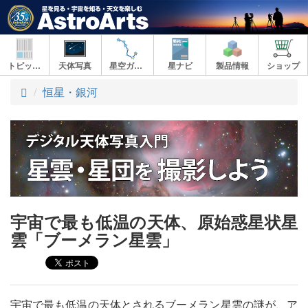
トピックス
天体写真
星空ガイド
星ナビ
製品情報
ショップ
ト
恒星・銀河
ッ
プ
宇宙で最も低温の天体、原始惑星状星
雲「ブーメラン星雲」
宇宙で最も低温の天体とされるブーメラン星雲の謎が、ア