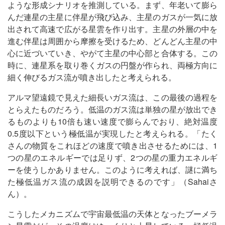
ような形成シナリオを推測している。まず、年老いて膨ら
んだ連星の主星に伴星が飛び込み、主星のガスが一気に放
出されて高速で広がる星雲を作り出す。主星の外層の中を
進む伴星は周囲から摩擦を受けるため、どんどん主星の中
心に近づいていき、やがて主星の中心部と合体する。この
時に、連星系を取り巻くガスの円盤が作られ、両極方向に
細く伸びるガス流が噴き出したと考えられる。
アルマ望遠鏡で見えた細長いガス流は、この最後の過程を
とらえたものだろう。低温のガス流は単独の星が放出でき
るものよりも10倍も速い速度で膨らんでおり、絶対温度
0.5度以下という極低温が実現したと考えられる。「たく
さんの物質をこれほどの速度で噴き出させるためには、1
つの星のエネルギーでは足りず、2つの星の重力エネルギ
ーを使うしかありません。このように考えれば、謎に満ち
た極低温ガス流の成因を説明できるのです」（Sahaiさ
ん）。
こうしたメカニズムで宇宙最低温の天体となったブーメラ