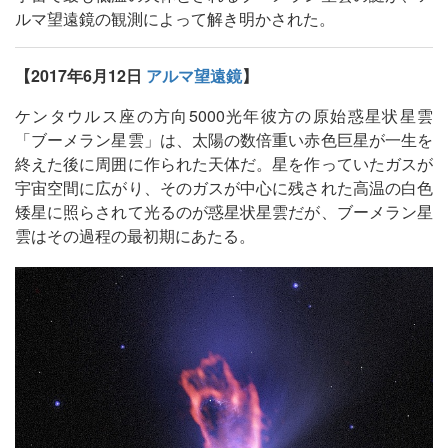
ルマ望遠鏡の観測によって解き明かされた。
【2017年6月12日
アルマ望遠鏡
】
ケンタウルス座の方向5000光年彼方の原始惑星状星雲
「ブーメラン星雲」は、太陽の数倍重い赤色巨星が一生を
終えた後に周囲に作られた天体だ。星を作っていたガスが
宇宙空間に広がり、そのガスが中心に残された高温の白色
矮星に照らされて光るのが惑星状星雲だが、ブーメラン星
雲はその過程の最初期にあたる。