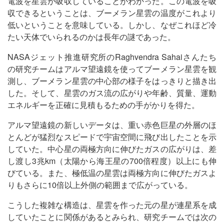
電波を星雲が吸収していることがわかった。この電波を吸
収できるということは、ブーメラン星雲の温度がこれより
低いということを意味している。しかし、なぜこれほど冷
たい天体でいられるのかは長年の謎であった。
NASAジェット推進研究所のRaghvendra Sahaiさんたち
の研究チームはアルマ望遠鏡を使ってブーメラン星雲を観
測し、ブーメラン星雲の中心部の様子をはっきりと描き出
した。そして、星雲のガス流の広がりや年齢、質量、運動
エネルギーを正確に見積もるための手がかりを得た。
アルマ望遠鏡の新しいデータは、重い赤色巨星の外層のほ
とんどが猛烈なスピードで宇宙空間に飛び出したことを示
していた。中心星の両極方向に伸びたガスの広がりは、差
し渡し3兆km（太陽から海王星の700倍程度）以上にも伸
びている。また、極低温の星雲は両極方向に伸びたガスよ
りもさらに10倍以上外側の範囲まで広がっている。
こうした複雑な構造は、星雲を作った元の星が連星系を成
していたことに関係があるとみられ、研究チームでは次の