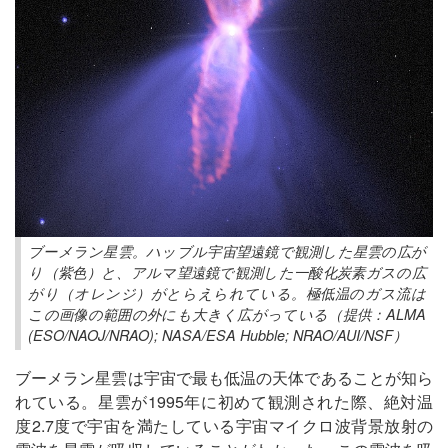
ブーメラン星雲。ハッブル宇宙望遠鏡で観測した星雲の広が
り（紫色）と、アルマ望遠鏡で観測した一酸化炭素ガスの広
がり（オレンジ）がとらえられている。極低温のガス流は
この画像の範囲の外にも大きく広がっている（提供：ALMA
(ESO/NAOJ/NRAO); NASA/ESA Hubble; NRAO/AUI/NSF）
ブーメラン星雲は宇宙で最も低温の天体であることが知ら
れている。星雲が1995年に初めて観測された際、絶対温
度2.7度で宇宙を満たしている宇宙マイクロ波背景放射の