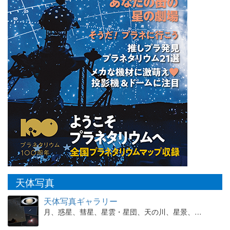
天体写真
天体写真ギャラリー
月、惑星、彗星、星雲・星団、天の川、星景、…