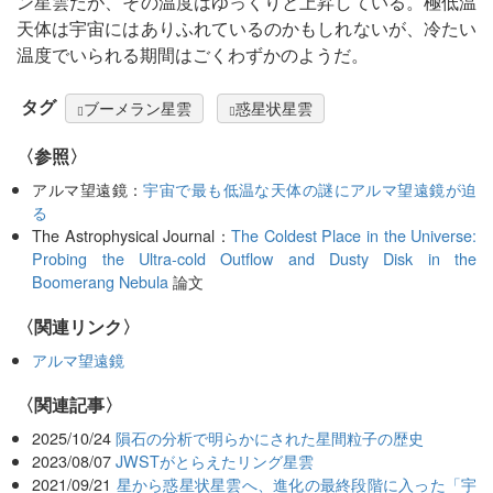
ン星雲だが、その温度はゆっくりと上昇している。極低温
天体は宇宙にはありふれているのかもしれないが、冷たい
温度でいられる期間はごくわずかのようだ。
タグ
ブーメラン星雲
惑星状星雲
〈参照〉
アルマ望遠鏡：
宇宙で最も低温な天体の謎にアルマ望遠鏡が迫
る
The Astrophysical Journal：
The Coldest Place in the Universe:
Probing the Ultra-cold Outflow and Dusty Disk in the
Boomerang Nebula
論文
〈関連リンク〉
アルマ望遠鏡
関連記事
2025/10/24
隕石の分析で明らかにされた星間粒子の歴史
2023/08/07
JWSTがとらえたリング星雲
2021/09/21
星から惑星状星雲へ、進化の最終段階に入った「宇