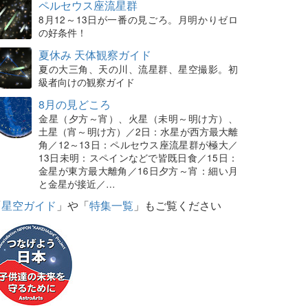
ペルセウス座流星群
8月12～13日が一番の見ごろ。月明かりゼロ
の好条件！
夏休み 天体観察ガイド
夏の大三角、天の川、流星群、星空撮影。初
級者向けの観察ガイド
8月の見どころ
金星（夕方～宵）、火星（未明～明け方）、
土星（宵～明け方）／2日：水星が西方最大離
角／12～13日：ペルセウス座流星群が極大／
13日未明：スペインなどで皆既日食／15日：
金星が東方最大離角／16日夕方～宵：細い月
と金星が接近／…
「
星空ガイド
」や「
特集一覧
」もご覧ください