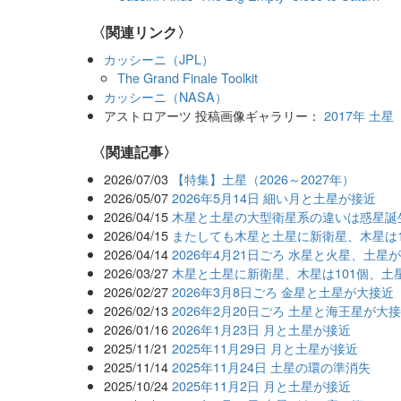
〈関連リンク〉
カッシーニ（JPL）
The Grand Finale Toolkit
カッシーニ（NASA）
アストロアーツ 投稿画像ギャラリー：
2017年 土星
関連記事
2026/07/03
【特集】土星（2026～2027年）
2026/05/07
2026年5月14日 細い月と土星が接近
2026/04/15
木星と土星の大型衛星系の違いは惑星誕
2026/04/15
またしても木星と土星に新衛星、木星は1
2026/04/14
2026年4月21日ごろ 水星と火星、土星
2026/03/27
木星と土星に新衛星、木星は101個、土星
2026/02/27
2026年3月8日ごろ 金星と土星が大接近
2026/02/13
2026年2月20日ごろ 土星と海王星が大
2026/01/16
2026年1月23日 月と土星が接近
2025/11/21
2025年11月29日 月と土星が接近
2025/11/14
2025年11月24日 土星の環の準消失
2025/10/24
2025年11月2日 月と土星が接近