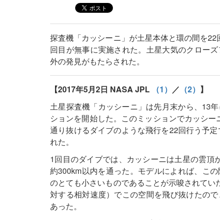
探査機「カッシーニ」が土星本体と環の間を22
回目が無事に実施された。土星大気のクローズ
外の発見がもたらされた。
【2017年5月2日 NASA JPL
（1）
／
（2）
】
土星探査機「カッシーニ」は先月末から、13
ションを開始した。このミッションでカッシーニ
通り抜けるダイブのような飛行を22回行う予定
れた。
1回目のダイブでは、カッシーニは土星の雲頂か
約300km以内を通った。モデルによれば、こ
のとても小さいものであることが示唆されていた。
対する相対速度）でこの空間を飛び抜けたので
あった。