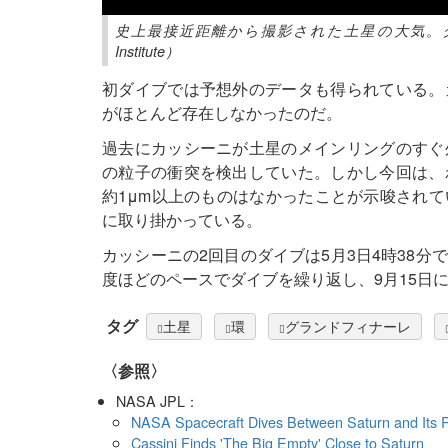
史上最接近距離から撮影された土星の大気。クリックで拡大
Institute）
初ダイブでは予想外のデータも得られている。
がほとんど存在しなかったのだ。
過去にカッシーニが土星のメインリングのすぐ
の粒子の衝突を検出していた。しかし今回は、
約1μm以上のものはなかったことが示唆され
に取り掛かっている。
カッシーニの2回目のダイブは5月3日4時38
度ほどのペースでダイブを繰り返し、9月15日
タグ
土星
環
グランドフィナーレ
〈参照〉
NASA JPL：
NASA Spacecraft Dives Between Saturn and Its 
Cassini Finds 'The Big Empty' Close to Saturn