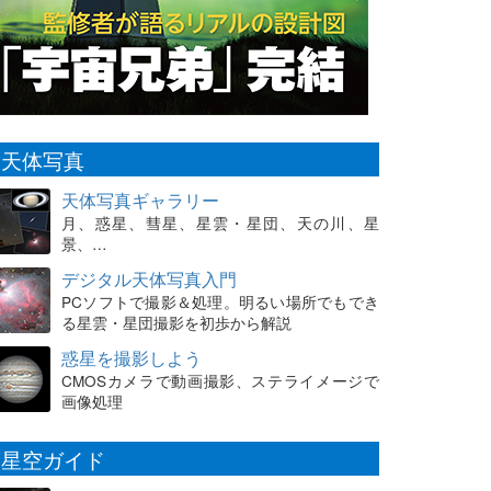
天体写真
天体写真ギャラリー
月、惑星、彗星、星雲・星団、天の川、星
景、…
デジタル天体写真入門
PCソフトで撮影＆処理。明るい場所でもでき
る星雲・星団撮影を初歩から解説
惑星を撮影しよう
CMOSカメラで動画撮影、ステライメージで
画像処理
星空ガイド