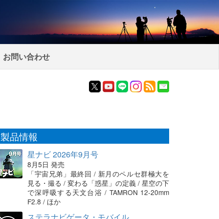
お問い合わせ
製品情報
星ナビ 2026年9月号
8月5日 発売
「宇宙兄弟」最終回 / 新月のペルセ群極大を
見る・撮る / 変わる「惑星」の定義 / 星空の下
で深呼吸する天文台浴 / TAMRON 12-20mm
F2.8 / ほか
ステラナビゲータ・モバイル