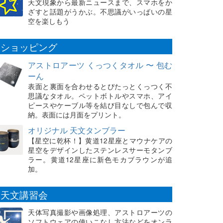
天文現象から最新ニュースまで、スマホをか
ざすと話題がうかぶ。不思議がいっぱいの星
空を楽しもう
ショッピング
アストロアーツ くっつくタオル 〜 包む
ーん
表面と裏面を合わせるとぴたっとくっつく不
思議なタオル。ペットボトルやスマホ、アイ
ピースやケーブル等を結び目なしで包んで収
納。表面には月面をプリント。
オリジナル 天文タンブラー
【星空に乾杯！】黄道12星座とマウナケアの
星空をデザインしたステンレスサーモタンブ
ラー。黄道12星座に新色モカブラウンが追
加。
天文講習会
天体写真撮影や画像処理、アストロアーツの
ソフトウェアの使いこなし方法などをオンラ