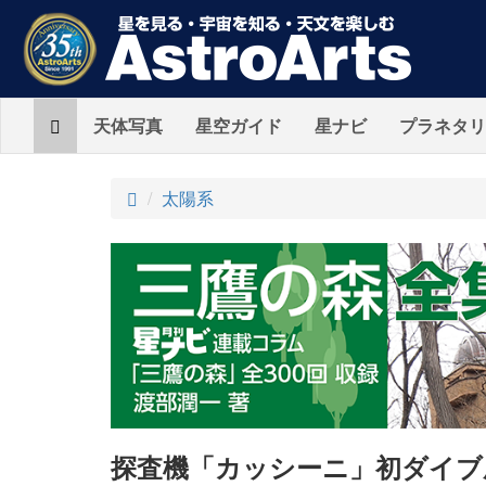
Home
天体写真
星空ガイド
星ナビ
プラネタリ
ト
太陽系
ッ
プ
探査機「カッシーニ」初ダイブ