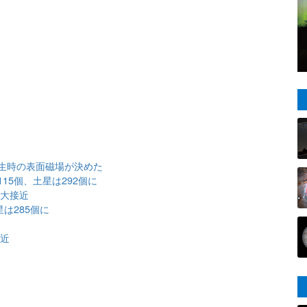
生時の表面磁場が決めた
15個、土星は292個に
が大接近
は285個に
接近