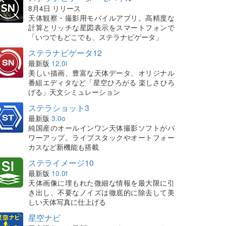
8月4日 リリース
天体観察・撮影用モバイルアプリ。高精度な
計算とリッチな星図表示をスマートフォンで
「いつでもどこでも、ステラナビゲータ」
ステラナビゲータ12
最新版
12.0i
美しい描画、豊富な天体データ、オリジナル
番組エディタなど「星空ひろがる 楽しさひろ
げる」天文シミュレーション
ステラショット3
最新版
3.0o
純国産のオールインワン天体撮影ソフトがパ
ワーアップ。ライブスタックやオートフォー
カスなど新機能も搭載
ステライメージ10
最新版
10.0f
天体画像に埋もれた微細な情報を最大限に引
き出し、不要なノイズは徹底的に除去して美
しい天体写真に仕上げる
星空ナビ