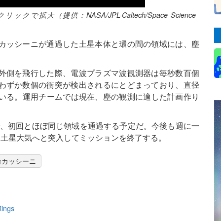
（提供：NASA/JPL-Caltech/Space Science
カッシーニが通過した土星本体と環の間の領域には、塵
外側を飛行した際、電波プラズマ波観測器は毎秒数百個
わずか数個の衝突が検出されるにとどまっており、直径
ている。運用チームでは現在、塵の観測に適した計画作り
分で、初回とほぼ同じ領域を通過する予定だ。今後も週に一
に土星大気へと突入してミッションを終了する。
カッシーニ
Rings