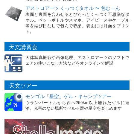
アストロアーツ くっつくタオル 〜 包むーん
表面と裏面を合わせるとぴたっとくっつく不思議なタ
オル。ペットボトルやスマホ、アイピースやケーブル
等を結び目なしで包んで収納。表面には月面をプリン
ト。
天文講習会
天体写真撮影や画像処理、アストロアーツのソフトウ
ェアの使いこなし方法などをオンラインで解説
天文ツアー
モンゴル「星空」ゲル・キャンプツアー
ウランバートルから西へ250km以上離れたゲルに連
泊。光害のない場所でペルセ群や星空を楽しめます