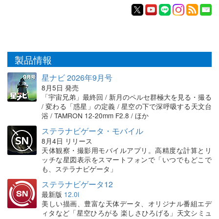
製品情報
星ナビ 2026年9月号
8月5日 発売
「宇宙兄弟」最終回 / 新月のペルセ群極大を見る・撮る
/ 変わる「惑星」の定義 / 星空の下で深呼吸する天文台
浴 / TAMRON 12-20mm F2.8 / ほか
ステラナビゲータ・モバイル
8月4日 リリース
天体観察・撮影用モバイルアプリ。高精度な計算とリ
ッチな星図表示をスマートフォンで「いつでもどこで
も、ステラナビゲータ」
ステラナビゲータ12
最新版
12.0i
美しい描画、豊富な天体データ、オリジナル番組エデ
ィタなど「星空ひろがる 楽しさひろげる」天文シミュ