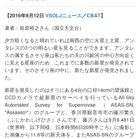
【2016年9月12日
VSOLJニュース
／
CBAT
】
著者：前原裕之さん（国立天文台）
夕方暗くなると晴れていれば南西の空に火星と土星、アン
タレスの3つの明るい星を見ることができます。アンタレ
スの属するさそり座は私たちの天の川銀河の中心方向近く
に見える星座のため、これまでに多数の新星が発見されて
います。そのさそり座の中に、新たな新星が発見されまし
た。
新星を発見したのはチリにある4台の口径14cmの望遠鏡と
CCDカメラで超新星のサーベイを行っているAll-Sky
Automated Survey for Supernovae（ASAS-SN,
"Assassin"）のグループと、香川県観音寺市の藤川繁久
（ふじかわしげひさ）さんです。藤川さんは9月6.481日
（世界時、以下同様、日本時間6日20時半ごろ）に撮影し
た画像から11.6等の新天体を、またASAS-SNのグループ