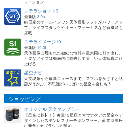
レーション
ステラショット3
最新版
3.0o
純国産のオールインワン天体撮影ソフトがパワーアッ
プ。ライブスタックやオートフォーカスなど新機能も
搭載
ステライメージ10
最新版
10.0f
天体画像に埋もれた微細な情報を最大限に引き出し、
不要なノイズは徹底的に除去して美しい天体写真に仕
上げる
星空ナビ
天文現象から最新ニュースまで、スマホをかざすと話
題がうかぶ。不思議がいっぱいの星空を楽しもう
ショッピング
オリジナル 天文タンブラー
【星空に乾杯！】黄道12星座とマウナケアの星空をデ
ザインしたステンレスサーモタンブラー。黄道12星座
に新色モカブラウンが追加。