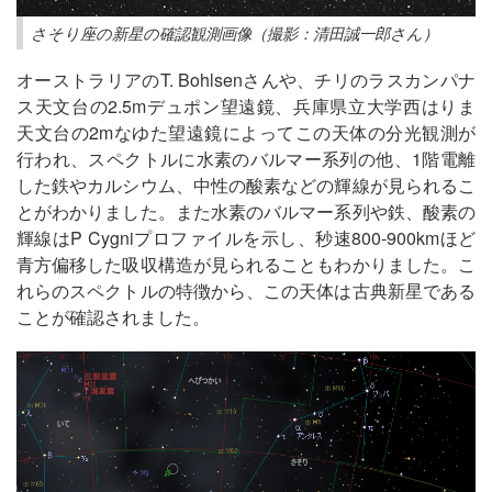
さそり座の新星の確認観測画像（撮影：清田誠一郎さん）
オーストラリアのT. Bohlsenさんや、チリのラスカンパナ
ス天文台の2.5mデュポン望遠鏡、兵庫県立大学西はりま
天文台の2mなゆた望遠鏡によってこの天体の分光観測が
行われ、スペクトルに水素のバルマー系列の他、1階電離
した鉄やカルシウム、中性の酸素などの輝線が見られるこ
とがわかりました。また水素のバルマー系列や鉄、酸素の
輝線はP Cygniプロファイルを示し、秒速800-900kmほど
青方偏移した吸収構造が見られることもわかりました。こ
れらのスペクトルの特徴から、この天体は古典新星である
ことが確認されました。