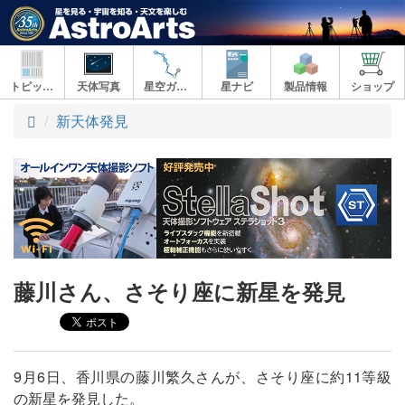
トピックス
天体写真
星空ガイド
星ナビ
製品情報
ショップ
ト
新天体発見
ッ
プ
藤川さん、さそり座に新星を発見
9月6日、香川県の藤川繁久さんが、さそり座に約11等級
の新星を発見した。