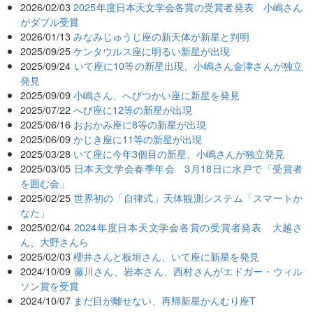
2026/02/03
2025年度日本天文学会各賞の受賞者発表 小嶋さん
がダブル受賞
2026/01/13
みなみじゅうじ座の新天体が新星と判明
2025/09/25
ケンタウルス座に明るい新星が出現
2025/09/24
いて座に10等の新星出現、小嶋さん金津さんが独立
発見
2025/09/09
小嶋さん、へびつかい座に新星を発見
2025/07/22
へび座に12等の新星が出現
2025/06/16
おおかみ座に8等の新星が出現
2025/06/09
かじき座に11等の新星が出現
2025/03/28
いて座に今年3個目の新星、小嶋さんが独立発見
2025/03/05
日本天文学会春季年会 3月18日に水戸で「受賞者
を囲む会」
2025/02/25
世界初の「自律式」天体観測システム「スマートか
なた」
2025/02/04
2024年度日本天文学会各賞の受賞者発表 大越さ
ん、大野さんら
2025/02/03
櫻井さんと板垣さん、いて座に新星を発見
2024/10/09
藤川さん、岩本さん、西村さんがエドガー・ウィル
ソン賞を受賞
2024/10/07
まだ目が離せない、再帰新星かんむり座T