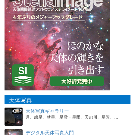
天体写真
天体写真ギャラリー
月、惑星、彗星、星雲・星団、天の川、星景、…
デジタル天体写真入門