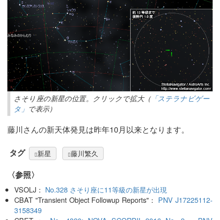
さそり座の新星の位置。クリックで拡大（
「ステラナビゲー
タ」
で表示）
藤川さんの新天体発見は昨年10月以来となります。
タグ
新星
藤川繁久
〈参照〉
VSOLJ：
No.328 さそり座に11等級の新星が出現
CBAT "Transient Object Followup Reports"：
PNV J17225112-
3158349