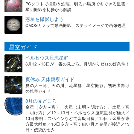
PCソフトで撮影＆処理。明るい場所でもできる星雲・
星団撮影を初歩から解説
惑星を撮影しよう
CMOSカメラで動画撮影、ステライメージで画像処理
星空ガイド
ペルセウス座流星群
8月12～13日が一番の見ごろ。月明かりゼロの好条件！
夏休み 天体観察ガイド
夏の大三角、天の川、流星群、星空撮影。初級者向け
の観察ガイド
8月の見どころ
金星（夕方～宵）、火星（未明～明け方）、土星（宵
～明け方）／12～13日：ペルセウス座流星群が極大／
13日未明：スペインなどで皆既日食／15日：金星が東
方最大離角／16日夕方～宵：細い月と金星が接近／19
日：伝統的七夕