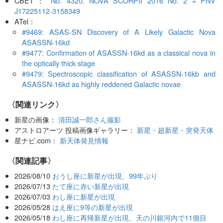
CBET：
No. 4320: NOVA SCORPII 2016 No. 2 = PNV
J17225112-3158349
ATel：
#9469: ASAS-SN Discovery of A Likely Galactic Nova
ASASSN-16kd
#9477: Confirmation of ASASSN-16kd as a classical nova in
the optically thick stage
#9479: Spectroscopic classification of ASASSN-16kb and
ASASSN-16kd as highly reddened Galactic novae
〈関連リンク〉
新星の画像：
清田誠一郎さん撮影
アストロアーツ 投稿画像ギャラリー：
新星・超新星・突発天体
星ナビ.com：
新天体発見情報
関連記事
2026/08/10
おうし座に新星が出現、99年ぶり
2026/07/13
たて座に赤い新星が出現
2026/07/03
わし座に新星が出現
2026/05/28
はえ座に9等の新星が出現
2026/05/18
わし座に再帰新星が出現、天の川銀河内で11個目