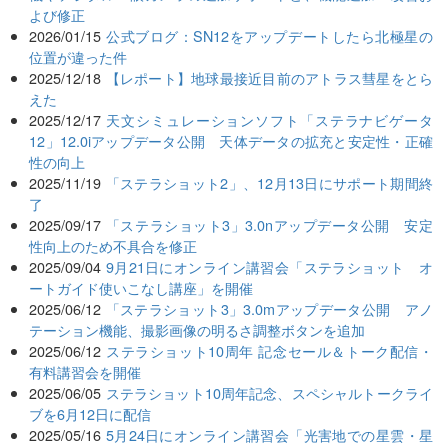
よび修正
2026/01/15
公式ブログ：SN12をアップデートしたら北極星の
位置が違った件
2025/12/18
【レポート】地球最接近目前のアトラス彗星をとら
えた
2025/12/17
天文シミュレーションソフト「ステラナビゲータ
12」12.0iアップデータ公開 天体データの拡充と安定性・正確
性の向上
2025/11/19
「ステラショット2」、12月13日にサポート期間終
了
2025/09/17
「ステラショット3」3.0nアップデータ公開 安定
性向上のため不具合を修正
2025/09/04
9月21日にオンライン講習会「ステラショット オ
ートガイド使いこなし講座」を開催
2025/06/12
「ステラショット3」3.0mアップデータ公開 アノ
テーション機能、撮影画像の明るさ調整ボタンを追加
2025/06/12
ステラショット10周年 記念セール＆トーク配信・
有料講習会を開催
2025/06/05
ステラショット10周年記念、スペシャルトークライ
ブを6月12日に配信
2025/05/16
5月24日にオンライン講習会「光害地での星雲・星