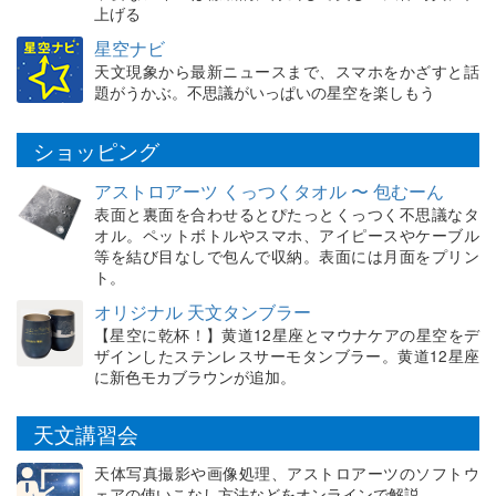
上げる
星空ナビ
天文現象から最新ニュースまで、スマホをかざすと話
題がうかぶ。不思議がいっぱいの星空を楽しもう
ショッピング
アストロアーツ くっつくタオル 〜 包むーん
表面と裏面を合わせるとぴたっとくっつく不思議なタ
オル。ペットボトルやスマホ、アイピースやケーブル
等を結び目なしで包んで収納。表面には月面をプリン
ト。
オリジナル 天文タンブラー
【星空に乾杯！】黄道12星座とマウナケアの星空をデ
ザインしたステンレスサーモタンブラー。黄道12星座
に新色モカブラウンが追加。
天文講習会
天体写真撮影や画像処理、アストロアーツのソフトウ
ェアの使いこなし方法などをオンラインで解説