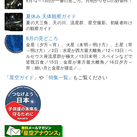
8月12～13日が一番の見ごろ。月明かりゼロの好条件！
夏休み 天体観察ガイド
夏の大三角、天の川、流星群、星空撮影。初級者向け
の観察ガイド
8月の見どころ
金星（夕方～宵）、火星（未明～明け方）、土星（宵
～明け方）／2日：水星が西方最大離角／12～13日：ペ
ルセウス座流星群が極大／13日未明：スペインなどで
皆既日食／15日：金星が東方最大離角／16日夕方～
宵：細い月と金星が接近／…
「
星空ガイド
」や「
特集一覧
」もご覧ください