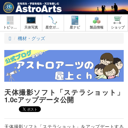
トピックス
天体写真
星空ガイド
星ナビ
製品情報
ショップ
ト
機材・グッズ
ッ
プ
天体撮影ソフト「ステラショット」
1.0cアップデータ公開
天体撮影ソフト「ステラショット」をアップデートする