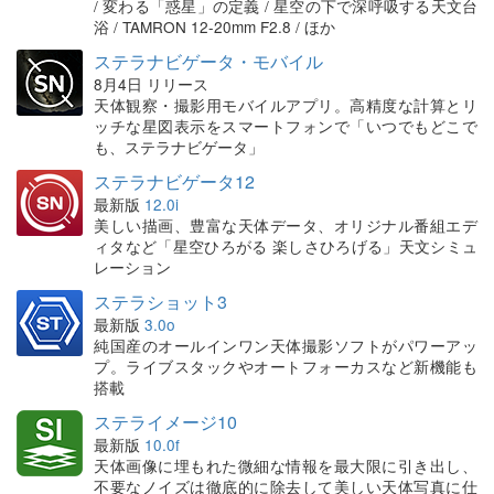
/ 変わる「惑星」の定義 / 星空の下で深呼吸する天文台
浴 / TAMRON 12-20mm F2.8 / ほか
ステラナビゲータ・モバイル
8月4日 リリース
天体観察・撮影用モバイルアプリ。高精度な計算とリ
ッチな星図表示をスマートフォンで「いつでもどこで
も、ステラナビゲータ」
ステラナビゲータ12
最新版
12.0i
美しい描画、豊富な天体データ、オリジナル番組エデ
ィタなど「星空ひろがる 楽しさひろげる」天文シミュ
レーション
ステラショット3
最新版
3.0o
純国産のオールインワン天体撮影ソフトがパワーアッ
プ。ライブスタックやオートフォーカスなど新機能も
搭載
ステライメージ10
最新版
10.0f
天体画像に埋もれた微細な情報を最大限に引き出し、
不要なノイズは徹底的に除去して美しい天体写真に仕