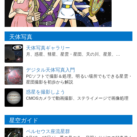
天体写真
天体写真ギャラリー
月、惑星、彗星、星雲・星団、天の川、星景、…
デジタル天体写真入門
PCソフトで撮影＆処理。明るい場所でもできる星雲・
星団撮影を初歩から解説
惑星を撮影しよう
CMOSカメラで動画撮影、ステライメージで画像処理
星空ガイド
ペルセウス座流星群