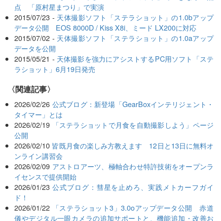
点 「原村星まつり」で実演
2015/07/23 -
天体撮影ソフト「ステラショット」の1.0bアップ
データ公開 EOS 8000D / Kiss X8i、ミード LX200に対応
2015/07/02 -
天体撮影ソフト「ステラショット」の1.0aアップ
データを公開
2015/05/21 -
天体撮影を強力にアシストするPC用ソフト「ステ
ラショット」6月19日発売
関連記事
2026/02/26
公式ブログ：新登場「GearBoxインテリジェント・
タイマー」とは
2026/02/19
「ステラショットで月食を自動撮影しよう」ページ
公開
2026/02/10
皆既月食の楽しみ方教えます 12日と13日に無料オ
ンライン講習会
2026/02/09
アストロアーツ、極軸合わせ特許技術をオープンラ
イセンスで提供開始
2026/01/23
公式ブログ：彗星を止めろ、実践メトカーフガイ
ド！
2026/01/22
「ステラショット3」3.0oアップデータ公開 赤道
儀やデジタル一眼カメラの追加サポートと、機能追加・改善お