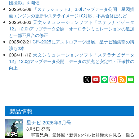
団撮影」を開催
2025/05/08
「ステラショット3」3.0lアップデータ公開 星図描
画エンジンの更新やステライメージ10対応、不具合修正など
2025/03/03
天文シミュレーションソフト「ステラナビゲータ
12」12.0hアップデータ公開 オーロラシミュレーションの追加
と一部不具合の修正
2025/02/21
CP+2025にアストロアーツ出展、星ナビ編集部の講
演も2本
2024/11/12
天文シミュレーションソフト「ステラナビゲータ
12」12.0gアップデータ公開 データの拡充と安定性・正確性の
向上
製品情報
星ナビ 2026年9月号
8月5日 発売
「宇宙兄弟」最終回 / 新月のペルセ群極大を見る・撮る