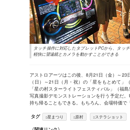
タッチ操作に対応したタブレットPCから、タッ
軽快に望遠鏡とカメラを動かすことができる
アストロアーツはこの後、8月21日（金）～23
（日）～21日（月・祝）の「星をもとめて」（
「星の村スターライトフェスティバル」（福島
写真撮影デモンストレーションを行う予定だ。
持ち帰ることもできる。もちろん、会場特価で
タグ
星まつり
原村
ステラショット
〈関連リンク〉