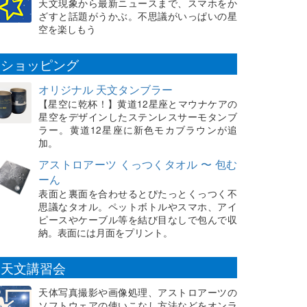
天文現象から最新ニュースまで、スマホをか
ざすと話題がうかぶ。不思議がいっぱいの星
空を楽しもう
ショッピング
オリジナル 天文タンブラー
【星空に乾杯！】黄道12星座とマウナケアの
星空をデザインしたステンレスサーモタンブ
ラー。黄道12星座に新色モカブラウンが追
加。
アストロアーツ くっつくタオル 〜 包む
ーん
表面と裏面を合わせるとぴたっとくっつく不
思議なタオル。ペットボトルやスマホ、アイ
ピースやケーブル等を結び目なしで包んで収
納。表面には月面をプリント。
天文講習会
天体写真撮影や画像処理、アストロアーツの
ソフトウェアの使いこなし方法などをオンラ