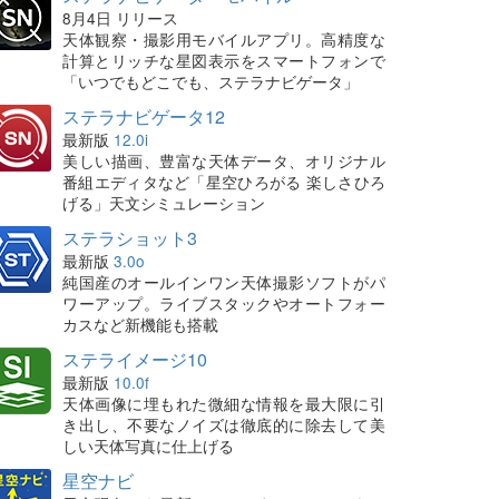
8月4日 リリース
天体観察・撮影用モバイルアプリ。高精度な
計算とリッチな星図表示をスマートフォンで
「いつでもどこでも、ステラナビゲータ」
ステラナビゲータ12
最新版
12.0i
美しい描画、豊富な天体データ、オリジナル
番組エディタなど「星空ひろがる 楽しさひろ
げる」天文シミュレーション
ステラショット3
最新版
3.0o
純国産のオールインワン天体撮影ソフトがパ
ワーアップ。ライブスタックやオートフォー
カスなど新機能も搭載
ステライメージ10
最新版
10.0f
天体画像に埋もれた微細な情報を最大限に引
き出し、不要なノイズは徹底的に除去して美
しい天体写真に仕上げる
星空ナビ