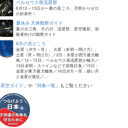
ペルセウス座流星群
8月12～13日が一番の見ごろ。月明かりゼロ
の好条件！
夏休み 天体観察ガイド
夏の大三角、天の川、流星群、星空撮影。初
級者向けの観察ガイド
8月の見どころ
金星（夕方～宵）、火星（未明～明け方）、
土星（宵～明け方）／2日：水星が西方最大離
角／12～13日：ペルセウス座流星群が極大／
13日未明：スペインなどで皆既日食／15日：
金星が東方最大離角／16日夕方～宵：細い月
と金星が接近／…
「
星空ガイド
」や「
特集一覧
」もご覧ください