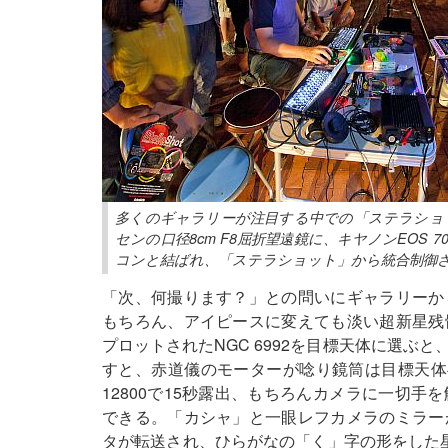
多くのギャラリーが注目する中での「ステラショッ
センの口径8cm F8屈折望遠鏡に、キヤノンEOS
コンと結ばれ、「ステラショット」から統合制御
「次、何撮ります？」との問いにギャラリーか
もちろん、アイピースに変えても淡い超新星残
プロットされたNGC 6992を目標天体に選ぶ
すと、赤道儀のモーターが唸り鏡筒は目標天体
12800で15秒露出、もちろんカメラに一切
できる。「カシャ」と一眼レフカメラのミラー
タが転送され、ひらがなの「く」字の形をした