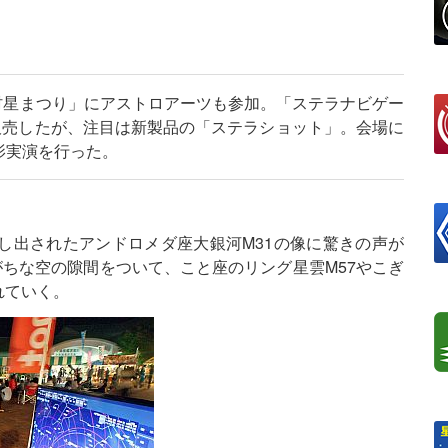
原村星まつり」にアストロアーツも参加。「ステラナビゲー
販売したが、注目は新製品の「ステラショット」。会場に
影実演を行った。
し出されたアンドロメダ座大銀河M31の像に驚きの声が
がちな空の隙間をついて、こと座のリング星雲M57やこぎ
れていく。