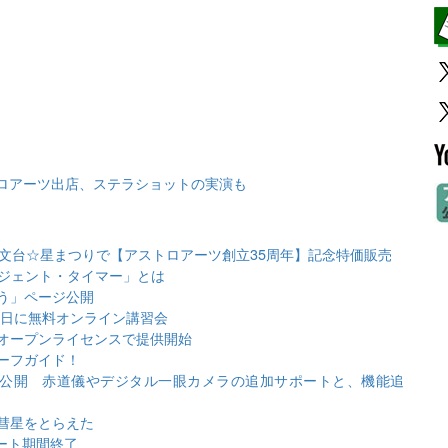
トロアーツ出店、ステラショットの実演も
村天文台☆星まつりで【アストロアーツ創立35周年】記念特価販売
リジェント・タイマー」とは
う」ページ公開
3日に無料オンライン講習会
オープンライセンスで提供開始
ーフガイド！
ータ公開 赤道儀やデジタル一眼カメラの追加サポートと、機能追
彗星をとらえた
ポート期間終了