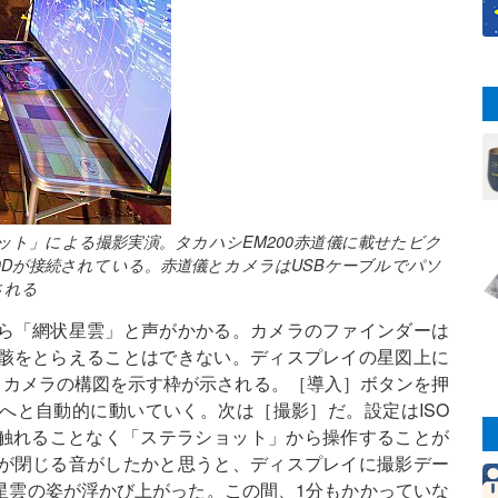
ト」による撮影実演。タカハシEM200赤道儀に載せたビク
 70Dが接続されている。赤道儀とカメラはUSBケーブルでパソ
される
ら「網状星雲」と声がかかる。カメラのファインダーは
骸をとらえることはできない。ディスプレイの星図上に
と、カメラの構図を示す枠が示される。［導入］ボタンを押
へと自動的に動いていく。次は［撮影］だ。設定はISO
手を触れることなく「ステラショット」から操作することが
が閉じる音がしたかと思うと、ディスプレイに撮影デー
星雲の姿が浮かび上がった。この間、1分もかかっていな