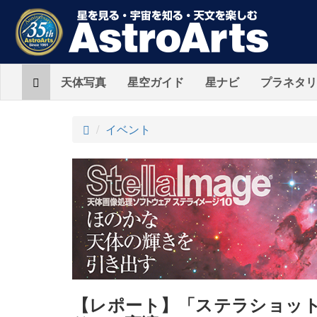
Home
天体写真
星空ガイド
星ナビ
プラネタリ
ト
イベント
ッ
プ
【レポート】「ステラショッ