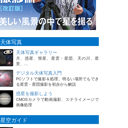
天体写真
天体写真ギャラリー
月、惑星、彗星、星雲・星団、天の川、星
景、…
デジタル天体写真入門
PCソフトで撮影＆処理。明るい場所でもでき
る星雲・星団撮影を初歩から解説
惑星を撮影しよう
CMOSカメラで動画撮影、ステライメージで
画像処理
星空ガイド