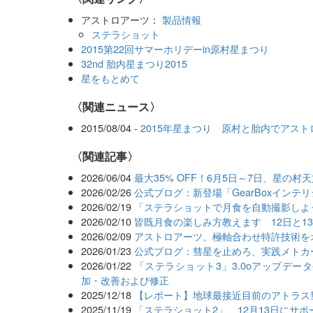
アストロアーツ：
製品情報
ステラショット
2015第22回サマーホリデーin原村星まつり
32nd 胎内星まつり2015
星をもとめて
〈関連ニュース〉
2015/08/04 -
2015年星まつり 原村と胎内でアス
関連記事
2026/06/04
最大35% OFF！6月5日～7日、星の
2026/02/26
公式ブログ：新登場「GearBoxインテ
2026/02/19
「ステラショットで月食を自動撮影しよ
2026/02/10
皆既月食の楽しみ方教えます 12日と1
2026/02/09
アストロアーツ、極軸合わせ特許技術を
2026/01/23
公式ブログ：彗星を止めろ、実践メトカ
2026/01/22
「ステラショット3」3.0oアップデ
加・改善および修正
2025/12/18
【レポート】地球最接近目前のアトラス
2025/11/19
「ステラショット2」、12月13日にサ