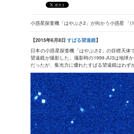
小惑星探査機「はやぶさ2」が向かう小惑星 「(162
【2015年6月8日
すばる望遠鏡
】
日本の小惑星探査機「はやぶさ2」の目標天体である小
望遠鏡が撮影した。撮影時の1999 JU3は地球か
だったが、集光力に優れたすばる望遠鏡はわずか