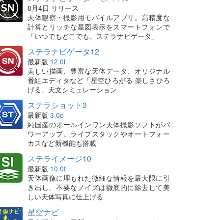
8月4日 リリース
天体観察・撮影用モバイルアプリ。高精度な
計算とリッチな星図表示をスマートフォンで
「いつでもどこでも、ステラナビゲータ」
ステラナビゲータ12
最新版
12.0i
美しい描画、豊富な天体データ、オリジナル
番組エディタなど「星空ひろがる 楽しさひろ
げる」天文シミュレーション
ステラショット3
最新版
3.0o
純国産のオールインワン天体撮影ソフトがパ
ワーアップ。ライブスタックやオートフォー
カスなど新機能も搭載
ステライメージ10
最新版
10.0f
天体画像に埋もれた微細な情報を最大限に引
き出し、不要なノイズは徹底的に除去して美
しい天体写真に仕上げる
星空ナビ