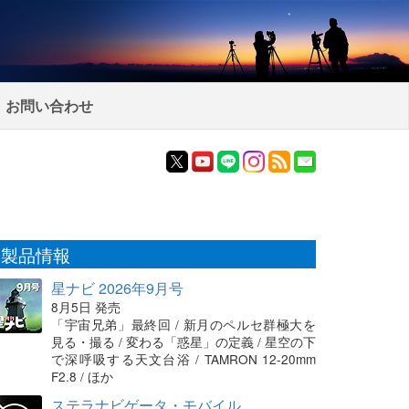
お問い合わせ
製品情報
星ナビ 2026年9月号
8月5日 発売
「宇宙兄弟」最終回 / 新月のペルセ群極大を
見る・撮る / 変わる「惑星」の定義 / 星空の下
で深呼吸する天文台浴 / TAMRON 12-20mm
F2.8 / ほか
ステラナビゲータ・モバイル