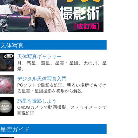
天体写真
天体写真ギャラリー
月、惑星、彗星、星雲・星団、天の川、星
景、…
デジタル天体写真入門
PCソフトで撮影＆処理。明るい場所でもでき
る星雲・星団撮影を初歩から解説
惑星を撮影しよう
CMOSカメラで動画撮影、ステライメージで
画像処理
星空ガイド