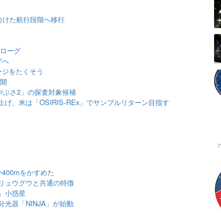
へ向けた航行段階へ移行
ロローグ
げへ
ージをたくそう
公開
やぶさ2」の探査対象候補
上げ、米は「OSIRIS-REx」でサンプルリターン目指す
400mをかすめた
リュウグウと共通の特徴
」小惑星
光器「NINJA」が始動