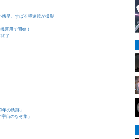
小惑星、すばる望遠鏡が撮影
探査機運用で開始！
事終了
0年の軌跡」
す宇宙のなぞ集」
」