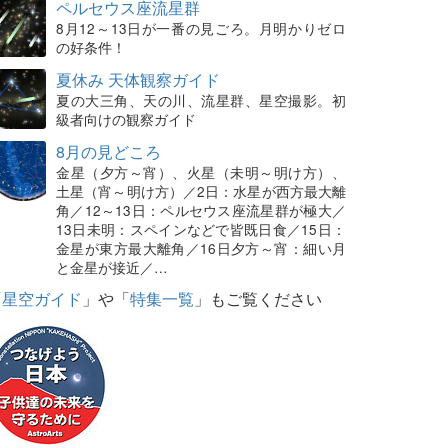
ペルセウス座流星群
8月12～13日が一番の見ごろ。月明かりゼロ
の好条件！
夏休み 天体観察ガイド
夏の大三角、天の川、流星群、星空撮影。初
級者向けの観察ガイド
8月の見どころ
金星（夕方～宵）、火星（未明～明け方）、
土星（宵～明け方）／2日：水星が西方最大離
角／12～13日：ペルセウス座流星群が極大／
13日未明：スペインなどで皆既日食／15日：
金星が東方最大離角／16日夕方～宵：細い月
と金星が接近／…
「
星空ガイド
」や「
特集一覧
」もご覧ください