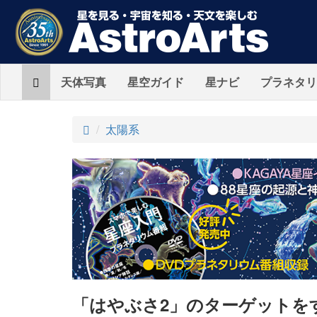
Home
天体写真
星空ガイド
星ナビ
プラネタリ
ト
太陽系
ッ
プ
「はやぶさ2」のターゲットを