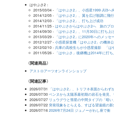
はやぶさ2：
2015/03/04 -
「はやぶさ2」、小惑星1999 JU3
2014/12/05 -
「はやぶさ2」、翼を広げ順調に飛行
2014/12/03 -
「はやぶさ2」、打ち上げ成功
2014/11/25 -
はやぶさからはやぶさ2へ 旅のプ
2014/09/30 -
「はやぶさ2」、11月30日に打ち上
2013/03/29 -
「はやぶさ2」に2020年へのメッセ
2012/12/27 -
小惑星探査機「はやぶさ2」の機体
2012/02/10 -
兵庫の高校生らが小惑星撮影 「は
2011/05/26 -
「はやぶさ」後継機は2014年に打ち
〈関連商品〉
アストロアーツオンラインショップ
関連記事
2026/07/31
「はやぶさ2」、トリフネ表面からわずか
2026/07/30
ベンヌから太陽系最初期の岩石を発見、
2026/07/27
リュウグウと彗星の中間タイプの「暗い
2026/07/22
突発現象をとらえる、すばる望遠鏡の新分
2026/07/16
2026年7月24日 ジュノーがわし座で衝