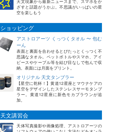
天文現象から最新ニュースまで、スマホをか
ざすと話題がうかぶ。不思議がいっぱいの星
空を楽しもう
ショッピング
アストロアーツ くっつくタオル 〜 包む
ーん
表面と裏面を合わせるとぴたっとくっつく不
思議なタオル。ペットボトルやスマホ、アイ
ピースやケーブル等を結び目なしで包んで収
納。表面には月面をプリント。
オリジナル 天文タンブラー
【星空に乾杯！】黄道12星座とマウナケアの
星空をデザインしたステンレスサーモタンブ
ラー。黄道12星座に新色モカブラウンが追
加。
天文講習会
天体写真撮影や画像処理、アストロアーツの
ソフトウェアの使いこなし方法などをオンラ