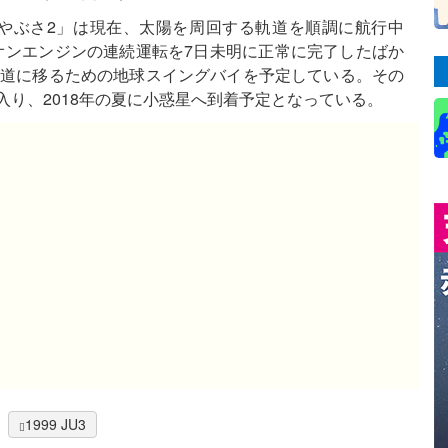
はやぶさ2」は現在、太陽を周回する軌道を順調に航行中
オンエンジンの連続運転を7日未明に正常に完了したばか
かう軌道に移るための地球スイングバイを予定している。その
に入り、2018年の夏に小惑星へ到着予定となっている。
1999 JU3