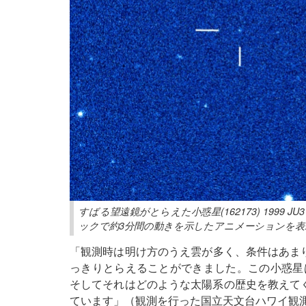
すばる望遠鏡がとらえた小惑星(162173) 1999 
ックで約3分間の動きを示したアニメーションを表
「観測時は明け方のうえ雲が多く、条件はあまり良
っきりとらえることができました。この小惑星
そしてそれはどのような太陽系の歴史を教えて
ています」（観測を行った国立天文台ハワイ観