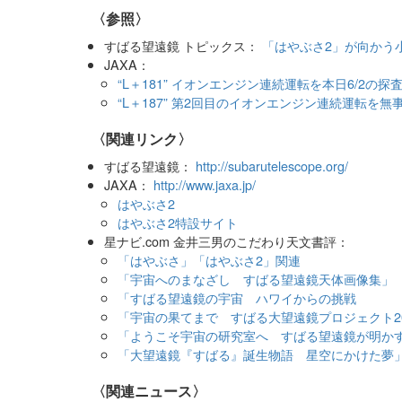
〈参照〉
すばる望遠鏡 トピックス：
「はやぶさ2」が向かう
JAXA：
“L＋181” イオンエンジン連続運転を本日6/2の
“L＋187” 第2回目のイオンエンジン連続運転を無
〈関連リンク〉
すばる望遠鏡：
http://subarutelescope.org/
JAXA：
http://www.jaxa.jp/
はやぶさ2
はやぶさ2特設サイト
星ナビ.com 金井三男のこだわり天文書評：
「はやぶさ」「はやぶさ2」関連
「宇宙へのまなざし すばる望遠鏡天体画像集」
「すばる望遠鏡の宇宙 ハワイからの挑戦
「宇宙の果てまで すばる大望遠鏡プロジェクト2
「ようこそ宇宙の研究室へ すばる望遠鏡が明か
「大望遠鏡『すばる』誕生物語 星空にかけた夢
〈関連ニュース〉