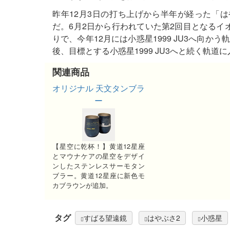
昨年12月3日の打ち上げから半年が経った「
だ。6月2日から行われていた第2回目となるイ
りで、今年12月には小惑星1999 JU3へ向
後、目標とする小惑星1999 JU3へと続く軌道
関連商品
オリジナル 天文タンブラ
ー
【星空に乾杯！】黄道12星座
とマウナケアの星空をデザイ
ンしたステンレスサーモタン
ブラー。黄道12星座に新色モ
カブラウンが追加。
タグ
すばる望遠鏡
はやぶさ2
小惑星