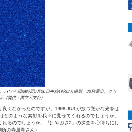
JU3。ハワイ現地時間5月20日午前4時23分撮影、30秒露出。クリ
示（提供：国立天文台）
くなかったのですが、1999 JU3 が放つ微かな光をは
はどのような素顔を我々に見せてくれるのでしょうか。
くれるのでしょうか。『はやぶさ2』の探査を心待ちにし
測所の寺居剛さん）。