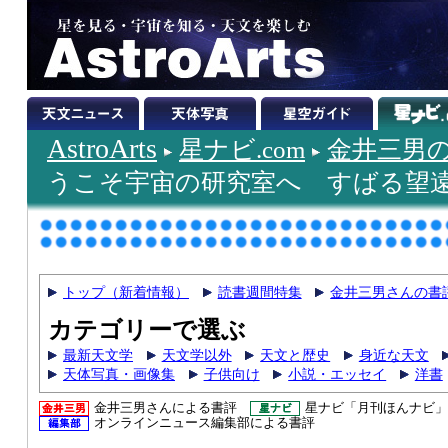
AstroArts
星ナビ.com
金井三男
うこそ宇宙の研究室へ すばる望
トップ（新着情報）
読書週間特集
金井三男さんの書
カテゴリーで選ぶ
最新天文学
天文学以外
天文と歴史
身近な天文
天体写真・画像集
子供向け
小説・エッセイ
洋書
金井三男さんによる書評
星ナビ「月刊ほんナビ」
オンラインニュース編集部による書評