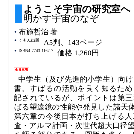
ようこそ宇宙の研究室
明かす宇宙のなぞ
布施哲治 著
くもん出版
A5判、143ページ
ISBN4-7743-1167-7
価格 1,260円
中学生（及び先進的小学生）向
書。すばるの活動を良く知るため
記されているが、ポイントは第三
ばる望遠鏡の性能や発見した諸天
第六章の今後日本が打ち上げる人
査・アルマ計画・次世代超大口径