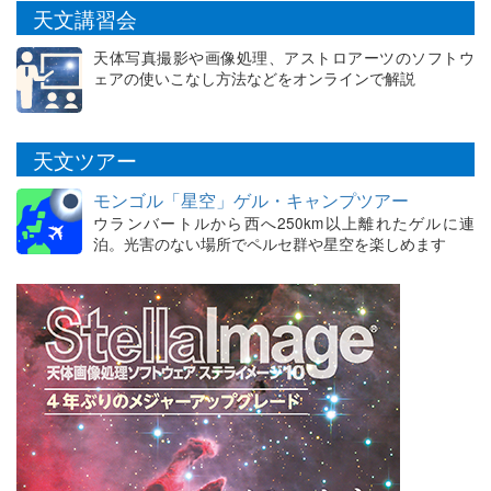
天文講習会
天体写真撮影や画像処理、アストロアーツのソフトウ
ェアの使いこなし方法などをオンラインで解説
天文ツアー
モンゴル「星空」ゲル・キャンプツアー
ウランバートルから西へ250km以上離れたゲルに連
泊。光害のない場所でペルセ群や星空を楽しめます