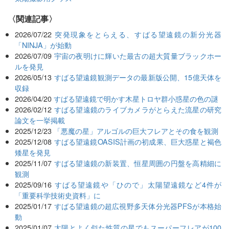
関連記事
2026/07/22
突発現象をとらえる、すばる望遠鏡の新分光器
「NINJA」が始動
2026/07/09
宇宙の夜明けに輝いた最古の超大質量ブラックホー
ルを発見
2026/05/13
すばる望遠鏡観測データの最新版公開、15億天体を
収録
2026/04/20
すばる望遠鏡で明かす木星トロヤ群小惑星の色の謎
2026/02/12
すばる望遠鏡のライブカメラがとらえた流星の研究
論文を一挙掲載
2025/12/23
「悪魔の星」アルゴルの巨大フレアとその食を観測
2025/12/08
すばる望遠鏡OASIS計画の初成果、巨大惑星と褐色
矮星を発見
2025/11/07
すばる望遠鏡の新装置、恒星周囲の円盤を高精細に
観測
2025/09/16
すばる望遠鏡や「ひので」太陽望遠鏡など4件が
「重要科学技術史資料」に
2025/01/17
すばる望遠鏡の超広視野多天体分光器PFSが本格始
動
2025/01/07
太陽とよく似た性質の星でもスーパーフレアが100