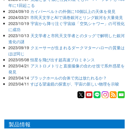
年に1回起こる
2024/09/10
カイパーベルトの外側に10個以上の天体を発見
2024/03/21
市民天文学とAIで渦巻銀河とリング銀河を大量発見
2023/10/19
宇宙から降り注ぐ宇宙線「空気シャワー」の可視化
に成功
2023/10/13
天文学者と市民天文学者とのタッグで解明した銀河
進化の謎
2023/09/19
クエーサーが生まれるダークマターハローの質量は
ほぼ同じ
2023/05/08
恒星を飛び出す超高速プロミネンス
2023/04/21
アストロメトリと直接撮像の合わせ技で系外惑星を
発見
2023/04/14
ブラックホールの合体で光は放たれるか？
2023/04/11
すばる望遠鏡の探査が、宇宙の新しい物理を示唆
製品情報