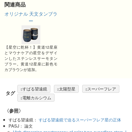
関連商品
オリジナル 天文タンブラ
ー
【星空に乾杯！】黄道12星座
とマウナケアの星空をデザイ
ンしたステンレスサーモタン
ブラー。黄道12星座に新色モ
カブラウンが追加。
すばる望遠鏡
太陽型星
スーパーフレア
タグ
電離カルシウム
〈参照〉
すばる望遠鏡：
すばる望遠鏡で迫るスーパーフレア星の正体
PASJ： 論文
High-dispersion spectroscopy of solar-type superflare stars. I.