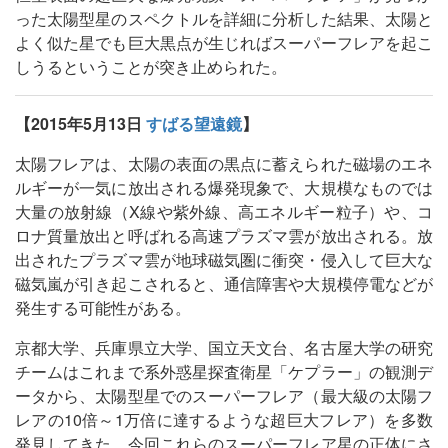
った太陽型星のスペクトルを詳細に分析した結果、太陽と
よく似た星でも巨大黒点が生じればスーパーフレアを起こ
しうるということが突き止められた。
【2015年5月13日
すばる望遠鏡
】
太陽フレアは、太陽の表面の黒点に蓄えられた磁場のエネ
ルギーが一気に放出される爆発現象で、大規模なものでは
大量の放射線（X線や紫外線、高エネルギー粒子）や、コ
ロナ質量放出と呼ばれる高速プラズマ雲が放出される。放
出されたプラズマ雲が地球磁気圏に衝突・侵入して巨大な
磁気嵐が引き起こされると、通信障害や大規模停電などが
発生する可能性がある。
京都大学、兵庫県立大学、国立天文台、名古屋大学の研究
チームはこれまで系外惑星探査衛星「ケプラー」の観測デ
ータから、太陽型星でのスーパーフレア（最大級の太陽フ
レアの10倍～1万倍に達するような超巨大フレア）を多数
発見してきた。今回これらのスーパーフレア星の正体にさ