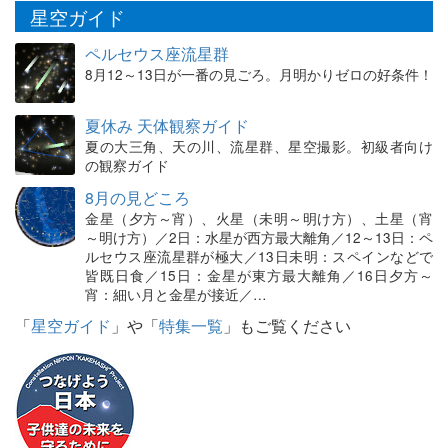
星空ガイド
ペルセウス座流星群
8月12～13日が一番の見ごろ。月明かりゼロの好条件！
夏休み 天体観察ガイド
夏の大三角、天の川、流星群、星空撮影。初級者向け
の観察ガイド
8月の見どころ
金星（夕方～宵）、火星（未明～明け方）、土星（宵
～明け方）／2日：水星が西方最大離角／12～13日：ペ
ルセウス座流星群が極大／13日未明：スペインなどで
皆既日食／15日：金星が東方最大離角／16日夕方～
宵：細い月と金星が接近／…
「
星空ガイド
」や「
特集一覧
」もご覧ください