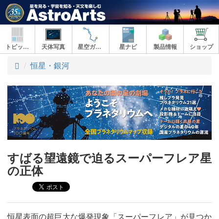
トピックス
天体写真
星空ガイド
星ナビ
製品情報
ショップ
ト
恒星・銀河
ッ
プ
すばる望遠鏡で迫るスーパーフレア星
の正体
恒星表面の超巨大な爆発現象「スーパーフレア」が見つか