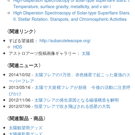
Temperature, surface gravity, metallicity, and v sin i
High Dispersion Spectroscopy of Solar-type Superflare Stars.
II. Stellar Rotation, Starspots, and Chromospheric Activities
〈関連リンク〉
すばる望遠鏡：
http://subarutelescope.org/
HDS
アストロアーツ投稿画像ギャラリー：
太陽
〈関連ニュース〉
2014/10/02 -
太陽フレアの1万倍、赤色矮星で起こった最強のス
ーパーフレア
2013/05/16 -
太陽で大規模フレアが頻発 今後の活動に注意呼
びかけ
2012/11/06 -
太陽フレアの発生原因となる磁場構造を解明
2012/07/06 -
恒星フレアで吹き飛ばされる惑星の大気
〈関連製品・商品〉
太陽観望用グッズ
太陽撮影用グッズ