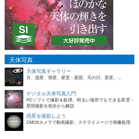
天体写真
天体写真ギャラリー
月、惑星、彗星、星雲・星団、天の川、星景、…
デジタル天体写真入門
PCソフトで撮影＆処理。明るい場所でもできる星雲・
星団撮影を初歩から解説
惑星を撮影しよう
CMOSカメラで動画撮影、ステライメージで画像処理