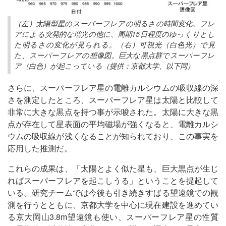
（左）太陽型星のスーパーフレアの明るさの時間変化。フレ
アによる突発的な増光の他に、周期15日程度のゆっくりとし
た明るさの変化が見られる。（右）可視光（白色光）で見
た、スーパーフレアの想像図。巨大な黒点群でスーパーフレ
ア（白色）が起こっている（提供：京都大学、以下同）
さらに、スーパーフレア星の電離カルシウムの吸収線の深
さを測定したところ、スーパーフレア星は太陽と比較して
非常に大きな黒点を持つ事が示唆された。太陽に大きな黒
点が存在して星表面の平均磁場が強くなると、電離カルシ
ウムの吸収線が浅くなることが知られており、この事実を
応用した推測だ。
これらの成果は、「太陽とよく似た星も、巨大黒点が生じ
ればスーパーフレアを起こしうる」ということを提起して
いる。研究チームでは今後も引き続きすばる望遠鏡での観
測を行うとともに、京都大学を中心に現在建設を進めてい
る京大岡山3.8m望遠鏡も使い、スーパーフレア星の性質