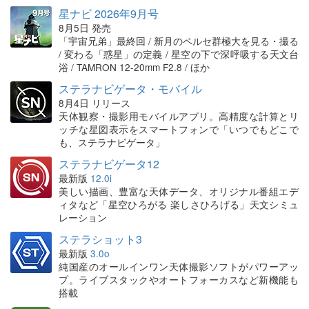
星ナビ 2026年9月号
8月5日 発売
「宇宙兄弟」最終回 / 新月のペルセ群極大を見る・撮る
/ 変わる「惑星」の定義 / 星空の下で深呼吸する天文台
浴 / TAMRON 12-20mm F2.8 / ほか
ステラナビゲータ・モバイル
8月4日 リリース
天体観察・撮影用モバイルアプリ。高精度な計算とリ
ッチな星図表示をスマートフォンで「いつでもどこで
も、ステラナビゲータ」
ステラナビゲータ12
最新版
12.0i
美しい描画、豊富な天体データ、オリジナル番組エデ
ィタなど「星空ひろがる 楽しさひろげる」天文シミュ
レーション
ステラショット3
最新版
3.0o
純国産のオールインワン天体撮影ソフトがパワーアッ
プ。ライブスタックやオートフォーカスなど新機能も
搭載