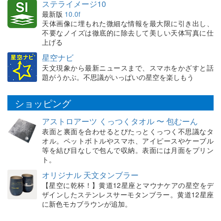
ステライメージ10
最新版
10.0f
天体画像に埋もれた微細な情報を最大限に引き出し、
不要なノイズは徹底的に除去して美しい天体写真に仕
上げる
星空ナビ
天文現象から最新ニュースまで、スマホをかざすと話
題がうかぶ。不思議がいっぱいの星空を楽しもう
ショッピング
アストロアーツ くっつくタオル 〜 包むーん
表面と裏面を合わせるとぴたっとくっつく不思議なタ
オル。ペットボトルやスマホ、アイピースやケーブル
等を結び目なしで包んで収納。表面には月面をプリン
ト。
オリジナル 天文タンブラー
【星空に乾杯！】黄道12星座とマウナケアの星空をデ
ザインしたステンレスサーモタンブラー。黄道12星座
に新色モカブラウンが追加。