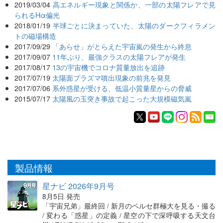
2019/03/04
高エネルギー現象と関係か、一部の太陽フレアで見
られるHα偏光
2018/01/19
半球ごとに決まっていた、太陽のダークフィラメン
トの磁場構造
2017/09/29
「あらせ」がとらえた宇宙嵐の発生から終息
2017/09/07
11年ぶり、最強クラスの太陽フレアが発生
2017/08/17
13の宇宙機でコロナ質量放出を追跡
2017/07/19
太陽面プラズマ噴出現象の前兆を発見
2017/07/06
系外惑星が受ける、低温小質量星からの脅威
2015/07/17
太陽風の玉突き事故で起こった大規模磁気嵐
製品情報
星ナビ 2026年9月号
8月5日 発売
「宇宙兄弟」最終回 / 新月のペルセ群極大を見る・撮る
/ 変わる「惑星」の定義 / 星空の下で深呼吸する天文台