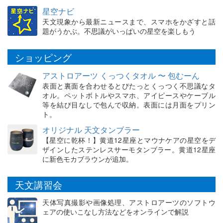
星空ナビ
天文現象から最新ニュースまで、スマホをかざすと話
題がうかぶ。不思議がいっぱいの星空を楽しもう
ショッピング
アストロアーツ くっつくタオル 〜 包むーん
表面と裏面を合わせるとぴたっとくっつく不思議なタ
オル。ペットボトルやスマホ、アイピースやケーブル
等を結び目なしで包んで収納。表面には月面をプリン
ト。
オリジナル 天文タンブラー
【星空に乾杯！】黄道12星座とマウナケアの星空をデ
ザインしたステンレスサーモタンブラー。黄道12星座
に新色モカブラウンが追加。
天文講習会
天体写真撮影や画像処理、アストロアーツのソフトウ
ェアの使いこなし方法などをオンラインで解説