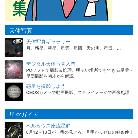
天体写真
天体写真ギャラリー
月、惑星、彗星、星雲・星団、天の川、星景、…
デジタル天体写真入門
PCソフトで撮影＆処理。明るい場所でもできる星雲・
星団撮影を初歩から解説
惑星を撮影しよう
CMOSカメラで動画撮影、ステライメージで画像処理
星空ガイド
ペルセウス座流星群
8月12～13日が一番の見ごろ。月明かりゼロの好条件！