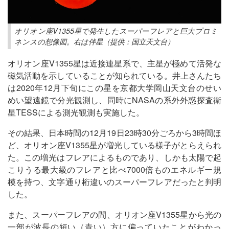
オリオン座V1355星で発生したスーパーフレアと巨大プロミ
ネンスの想像図。右は伴星（提供：国立天文台）
オリオン座V1355星は近接連星系で、主星が極めて活発な
磁気活動を示していることが知られている。井上さんたち
は2020年12月下旬にこの星を京都大学岡山天文台のせい
めい望遠鏡で分光観測し、同時にNASAの系外外惑探査衛
星TESSによる測光観測も実施した。
その結果、日本時間の12月19日23時30分ごろから3時間ほ
ど、オリオン座V1355星が増光している様子がとらえられ
た。この増光はフレアによるものであり、しかも太陽で起
こりうる最大級のフレアと比べ7000倍ものエネルギー規
模を持つ、文字通り桁違いのスーパーフレアだったと判明
した。
また、スーパーフレアの間、オリオン座V1355星から光の
一部が波長の短い（青い）方に偏っていたことがわかっ