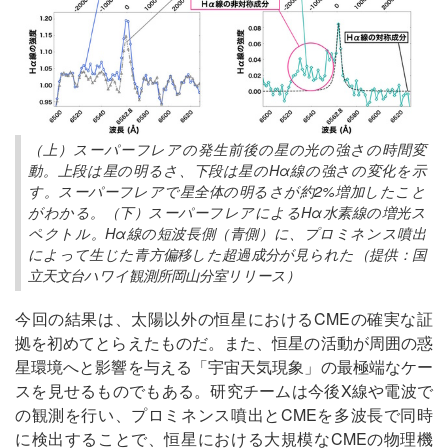
（上）スーパーフレアの発生前後の星の光の強さの時間変
動。上段は星の明るさ、下段は星のHα線の強さの変化を示
す。スーパーフレアで星全体の明るさが約2%増加したこと
がわかる。（下）スーパーフレアによるHα水素線の増光ス
ペクトル。Hα線の短波長側（青側）に、プロミネンス噴出
によって生じた青方偏移した超過成分が見られた（提供：国
立天文台ハワイ観測所岡山分室リリース）
今回の結果は、太陽以外の恒星におけるCMEの確実な証
拠を初めてとらえたものだ。また、恒星の活動が周囲の惑
星環境へと影響を与える「宇宙天気現象」の最極端なケー
スを見せるものでもある。研究チームは今後X線や電波で
の観測を行い、プロミネンス噴出とCMEを多波長で同時
に検出することで、恒星における大規模なCMEの物理機