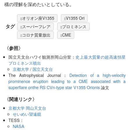
構の理解を深めたいとしている。
オリオン座V1355
V1355 Ori
タグ
スーパーフレア
プロミネンス
コロナ質量放出
CME
〈参照〉
国立天文台ハワイ観測所岡山分室：
史上最大質量の超高速恒星
プロミネンス噴出
京都大学
/
国立天文台
The Astrophysical Journal：
Detection of a high-velocity
prominence eruption leading to a CME associated with a
superflare onthe RS CVn-type star V1355 Orionis
論文
〈関連リンク〉
京都大学 岡山天文台
せいめい望遠鏡
TESS：
NASA