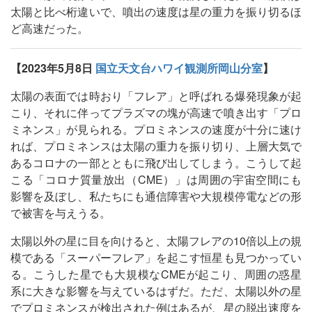
太陽と比べ桁違いで、噴出の速度は星の重力を振り切るほ
ど高速だった。
【2023年5月8日
国立天文台ハワイ観測所岡山分室
】
太陽の表面では時おり「フレア」と呼ばれる爆発現象が起
こり、それに伴ってプラズマの塊が高速で噴き出す「プロ
ミネンス」が見られる。プロミネンスの速度が十分に速け
れば、プロミネンスは太陽の重力を振り切り、上層大気で
あるコロナの一部とともに飛び出してしまう。こうして起
こる「コロナ質量放出（CME）」は周囲の宇宙空間にも
影響を及ぼし、私たちにも通信障害や大規模停電などの形
で被害を与えうる。
太陽以外の星に目を向けると、太陽フレアの10倍以上の規
模である「スーパーフレア」を起こす恒星も見つかってい
る。こうした星でも大規模なCMEが起こり、周囲の惑星
系に大きな影響を与えているはずだ。ただ、太陽以外の星
でプロミネンスが検出された例はあるが、星の脱出速度を