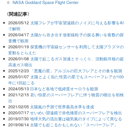
NASA Goddard Space Flight Center
関連記事
2026/05/12
太陽フレアが宇宙望遠鏡のノイズに与える影響をAI
で解明
2026/04/17
太陽から吹き出す放射線粒子の振る舞いを複数の探
査機で観測
2026/01/19
探査機の宇宙線センサーを利用して太陽プラズマの
変動をとらえた
2026/01/08
太陽で起こるガス加速とそっくり、活動銀河核の超
高速ガス噴出
2025/12/23
「悪魔の星」アルゴルの巨大フレアとその食を観測
2025/01/07
太陽とよく似た性質の星でもスーパーフレアが100
年に1回起こる
2024/05/13
日本など各地で低緯度オーロラを観測
2021/12/15
若い恒星のスーパーフレアに伴う物質の噴出を初検
出
2021/02/05
太陽嵐の予測で世界最高水準を達成
2020/07/17
せいめい望遠鏡で赤色矮星のスーパーフレアを検出
2019/07/30
地球大気の流出量は磁気嵐のタイプによって異なる
2019/06/14
太陽でも起こるかもしれない「スーパーフレア」