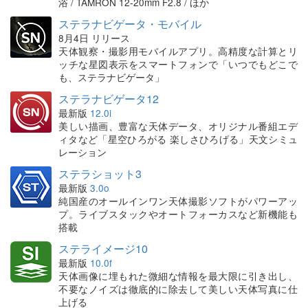
浴 / TAMRON 12-20mm F2.8 / ほか
ステラナビゲータ・モバイル
8月4日 リリース
天体観察・撮影用モバイルアプリ。高精度な計算とリ
ッチな星図表示をスマートフォンで「いつでもどこで
も、ステラナビゲータ」
ステラナビゲータ12
最新版
12.0i
美しい描画、豊富な天体データ、オリジナル番組エデ
ィタなど「星空ひろがる 楽しさひろげる」天文シミュ
レーション
ステラショット3
最新版
3.0o
純国産のオールインワン天体撮影ソフトがパワーアッ
プ。ライブスタックやオートフォーカスなど新機能も
搭載
ステライメージ10
最新版
10.0f
天体画像に埋もれた微細な情報を最大限に引き出し、
不要なノイズは徹底的に除去して美しい天体写真に仕
上げる