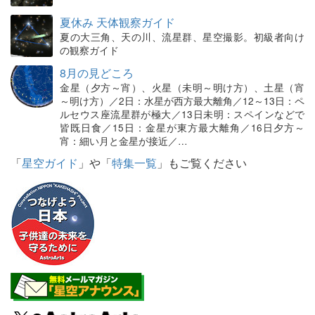
夏休み 天体観察ガイド
夏の大三角、天の川、流星群、星空撮影。初級者向け
の観察ガイド
8月の見どころ
金星（夕方～宵）、火星（未明～明け方）、土星（宵
～明け方）／2日：水星が西方最大離角／12～13日：ペ
ルセウス座流星群が極大／13日未明：スペインなどで
皆既日食／15日：金星が東方最大離角／16日夕方～
宵：細い月と金星が接近／…
「
星空ガイド
」や「
特集一覧
」もご覧ください