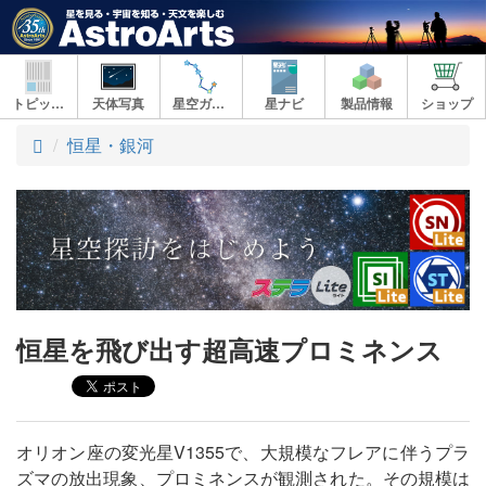
トピックス
天体写真
星空ガイド
星ナビ
製品情報
ショップ
ト
恒星・銀河
ッ
プ
恒星を飛び出す超高速プロミネンス
オリオン座の変光星V1355で、大規模なフレアに伴うプラ
ズマの放出現象、プロミネンスが観測された。その規模は