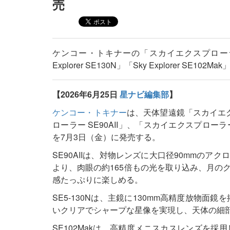
売
ケンコー・トキナーの「スカイエクスプローラー」シリ
Explorer SE130N」「Sky Explorer SE102
【2026年6月25日
星ナビ編集部
】
ケンコー・トキナー
は、天体望遠鏡「スカイエ
ローラー SE90AII」、「スカイエクスプローラー
を7月3日（金）に発売する。
SE90AIIは、対物レンズに大口径90mmの
より、肉眼の約165倍もの光を取り込み、月の
感たっぷりに楽しめる。
SE5-130Nは、主鏡に130mm高精度放物
いクリアでシャープな星像を実現し、天体の細
SE102Makは、高精度メニスカスレンズを