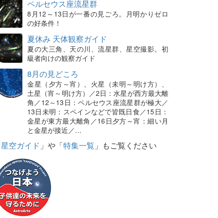
ペルセウス座流星群
8月12～13日が一番の見ごろ。月明かりゼロ
の好条件！
夏休み 天体観察ガイド
夏の大三角、天の川、流星群、星空撮影。初
級者向けの観察ガイド
8月の見どころ
金星（夕方～宵）、火星（未明～明け方）、
土星（宵～明け方）／2日：水星が西方最大離
角／12～13日：ペルセウス座流星群が極大／
13日未明：スペインなどで皆既日食／15日：
金星が東方最大離角／16日夕方～宵：細い月
と金星が接近／…
「
星空ガイド
」や「
特集一覧
」もご覧ください