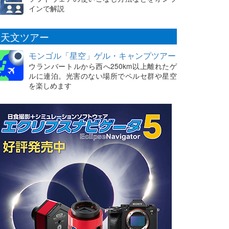
インで解説
天文ツアー
モンゴル「星空」ゲル・キャンプツアー
ウランバートルから西へ250km以上離れたゲ
ルに連泊。光害のない場所でペルセ群や星空
を楽しめます