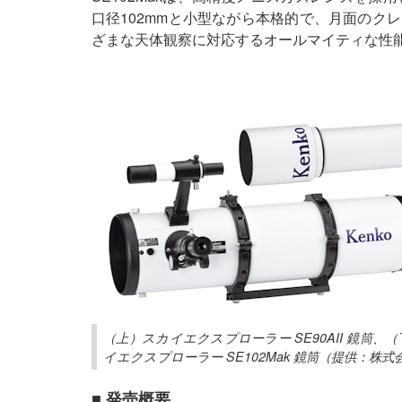
口径102mmと小型ながら本格的で、月面のク
ざまな天体観察に対応するオールマイティな性
（上）スカイエクスプローラー SE90AII 鏡筒、
イエクスプローラー SE102Mak 鏡筒（提供：
■ 発売概要