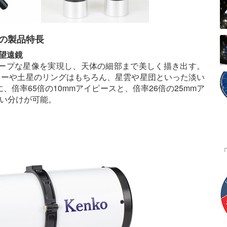
鏡筒の製品特長
望遠鏡
ープな星像を実現し、天体の細部まで美しく描き出す。
ターや土星のリングはもちろん、星雲や星団といった淡い
倍率65倍の10mmアイピースと、倍率26倍の25mmア
使い分けが可能。