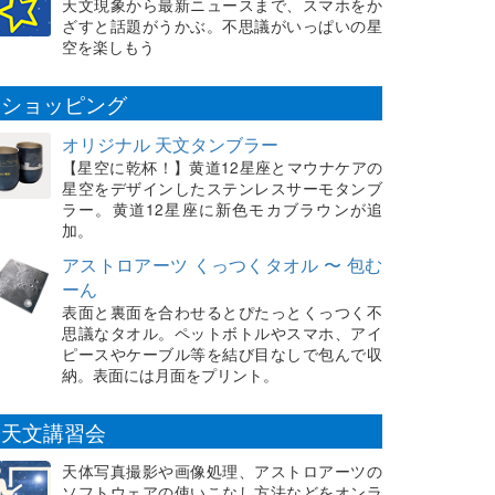
天文現象から最新ニュースまで、スマホをか
ざすと話題がうかぶ。不思議がいっぱいの星
空を楽しもう
ショッピング
オリジナル 天文タンブラー
【星空に乾杯！】黄道12星座とマウナケアの
星空をデザインしたステンレスサーモタンブ
ラー。黄道12星座に新色モカブラウンが追
加。
アストロアーツ くっつくタオル 〜 包む
ーん
表面と裏面を合わせるとぴたっとくっつく不
思議なタオル。ペットボトルやスマホ、アイ
ピースやケーブル等を結び目なしで包んで収
納。表面には月面をプリント。
天文講習会
天体写真撮影や画像処理、アストロアーツの
ソフトウェアの使いこなし方法などをオンラ