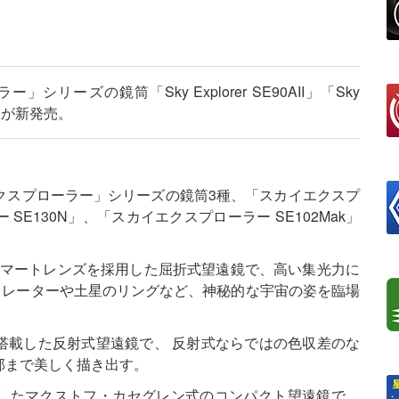
ーズの鏡筒「Sky Explorer SE90AII」「Sky
Mak」が新発売。
クスプローラー」シリーズの鏡筒3種、「スカイエクスプ
 SE130N」、「スカイエクスプローラー SE102Mak」
アクロマートレンズを採用した屈折式望遠鏡で、高い集光力に
クレーターや土星のリングなど、神秘的な宇宙の姿を臨場
面鏡を搭載した反射式望遠鏡で、 反射式ならではの色収差のな
部まで美しく描き出す。
採用したマクストフ・カセグレン式のコンパクト望遠鏡で、