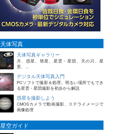
天体写真
天体写真ギャラリー
月、惑星、彗星、星雲・星団、天の川、星
景、…
デジタル天体写真入門
PCソフトで撮影＆処理。明るい場所でもでき
る星雲・星団撮影を初歩から解説
惑星を撮影しよう
CMOSカメラで動画撮影、ステライメージで
画像処理
星空ガイド