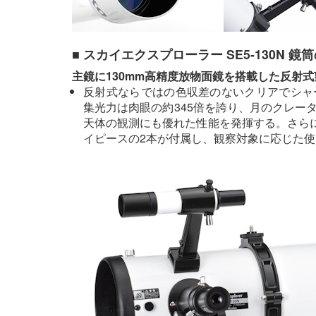
■ スカイエクスプローラー SE5-130N 
主鏡に130mm高精度放物面鏡を搭載した反射式
反射式ならではの色収差のないクリアでシャ
集光力は肉眼の約345倍を誇り、月のクレー
天体の観測にも優れた性能を発揮する。さらに、
イピースの2本が付属し、観察対象に応じた