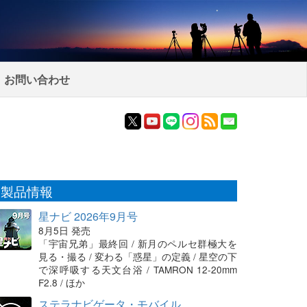
お問い合わせ
製品情報
星ナビ 2026年9月号
8月5日 発売
「宇宙兄弟」最終回 / 新月のペルセ群極大を
見る・撮る / 変わる「惑星」の定義 / 星空の下
で深呼吸する天文台浴 / TAMRON 12-20mm
F2.8 / ほか
ステラナビゲータ・モバイル