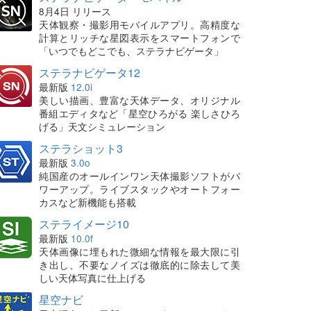
8月4日 リリース
天体観察・撮影用モバイルアプリ。高精度な
計算とリッチな星図表示をスマートフォンで
「いつでもどこでも、ステラナビゲータ」
ステラナビゲータ12
最新版
12.0i
美しい描画、豊富な天体データ、オリジナル
番組エディタなど「星空ひろがる 楽しさひろ
げる」天文シミュレーション
ステラショット3
最新版
3.0o
純国産のオールインワン天体撮影ソフトがパ
ワーアップ。ライブスタックやオートフォー
カスなど新機能も搭載
ステライメージ10
最新版
10.0f
天体画像に埋もれた微細な情報を最大限に引
き出し、不要なノイズは徹底的に除去して美
しい天体写真に仕上げる
星空ナビ