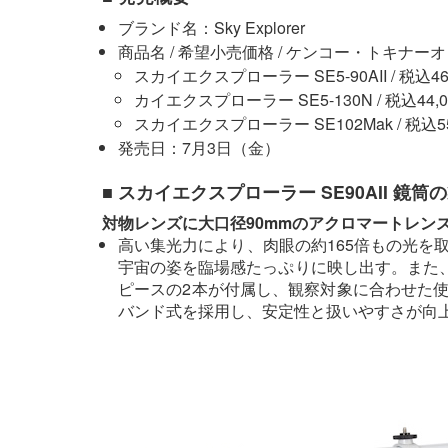
ブランド名：Sky Explorer
商品名 / 希望小売価格 / ケンコー・トキナ
スカイエクスプローラー SE5-90AII / 税込46,7
カイエクスプローラー SE5-130N / 税込44,00
スカイエクスプローラー SE102Mak / 税込55,
発売日：7月3日（金）
■ スカイエクスプローラー SE90AII 鏡筒
対物レンズに大口径90mmのアクロマートレン
高い集光力により、肉眼の約165倍もの光を
宇宙の姿を臨場感たっぷりに映し出す。また、倍
ピースの2本が付属し、観察対象に合わせた
バンド式を採用し、安定性と扱いやすさが向