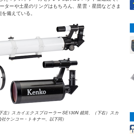
レーターや土星のリングはもちろん、星雲・星団などさま
能を備えている。
（下左）スカイエクスプローラー SE130N 鏡筒、（下右）スカ
株式会社ケンコー・トキナー、以下同）