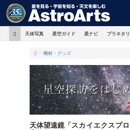
Home
天体写真
星空ガイド
星ナビ
プラネタリ
ト
機材・グッズ
ッ
プ
天体望遠鏡「スカイエクスプロ