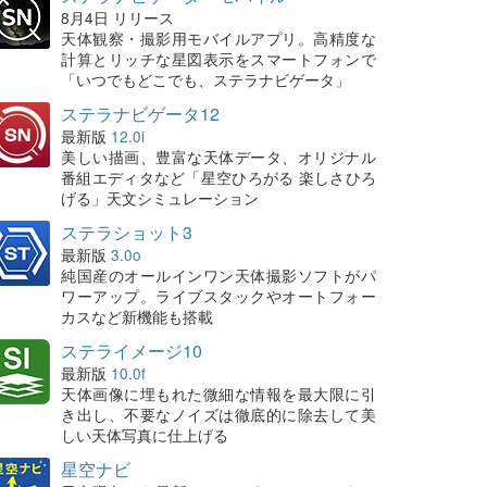
8月4日 リリース
天体観察・撮影用モバイルアプリ。高精度な
計算とリッチな星図表示をスマートフォンで
「いつでもどこでも、ステラナビゲータ」
ステラナビゲータ12
最新版
12.0i
美しい描画、豊富な天体データ、オリジナル
番組エディタなど「星空ひろがる 楽しさひろ
げる」天文シミュレーション
ステラショット3
最新版
3.0o
純国産のオールインワン天体撮影ソフトがパ
ワーアップ。ライブスタックやオートフォー
カスなど新機能も搭載
ステライメージ10
最新版
10.0f
天体画像に埋もれた微細な情報を最大限に引
き出し、不要なノイズは徹底的に除去して美
しい天体写真に仕上げる
星空ナビ