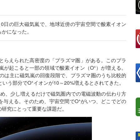
月10日の巨大磁気嵐で、地球近傍の宇宙空間で酸素イオン
らかになった。
とらえられた高密度の「プラズマ圏」がある。このプラ
+
嵐が起こると一部の領域で酸素イオン（O
）が増える。
のは主に磁気嵐の回復段階で、プラズマ圏のうち比較的
+
という部分でO
イオンが10～20%増えるとされてきた。
ため、少し増えるだけで磁気圏内での電磁波動の伝わり方
+
を与える。そのため、宇宙空間でO
がいつ、どこでどの
の研究にとって重要な課題だ。