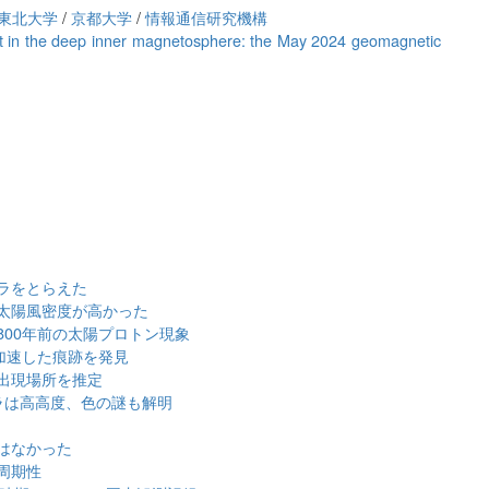
東北大学
/
京都大学
/
情報通信研究機構
 in the deep inner magnetosphere: the May 2024 geomagnetic
ラをとらえた
太陽風密度が高かった
00年前の太陽プロトン現象
加速した痕跡を発見
出現場所を推定
ラは高高度、色の謎も解明
はなかった
周期性