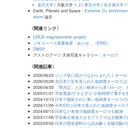
金沢大学
/ 大阪大学
1
,
2
/
東京大学
/
名古屋大学
/
Earth, Planets and Space：
Extreme O+ enrichment
storm
論文
〈関連リンク〉
CRUX magnetometer project
ジオスペース探査衛星「あらせ」（ERG）
DMSP
アストロアーツ 天体写真ギャラリー：
オーロラ
関連記事
2026/06/23
リング状に拡がりながらまたたくオーロ
2026/05/28
北日本で近年見られた低緯度オーロラは
2026/04/20
「明月記」と古い樹木から見つかった、8
2025/01/21
宇宙電波の“さえずり”が短時間で電子を
2024/12/13
日本で撮影された青い低緯度オーロラの
2024/11/06
今年5月に日本で見られた低緯度オーロ
2024/05/13
日本など各地で低緯度オーロラを観測
2023/11/06
宇宙嵐を発達させるプラズマは太陽風で
2023/05/02
日本の歴史資料から読み解く太陽活動の