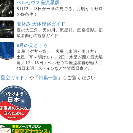
ペルセウス座流星群
8月12～13日が一番の見ごろ。月明かりゼロ
の好条件！
夏休み 天体観察ガイド
夏の大三角、天の川、流星群、星空撮影。初
級者向けの観察ガイド
8月の見どころ
金星（夕方～宵）、火星（未明～明け方）、
土星（宵～明け方）／2日：水星が西方最大離
角／12～13日：ペルセウス座流星群が極大／
13日未明：スペインなどで皆既日食／…
「
星空ガイド
」や「
特集一覧
」もご覧ください