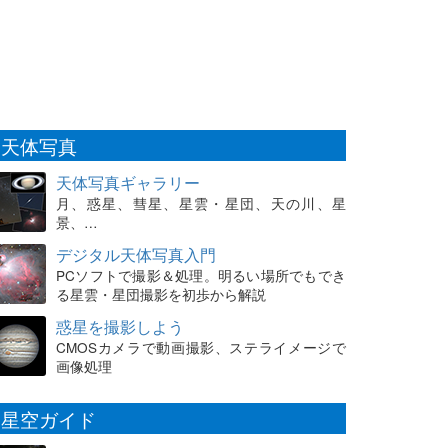
天体写真
天体写真ギャラリー
月、惑星、彗星、星雲・星団、天の川、星
景、…
デジタル天体写真入門
PCソフトで撮影＆処理。明るい場所でもでき
る星雲・星団撮影を初歩から解説
惑星を撮影しよう
CMOSカメラで動画撮影、ステライメージで
画像処理
星空ガイド