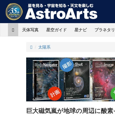
Home
天体写真
星空ガイド
星ナビ
プラネタリ
ト
太陽系
ッ
プ
巨大磁気嵐が地球の周辺に酸素