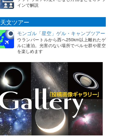
インで解説
天文ツアー
モンゴル「星空」ゲル・キャンプツアー
ウランバートルから西へ250km以上離れたゲ
ルに連泊。光害のない場所でペルセ群や星空
を楽しめます