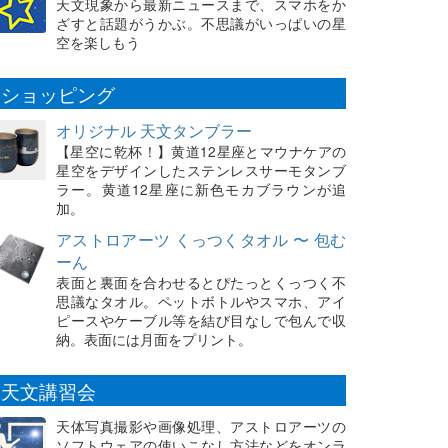
天文現象から最新ニュースまで、スマホをか
ざすと話題がうかぶ。不思議がいっぱいの星
空を楽しもう
ショッピング
オリジナル 天文タンブラー
【星空に乾杯！】黄道12星座とマウナケアの
星空をデザインしたステンレスサーモタンブ
ラー。黄道12星座に新色モカブラウンが追
加。
アストロアーツ くっつくタオル 〜 包む
ーん
表面と裏面を合わせるとぴたっとくっつく不
思議なタオル。ペットボトルやスマホ、アイ
ピースやケーブル等を結び目なしで包んで収
納。表面には月面をプリント。
天文講習会
天体写真撮影や画像処理、アストロアーツの
ソフトウェアの使いこなし方法などをオンラ