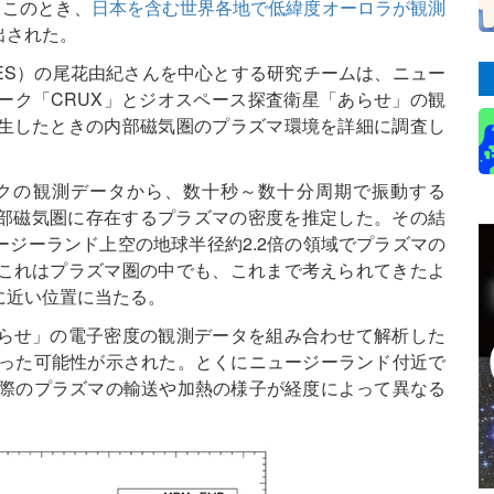
る。このとき、
日本を含む世界各地で低緯度オーロラが観測
出された。
PES）の尾花由紀さんを中心とする研究チームは、ニュー
ーク「CRUX」とジオスペース探査衛星「あらせ」の観
生したときの内部磁気圏のプラズマ環境を詳細に調査し
クの観測データから、数十秒～数十分周期で振動する
内部磁気圏に存在するプラズマの密度を推定した。その結
ュージーランド上空の地球半径約2.2倍の領域でプラズマの
これはプラズマ圏の中でも、これまで考えられてきたよ
に近い位置に当たる。
らせ」の電子密度の観測データを組み合わせて解析した
った可能性が示された。とくにニュージーランド付近で
際のプラズマの輸送や加熱の様子が経度によって異なる