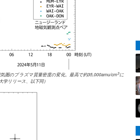
3
気圏のプラズマ質量密度の変化。最高で約35,000amu/cm
に
大学リリース、以下同）