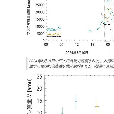
2024年5月10日の巨大磁気嵐で観測された、内部磁
達する極端な高密度状態が観測された（提供：九州