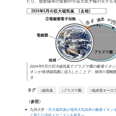
たり、放射線帯の変動や宇宙天気予報のモデル
2024年5月の巨大磁気嵐でプラズマ圏の酸素イ
オンが地球磁気圏に流入したことで、地球の電離
る
タグ
磁気嵐
プラズマ圏
低緯度オーロ
〈参照〉
九州大学：
巨大磁気嵐が地球大気由来の酸素イオンを
と新たな供給メカニズムを発見―