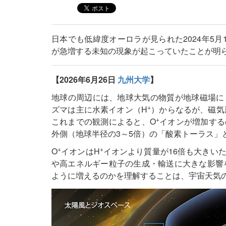
日本でも低緯度オーロラが見られた2024年5
が急増する未知の現象が起こっていたことが明
【2026年6月26日
九州大学
】
地球の周辺には、地球大気の物質が地球磁場に
+
ズマは主に水素イオン（H
）からなるが、磁気
+
これまでの観測によると、O
イオンが増加する
外側（地球半径の3～5倍）の「酸素トーラス」
+
+
O
イオンはH
イオンより質量が16倍も大きい
や高エネルギー粒子の生成・輸送に大きな影響
ように増えるのかを理解することは、宇宙天気