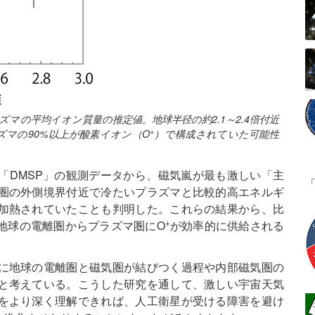
マの平均イオン質量の推定値。地球半径の約2.1～2.4倍付近
+
ズマの90%以上が酸素イオン（O
）で構成されていた可能性
「DMSP」の観測データから、磁気嵐が最も激しい「主
圏の外側境界付近で冷たいプラズマと比較的高エネルギ
加熱されていたことも判明した。これらの結果から、比
+
地球の電離圏からプラズマ圏にO
が効率的に供給される
に地球の電離圏と磁気圏が結びつく過程や内部磁気圏の
と考えている。こうした研究を通して、激しい宇宙天気
をより深く理解できれば、人工衛星が受ける障害を避け