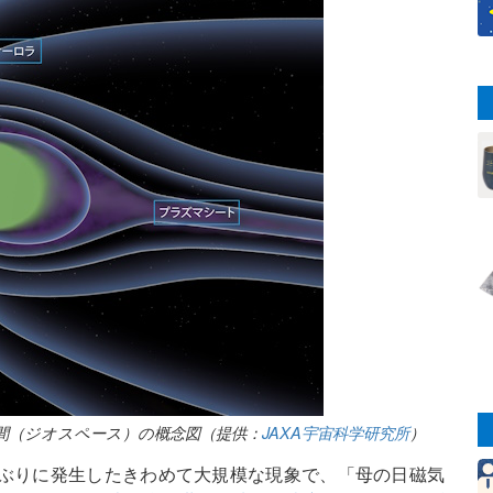
間（ジオスペース）の概念図（提供：
JAXA宇宙科学研究所
）
0年ぶりに発生したきわめて大規模な現象で、「母の日磁気