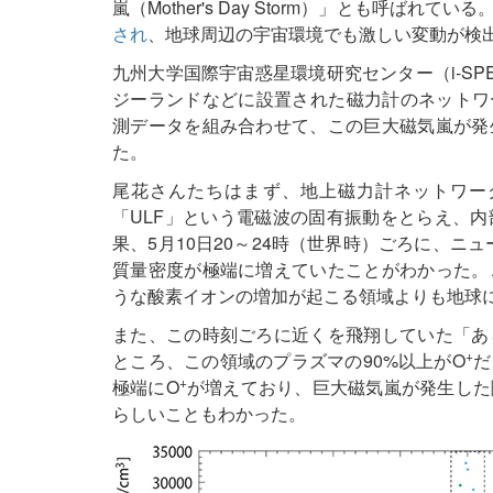
嵐（Mother's Day Storm）」とも呼ばれてい
され
、地球周辺の宇宙環境でも激しい変動が検
九州大学国際宇宙惑星環境研究センター（i-S
ジーランドなどに設置された磁力計のネットワ
測データを組み合わせて、この巨大磁気嵐が発
た。
尾花さんたちはまず、地上磁力計ネットワー
「ULF」という電磁波の固有振動をとらえ、
果、5月10日20～24時（世界時）ごろに、ニ
質量密度が極端に増えていたことがわかった。
うな酸素イオンの増加が起こる領域よりも地球
また、この時刻ごろに近くを飛翔していた「あ
+
ところ、この領域のプラズマの90%以上がO
だ
+
極端にO
が増えており、巨大磁気嵐が発生した
らしいこともわかった。