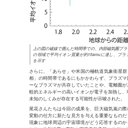
上の図の破線で囲んだ時間帯での、内部磁気圏プラズ
の領域で平均イオン質量が約15amuに達し、プラ
を示す
さらに、「あらせ」や米国の極軌道気象衛星群
相」の時間帯であるにもかかわらず、プラズマ
ーなプラズマが共存していたことや、電離圏が
較的エネルギーの高いイオンが電子を加熱し、
未知のしくみが存在する可能性が示唆された。
尾花さんたちは今回の成果を、巨大磁気嵐の際
変動の仕方に新たな見方を与える重要なものだ
現象に地球周辺の宇宙環境がどう応答するのか