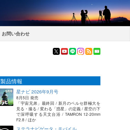
お問い合わせ
製品情報
星ナビ 2026年9月号
8月5日 発売
「宇宙兄弟」最終回 / 新月のペルセ群極大を
見る・撮る / 変わる「惑星」の定義 / 星空の下
で深呼吸する天文台浴 / TAMRON 12-20mm
F2.8 / ほか
ステラナビゲータ・モバイル