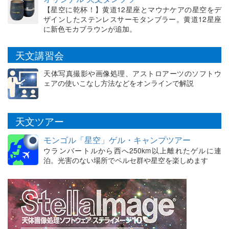
【星空に乾杯！】黄道12星座とマウナケアの星空をデ
ザインしたステンレスサーモタンブラー。黄道12星座
に新色モカブラウンが追加。
天文講習会
天体写真撮影や画像処理、アストロアーツのソフトウ
ェアの使いこなし方法などをオンラインで解説
天文ツアー
モンゴル「星空」ゲル・キャンプツアー
ウランバートルから西へ250km以上離れたゲルに連
泊。光害のない場所でペルセ群や星空を楽しめます