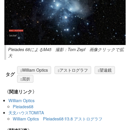
Pleiades 68によるM45 撮影：Tom Zepf 画像クリックで拡
大
William Optics
アストログラフ
望遠鏡
タグ
屈折
〈関連リンク〉
William Optics
Pleiades68
天文ハウスTOMITA
William Optics Pleiades68 f/3.8 アストログラフ