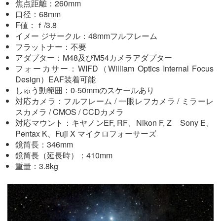
焦点距離：260mm
口径：68mm
F値：ｆ/3.8
イメー ジサークル：48mmフルフレーム
フラットナー：不要
アダプター：M48及びM54カメラアダプター
フォーカサー：WIFD（William Optics Internal Focus
Design）EAF装着可能
しゅう動範囲：0-50mmのスケールあり
対応カメラ：フルフレーム / 一眼レフカメラ / ミラーレ
スカメラ / CMOS / CCDカメラ
対応マウント：キヤノンEF, RF、Nikon F, Z Sony E、
Pentax K、Fuji X マイクロフォーサーズ
鏡筒長：346mm
鏡筒長（延長時）：410mm
重量：3.8kg