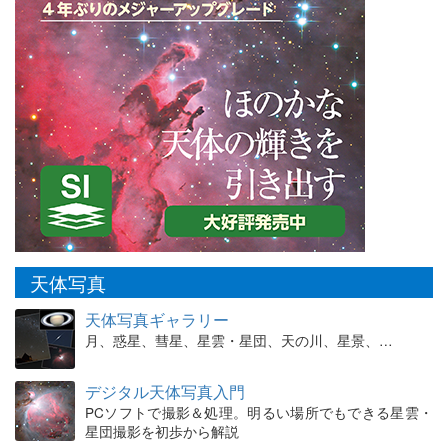
天体写真
天体写真ギャラリー
月、惑星、彗星、星雲・星団、天の川、星景、…
デジタル天体写真入門
PCソフトで撮影＆処理。明るい場所でもできる星雲・
星団撮影を初歩から解説