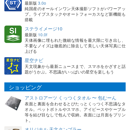
最新版
3.0o
純国産のオールインワン天体撮影ソフトがパワーアッ
プ。ライブスタックやオートフォーカスなど新機能も
搭載
ステライメージ10
最新版
10.0f
天体画像に埋もれた微細な情報を最大限に引き出し、
不要なノイズは徹底的に除去して美しい天体写真に仕
上げる
星空ナビ
天文現象から最新ニュースまで、スマホをかざすと話
題がうかぶ。不思議がいっぱいの星空を楽しもう
ショッピング
アストロアーツ くっつくタオル 〜 包むーん
表面と裏面を合わせるとぴたっとくっつく不思議なタ
オル。ペットボトルやスマホ、アイピースやケーブル
等を結び目なしで包んで収納。表面には月面をプリン
ト。
オリジナル 天文タンブラー