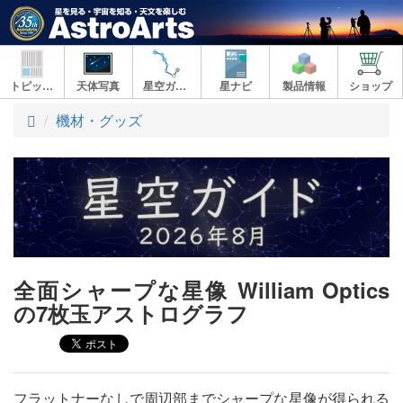
トピックス
天体写真
星空ガイド
星ナビ
製品情報
ショップ
ト
機材・グッズ
ッ
プ
全面シャープな星像 William Optics
の7枚玉アストログラフ
フラットナーなしで周辺部までシャープな星像が得られる