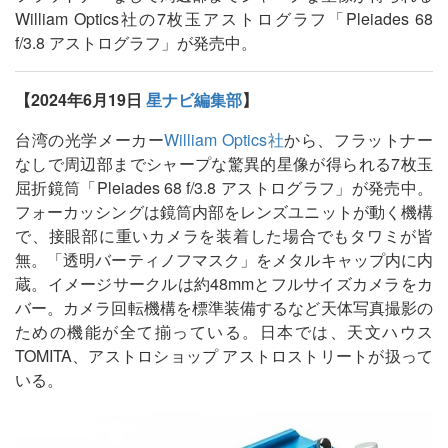
William Optics社の7枚玉アストログラフ「Pleiades 68
f/3.8 アストログラフ」が発売中。
【2024年6月19日
星ナビ編集部
】
台湾の光学メーカー
William Optics社
から、フラットナー
なしで周辺部までシャープな驚異的星像が得られる7枚玉
屈折鏡筒「Pleiades 68 f/3.8 アストログラフ」が発売中。
フォーカッシングは鏡筒内部をレンズユニットが動く機構
で、接眼部に重いカメラを装着した場合でもタワミが皆
無。「透明バーティノフマスク」をメタルキャップ内に内
蔵。イメージサークルは約48mmとフルサイズカメラをカ
バー。カメラ回転機構を標準装備するなど天体写真撮影の
ための機能が全て揃っている。日本では、天文ハウス
TOMITA、アストロショップ アストロストリートが扱って
いる。