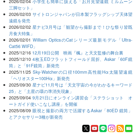
2026/02/04
小学生も簡単に扱える「お月見望遠鏡 ミルムーン
三脚セット」
2026/02/03
サイトロンジャパンが日本製フラッグシップ天体望
遠鏡を発売
2026/02/02
星ナビ3月号は「観望から撮影まで！ひな祭り皆既
月食大特集」
2026/02/01
William OpticsのCatシリーズ最新モデル「Ultra-
Cat56 WIFD」
2025/12/16
12月19日公開 映画『楓』と天文監修の舞台裏
2025/12/10
4枚玉EDフラットフィールド屈折、Askar「60F鏡
筒」と「91F鏡筒」新発売
2025/11/25
Sky-Watcherの口径100mm高性能Hα太陽望遠鏡
「ヘリオスター100Hα」新発売
2025/09/30
星ナビ11月号は「天文宇宙の今がわかるキーワード
25」と「土星の環の準消失現象」
2025/09/04
9月21日にオンライン講習会「ステラショット オ
ートガイド使いこなし講座」を開催
2025/08/09
眼視と撮影の両方で活躍するAskar「80ED 鏡筒」
とアクセサリー3種が新発売