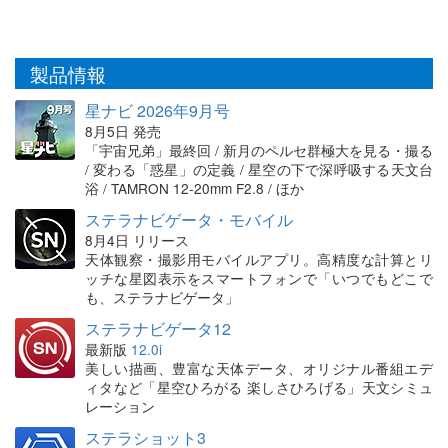
製品情報
星ナビ 2026年9月号
8月5日 発売
「宇宙兄弟」最終回 / 新月のペルセ群極大を見る・撮る
/ 変わる「惑星」の定義 / 星空の下で深呼吸する天文台
浴 / TAMRON 12-20mm F2.8 / ほか
ステラナビゲータ・モバイル
8月4日 リリース
天体観察・撮影用モバイルアプリ。高精度な計算とリ
ッチな星図表示をスマートフォンで「いつでもどこで
も、ステラナビゲータ」
ステラナビゲータ12
最新版
12.0i
美しい描画、豊富な天体データ、オリジナル番組エデ
ィタなど「星空ひろがる 楽しさひろげる」天文シミュ
レーション
ステラショット3