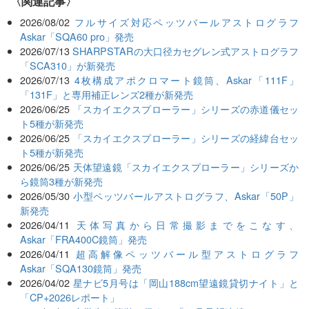
関連記事
2026/08/02
フルサイズ対応ペッツバールアストログラフ
Askar「SQA60 pro」発売
2026/07/13
SHARPSTARの大口径カセグレン式アストログラフ
「SCA310」が新発売
2026/07/13
4枚構成アポクロマート鏡筒、Askar「111F」
「131F」と専用補正レンズ2種が新発売
2026/06/25
「スカイエクスプローラー」シリーズの赤道儀セッ
ト5種が新発売
2026/06/25
「スカイエクスプローラー」シリーズの経緯台セッ
ト5種が新発売
2026/06/25
天体望遠鏡「スカイエクスプローラー」シリーズか
ら鏡筒3種が新発売
2026/05/30
小型ペッツバールアストログラフ、Askar「50P」
新発売
2026/04/11
天体写真から日常撮影までをこなす、
Askar「FRA400C鏡筒」発売
2026/04/11
超高解像ペッツバール型アストログラフ
Askar「SQA130鏡筒」発売
2026/04/02
星ナビ5月号は「岡山188cm望遠鏡貸切ナイト」と
「CP+2026レポート」