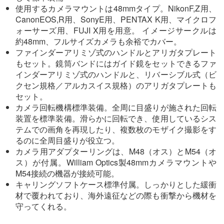
使用するカメラマウントは48mmタイプ。NikonF,Z用、
CanonEOS,R用、SonyE用、PENTAX K用、マイクロフ
ォーサーズ用、FUJI X用を用意。 イメージサークルは
約48mm、フルサイズカメラも余裕でカバー。
ファインダーアリミゾ式のハンドルとアリガタプレート
もセット。鏡筒バンドにはガイド鏡をセットできるファ
インダーアリミゾ式のハンドルと、リバーシブル式（ビ
クセン規格／アルカスイス規格）のアリガタプレートも
セット。
カメラ回転機構標準装備。全周に目盛りが施された回転
装置を標準装備。滑らかに回転でき、使用しているシス
テムでの画角を再現したり、複数枚のモザイク撮影をす
るのに全周目盛りが役立つ。
カメラ用アダプターリングは、M48（オス）とM54（オ
ス）が付属。William Optics製48mmカメラマウントや
M54接続の機器が接続可能。
キャリングソフトケース標準付属。しっかりとした緩衝
材で覆われており、海外遠征などの際も衝撃から機材を
守ってくれる。