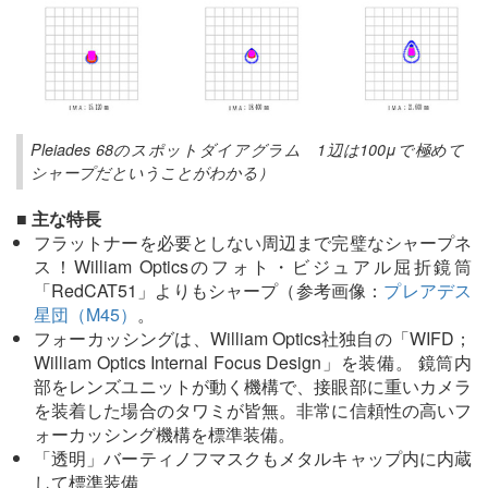
Pleiades 68のスポットダイアグラム 1辺は100μで極めて
シャープだということがわかる）
■ 主な特長
フラットナーを必要としない周辺まで完璧なシャープネ
ス！William Opticsのフォト・ビジュアル屈折鏡筒
「RedCAT51」よりもシャープ（参考画像：
プレアデス
星団（M45）
。
フォーカッシングは、William Optics社独自の「WIFD；
William Optics Internal Focus Design」を装備。 鏡筒内
部をレンズユニットが動く機構で、接眼部に重いカメラ
を装着した場合のタワミが皆無。非常に信頼性の高いフ
ォーカッシング機構を標準装備。
「透明」バーティノフマスクもメタルキャップ内に内蔵
して標準装備