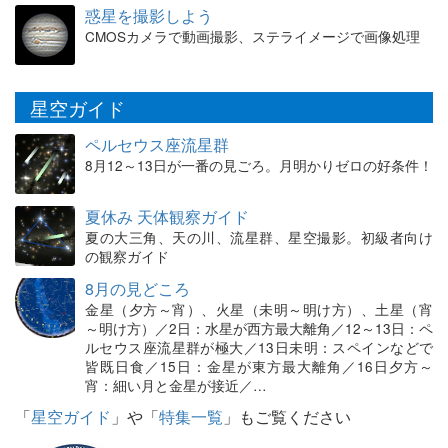
惑星を撮影しよう
CMOSカメラで動画撮影、ステライメージで画像処理
星空ガイド
ペルセウス座流星群
8月12～13日が一番の見ごろ。月明かりゼロの好条件！
夏休み 天体観察ガイド
夏の大三角、天の川、流星群、星空撮影。初級者向け
の観察ガイド
8月の見どころ
金星（夕方～宵）、火星（未明～明け方）、土星（宵
～明け方）／2日：水星が西方最大離角／12～13日：ペ
ルセウス座流星群が極大／13日未明：スペインなどで
皆既日食／15日：金星が東方最大離角／16日夕方～
宵：細い月と金星が接近／…
「
星空ガイド
」や「
特集一覧
」もご覧ください