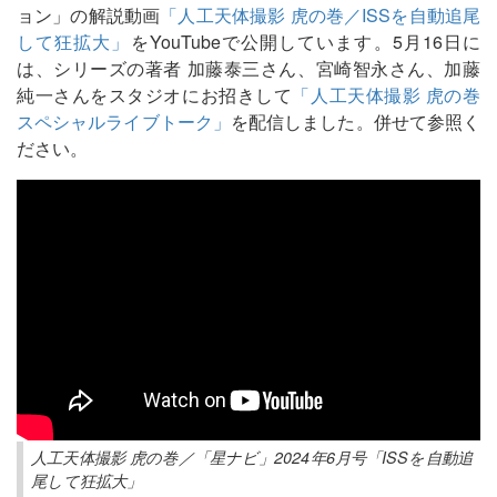
ョン」の解説動画
「人工天体撮影 虎の巻／ISSを自動追尾
して狂拡大」
をYouTubeで公開しています。5月16日に
は、シリーズの著者 加藤泰三さん、宮崎智永さん、加藤
純一さんをスタジオにお招きして
「人工天体撮影 虎の巻
スペシャルライブトーク」
を配信しました。併せて参照く
ださい。
人工天体撮影 虎の巻／「星ナビ」2024年6月号「ISSを自動追
尾して狂拡大」