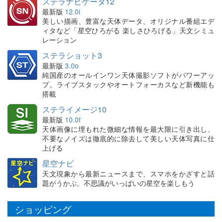
ステラナビゲータ12
最新版
12.0i
美しい描画、豊富な天体データ、オリジナル番組エデ
ィタなど「星空ひろがる 楽しさひろげる」天文シミュ
レーション
ステラショット3
最新版
3.0o
純国産のオールインワン天体撮影ソフトがパワーアッ
プ。ライブスタックやオートフォーカスなど新機能も
搭載
ステライメージ10
最新版
10.0f
天体画像に埋もれた微細な情報を最大限に引き出し、
不要なノイズは徹底的に除去して美しい天体写真に仕
上げる
星空ナビ
天文現象から最新ニュースまで、スマホをかざすと話
題がうかぶ。不思議がいっぱいの星空を楽しもう
ショッピング