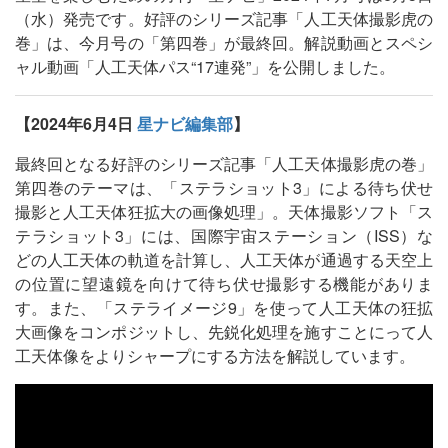
（水）発売です。好評のシリーズ記事「人工天体撮影虎の
巻」は、今月号の「第四巻」が最終回。解説動画とスペシ
ャル動画「人工天体パス“17連発”」を公開しました。
【2024年6月4日
星ナビ編集部
】
最終回となる好評のシリーズ記事「人工天体撮影虎の巻」
第四巻のテーマは、「ステラショット3」による待ち伏せ
撮影と人工天体狂拡大の画像処理」。天体撮影ソフト「ス
テラショット3」には、国際宇宙ステーション（ISS）な
どの人工天体の軌道を計算し、人工天体が通過する天空上
の位置に望遠鏡を向けて待ち伏せ撮影する機能がありま
す。また、「ステライメージ9」を使って人工天体の狂拡
大画像をコンポジットし、先鋭化処理を施すことにって人
工天体像をよりシャープにする方法を解説しています。