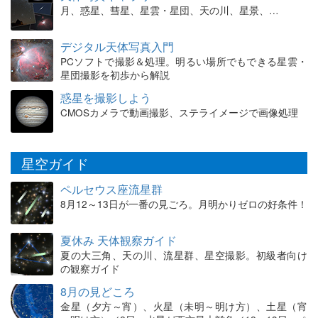
月、惑星、彗星、星雲・星団、天の川、星景、…
デジタル天体写真入門
PCソフトで撮影＆処理。明るい場所でもできる星雲・
星団撮影を初歩から解説
惑星を撮影しよう
CMOSカメラで動画撮影、ステライメージで画像処理
星空ガイド
ペルセウス座流星群
8月12～13日が一番の見ごろ。月明かりゼロの好条件！
夏休み 天体観察ガイド
夏の大三角、天の川、流星群、星空撮影。初級者向け
の観察ガイド
8月の見どころ
金星（夕方～宵）、火星（未明～明け方）、土星（宵