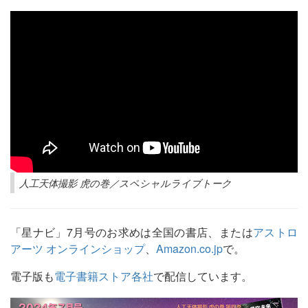
人工天体撮影 虎の巻／スペシャルライブトーク
「星ナビ」7月号のお求めは全国の書店、または
アストロ
アーツ オンラインショップ
、
Amazon.co.jp
で。
電子版も
電子書籍ストア各社
で配信しています。