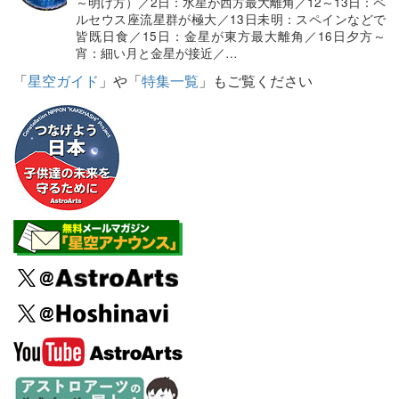
～明け方）／2日：水星が西方最大離角／12～13日：ペ
ルセウス座流星群が極大／13日未明：スペインなどで
皆既日食／15日：金星が東方最大離角／16日夕方～
宵：細い月と金星が接近／…
「
星空ガイド
」や「
特集一覧
」もご覧ください