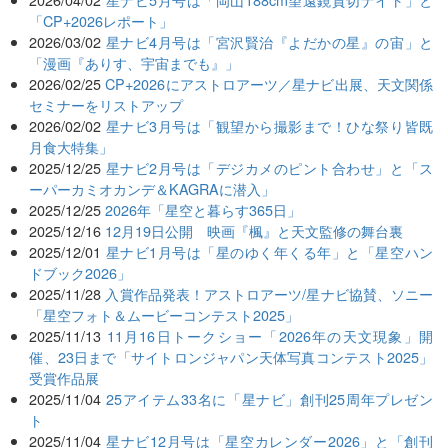
「CP+2026レポート」
2026/03/02
星ナビ4月号は「宮沢賢治『よだかの星』の宙」と
「漫画『ありす、宇宙までも』」
2026/02/25
CP+2026にアストロアーツ／星ナビ出展、天文関係
セミナーをリストアップ
2026/02/02
星ナビ3月号は「観望から撮影まで！ひな祭り皆既
月食大特集」
2025/12/25
星ナビ2月号は「デジカメのピント合わせ」と「ス
ーパーカミオカンデ＆KAGRAに潜入」
2025/12/25
2026年「星空と暮らす365日」
2025/12/16
12月19日公開 映画『楓』と天文監修の舞台裏
2025/12/01
星ナビ1月号は「星のゆく年くる年」と「星空ハン
ドブック2026」
2025/11/28
入賞作品発表！アストロアーツ/星ナビ協賛、ソニー
「星空フォト＆ムービーコンテスト2025」
2025/11/13
11月16日トークショー「2026年の天文現象」開
催、23日まで「サイトロンジャパン天体写真コンテスト2025」
受賞作品展
2025/11/04
25アイテム33名に「星ナビ」創刊25周年プレゼン
ト
2025/11/04
星ナビ12月号は「星空カレンダー2026」と「創刊