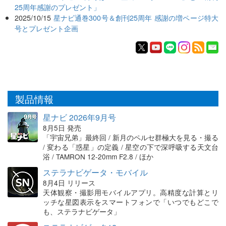
25周年感謝のプレゼント」
2025/10/15
星ナビ通巻300号＆創刊25周年 感謝の増ページ特大
号とプレゼント企画
製品情報
星ナビ 2026年9月号
8月5日 発売
「宇宙兄弟」最終回 / 新月のペルセ群極大を見る・撮る
/ 変わる「惑星」の定義 / 星空の下で深呼吸する天文台
浴 / TAMRON 12-20mm F2.8 / ほか
ステラナビゲータ・モバイル
8月4日 リリース
天体観察・撮影用モバイルアプリ。高精度な計算とリ
ッチな星図表示をスマートフォンで「いつでもどこで
も、ステラナビゲータ」