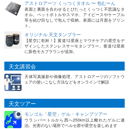
アストロアーツ くっつくタオル 〜 包むーん
表面と裏面を合わせるとぴたっとくっつく不思議なタ
オル。ペットボトルやスマホ、アイピースやケーブル
等を結び目なしで包んで収納。表面には月面をプリン
ト。
オリジナル 天文タンブラー
【星空に乾杯！】黄道12星座とマウナケアの星空をデ
ザインしたステンレスサーモタンブラー。黄道12星座
に新色モカブラウンが追加。
天文講習会
天体写真撮影や画像処理、アストロアーツのソフトウ
ェアの使いこなし方法などをオンラインで解説
天文ツアー
モンゴル「星空」ゲル・キャンプツアー
ウランバートルから西へ250km以上離れたゲルに連
泊。光害のない場所でペルセ群や星空を楽しめます