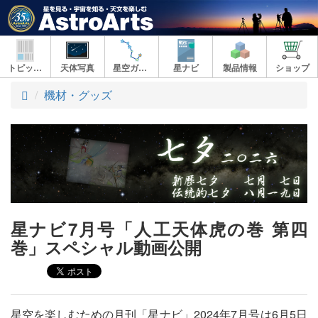
トピックス
天体写真
星空ガイド
星ナビ
製品情報
ショップ
ト
機材・グッズ
ッ
プ
星ナビ7月号「人工天体虎の巻 第四
巻」スペシャル動画公開
星空を楽しむための月刊「星ナビ」2024年7月号は6月5日