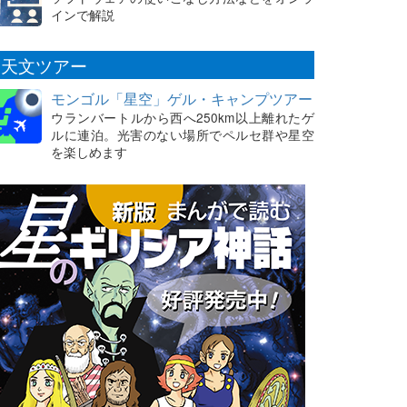
インで解説
天文ツアー
モンゴル「星空」ゲル・キャンプツアー
ウランバートルから西へ250km以上離れたゲ
ルに連泊。光害のない場所でペルセ群や星空
を楽しめます