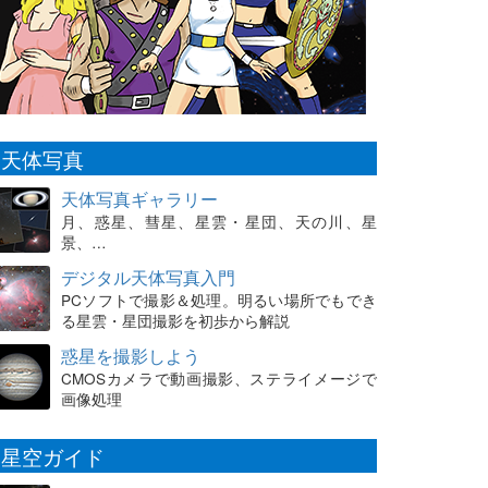
天体写真
天体写真ギャラリー
月、惑星、彗星、星雲・星団、天の川、星
景、…
デジタル天体写真入門
PCソフトで撮影＆処理。明るい場所でもでき
る星雲・星団撮影を初歩から解説
惑星を撮影しよう
CMOSカメラで動画撮影、ステライメージで
画像処理
星空ガイド