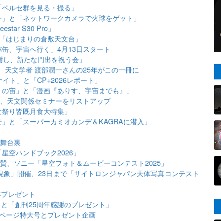
「ペルセ群を見る・撮る」
ー」と「ネットワークカメラで火球をゲット」
ar S30 Pro」
と「はじまりの倉敷天文台」
缶、宇宙へ行く」4月13日スタート
謝し、新たな門出を祝う会」
」 天文学者 渡部潤一さんの25年がこの一冊に
イト」と「CP+2026レポート」
』の宙」と「漫画『ありす、宇宙までも』」
出展、天文関係セミナーをリストアップ
な祭り皆既月食大特集」
」と「スーパーカミオカンデ＆KAGRAに潜入」
の舞台裏
星空ハンドブック2026」
賛、ソニー「星空フォト＆ムービーコンテスト2025」
天文現象」開催、23日まで「サイトロンジャパン天体写真コンテスト
年プレゼント
」と「創刊25周年感謝のプレゼント」
の増ページ特大号とプレゼント企画