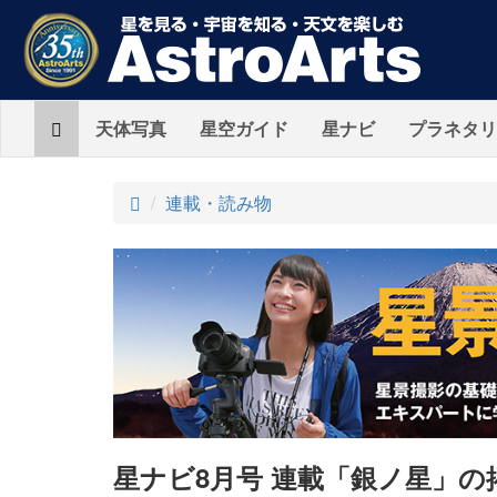
Home
天体写真
星空ガイド
星ナビ
プラネタリ
ト
連載・読み物
ッ
プ
星ナビ8月号 連載「銀ノ星」の