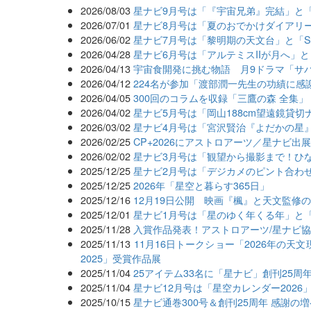
2026/08/03
星ナビ9月号は「『宇宙兄弟』完結」と
2026/07/01
星ナビ8月号は「夏のおでかけダイアリ
2026/06/02
星ナビ7月号は「黎明期の天文台」と「Seest
2026/04/28
星ナビ6月号は「アルテミスIIが月へ」
2026/04/13
宇宙食開発に挑む物語 月9ドラマ「サバ
2026/04/12
224名が参加「渡部潤一先生の功績に感
2026/04/05
300回のコラムを収録「三鷹の森 全集
2026/04/02
星ナビ5月号は「岡山188cm望遠鏡貸切ナ
2026/03/02
星ナビ4月号は「宮沢賢治『よだかの星
2026/02/25
CP+2026にアストロアーツ／星ナビ
2026/02/02
星ナビ3月号は「観望から撮影まで！ひ
2025/12/25
星ナビ2月号は「デジカメのピント合わせ
2025/12/25
2026年「星空と暮らす365日」
2025/12/16
12月19日公開 映画『楓』と天文監修
2025/12/01
星ナビ1月号は「星のゆく年くる年」と「
2025/11/28
入賞作品発表！アストロアーツ/星ナビ協
2025/11/13
11月16日トークショー「2026年の
2025」受賞作品展
2025/11/04
25アイテム33名に「星ナビ」創刊25周
2025/11/04
星ナビ12月号は「星空カレンダー2026
2025/10/15
星ナビ通巻300号＆創刊25周年 感謝