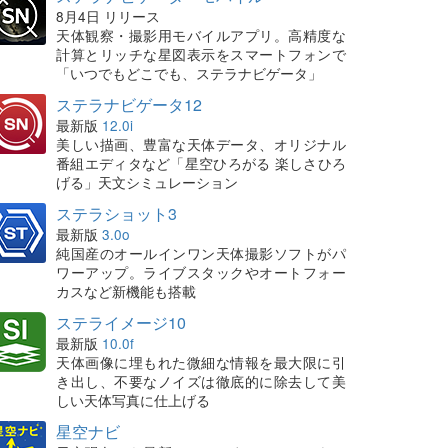
8月4日 リリース
天体観察・撮影用モバイルアプリ。高精度な
計算とリッチな星図表示をスマートフォンで
「いつでもどこでも、ステラナビゲータ」
ステラナビゲータ12
最新版
12.0i
美しい描画、豊富な天体データ、オリジナル
番組エディタなど「星空ひろがる 楽しさひろ
げる」天文シミュレーション
ステラショット3
最新版
3.0o
純国産のオールインワン天体撮影ソフトがパ
ワーアップ。ライブスタックやオートフォー
カスなど新機能も搭載
ステライメージ10
最新版
10.0f
天体画像に埋もれた微細な情報を最大限に引
き出し、不要なノイズは徹底的に除去して美
しい天体写真に仕上げる
星空ナビ