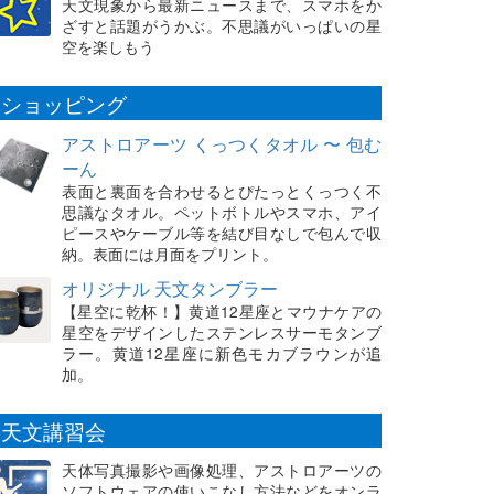
天文現象から最新ニュースまで、スマホをか
ざすと話題がうかぶ。不思議がいっぱいの星
空を楽しもう
ショッピング
アストロアーツ くっつくタオル 〜 包む
ーん
表面と裏面を合わせるとぴたっとくっつく不
思議なタオル。ペットボトルやスマホ、アイ
ピースやケーブル等を結び目なしで包んで収
納。表面には月面をプリント。
オリジナル 天文タンブラー
【星空に乾杯！】黄道12星座とマウナケアの
星空をデザインしたステンレスサーモタンブ
ラー。黄道12星座に新色モカブラウンが追
加。
天文講習会
天体写真撮影や画像処理、アストロアーツの
ソフトウェアの使いこなし方法などをオンラ