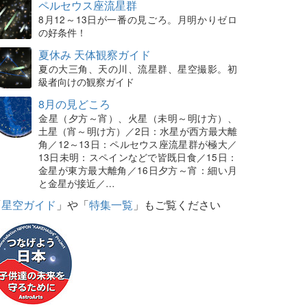
ペルセウス座流星群
8月12～13日が一番の見ごろ。月明かりゼロ
の好条件！
夏休み 天体観察ガイド
夏の大三角、天の川、流星群、星空撮影。初
級者向けの観察ガイド
8月の見どころ
金星（夕方～宵）、火星（未明～明け方）、
土星（宵～明け方）／2日：水星が西方最大離
角／12～13日：ペルセウス座流星群が極大／
13日未明：スペインなどで皆既日食／15日：
金星が東方最大離角／16日夕方～宵：細い月
と金星が接近／…
「
星空ガイド
」や「
特集一覧
」もご覧ください