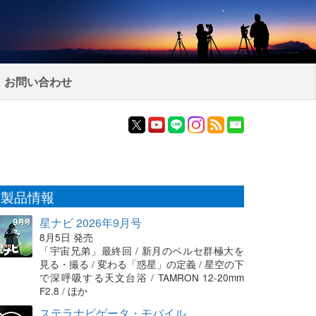
お問い合わせ
製品情報
星ナビ 2026年9月号
8月5日 発売
「宇宙兄弟」最終回 / 新月のペルセ群極大を
見る・撮る / 変わる「惑星」の定義 / 星空の下
で深呼吸する天文台浴 / TAMRON 12-20mm
F2.8 / ほか
ステラナビゲータ・モバイル