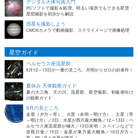
デジタル天体写真入門
PCソフトで撮影＆処理。明るい場所でもできる星雲・
星団撮影を初歩から解説
惑星を撮影しよう
CMOSカメラで動画撮影、ステライメージで画像処理
星空ガイド
ペルセウス座流星群
8月12～13日が一番の見ごろ。月明かりゼロの好条件！
夏休み 天体観察ガイド
夏の大三角、天の川、流星群、星空撮影。初級者向け
の観察ガイド
8月の見どころ
金星（夕方～宵）、火星（未明～明け方）、土星（宵
～明け方）／2日：水星が西方最大離角／12～13日：ペ
ルセウス座流星群が極大／13日未明：スペインなどで
皆既日食／15日：金星が東方最大離角／16日夕方～
宵：細い月と金星が接近／…