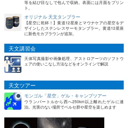
等を結び目なしで包んで収納。表面には月面をプリン
ト。
オリジナル 天文タンブラー
【星空に乾杯！】黄道12星座とマウナケアの星空をデ
ザインしたステンレスサーモタンブラー。黄道12星座
に新色モカブラウンが追加。
天文講習会
天体写真撮影や画像処理、アストロアーツのソフトウ
ェアの使いこなし方法などをオンラインで解説
天文ツアー
モンゴル「星空」ゲル・キャンプツアー
ウランバートルから西へ250km以上離れたゲルに連
泊。光害のない場所でペルセ群や星空を楽しめます