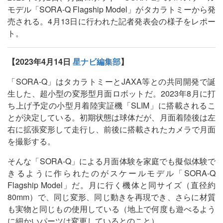
モデル「SORA-Q Flagship Model」がタカラトミーから発
売される。4月13日に行われた記者発表会の様子をレポー
ト。
【2023年4月14日
星ナビ編集部
】
「SORA-Q」はタカラトミーとJAXA等との共同開発で誕
生した、超小型の変形型月面ロボットだ。2023年8月に打
ち上げ予定の小型月着陸実証機「SLIM」に搭載されるこ
とが決定している。初期状態は球体だが、月面着陸後は左
右に拡張変形して走行し、前後に搭載されたカメラで月面
を撮影する。
そんな「SORA-Q」による月面体験を家庭でも擬似体験で
きるように作られたのがスケールモデル「SORA-Q
Flagship Model」だ。月に行く機体と同サイズ（直径約
80mm）で、同じ変形、同じ動きを再現でき、さらに材質
も実物と同じもの使用している（地上で何度も遊べるよう
に細かいパーツは変更しているとのこと）。