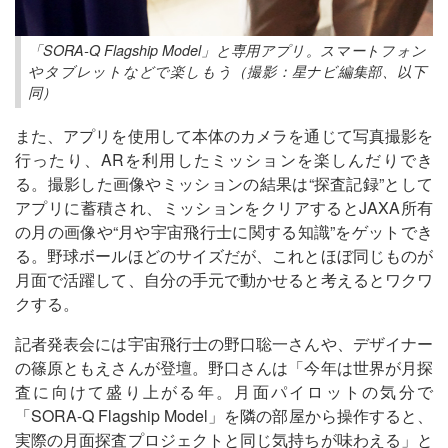
「SORA-Q Flagship Model」と専用アプリ。スマートフォン
やタブレットなどで楽しもう（撮影：星ナビ編集部、以下
同）
また、アプリを使用して本体のカメラを通じて写真撮影を
行ったり、ARを利用したミッションを楽しんだりでき
る。撮影した画像やミッションの結果は“探査記録”として
アプリに蓄積され、ミッションをクリアするとJAXA所有
の月の画像や“月や宇宙飛行士に関する知識”をゲットでき
る。野球ボールほどのサイズだが、これとほぼ同じものが
月面で活躍して、自分の手元で動かせると考えるとワクワ
クする。
記者発表会には宇宙飛行士の野口聡一さんや、デザイナー
の篠原ともえさんが登壇。野口さんは「今年は世界が月探
査に向けて盛り上がる年。月面パイロットの気分で
「SORA-Q Flagship Model」を隣の部屋から操作すると、
実際の月面探査プロジェクトと同じ気持ちが味わえる」と