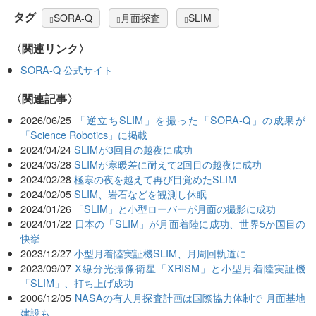
タグ
SORA-Q
月面探査
SLIM
〈関連リンク〉
SORA-Q 公式サイト
関連記事
2026/06/25
「逆立ちSLIM」を撮った「SORA-Q」の成果が
「Science Robotics」に掲載
2024/04/24
SLIMが3回目の越夜に成功
2024/03/28
SLIMが寒暖差に耐えて2回目の越夜に成功
2024/02/28
極寒の夜を越えて再び目覚めたSLIM
2024/02/05
SLIM、岩石などを観測し休眠
2024/01/26
「SLIM」と小型ローバーが月面の撮影に成功
2024/01/22
日本の「SLIM」が月面着陸に成功、世界5か国目の
快挙
2023/12/27
小型月着陸実証機SLIM、月周回軌道に
2023/09/07
X線分光撮像衛星「XRISM」と小型月着陸実証機
「SLIM」、打ち上げ成功
2006/12/05
NASAの有人月探査計画は国際協力体制で 月面基地
建設も