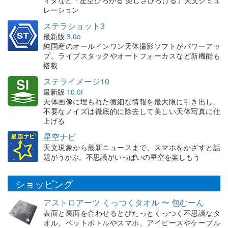
ィタなど「星空ひろがる 楽しさひろげる」天文シミュ
レーション
ステラショット3
最新版
3.0o
純国産のオールインワン天体撮影ソフトがパワーアッ
プ。ライブスタックやオートフォーカスなど新機能も
搭載
ステライメージ10
最新版
10.0f
天体画像に埋もれた微細な情報を最大限に引き出し、
不要なノイズは徹底的に除去して美しい天体写真に仕
上げる
星空ナビ
天文現象から最新ニュースまで、スマホをかざすと話
題がうかぶ。不思議がいっぱいの星空を楽しもう
ショッピング
アストロアーツ くっつくタオル 〜 包むーん
表面と裏面を合わせるとぴたっとくっつく不思議なタ
オル。ペットボトルやスマホ、アイピースやケーブル