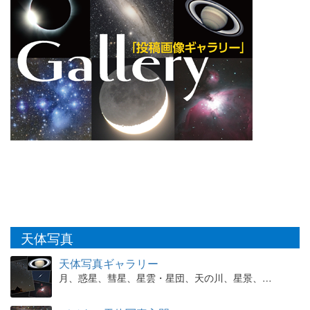
天体写真
天体写真ギャラリー
月、惑星、彗星、星雲・星団、天の川、星景、…