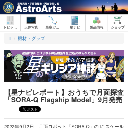
トピックス
天体写真
星空ガイド
星ナビ
製品情報
ショップ
ト
機材・グッズ
ッ
プ
【星ナビレポート】おうちで月面探査
「SORA-Q Flagship Model」9月発売
2023年9月2日、月面ロボット「SORA-Q」の1/1スケール