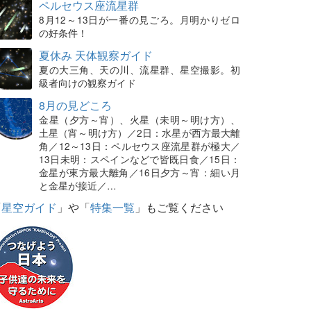
ペルセウス座流星群
8月12～13日が一番の見ごろ。月明かりゼロ
の好条件！
夏休み 天体観察ガイド
夏の大三角、天の川、流星群、星空撮影。初
級者向けの観察ガイド
8月の見どころ
金星（夕方～宵）、火星（未明～明け方）、
土星（宵～明け方）／2日：水星が西方最大離
角／12～13日：ペルセウス座流星群が極大／
13日未明：スペインなどで皆既日食／15日：
金星が東方最大離角／16日夕方～宵：細い月
と金星が接近／…
「
星空ガイド
」や「
特集一覧
」もご覧ください