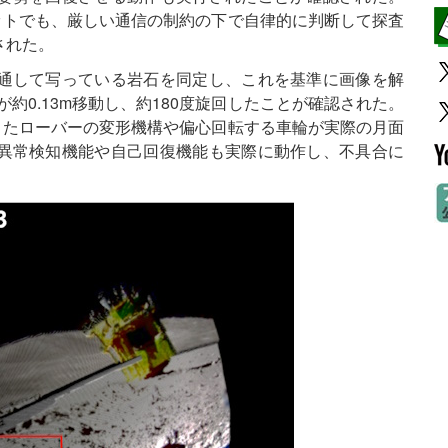
ボットでも、厳しい通信の制約の下で自律的に判断して探査
された。
通して写っている岩石を同定し、これを基準に画像を解
が約0.13m移動し、約180度旋回したことが確認された。
、またローバーの変形機構や偏心回転する車輪が実際の月面
異常検知機能や自己回復機能も実際に動作し、不具合に