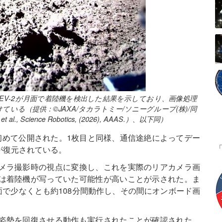
LEV-2が月面で着陸機を検出した結果を示しており、画像処理
る（提供：©JAXA/タカラトミー/ソニーグループ(株)/同
 et al., Science Robotics, (2026), AAAS.）、以下同）
初めて公開された。1枚目と同様、通信途絶によってデー
が復元されている。
メラ撮影時の視点に変換し、これを実際のリアカメラ画
は着陸機が写っていた可能性が高いことが示された。ま
面で少なくとも約108分間動作し、その間にオンボード画
。
姿勢を回復させる動作も実行されたことが確認された。