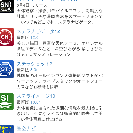
8月4日 リリース
天体観察・撮影用モバイルアプリ。高精度な
計算とリッチな星図表示をスマートフォンで
「いつでもどこでも、ステラナビゲータ」
ステラナビゲータ12
最新版
12.0i
美しい描画、豊富な天体データ、オリジナル
番組エディタなど「星空ひろがる 楽しさひろ
げる」天文シミュレーション
ステラショット3
最新版
3.0o
純国産のオールインワン天体撮影ソフトがパ
ワーアップ。ライブスタックやオートフォー
カスなど新機能も搭載
ステライメージ10
最新版
10.0f
天体画像に埋もれた微細な情報を最大限に引
き出し、不要なノイズは徹底的に除去して美
しい天体写真に仕上げる
星空ナビ