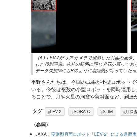
（A）LEV-2がリアカメラで撮影した月面の画
した投影画像。赤枠の範囲に同じ岩石が写っており
データ欠損部にもBのように着陸機が写っていた可
平野さんたちは、今回の成果が小型ロボットで
いる。今後は複数の小型ロボットを同時運用し
ることで、月や火星の洞窟や急斜面など、到達
タグ
LEV-2
SORA-Q
SLIM
月探
〈参照〉
JAXA：
変形型月面ロボット「LEV-2」による月面実証成