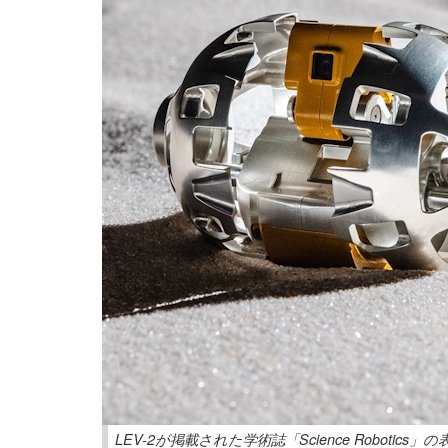
LEV-2が掲載された学術誌「Science Robotics」の表紙（提