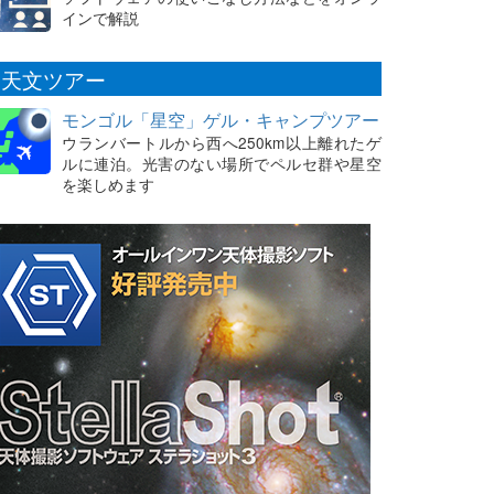
インで解説
天文ツアー
モンゴル「星空」ゲル・キャンプツアー
ウランバートルから西へ250km以上離れたゲ
ルに連泊。光害のない場所でペルセ群や星空
を楽しめます