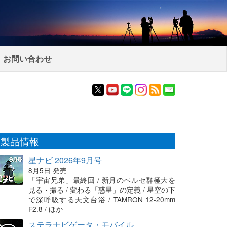
お問い合わせ
製品情報
星ナビ 2026年9月号
8月5日 発売
「宇宙兄弟」最終回 / 新月のペルセ群極大を
見る・撮る / 変わる「惑星」の定義 / 星空の下
で深呼吸する天文台浴 / TAMRON 12-20mm
F2.8 / ほか
ステラナビゲータ・モバイル