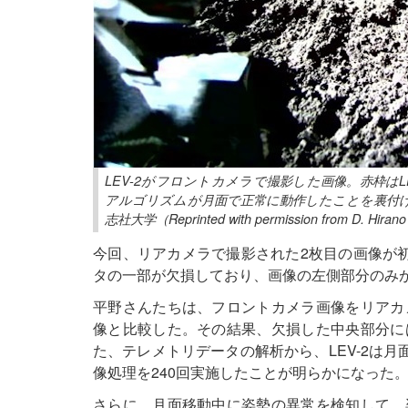
LEV-2がフロントカメラで撮影した画像。赤枠は
アルゴリズムが月面で正常に動作したことを裏付けてい
志社大学（Reprinted with permission from D. Hirano
今回、リアカメラで撮影された2枚目の画像が
タの一部が欠損しており、画像の左側部分のみ
平野さんたちは、フロントカメラ画像をリアカ
像と比較した。その結果、欠損した中央部分に
た、テレメトリデータの解析から、LEV-2は月
像処理を240回実施したことが明らかになった
さらに、月面移動中に姿勢の異常を検知して、