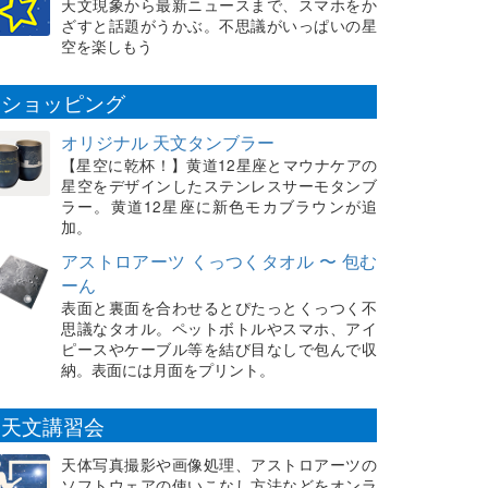
天文現象から最新ニュースまで、スマホをか
ざすと話題がうかぶ。不思議がいっぱいの星
空を楽しもう
ショッピング
オリジナル 天文タンブラー
【星空に乾杯！】黄道12星座とマウナケアの
星空をデザインしたステンレスサーモタンブ
ラー。黄道12星座に新色モカブラウンが追
加。
アストロアーツ くっつくタオル 〜 包む
ーん
表面と裏面を合わせるとぴたっとくっつく不
思議なタオル。ペットボトルやスマホ、アイ
ピースやケーブル等を結び目なしで包んで収
納。表面には月面をプリント。
天文講習会
天体写真撮影や画像処理、アストロアーツの
ソフトウェアの使いこなし方法などをオンラ