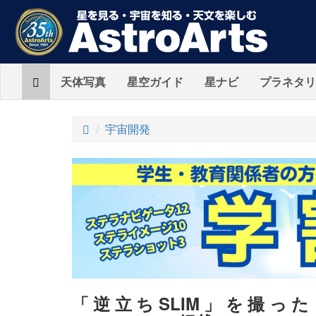
Home
天体写真
星空ガイド
星ナビ
プラネタリ
ト
宇宙開発
ッ
プ
「逆立ちSLIM」を撮った「S