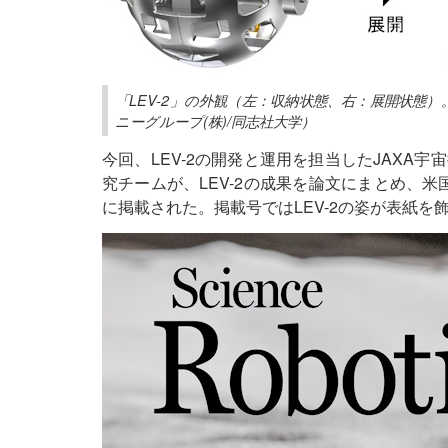
「LEV-2」の外観（左：収納状態、右：展開状態）。
ニーグループ(株)/同志社大学）
今回、LEV-2の開発と運用を担当したJAXA
究チームが、LEV-2の成果を論文にまとめ、米国の国際学術
に掲載された。掲載号ではLEV-2の姿が表紙を