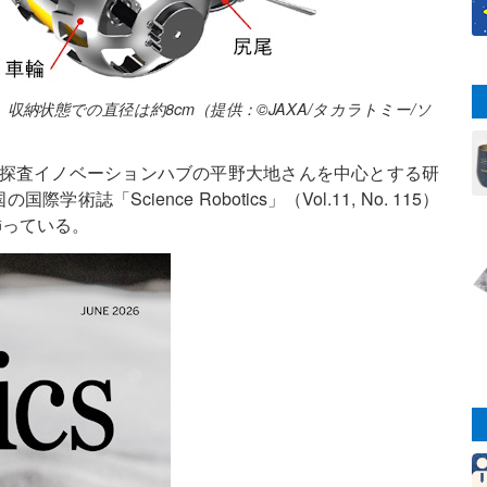
収納状態での直径は約8cm（提供：©JAXA/タカラトミー/ソ
宇宙探査イノベーションハブの平野大地さんを中心とする研
誌「Science Robotics」（Vol.11, No. 115）
飾っている。