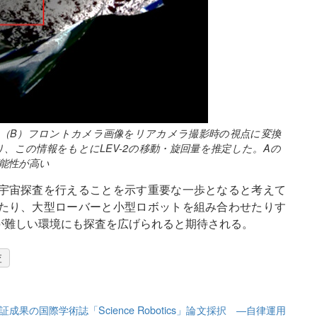
像、（B）フロントカメラ画像をリアカメラ撮影時の視点に変換
、この情報をもとにLEV-2の移動・旋回量を推定した。Aの
能性が高い
宇宙探査を行えることを示す重要な一歩となると考えて
たり、大型ローバーと小型ロボットを組み合わせたりす
が難しい環境にも探査を広げられると期待される。
査
果の国際学術誌「Science Robotics」論文採択 ―自律運用