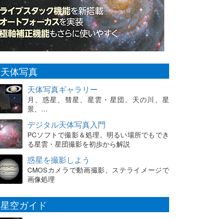
天体写真
天体写真ギャラリー
月、惑星、彗星、星雲・星団、天の川、星
景、…
デジタル天体写真入門
PCソフトで撮影＆処理。明るい場所でもでき
る星雲・星団撮影を初歩から解説
惑星を撮影しよう
CMOSカメラで動画撮影、ステライメージで
画像処理
星空ガイド