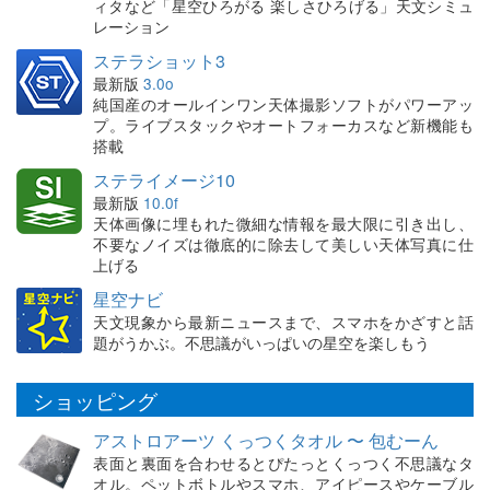
ィタなど「星空ひろがる 楽しさひろげる」天文シミュ
レーション
ステラショット3
最新版
3.0o
純国産のオールインワン天体撮影ソフトがパワーアッ
プ。ライブスタックやオートフォーカスなど新機能も
搭載
ステライメージ10
最新版
10.0f
天体画像に埋もれた微細な情報を最大限に引き出し、
不要なノイズは徹底的に除去して美しい天体写真に仕
上げる
星空ナビ
天文現象から最新ニュースまで、スマホをかざすと話
題がうかぶ。不思議がいっぱいの星空を楽しもう
ショッピング
アストロアーツ くっつくタオル 〜 包むーん
表面と裏面を合わせるとぴたっとくっつく不思議なタ
オル。ペットボトルやスマホ、アイピースやケーブル