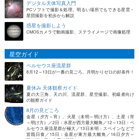
デジタル天体写真入門
PCソフトで撮影＆処理。明るい場所でもできる星雲・
星団撮影を初歩から解説
惑星を撮影しよう
CMOSカメラで動画撮影、ステライメージで画像処理
星空ガイド
ペルセウス座流星群
8月12～13日が一番の見ごろ。月明かりゼロの好条件！
夏休み 天体観察ガイド
夏の大三角、天の川、流星群、星空撮影。初級者向け
の観察ガイド
8月の見どころ
金星（夕方～宵）、火星（未明～明け方）、土星（宵
～明け方）／2日：水星が西方最大離角／12～13日：ペ
ルセウス座流星群が極大／13日未明：スペインなどで
皆既日食／15日：金星が東方最大離角／16日夕方～