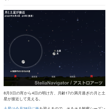
8月3日の宵から4日の明け方、月齢17の満月過ぎの月と土
星が接近して見える。
土星は今月28日に衝
を迎えるので、そろそろ観察シーズン