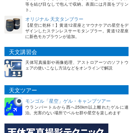
等を結び目なしで包んで収納。表面には月面をプリン
ト。
オリジナル 天文タンブラー
【星空に乾杯！】黄道12星座とマウナケアの星空をデ
ザインしたステンレスサーモタンブラー。黄道12星座
に新色モカブラウンが追加。
天文講習会
天体写真撮影や画像処理、アストロアーツのソフトウ
ェアの使いこなし方法などをオンラインで解説
天文ツアー
モンゴル「星空」ゲル・キャンプツアー
ウランバートルから西へ250km以上離れたゲルに連
泊。光害のない場所でペルセ群や星空を楽しめます