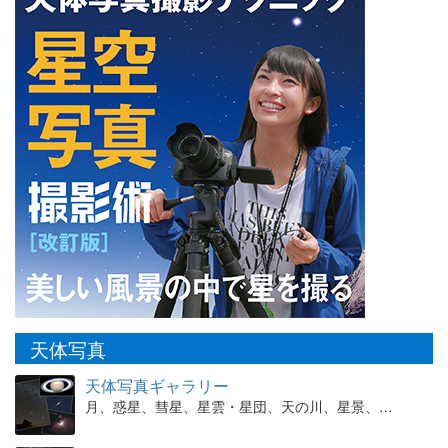
天体写真
天体写真ギャラリー
月、惑星、彗星、星雲・星団、天の川、星景、…