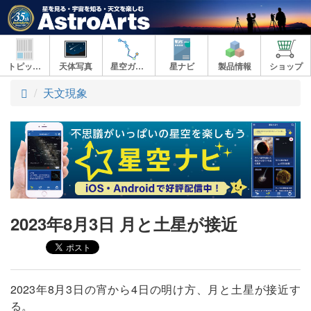
トピックス
天体写真
星空ガイド
星ナビ
製品情報
ショップ
ト
天文現象
ッ
プ
2023年8月3日 月と土星が接近
2023年8月3日の宵から4日の明け方、月と土星が接近す
る。