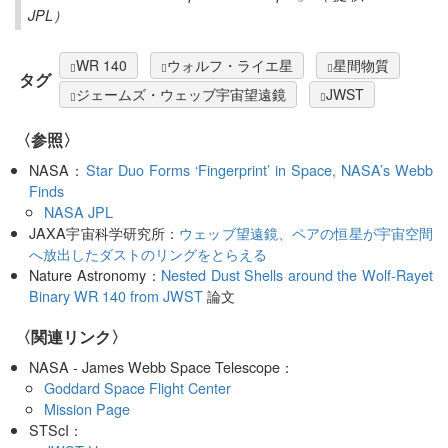
JPL）
WR 140
ウォルフ・ライエ星
星間物質
タグ
ジェームズ・ウェッブ宇宙望遠鏡
JWST
〈参照〉
NASA：
Star Duo Forms ‘Fingerprint’ in Space, NASA’s Webb
Finds
NASA JPL
JAXA宇宙科学研究所：
ウェッブ望遠鏡、ペアの恒星が宇宙空間
へ放出したダストのリングをとらえる
Nature Astronomy：
Nested Dust Shells around the Wolf-Rayet
Binary WR 140 from JWST
論文
〈関連リンク〉
NASA - James Webb Space Telescope：
Goddard Space Flight Center
Mission Page
STScI：