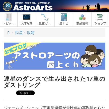
トピックス
天体写真
星空ガイド
星ナビ
製品情報
ショップ
ト
恒星・銀河
ッ
プ
連星のダンスで生み出された17重の
ダストリング
ジェームズ・ウェッブ宇宙望遠鏡が最晩年の高温星からな