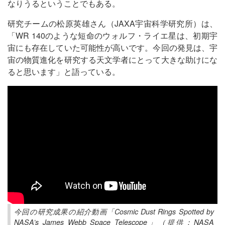
なりうるということでもある。
研究チームの松原英雄さん（JAXA宇宙科学研究所）は、
「WR 140のような短命のウォルフ・ライエ星は、初期宇
宙にも存在していた可能性が高いです。今回の発見は、宇
宙の物質進化を研究する天文学者にとって大きな助けにな
ると思います」と語っている。
今回の研究成果の紹介動画「Cosmic Dust Rings Spotted by
NASA’s James Webb Space Telescope」（提供：NASA