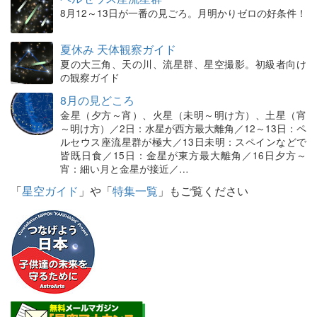
8月12～13日が一番の見ごろ。月明かりゼロの好条件！
夏休み 天体観察ガイド
夏の大三角、天の川、流星群、星空撮影。初級者向け
の観察ガイド
8月の見どころ
金星（夕方～宵）、火星（未明～明け方）、土星（宵
～明け方）／2日：水星が西方最大離角／12～13日：ペ
ルセウス座流星群が極大／13日未明：スペインなどで
皆既日食／15日：金星が東方最大離角／16日夕方～
宵：細い月と金星が接近／…
「
星空ガイド
」や「
特集一覧
」もご覧ください