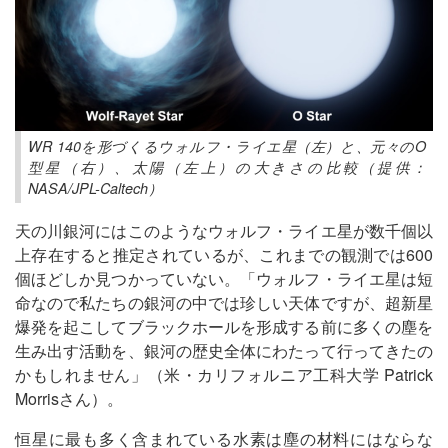
WR 140を形づくるウォルフ・ライエ星（左）と、元々のO
型星（右）、太陽（左上）の大きさの比較（提供：
NASA/JPL-Caltech）
天の川銀河にはこのようなウォルフ・ライエ星が数千個以
上存在すると推定されているが、これまでの観測では600
個ほどしか見つかっていない。「ウォルフ・ライエ星は短
命なので私たちの銀河の中では珍しい天体ですが、超新星
爆発を起こしてブラックホールを形成する前に多くの塵を
生み出す活動を、銀河の歴史全体にわたって行ってきたの
かもしれません」（米・カリフォルニア工科大学 Patrick
Morrisさん）。
恒星に最も多く含まれている水素は塵の材料にはならな