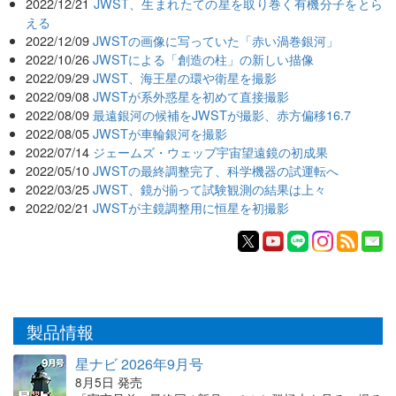
2022/12/21
JWST、生まれたての星を取り巻く有機分子をとら
える
2022/12/09
JWSTの画像に写っていた「赤い渦巻銀河」
2022/10/26
JWSTによる「創造の柱」の新しい描像
2022/09/29
JWST、海王星の環や衛星を撮影
2022/09/08
JWSTが系外惑星を初めて直接撮影
2022/08/09
最遠銀河の候補をJWSTが撮影、赤方偏移16.7
2022/08/05
JWSTが車輪銀河を撮影
2022/07/14
ジェームズ・ウェッブ宇宙望遠鏡の初成果
2022/05/10
JWSTの最終調整完了、科学機器の試運転へ
2022/03/25
JWST、鏡が揃って試験観測の結果は上々
2022/02/21
JWSTが主鏡調整用に恒星を初撮影
製品情報
星ナビ 2026年9月号
8月5日 発売