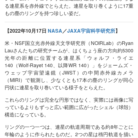
る連星系を赤外線でとらえた。連星を取り巻くように17重
もの塵のリングを持つ珍しい姿だ。
【2022年10月17日
NASA
／
JAXA宇宙科学研究所
】
米・NSF国立光赤外線天文学研究所（NOIRLab）のRyan
Lauさんたちの研究チームが、はくちょう座の方向約5300
光年の距離に位置する連星系「ウォルフ・ライエ
140（Wolf-Rayet 140、以降WR 140）」をジェームズ・
ウェッブ宇宙望遠鏡（JWST）の中間赤外線カメラ
（MIRI）で観測し、少なくとも17本の塵のリングが同心
円状に連星を取り巻いている様子をとらえた。
これらのリングは完全な円形ではなく、実際には画像に写
っているよりもずっと広い範囲に広がったシェル（球殻）
構造になっている。
リングの一つ一つは、連星の軌道周期である約8年ごとに
年輪のように作られたものだ。2つの星は楕円軌道を描い