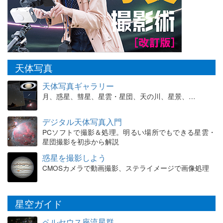
天体写真
天体写真ギャラリー
月、惑星、彗星、星雲・星団、天の川、星景、…
デジタル天体写真入門
PCソフトで撮影＆処理。明るい場所でもできる星雲・
星団撮影を初歩から解説
惑星を撮影しよう
CMOSカメラで動画撮影、ステライメージで画像処理
星空ガイド
ペルセウス座流星群