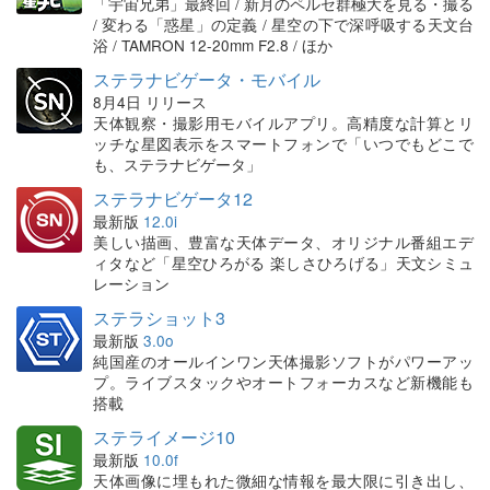
「宇宙兄弟」最終回 / 新月のペルセ群極大を見る・撮る
/ 変わる「惑星」の定義 / 星空の下で深呼吸する天文台
浴 / TAMRON 12-20mm F2.8 / ほか
ステラナビゲータ・モバイル
8月4日 リリース
天体観察・撮影用モバイルアプリ。高精度な計算とリ
ッチな星図表示をスマートフォンで「いつでもどこで
も、ステラナビゲータ」
ステラナビゲータ12
最新版
12.0i
美しい描画、豊富な天体データ、オリジナル番組エデ
ィタなど「星空ひろがる 楽しさひろげる」天文シミュ
レーション
ステラショット3
最新版
3.0o
純国産のオールインワン天体撮影ソフトがパワーアッ
プ。ライブスタックやオートフォーカスなど新機能も
搭載
ステライメージ10
最新版
10.0f
天体画像に埋もれた微細な情報を最大限に引き出し、