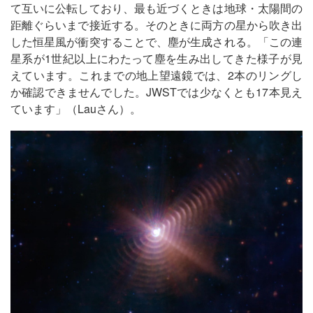
て互いに公転しており、最も近づくときは地球・太陽間の
距離ぐらいまで接近する。そのときに両方の星から吹き出
した恒星風が衝突することで、塵が生成される。「この連
星系が1世紀以上にわたって塵を生み出してきた様子が見
えています。これまでの地上望遠鏡では、2本のリングし
か確認できませんでした。JWSTでは少なくとも17本見え
ています」（Lauさん）。