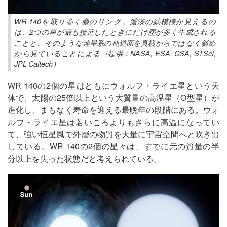
WR 140を取り巻く塵のリング。濃淡の縞模様が見えるの
は、2つの星が最も接近したときにだけ塵が多く生成される
ことと、そのような連星系の軌道面を真横からではなく斜め
から見ていることによる（提供：NASA, ESA, CSA, STScI,
JPL-Caltech）
WR 140の2個の星はともにウォルフ・ライエ星という天
体で、太陽の25倍以上という大質量の高温星（O型星）が
進化し、まもなく寿命を迎える最晩年の段階にある。ウォ
ルフ・ライエ星は若いころよりもさらに高温になってい
て、強い恒星風で外層の物質を大量に宇宙空間へと吹き出
している。WR 140の2個の星々は、すでに元の質量の半
分以上を失った状態だと考えられている。