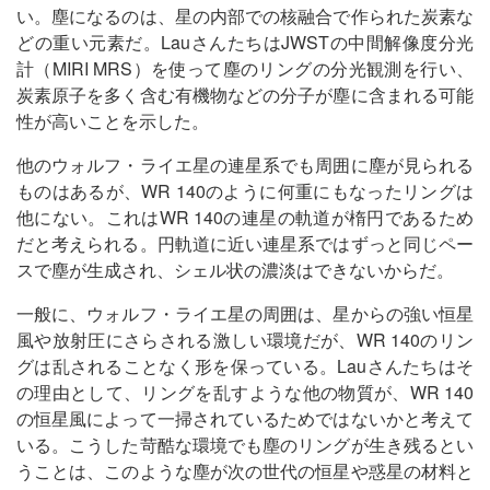
い。塵になるのは、星の内部での核融合で作られた炭素な
どの重い元素だ。LauさんたちはJWSTの中間解像度分光
計（MIRI MRS）を使って塵のリングの分光観測を行い、
炭素原子を多く含む有機物などの分子が塵に含まれる可能
性が高いことを示した。
他のウォルフ・ライエ星の連星系でも周囲に塵が見られる
ものはあるが、WR 140のように何重にもなったリングは
他にない。これはWR 140の連星の軌道が楕円であるため
だと考えられる。円軌道に近い連星系ではずっと同じペー
スで塵が生成され、シェル状の濃淡はできないからだ。
一般に、ウォルフ・ライエ星の周囲は、星からの強い恒星
風や放射圧にさらされる激しい環境だが、WR 140のリン
グは乱されることなく形を保っている。Lauさんたちはそ
の理由として、リングを乱すような他の物質が、WR 140
の恒星風によって一掃されているためではないかと考えて
いる。こうした苛酷な環境でも塵のリングが生き残るとい
うことは、このような塵が次の世代の恒星や惑星の材料と