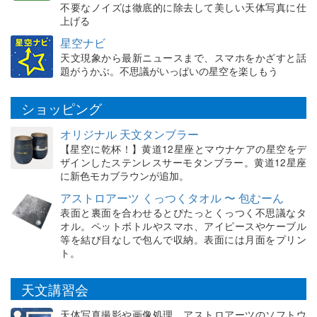
不要なノイズは徹底的に除去して美しい天体写真に仕
上げる
星空ナビ
天文現象から最新ニュースまで、スマホをかざすと話
題がうかぶ。不思議がいっぱいの星空を楽しもう
ショッピング
オリジナル 天文タンブラー
【星空に乾杯！】黄道12星座とマウナケアの星空をデ
ザインしたステンレスサーモタンブラー。黄道12星座
に新色モカブラウンが追加。
アストロアーツ くっつくタオル 〜 包むーん
表面と裏面を合わせるとぴたっとくっつく不思議なタ
オル。ペットボトルやスマホ、アイピースやケーブル
等を結び目なしで包んで収納。表面には月面をプリン
ト。
天文講習会
天体写真撮影や画像処理、アストロアーツのソフトウ