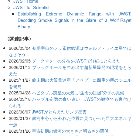
JWST Home
JWST for Scientist
Establishing Extreme Dynamic Range with JWST:
Decoding Smoke Signals in the Glare of a Wolf-Rayet
Binary
関連記事
2026/03/04
初期宇宙のフッ素供給源はウォルフ・ライエ星では
なさそう
2026/02/05
ダークマターの分布をJWSTで詳細にとらえた
2026/01/13
ブラックホールを生み出す超新星爆発の現場をとら
えた
2025/11/27
終末期の大質量連星「アペプ」に四重の塵のシェル
を発見
2025/04/28
ハビタブル惑星の大気に“生命の証拠”分子の兆候
2024/03/18
ハッブル定数の食い違い、JWSTの観測でも裏付け
られる
2023/08/07
JWSTがとらえたリング星雲
2023/01/27
銀河中心から外れた位置に見つかった巨大エネルギ
ー源
2023/01/20
宇宙初期の銀河の大きさと明るさの関係