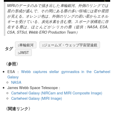
MIRIのデータのみで描き出した車輪銀河。外側のリングでは
星の形成が盛んで、その間にある塵の多い領域には星や星団
が見える。オレンジ色は、外側のリングの若い星からエネル
ギーを受けている、炭化水素を含む塵。スポーク状構造に存
在する塵は、ほとんどがシリカの塵（提供：NASA, ESA,
CSA, STScI, Webb ERO Production Team）
車輪銀河
ジェームズ・ウェッブ宇宙望遠鏡
タグ
JWST
〈参照〉
ESA：
Webb captures stellar gymnastics in the Cartwheel
Galaxy
NASA
James Webb Space Telescope：
Cartwheel Galaxy (NIRCam and MIRI Composite Image)
Cartwheel Galaxy (MIRI Image)
〈関連リンク〉