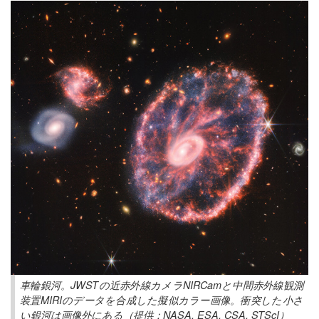
車輪銀河。JWSTの近赤外線カメラNIRCamと中間赤外線観測
装置MIRIのデータを合成した擬似カラー画像。衝突した小さ
い銀河は画像外にある（提供：NASA, ESA, CSA, STScI）