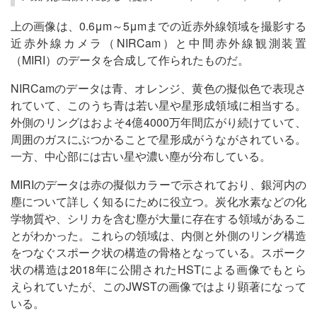
上の画像は、0.6μm～5μmまでの近赤外線領域を撮影する
近赤外線カメラ（NIRCam）と中間赤外線観測装置
（MIRI）のデータを合成して作られたものだ。
NIRCamのデータは青、オレンジ、黄色の擬似色で表現さ
れていて、このうち青は若い星や星形成領域に相当する。
外側のリングはおよそ4億4000万年間広がり続けていて、
周囲のガスにぶつかることで星形成がうながされている。
一方、中心部には古い星や濃い塵が分布している。
MIRIのデータは赤の擬似カラーで示されており、銀河内の
塵について詳しく知るにために役立つ。炭化水素などの化
学物質や、シリカを含む塵が大量に存在する領域があるこ
とがわかった。これらの領域は、内側と外側のリング構造
をつなぐスポーク状の構造の骨格となっている。スポーク
状の構造は2018年に公開されたHSTによる画像でもとら
えられていたが、このJWSTの画像ではより顕著になって
いる。