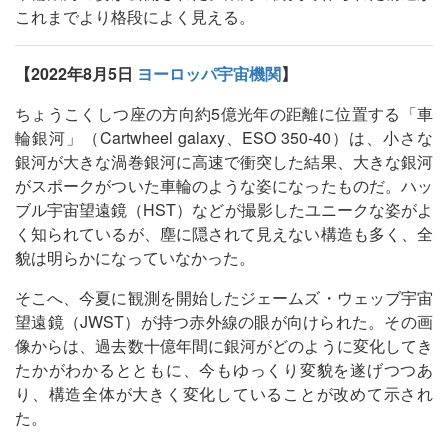
これまでより格段によく見える。
【2022年8月5日
ヨーロッパ宇宙機関
】
ちょうこくしつ座の方向約5億光年の距離に位置する「車
輪銀河」（Cartwheel galaxy、ESO 350-40）は、小さな
銀河が大きな渦巻銀河に高速で衝突した結果、大きな銀河
がスポークがついた車輪のような姿になったものだ。ハッ
ブル宇宙望遠鏡（HST）などが撮影したユニークな姿がよ
く知られているが、塵に隠されて見えない構造も多く、全
貌は明らかになっていなかった。
そこへ、今夏に観測を開始したジェームズ・ウェッブ宇宙
望遠鏡（JWST）が持つ赤外線の眼が向けられた。その画
像からは、過去数十億年間に銀河がどのように変化してき
たかがわかるとともに、今もゆっくり変貌を遂げつつあ
り、構造全体が大きく変化していることが改めて示され
た。