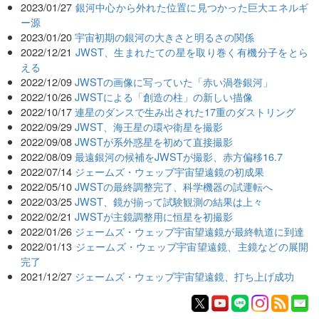
2023/01/27
銀河中心から外れた位置に見つかった巨大エネルギ
ー源
2023/01/20
宇宙初期の銀河の大きさと明るさの関係
2022/12/21
JWST、生まれたての星を取り巻く有機分子をとら
える
2022/12/09
JWSTの画像に写っていた「赤い渦巻銀河」
2022/10/26
JWSTによる「創造の柱」の新しい描像
2022/10/17
連星のダンスで生み出された17重のダストリング
2022/09/29
JWST、海王星の環や衛星を撮影
2022/09/08
JWSTが系外惑星を初めて直接撮影
2022/08/09
最遠銀河の候補をJWSTが撮影、赤方偏移16.7
2022/07/14
ジェームズ・ウェッブ宇宙望遠鏡の初成果
2022/05/10
JWSTの最終調整完了、科学機器の試運転へ
2022/03/25
JWST、鏡が揃って試験観測の結果は上々
2022/02/21
JWSTが主鏡調整用に恒星を初撮影
2022/01/26
ジェームズ・ウェッブ宇宙望遠鏡が最終軌道に到達
2022/01/13
ジェームズ・ウェッブ宇宙望遠鏡、主鏡などの展開
完了
2021/12/27
ジェームズ・ウェッブ宇宙望遠鏡、打ち上げ成功