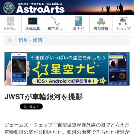
トピックス
天体写真
星空ガイド
星ナビ
製品情報
ショップ
ト
恒星・銀河
ッ
プ
JWSTが車輪銀河を撮影
ジェームズ・ウェッブ宇宙望遠鏡が赤外線の眼でとらえた
車輪銀河の姿が公開された。銀河の衝突で作られた構造が