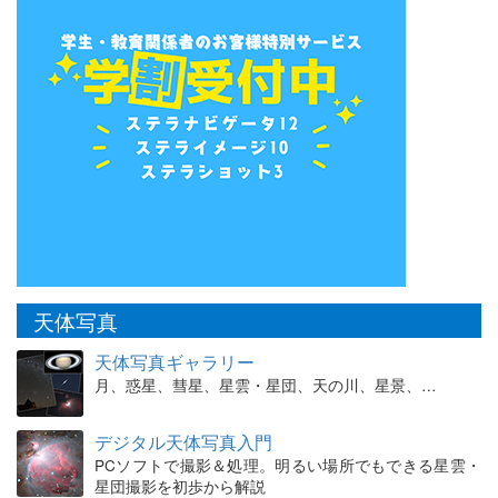
天体写真
天体写真ギャラリー
月、惑星、彗星、星雲・星団、天の川、星景、…
デジタル天体写真入門
PCソフトで撮影＆処理。明るい場所でもできる星雲・
星団撮影を初歩から解説