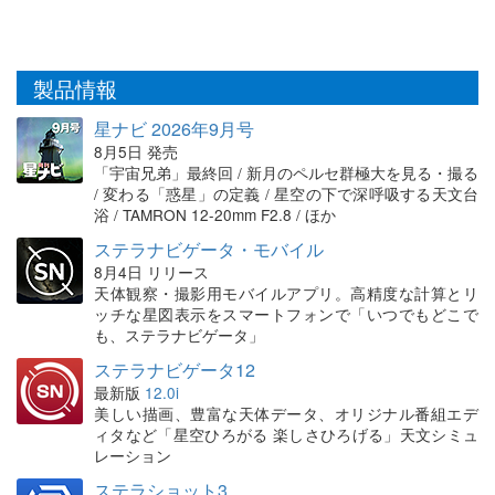
製品情報
星ナビ 2026年9月号
8月5日 発売
「宇宙兄弟」最終回 / 新月のペルセ群極大を見る・撮る
/ 変わる「惑星」の定義 / 星空の下で深呼吸する天文台
浴 / TAMRON 12-20mm F2.8 / ほか
ステラナビゲータ・モバイル
8月4日 リリース
天体観察・撮影用モバイルアプリ。高精度な計算とリ
ッチな星図表示をスマートフォンで「いつでもどこで
も、ステラナビゲータ」
ステラナビゲータ12
最新版
12.0i
美しい描画、豊富な天体データ、オリジナル番組エデ
ィタなど「星空ひろがる 楽しさひろげる」天文シミュ
レーション
ステラショット3