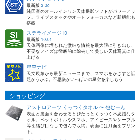
最新版
3.0o
純国産のオールインワン天体撮影ソフトがパワーアッ
プ。ライブスタックやオートフォーカスなど新機能も
搭載
ステライメージ10
最新版
10.0f
天体画像に埋もれた微細な情報を最大限に引き出し、
不要なノイズは徹底的に除去して美しい天体写真に仕
上げる
星空ナビ
天文現象から最新ニュースまで、スマホをかざすと話
題がうかぶ。不思議がいっぱいの星空を楽しもう
ショッピング
アストロアーツ くっつくタオル 〜 包むーん
表面と裏面を合わせるとぴたっとくっつく不思議なタ
オル。ペットボトルやスマホ、アイピースやケーブル
等を結び目なしで包んで収納。表面には月面をプリン
ト。