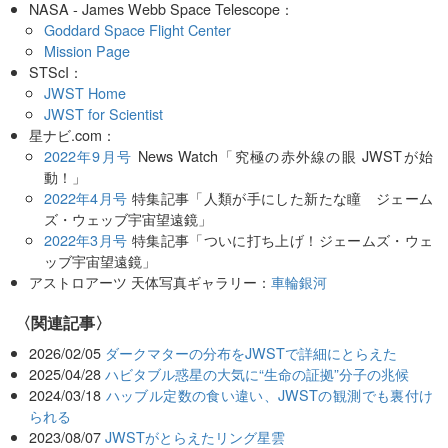
NASA - James Webb Space Telescope：
Goddard Space Flight Center
Mission Page
STScI：
JWST Home
JWST for Scientist
星ナビ.com：
2022年9月号
News Watch「究極の赤外線の眼 JWSTが始
動！」
2022年4月号
特集記事「人類が手にした新たな瞳 ジェーム
ズ・ウェッブ宇宙望遠鏡」
2022年3月号
特集記事「ついに打ち上げ！ジェームズ・ウェ
ッブ宇宙望遠鏡」
アストロアーツ 天体写真ギャラリー：
車輪銀河
関連記事
2026/02/05
ダークマターの分布をJWSTで詳細にとらえた
2025/04/28
ハビタブル惑星の大気に“生命の証拠”分子の兆候
2024/03/18
ハッブル定数の食い違い、JWSTの観測でも裏付け
られる
2023/08/07
JWSTがとらえたリング星雲